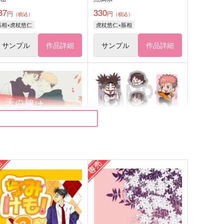
37
330
円
円
（税込）
（税込）
脹相×虎杖悠仁
虎杖悠仁×脹相
サンプル
作品詳細
サンプル
作品詳細
天の鐘は二度鳴らない
ちょいたシール
rescent
こんにゃろう