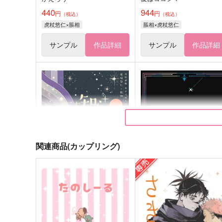
440
944
円
円
（税込）
（税込）
虎杖悠仁×脹相
脹相×虎杖悠仁
サンプル
作品詳細
サンプル
作品詳細
関連商品(カップリング)
恋を知らないあなたは
エゴイストナイト
会いたいよ
リズコット