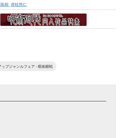
脹相
虎杖悠仁
ピックアップジャンルフェア - 呪術廻戦