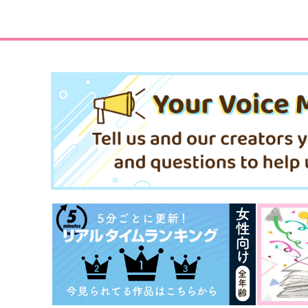
707
880
円
円
（税込）
（税込）
脹相×虎杖悠仁
虎杖悠仁×脹相
サンプル
作品詳細
サンプル
作品詳細
弟は果汁150%
桃缶
629
円
（税込）
呪術廻戦
脹相×虎杖悠仁
サンプル
カート
リチュアルホロウ
しゃらんら！
bibi
青いチューリップ