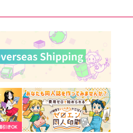
87
110
円
円
（税込）
（税込）
虎杖悠仁×脹相
五条悟×虎杖悠仁
サンプル
作品詳細
サンプル
作品詳細