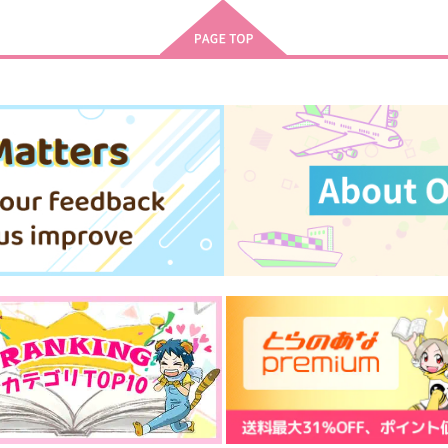
1,147
473
7
円
円
（税込）
（税込）
虎杖悠仁×脹相
虎杖悠仁×脹相
サンプル
作品詳細
サンプル
作品詳細