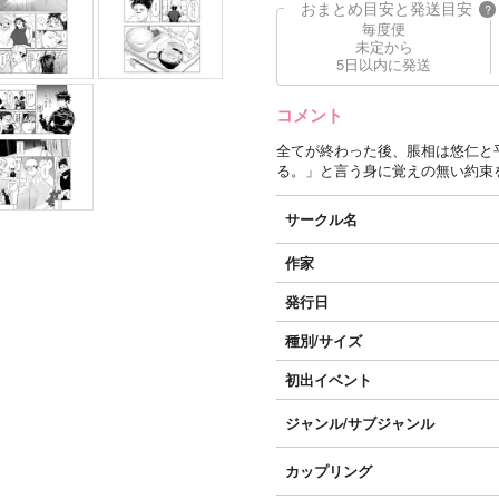
おまとめ目安と発送目安
?
毎度便
未定から
5日以内に発送
コメント
全てが終わった後、脹相は悠仁と
る。」と言う身に覚えの無い約束
サークル名
作家
発行日
種別/サイズ
初出イベント
ジャンル/
サブジャンル
カップリング