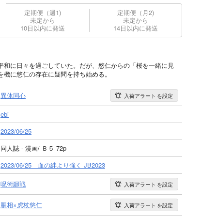
定期便（週1)
定期便（月2)
未定から
未定から
10日以内に発送
14日以内に発送
平和に日々を過ごしていた。だが、悠仁からの「桜を一緒に見
を機に悠仁の存在に疑問を持ち始める。
異体同心
入荷アラート
を設定
ebi
2023/06/25
同人誌 - 漫画/ Ｂ５ 72p
2023/06/25 血の絆より強く JB2023
呪術廻戦
入荷アラート
を設定
脹相×虎杖悠仁
入荷アラート
を設定