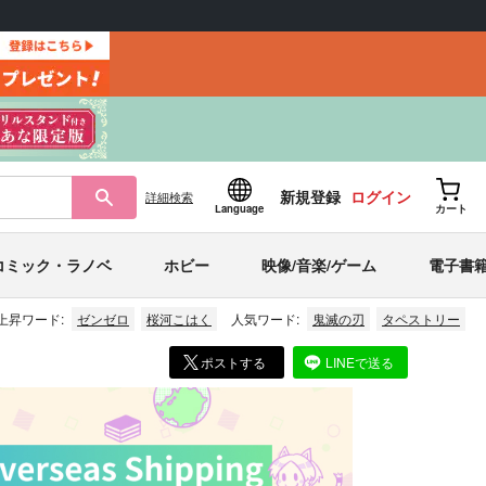
新規登録
ログイン
詳細
検索
Language
カート
コミック・ラノベ
ホビー
映像/音楽/ゲーム
電子書
上昇ワード:
ゼンゼロ
桜河こはく
人気ワード:
鬼滅の刃
タペストリー
ポストする
LINEで送る