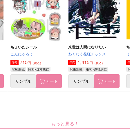
629
787
8
円
円
（税込）
（税込）
脹相×虎杖悠仁
虎杖悠仁×脹相
サンプル
作品詳細
サンプル
作品詳細
ちょいたシール
来世は人間になりたい
ち
こんにゃろう
わくわく発狂チャンス
715
1,415
円
円
専売
専売
（税込）
（税込）
呪術廻戦
脹相×虎杖悠仁
呪術廻戦
脹相×虎杖悠仁
ト
サンプル
カート
サンプル
カート
よみがえり
お兄ちゃんにまかせろ！
もっと見る！
Coco la_luce
お星さまとうめぼし
m