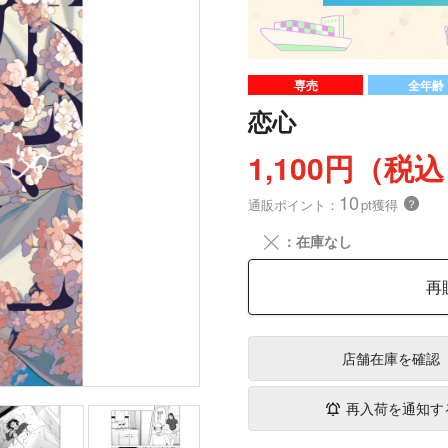
専売
全年齢
恋心
1,100円（税
10
通販ポイント：
pt獲得
？
╳
：在庫なし
再
店舗在庫
を確認
再入荷を通知す