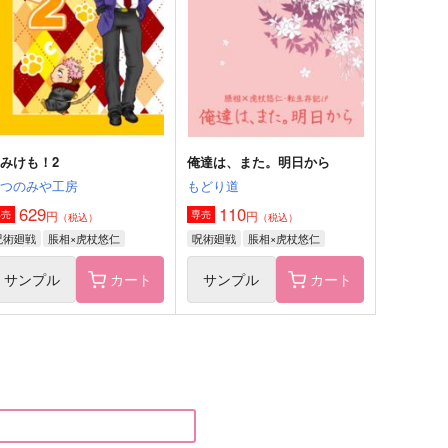
80
715
円
円
（税込）
（税込）
虎杖悠仁×脹相
脹相×虎杖悠仁
サンプル
作品詳細
サンプル
作品詳細
みけも！2
俺達は、また。明日から
うつのみや工房
もどり道
629
110
円
円
専売
専売
（税込）
（税込）
呪術廻戦
脹相×虎杖悠仁
呪術廻戦
脹相×虎杖悠仁
サンプル
カート
サンプル
カート
冬の子どもたち
双方に重い
ellow
LiLi