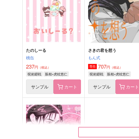
1,100
550
円
円
（税込）
（税込）
虎杖悠仁×脹相
虎杖悠仁×伏黒恵
サンプル
作品詳細
サンプル
作品詳細
たのしーる
さきの君を想う
桃缶
もん式
237
707
円
円
専売
（税込）
（税込）
呪術廻戦
脹相×虎杖悠仁
呪術廻戦
脹相×虎杖悠仁
サンプル
カート
サンプル
カー
さきの君を想う
半径5センチメートルの恋
もん式
Crescent