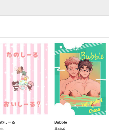
たのしーる
Bubble
桃缶
燕鵠茶