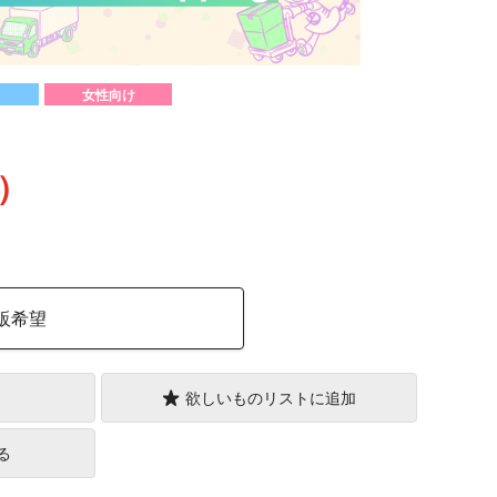
女性向け
込）
販希望
欲しいものリストに追加
る