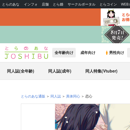
とらのあな
インフォ
店舗
とら婚
サークルポータル
とらコイン
WE
全年齢向け
成年向け
男性向け
同人誌(全年齢)
同人誌(成年)
同人特集(Vtuber)
とらのあな通販
同人誌
異体同心
恋心