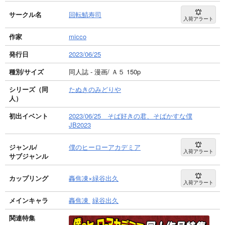
サークル名
回転鯖寿司
入荷アラート
作家
micco
発行日
2023/06/25
種別/サイズ
同人誌 - 漫画/ Ａ５ 150p
シリーズ（同
たぬきのみどりや
人）
初出イベント
2023/06/25 そば好きの君、そばかすな僕
JB2023
ジャンル/
僕のヒーローアカデミア
入荷アラート
サブジャンル
カップリング
轟焦凍×緑谷出久
入荷アラート
メインキャラ
轟焦凍
緑谷出久
関連特集