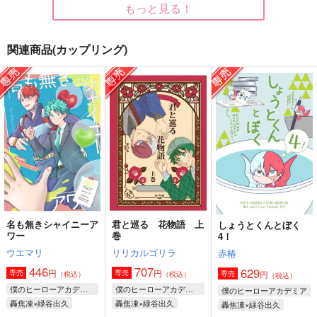
もっと見る！
関連商品(カップリング)
カレ・オ・バーナ！
このベッドに眠る者は
さまざまなハレルヤ２
骨壷
ウエマリ
ハルリス
944
582
3,144
円
円
円
（税込）
（税込）
（税込）
緑谷出久×轟焦凍
轟焦凍×緑谷出久
轟焦凍×緑谷出久
サンプル
サンプル
サンプル
作品詳細
作品詳細
作品詳細
名も無きシャイニーア
君と巡る 花物語 上
しょうとくんとぼく
ワー
巻
4！
ウエマリ
リリカルゴリラ
赤椿
446
707
629
円
円
専売
専売
円
専売
（税込）
（税込）
（税込）
僕のヒーローアカデミア
僕のヒーローアカデミア
僕のヒーローアカデミア
轟焦凍×緑谷出久
轟焦凍×緑谷出久
轟焦凍×緑谷出久