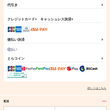
polarium
エコーロケーション
ハッピートドイズバレ
代引き
サンプル
ンタイン
Irises
骨壷
しゃけフレーク
787
1,572
カート
円
円
（税込）
（税込）
944
クレジットカード
キャッシュレス決済
円
（税込）
緑谷出久×轟焦凍
緑谷出久×轟焦凍
轟焦凍×緑谷出久
サンプル
サンプル
サンプル
後払い決済
作品詳細
作品詳細
作品詳細
とらコイン
詳しくはこちら
配送
ゆきぐにのふたり
君とするなら恋がいい