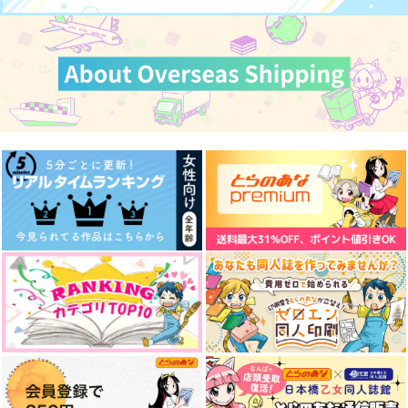
サンプル
サンプル
サンプル
カート
カート
カート
もうすぐ付き合う轟出
DAISUKI
名も無きシャイニーア
のはなし
ワー
ジミパンツ
ウエマリ
ウエマリ
472
円
（税込）
597
446
円
円
（税込）
（税込）
轟焦凍×緑谷出久
轟焦凍×緑谷出久
轟焦凍×緑谷出久
サンプル
サンプル
サンプル
作品詳細
作品詳細
作品詳細
Dear1.11-誕生日のま
ひみつのばれんたいん
さまざまなハレルヤ２
えに-
しゃけフレーク
ハルリス
しゃけフレーク
394
3,144
円
専売
円
専売
（税込）
（税込）
787
円
専売
（税込）
僕のヒーローアカデミア
僕のヒーローアカデミア
僕のヒーローアカデミア
轟焦凍×緑谷出久
轟焦凍×緑谷出久
轟焦凍×緑谷出久