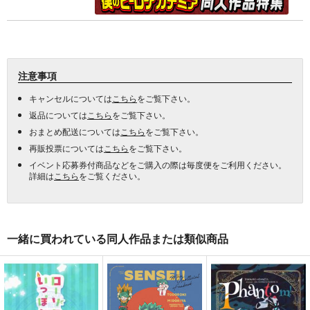
注意事項
キャンセルについては
こちら
をご覧下さい。
返品については
こちら
をご覧下さい。
おまとめ配送については
こちら
をご覧下さい。
再販投票については
こちら
をご覧下さい。
イベント応募券付商品などをご購入の際は毎度便をご利用ください。
詳細は
こちら
をご覧ください。
一緒に買われている同人作品または類似商品