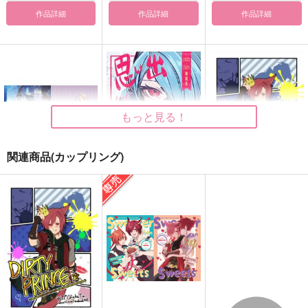
作品詳細
作品詳細
作品詳細
もっと見る！
関連商品(カップリング)
星の見たユメ
思い出ぜんぶ君にあげ
Dirty Prince
る
Chiraryzm
ひよこ豆サンド
いな屋
1,572
707
円
円
（税込）
（税込）
1,572
円
（税込）
ゼノス×光の戦士
光の戦士×グ・ラハ・ティア
グ・ラハ・ティア×光の戦士♀
サンプル
サンプル
サンプル