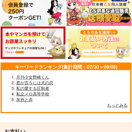
キーワードランキング(集計期間：07/30～08/05)
機械じかけのマテリア
星を捜して
TWENTY FOUR VII
暗夜光路
みなと屋
L10
月刊少女野崎くん
君が言うには犬の恋
600
582
787
円
円
円
（税込）
（税込）
（税込）
私の愛する圧制者
セフィロス×クラウド
クラウド×ティファ
ルード×レノ
私立メロ高等学校
灰色と赤
サンプル
サンプル
サンプル
もっとみる
作品詳細
作品詳細
作品詳細
お支払い