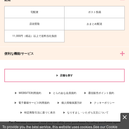
宅配便
ポスト投函
店頭受取
おまとめ配送
11,000円（税込）以上で送料当社負担
ちかみそ夏祭りアクリ
流氷をさがせ！
ルキーホルダー
便利な機能/サービス
さば旅団
おつまみひとくち
629
円
（税込）
1,257
円
（税込）
月島基
景親×実苑
店舗を探す
サンプル
サンプル
WEBSITE利用規約
とらのあな会員規約
通信販売ポイント規約
作品詳細
作品詳細
電子書籍サービス利用規約
個人情報保護方針
クッキーポリシー
特定商取引法に基づく表示
なりすまし・いたずら注文について
For Overseas customer, now you can ship your purchases by using purchases agent
services “AOCS”! Click {more…} for more information …
more
To provide you the best service, this website uses cookies.See our Cookie