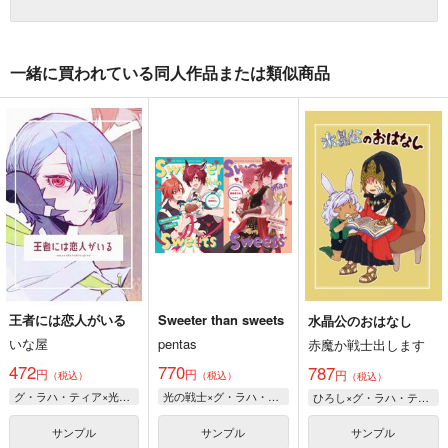
一緒に買われている同人作品または類似商品
王者には恋人がいる
Sweeter than sweets
水晶公のおはなし
いな屋
pentas
赤魔か戦士出します
472
770
787
円
円
円
（税込）
（税込）
（税込）
グ・ラハ・ティア×光の戦士♀
光の戦士×グ・ラハ・ティア
ひろし×グ・ラハ・ティア
サンプル
サンプル
サンプル