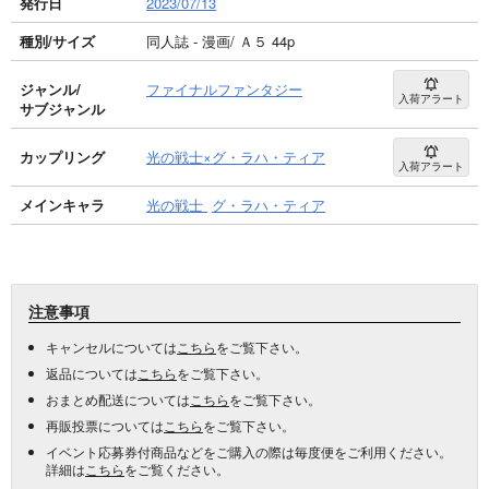
発行日
2023/07/13
種別/サイズ
同人誌 - 漫画/ Ａ５ 44p
ジャンル/
ファイナルファンタジー
入荷アラート
サブジャンル
カップリング
光の戦士×グ・ラハ・ティア
入荷アラート
メインキャラ
光の戦士
グ・ラハ・ティア
注意事項
キャンセルについては
こちら
をご覧下さい。
返品については
こちら
をご覧下さい。
おまとめ配送については
こちら
をご覧下さい。
再販投票については
こちら
をご覧下さい。
イベント応募券付商品などをご購入の際は毎度便をご利用ください。
詳細は
こちら
をご覧ください。