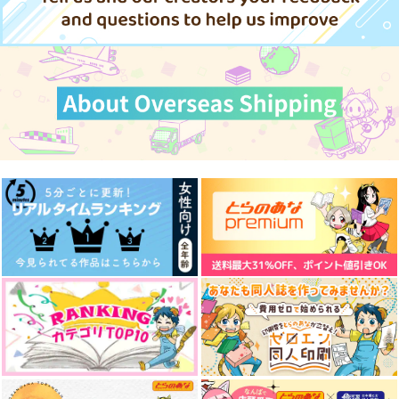
なんだかんだミアレ
それは蝶が飛ぶように
英雄はキス待ちを知ら
ない
みそぬい
みてみとみてって
いな屋
1,144
865
円
円
（税込）
（税込）
472
円
キョウヤ
（税込）
アルバート×光の戦士
水晶公×光の戦士♀
サンプル
サンプル
サンプル
作品詳細
作品詳細
作品詳細