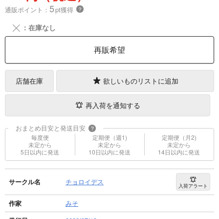
5
通販ポイント：
pt獲得
？
╳
：在庫なし
再販希望
店舗在庫
欲しいものリストに追加
再入荷を通知する
おまとめ目安と発送目安
?
毎度便
定期便（週1)
定期便（月2)
未定から
未定から
未定から
5日以内に発送
10日以内に発送
14日以内に発送
サークル名
チョロイデス
入荷アラート
作家
みそ