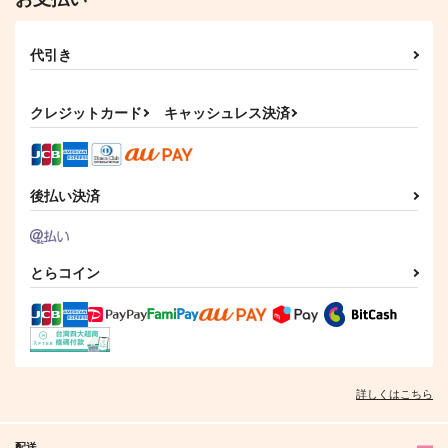
代引き
クレジットカード
キャッシュレス決済
後払い決済
loved,beloved
星降る夜に
星のささやき
LiLi
モモモノモ！
あなぐらやま
315
629
550
円
円
円
（税込）
（税込）
（税込）
とらコイン
×キラ
蘇枋隼飛×桜遥
ミスラ×ルチル
サンプル
サンプル
サンプル
作品詳細
作品詳細
作品詳細
詳しくはこちら
配送