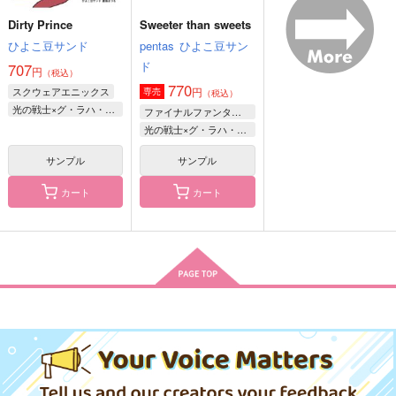
作品詳細
作品詳細
作品詳細
Dirty Prince
Sweeter than sweets
ひよこ豆サンド
pentas
ひよこ豆サン
ド
707
円
（税込）
770
スクウェアエニックス
円
専売
（税込）
光の戦士×グ・ラハ・ティア
ファイナルファンタジー
光の戦士×グ・ラハ・ティア
サンプル
サンプル
カート
カート
あの英雄が自覚なしな
永遠の光に誓え
14×6LOG
件について後編
地球庭園
一過性
飛ぶように駆けて
629
1,100
円
円
（税込）
（税込）
770
円
（税込）
オルシュファン×光の戦士♀
エメトセルク×光の戦士♀
グ・ラハ・ティア×光の戦士♀
サンプル
サンプル
サンプル
作品詳細
作品詳細
作品詳細