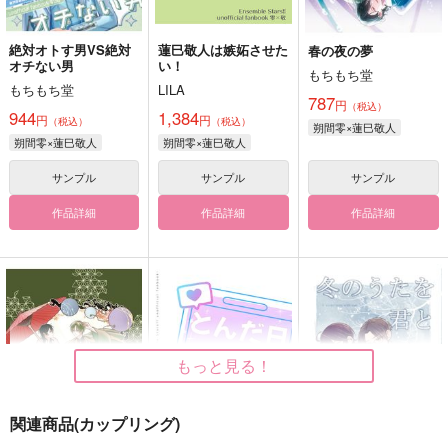
絶対オトす男VS絶対
蓮巳敬人は嫉妬させた
春の夜の夢
オチない男
い！
もちもち堂
もちもち堂
LILA
787
円
（税込）
944
1,384
円
円
（税込）
（税込）
朔間零×蓮巳敬人
朔間零×蓮巳敬人
朔間零×蓮巳敬人
サンプル
サンプル
サンプル
作品詳細
作品詳細
作品詳細
もっと見る！
関連商品(カップリング)