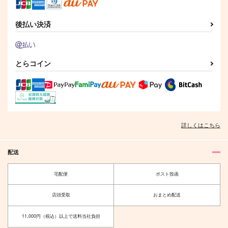
629
472
円
円
（税込）
（税込）
朔間零×大神晃牙
朔間零×大神晃牙
カイザー×女夢主
後払い決済
サンプル
サンプル
サンプル
作品詳細
作品詳細
作品詳細
とらコイン
詳しくはこちら
配送
宅配便
ポスト投函
思い出は泡の中に
レッドルームで待って
店頭受取
おまとめ配送
て
アメノコ
サドネス
944
円
11,000円（税込）以上で送料当社負担
（税込）
825
円
（税込）