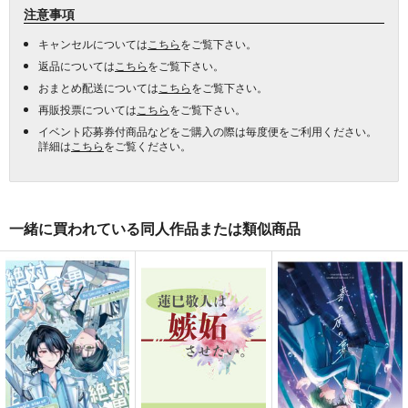
注意事項
キャンセルについては
こちら
をご覧下さい。
返品については
こちら
をご覧下さい。
おまとめ配送については
こちら
をご覧下さい。
再販投票については
こちら
をご覧下さい。
イベント応募券付商品などをご購入の際は毎度便をご利用ください。
詳細は
こちら
をご覧ください。
一緒に買われている同人作品または類似商品