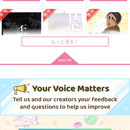
サボン
あとには光がまってい
しんのしんまで
る
ないまぜ
参号
限界。
889
157
円
円
（税込）
（税込）
629
円
（税込）
月島基×鯉登音之進
月島基×鯉登音之進
月島基×鯉登音之進
もっと見る！
サンプル
サンプル
サンプル
作品詳細
作品詳細
作品詳細
不寝番
恩寵・下
いずれ先頭に立つ人へ
しののめ
眠る電球
こちら側のどこからも
切れない
629
330
円
円
専売
専売
（税込）
（税込）
284
ゴールデンカムイ
ゴールデンカムイ
円
専売
（税込）
月島基×鯉登音之進
月島基×鯉登音之進
ゴールデンカムイ
月島基×鯉登音之進
サンプル
サンプル
サンプル
カート
カート
カート