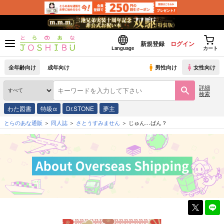
新規登録
ログイン
Language
カート
全年齢向け
成年向け
男性向け
女性向け
詳細
検索
わた図書
特級α
Dr.STONE
夢主
とらのあな通販
同人誌
さとうすみません
じゅん…ばん？