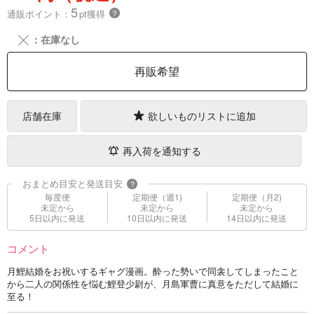
5
通販ポイント：
pt獲得
？
╳
：在庫なし
再販希望
店舗在庫
欲しいものリストに追加
再入荷を通知する
おまとめ目安と発送目安
?
毎度便
定期便（週1)
定期便（月2)
未定から
未定から
未定から
5日以内に発送
10日以内に発送
14日以内に発送
コメント
月鯉結婚をお祝いするギャグ漫画。酔った勢いで同衾してしまったこと
から二人の関係性を悩む鯉登少尉が、月島軍曹に真意をただして結婚に
至る！