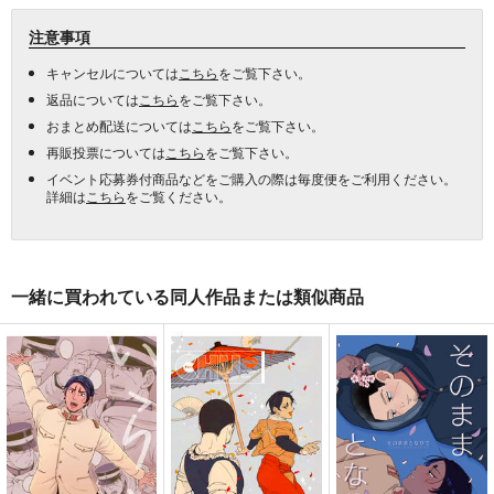
注意事項
キャンセルについては
こちら
をご覧下さい。
返品については
こちら
をご覧下さい。
おまとめ配送については
こちら
をご覧下さい。
再販投票については
こちら
をご覧下さい。
イベント応募券付商品などをご購入の際は毎度便をご利用ください。
詳細は
こちら
をご覧ください。
一緒に買われている同人作品または類似商品