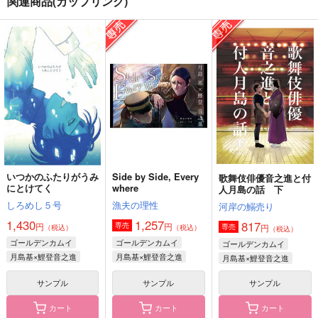
関連商品(カップリング)
コイトツアーズ2
今日はごはん日和
汽水
すだこランド
猛クズリ注意
汽水域
787
550
880
円
円
円
（税込）
（税込）
（税込）
月島基×鯉登音之進
月島基×鯉登音之進
月島基×鯉登音之進
サンプル
サンプル
サンプル
作品詳細
作品詳細
作品詳細
いつかのふたりがうみ
Side by Side, Every
歌舞伎俳優音之進と付
にとけてく
where
人月島の話 下
しろめし５号
漁夫の理性
河岸の鰯売り
1,430
1,257
817
円
円
専売
円
専売
（税込）
（税込）
（税込）
ゴールデンカムイ
ゴールデンカムイ
ゴールデンカムイ
月島基×鯉登音之進
月島基×鯉登音之進
月島基×鯉登音之進
サンプル
サンプル
サンプル
カート
カート
カート