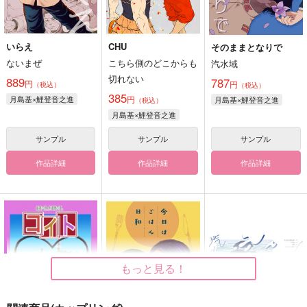
いらえ
CHU
そのままとなりで
ないまぜ
こちら側のどこからも
汽水域
切れない
889
787
円
円
（税込）
（税込）
385
月島基×鯉登音之進
円
月島基×鯉登音之進
（税込）
月島基×鯉登音之進
サンプル
サンプル
サンプル
作品詳細
作品詳細
作品詳細
もっと見る！