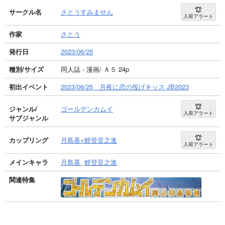
サークル名
さとうすみません
入荷アラート
作家
さとう
発行日
2023/06/25
種別/サイズ
同人誌 - 漫画/ Ａ５ 24p
初出イベント
2023/06/25 月夜に恋の投げキッス JB2023
ジャンル/
ゴールデンカムイ
入荷アラート
サブジャンル
カップリング
月島基×鯉登音之進
入荷アラート
メインキャラ
月島基
鯉登音之進
関連特集