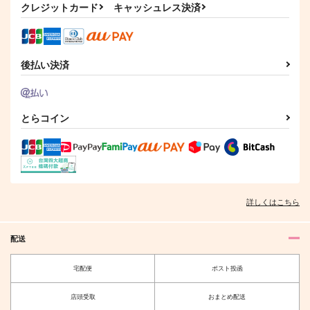
840
円
クレジットカード
キャッシュレス決済
（税込）
787
330
円
円
（税込）
（税込）
月島基×鯉登音之進
鯉登音之進×月島基
月島基×鯉登音之進
サンプル
サンプル
サンプル
後払い決済
作品詳細
作品詳細
作品詳細
とらコイン
いらえ
アルベド〇.七七／イ
月鯉全力LOVE!!～皿
バラノシロ
屋敷再録集～
ないまぜ
びあほーる
皿屋敷
詳しくはこちら
889
円
専売
（税込）
1,887
1,572
円
専売
円
専売
（税込）
（税込）
ゴールデンカムイ
ゴールデンカムイ
ゴールデンカムイ
配送
月島基×鯉登音之進
月島基×鯉登音之進
月島基×鯉登音之進
アンテロス
ゆめの直路の
宅配便
ポスト投函
サンプル
サンプル
サンプル
あまきち。
のばら
店頭受取
おまとめ配送
787
550
カート
カート
カート
円
円
（税込）
（税込）