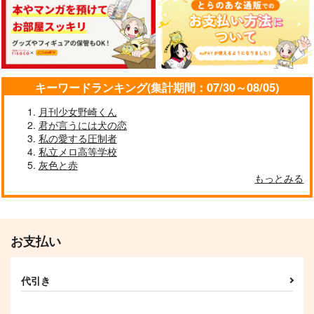
まるり
unheimlich
のばら
572
629
726
円
円
円
（税込）
（税込）
（税込）
鯉登音之進×月島基
鯉登音之進×月島基
鯉登音之進×月島基
サンプル
サンプル
サンプル
キーワードランキング(集計期間：07/30～08/05)
作品詳細
作品詳細
作品詳細
月刊少女野崎くん
君が言うには犬の恋
私の愛する圧制者
私立メロ高等学校
灰色と赤
月島四天王おにぎり大
好きで好きでたまらな
【再版】coffee break
もっとみる
戦争
いんだ
ＩＮＤＡＣＯ
はなのあな
梅うめ
315
円
（税込）
550
880
円
円
専売
専売
（税込）
（税込）
ゴールデンカムイ
お支払い
ゴールデンカムイ
ゴールデンカムイ
月島基×鯉登音之進
月島基×鯉登音之進
月島基×鯉登音之進
サンプル
サンプル
サンプル
代引き
あのかたは
BOUQUET OF MEM
ギョーザ！！ギョー
ORIES
ザ！！
やのいつ
カート
カート
カート
生姜醤油
猛クズリ注意