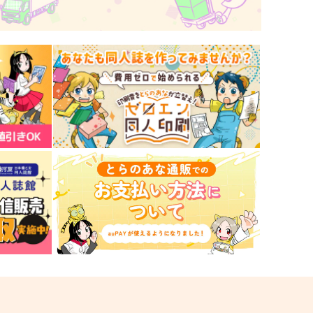
サンプル
作品詳細
サンプル
作品詳細
光と影のあわいにて
Projected Self
ユーリリス
第二研究室
60
2,357
円
円
（税込）
（税込）
ケイト・ダイヤモンド