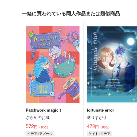
一緒に買われている同人作品または類似商品
Patchwork magic！
fortunate error
ざらめのお城
透りすがり
572
472
円
円
（税込）
（税込）
イデア×アズール
ケイト×イデア