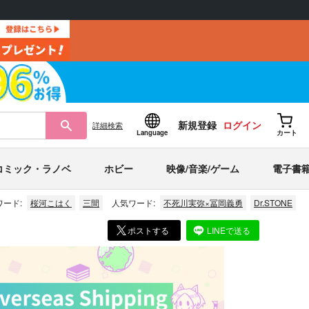
新規登録
ログイン
詳細
検索
Language
カート
コミック・ラノベ
ホビー
映像/音楽/ゲーム
電子書
ード:
桜河こはく
三間
人気ワード:
不死川実弥×冨岡義勇
Dr.STONE
ポストする
LINEで送る