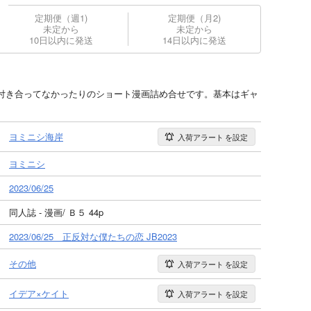
定期便（週1)
定期便（月2)
未定から
未定から
10日以内に発送
14日以内に発送
付き合ってなかったりのショート漫画詰め合せです。基本はギャ
ヨミニシ海岸
入荷アラート
を設定
ヨミニシ
2023/06/25
同人誌 - 漫画/ Ｂ５ 44p
2023/06/25 正反対な僕たちの恋 JB2023
その他
入荷アラート
を設定
イデア×ケイト
入荷アラート
を設定