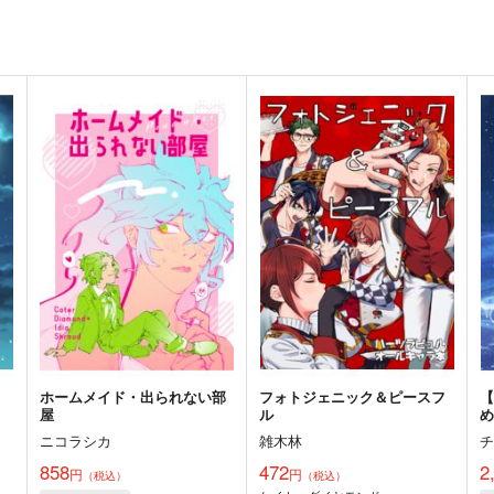
ホームメイド・出られない部
フォトジェニック＆ピースフ
屋
ル
ニコラシカ
雑木林
858
472
2
円
円
（税込）
（税込）