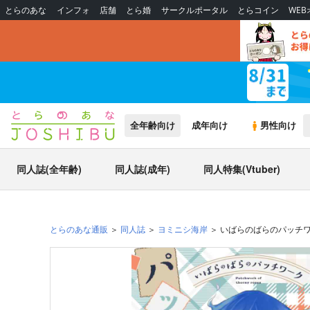
とらのあな
インフォ
店舗
とら婚
サークルポータル
とらコイン
WE
全年齢向け
成年向け
男性向け
同人誌(全年齢)
同人誌(成年)
同人特集(Vtuber)
とらのあな通販
同人誌
ヨミニシ海岸
いばらのばらのパッチ