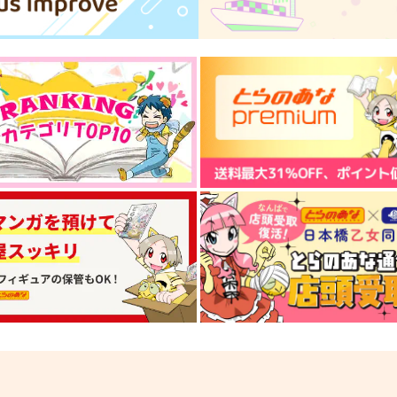
サンプル
作品詳細
サンプル
作品詳細
茨の谷シンドローム
合コン行こ！
純喫茶
ウスバカゲロウ
1,500
165
6
円
円
（税込）
（税込）