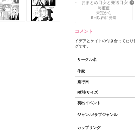
おまとめ目安と発送目安
?
毎度便
未定から
5日以内に発送
コメント
イデアとケイトの付き合ってたり
グです。
サークル名
作家
発行日
種別/サイズ
初出イベント
ジャンル/
サブジャンル
カップリング