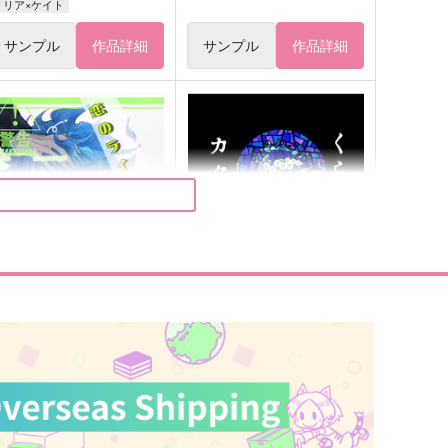
リリア×ケイト
サンプル
作品詳細
サンプル
作品詳細
恋のライバルは前寮長！？
くらがりのカタルシス
hips
うすべに文庫
44
1,991
円
円
（税込）
（税込）
アズール×イデア
イデア×アズール