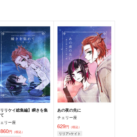
【リリケイ総集編】瞬きを集
あの夜の先に
めて
チェリー座
チェリー座
629
円
（税込）
,860
円
（税込）
リリア×ケイト