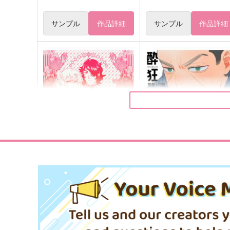
サンプル
作品詳細
サンプル
作品詳細
ベルサイユのばら企画：同人
酔狂
便箋[LS-020]
のばら
カンブリア紀,の。
484
円
（税込）
787
円
（税込）
鯉登音之進×月島基