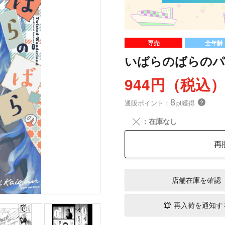
専売
全年齢
いばらのばらのパ
944円（税込
8
通販ポイント：
pt獲得
？
╳
：在庫なし
再
店舗在庫
を確認
再入荷を通知す