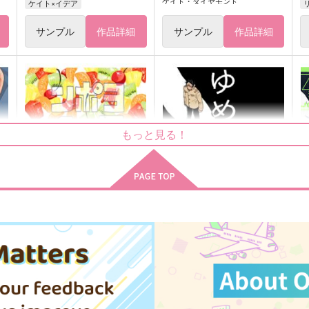
ケイト・ダイヤモンド
ケイト×イデア
サンプル
作品詳細
サンプル
作品詳細
もっと見る！
ンポヨ1.5
ゆめの直路の
のばら
のばら
c
726
550
9
円
円
（税込）
（税込）
鯉登音之進×月島基
鯉登音之進×月島基