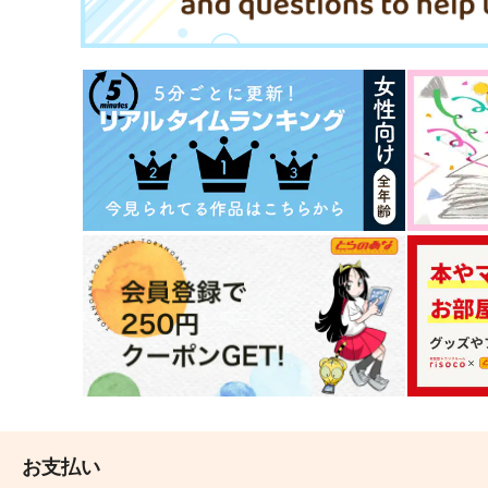
オスカル
サンプル
作品詳細
サンプル
作品詳細
VANITAS
キミよ、晴天であれ。#02
INANE
nini
572
1,572
お支払い
円
円
（税込）
（税込）
イデア・シュラウド