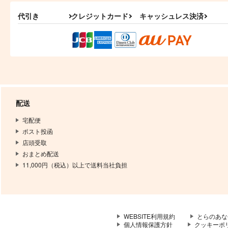
フロイド×リドル
代引き
クレジットカード
キャッシュレス決済
サンプル
作品詳細
サンプル
作品詳細
配送
宅配便
ポスト投函
店頭受取
おまとめ配送
11,000円（税込）以上で送料当社負担
サヴァンの檻
交際なんて認めないから！
くみさんち
ことりごーすと
1,100
715
円
円
WEBSITE利用規約
とらのあな
（税込）
（税込）
個人情報保護方針
クッキーポ
イデア×not監督生
アズール×イデア