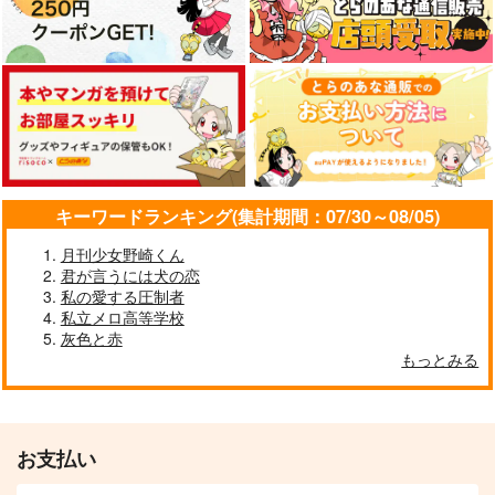
宇髄天元×我妻善逸
サンプル
サンプル
サンプル
サンプル
サンプル
サンプル
作品詳細
作品詳細
作品詳細
カート
カート
カート
キーワードランキング(集計期間：07/30～08/05)
月刊少女野崎くん
君が言うには犬の恋
私の愛する圧制者
私立メロ高等学校
不運はお昼でおしまい
朝起きたらすごいイケ
灰色と赤
です！
メンが恋人になってた
もっとみる
3
リンゴアメ
ricochet
944
572
円
円
（税込）
（税込）
宇髄天元×我妻善逸
宇髄天元×我妻善逸
お支払い
サンプル
サンプル