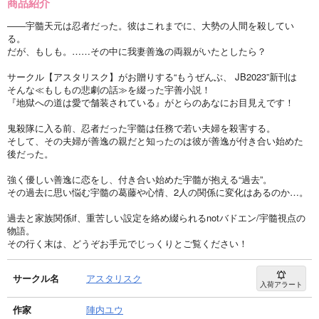
商品紹介
――宇髓天元は忍者だった。彼はこれまでに、大勢の人間を殺してい
る。
だが、もしも。……その中に我妻善逸の両親がいたとしたら？
サークル【アスタリスク】がお贈りする“もうぜんぶ、 JB2023”新刊は
そんな≪もしもの悲劇の話≫を綴った宇善小説！
『地獄への道は愛で舗装されている』がとらのあなにお目見えです！
鬼殺隊に入る前、忍者だった宇髓は任務で若い夫婦を殺害する。
そして、その夫婦が善逸の親だと知ったのは彼が善逸が付き合い始めた
後だった。
強く優しい善逸に恋をし、付き合い始めた宇髓が抱える“過去”。
その過去に思い悩む宇髓の葛藤や心情、2人の関係に変化はあるのか…。
過去と家族関係if、重苦しい設定を絡め綴られるnotバドエン/宇髓視点の
物語。
その行く末は、どうぞお手元でじっくりとご覧ください！
サークル名
アスタリスク
入荷アラート
作家
陣内ユウ