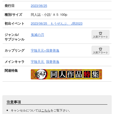
発行日
2023/06/25
種別/サイズ
同人誌 - 小説/ Ａ５ 100p
初出イベント
2023/06/25 もうぜんぶ、 JB2023
ジャンル/
鬼滅の刃
入荷アラート
サブジャンル
カップリング
宇髄天元×我妻善逸
入荷アラート
メインキャラ
宇髄天元
我妻善逸
関連特集
注意事項
キャンセルについては
こちら
をご覧下さい。