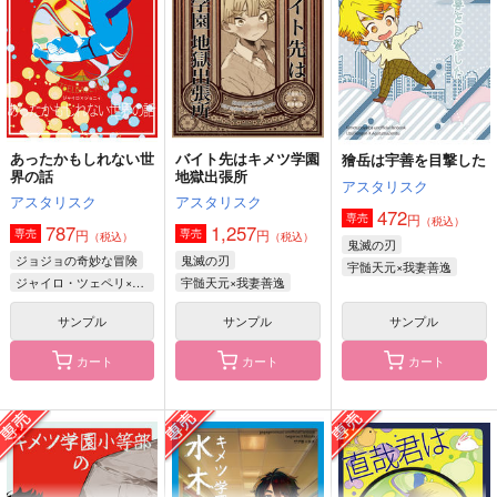
1,572
897
円
円
（税込）
（税込）
1,257
円
（税込）
我妻善逸
ゲゲ郎×水木
宇髄天元×我妻善逸
サンプル
サンプル
サンプル
作品詳細
作品詳細
作品詳細
あったかもしれない世
バイト先はキメツ学園
獪岳は宇善を目撃した
界の話
地獄出張所
アスタリスク
アスタリスク
アスタリスク
472
円
専売
（税込）
787
1,257
円
円
専売
専売
（税込）
（税込）
鬼滅の刃
ジョジョの奇妙な冒険
鬼滅の刃
宇髄天元×我妻善逸
ジャイロ・ツェペリ×ジョニィ・ジョースター
宇髄天元×我妻善逸
サンプル
サンプル
サンプル
カート
カート
カート
キメツ学園小等部の水
あったかもしれない世
キメツ学園小等部水木
木先生には前世がある
界の話
先生
アスタリスク
アスタリスク
アスタリスク