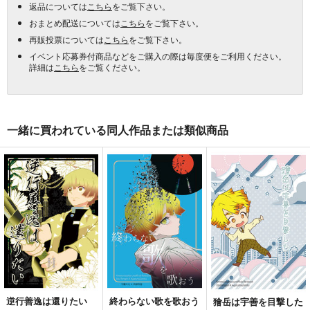
返品については
こちら
をご覧下さい。
おまとめ配送については
こちら
をご覧下さい。
再販投票については
こちら
をご覧下さい。
イベント応募券付商品などをご購入の際は毎度便をご利用ください。
詳細は
こちら
をご覧ください。
一緒に買われている同人作品または類似商品
逆行善逸は還りたい
終わらない歌を歌おう
獪岳は宇善を目撃した