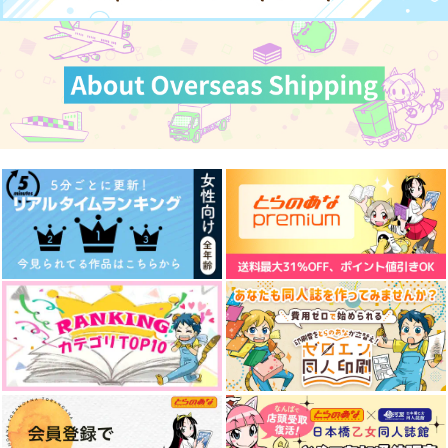
サンプル
サンプル
サンプル
サンプル
サンプル
サンプル
作品詳細
作品詳細
作品詳細
カート
カート
カート
逆行善逸は還りたい
逆行善逸は隠がいい
転職お断り 再録まと
アスタリスク
め
アスタリスク
2,200
円
（税込）
2,200
円
専売
（税込）
鬼滅の刃
鬼滅の刃
宇髄天元×我妻善逸
宇髄天元×我妻善逸
サンプル
サンプル
ひとりよがり
とっととくっつけよな
ハッピーハッピーミル
カート
カート
ぁ…
フィーユ
青くて、甘い
EAT ME!? NOOOOO
とっととくっつけよな
ぴょんぴょんアイラン
O!!!!
ぁ…
SUGAR PINK
かりんとや
ピンクノイズ
ド
かぷりーちょ
SUGAR PINK
629
472
600
円
円
1,257
（税込）
円
（税込）
円
（税込）
（税込）
629
629
円
専売
円
専売
宇髄天元×我妻善逸
（税込）
宇髄天元×我妻善逸
（税込）
鬼滅の刃
宇髄天元×我妻善逸
鬼滅の刃
鬼滅の刃
宇髄天元×我妻善逸
宇髄天元×我妻善逸