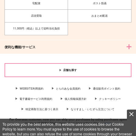
宅配便
ポスト投函
店頭受取
おまとめ配送
11,000円（税込）以上で送料当社負担
便利な機能/サービス
店舗を探す
WEBSITE利用規約
とらのあな会員規約
通信販売ポイント規約
電子書籍サービス利用規約
個人情報保護方針
クッキーポリシー
特定商取引法に基づく表示
なりすまし・いたずら注文について
For Overseas customer, now you can ship your purchases by using purchases agent
services “AOCS”! Click {more…} for more information …
more
To provide you the best service, this website uses cookies.See our Cookie
Policy to learn more.You must agree to the use of cookies to browse the
website, but you can also refuse the use of some cookies through your browser