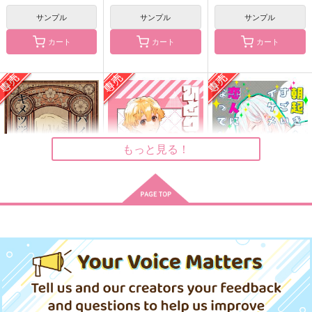
宇髄天元×我妻善逸
成田狂児×岡聡実
サンプル
サンプル
サンプル
サンプル
サンプル
サンプル
カート
カート
カート
作品詳細
作品詳細
作品詳細
百年先も覚えてるから
成田さんちと岡さんち
終わらない歌を歌おう
の家庭事情
アスタリスク
アスタリスク
アスタリスク
897
1,572
円
専売
円
専売
（税込）
（税込）
1,140
もっと見る！
円
専売
（税込）
ゲゲゲの鬼太郎
鬼滅の刃
カラオケ行こ!
ゲゲ郎×水木
宇髄天元×我妻善逸
成田狂児×岡聡実
サンプル
サンプル
サンプル
バイト先はキメツ学園
ひとりよがり
朝起きたらすごいイケ
カート
カート
カート
地獄出張所
メンが恋人になってた
永い道もいっぽいっぽ
ウソカコイ
ウソカコイafter
ぴょんぴょんアイラン
5
アスタリスク
ricochet
棗弾
ricochet
ricochet
ド
1,257
572
円
専売
550
715
円
専売
715
1,257
（税込）
（税込）
円
円
円
円
専売
（税込）
（税込）
（税込）
（税込）
鬼滅の刃
鬼滅の刃
宇髄天元
宇髄天元×我妻善逸
宇髄天元×我妻善逸
鬼滅の刃
宇髄天元×我妻善逸
宇髄天元×我妻善逸
宇髄天元×我妻善逸