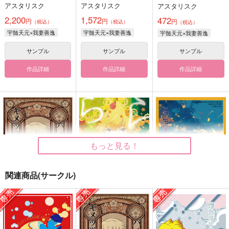
アスタリスク
アスタリスク
アスタリスク
2,200
1,572
472
円
円
円
（税込）
（税込）
（税込）
宇髄天元×我妻善逸
宇髄天元×我妻善逸
宇髄天元×我妻善逸
サンプル
サンプル
サンプル
作品詳細
作品詳細
作品詳細
もっと見る！
関連商品(サークル)
バイト先はキメツ学園
あるがままに ららら
百年先も覚えてるから
地獄出張所
アスタリスク
アスタリスク
アスタリスク