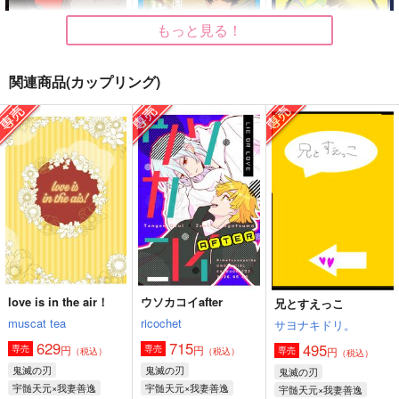
975
787
975
円
円
円
（税込）
（税込）
（税込）
ゲゲ郎×水木
ジャイロ・ツェペリ×ジョニィ・ジョースター
ゲゲ郎×水木
もっと見る！
サンプル
サンプル
サンプル
関連商品(カップリング)
作品詳細
作品詳細
作品詳細
キメツ学園小等部の水
キメツ学園小等部水木
直哉君は黒玉生活希望
木先生には前世がある
先生
アスタリスク
アスタリスク
アスタリスク
755
円
専売
（税込）
975
975
円
円
専売
専売
（税込）
（税込）
呪術廻戦
ゲゲゲの鬼太郎
ゲゲゲの鬼太郎
伏黒甚爾×禪院直哉
ゲゲ郎×水木
ゲゲ郎×水木
サンプル
サンプル
サンプル
カート
カート
カート
love is in the air！
ウソカコイafter
兄とすえっこ
muscat tea
ricochet
サヨナキドリ。
逆行善逸は隠がいい
成田さんちと岡さんち
直哉君は黒玉生活希望
転職お断り 再録まと
の家庭事情
629
715
495
アスタリスク
円
円
専売
専売
円
専売
（税込）
（税込）
め
（税込）
アスタリスク
アスタリスク
鬼滅の刃
鬼滅の刃
755
鬼滅の刃
円
（税込）
2,200
1,140
円
円
宇髄天元×我妻善逸
宇髄天元×我妻善逸
宇髄天元×我妻善逸
（税込）
（税込）
伏黒甚爾×禪院直哉