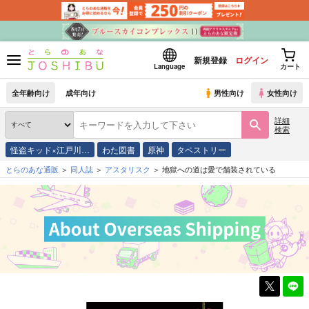
新規登録
ログイン
Language
カート
全年齢向け
成年向け
男性向け
女性向け
詳細
検索
怪盗キッド×江戸川…
わた図書
原神
タペストリー
とらのあな通販
同人誌
アスタリスク
地獄への道は愛で舗装されている