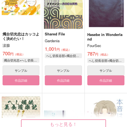
燭台切光忠はカッコよ
Shared File
Hasebe in Wonderla
く決めたい！
nd
Gardenia
涙腺
FourSec
1,001
円
（税込）
700
787
円
円
（税込）
（税込）
へし切長谷部×燭台切光忠
燭台切光忠×へし切長谷部
へし切長谷部×燭台切光忠
サンプル
サンプル
サンプル
作品詳細
作品詳細
作品詳細
もっと見る！