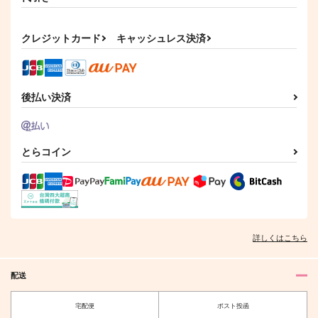
きいろい実ころころ
最後に愛をひとさじ
発刊 燭台切光忠
運試し
楽園図書館
ALKAN
クレジットカード
キャッシュレス決済
787
629
2,075
円
円
円
（税込）
（税込）
（税込）
燭台切光忠
大倶利伽羅×燭台切光忠
燭台切光忠×歌仙兼定
サンプル
サンプル
サンプル
後払い決済
作品詳細
作品詳細
作品詳細
とらコイン
詳しくはこちら
配送
hectic picnic
「待った」をかけろよ
宅配便
ポスト投函