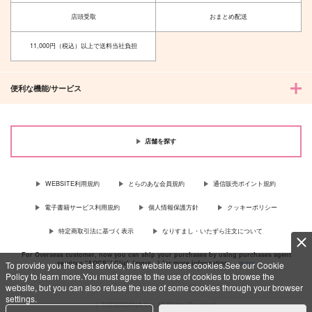
へび屋さん
WereIyou.
店頭受取
おまとめ配送
330
715
円
円
（税込）
（税込）
燭台切光忠×女審神者
燭台切光忠×大倶利伽羅
11,000円（税込）以上で送料当社負担
サンプル
サンプル
便利な機能/サービス
作品詳細
作品詳細
店舗を探す
WEBSITE利用規約
とらのあな会員規約
通信販売ポイント規約
電子書籍サービス利用規約
個人情報保護方針
クッキーポリシー
特定商取引法に基づく表示
なりすまし・いたずら注文について
For Overseas customer, now you can ship your purchases by using purchases agent
services “AOCS”! Click {more…} for more information …
more
To provide you the best service, this website uses cookies.See our Cookie
Policy to learn more.You must agree to the use of cookies to browse the
website, but you can also refuse the use of some cookies through your browser
settings.
c TORANOANA Inc, All Rights Reserved.