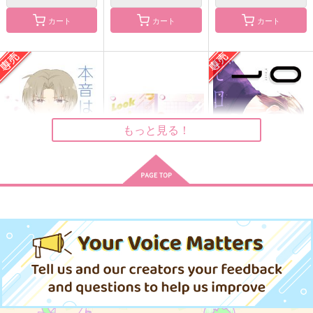
カート
カート
カート
Look at Me!
ゼロトイチ
Quel genre de relatio
n? ードウイウカンケ
涙腺
Hummingbird
イナノ？＾
Not it that matters!
1,887
330
円
円
（税込）
（税込）
1,320
円
（税込）
燭台切光忠×へし切長谷部
燭台切光忠×へし切長谷部
燭台切光忠×へし切長谷部
もっと見る！
サンプル
サンプル
サンプル
作品詳細
作品詳細
作品詳細
本音は瞳の奥に
Look at Me!
ゼロトイチ
whiteLatte
涙腺
Hummingbird
787
1,887
330
円
円
専売
円
専売
（税込）
（税込）
（税込）
刀剣乱舞
刀剣乱舞
刀剣乱舞
燭台切光忠×へし切長谷部
燭台切光忠×へし切長谷部
燭台切光忠×へし切長谷部
サンプル
サンプル
サンプル