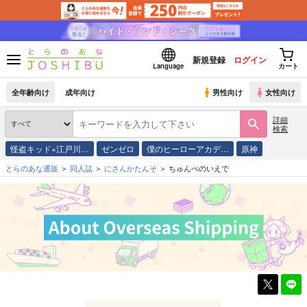
新規登録
ログイン
Language
カート
全年齢向け
成年向け
男性向け
女性向け
詳細
検索
怪盗キッド×江戸川…
ゼンゼロ
僕のヒーローアカデ…
原神
とらのあな通販
同人誌
にさんかたんそ
ちゅんべのいえで