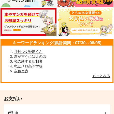
カート
カート
純情レムナンツ
Ordinary days
おまおれ。
はっぴ～マインド
キジトラ
はこにわ。
2,515
787
707
円
円
円
（税込）
（税込）
（税込）
燭台切光忠
燭台切光忠×女審神者
燭台切光忠×大倶利伽羅
サンプル
サンプル
サンプル
キーワードランキング(集計期間：07/30～08/05)
作品詳細
作品詳細
作品詳細
月刊少女野崎くん
君が言うには犬の恋
私の愛する圧制者
私立メロ高等学校
灰色と赤
もっとみる
お支払い
代引き