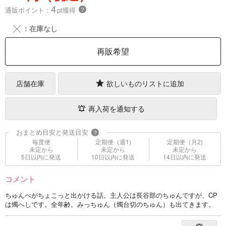
4
通販ポイント：
pt獲得
？
╳
：在庫なし
再販希望
店舗在庫
欲しいものリストに追加
再入荷を通知する
おまとめ目安と発送目安
?
毎度便
定期便（週1)
定期便（月2)
未定から
未定から
未定から
5日以内に発送
10日以内に発送
14日以内に発送
コメント
ちゅんべがちょこっと出かける話。主人公は長谷部のちゅんですが、CP
は燭へしです。全年齢。みっちゅん（燭台切のちゅん）も出てきます。