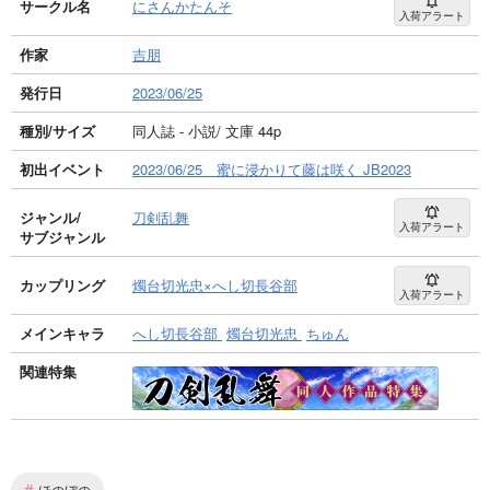
サークル名
にさんかたんそ
入荷アラート
作家
吉朋
発行日
2023/06/25
種別/サイズ
同人誌 - 小説/ 文庫 44p
初出イベント
2023/06/25 蜜に浸かりて藤は咲く JB2023
ジャンル/
刀剣乱舞
入荷アラート
サブジャンル
カップリング
燭台切光忠×へし切長谷部
入荷アラート
メインキャラ
へし切長谷部
燭台切光忠
ちゅん
関連特集
#
ほのぼの