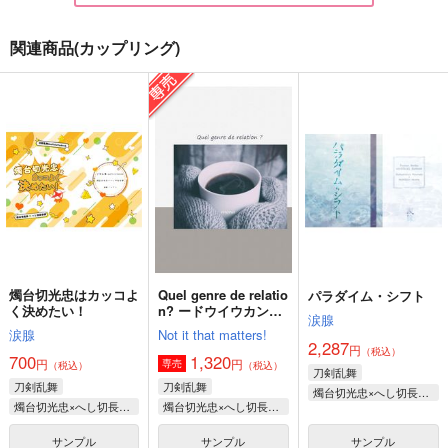
関連商品(カップリング)
へし燭的美食道楽記
パラダイム・シフト
本音は瞳の奥に
11
涙腺
whiteLatte
Gardenia
2,287
787
円
円
（税込）
（税込）
1,144
円
（税込）
燭台切光忠×へし切長谷部
燭台切光忠×へし切長谷部
へし切長谷部×燭台切光忠
サンプル
サンプル
サンプル
作品詳細
作品詳細
作品詳細
燭台切光忠はカッコよ
Quel genre de relatio
パラダイム・シフト
く決めたい！
n? ードウイウカンケ
涙腺
イナノ？＾
涙腺
Not it that matters!
2,287
円
（税込）
700
1,320
円
円
専売
（税込）
（税込）
刀剣乱舞
刀剣乱舞
刀剣乱舞
燭台切光忠×へし切長谷部
燭台切光忠×へし切長谷部
燭台切光忠×へし切長谷部
サンプル
サンプル
サンプル