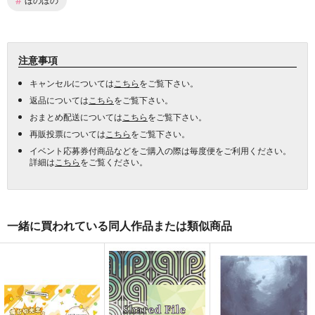
注意事項
キャンセルについては
こちら
をご覧下さい。
返品については
こちら
をご覧下さい。
おまとめ配送については
こちら
をご覧下さい。
再販投票については
こちら
をご覧下さい。
イベント応募券付商品などをご購入の際は毎度便をご利用ください。
詳細は
こちら
をご覧ください。
一緒に買われている同人作品または類似商品