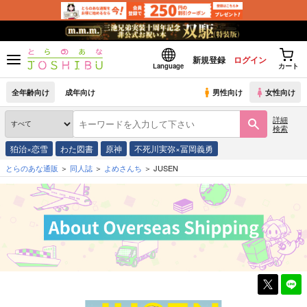
新規登録
ログイン
Language
カート
全年齢向け
成年向け
男性向け
女性向け
詳細
検索
狛治×恋雪
わた図書
原神
不死川実弥×冨岡義勇
とらのあな通販
同人誌
よめさんち
JUSEN