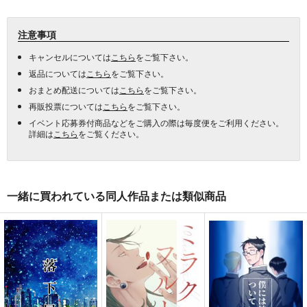
注意事項
キャンセルについては
こちら
をご覧下さい。
返品については
こちら
をご覧下さい。
おまとめ配送については
こちら
をご覧下さい。
再販投票については
こちら
をご覧下さい。
イベント応募券付商品などをご購入の際は毎度便をご利用ください。
詳細は
こちら
をご覧ください。
一緒に買われている同人作品または類似商品