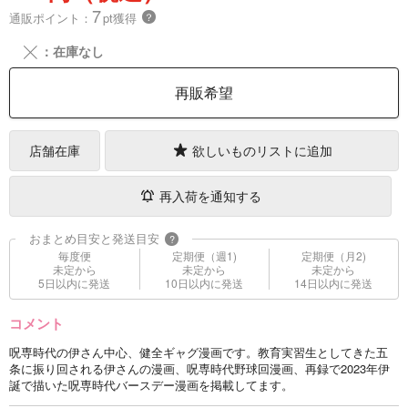
7
通販ポイント：
pt獲得
？
╳
：在庫なし
再販希望
店舗在庫
欲しいものリストに追加
再入荷を通知する
おまとめ目安と発送目安
?
毎度便
定期便（週1)
定期便（月2)
未定から
未定から
未定から
5日以内に発送
10日以内に発送
14日以内に発送
コメント
呪専時代の伊さん中心、健全ギャグ漫画です。教育実習生としてきた五
条に振り回される伊さんの漫画、呪専時代野球回漫画、再録で2023年伊
誕で描いた呪専時代バースデー漫画を掲載してます。