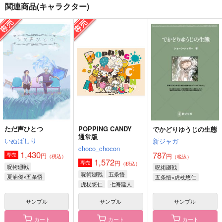
関連商品(キャラクター)
2019
ふたりごはん
五伊地祝福セット
ビリーバーズ・ハイ
路地裏書房
路地裏書房
770
990
1,496
円
円
円
（税込）
（税込）
（税込）
五条悟×伊地知潔高
五条悟×伊地知潔高
五条悟×伊地知潔高
サンプル
サンプル
サンプル
作品詳細
作品詳細
作品詳細
ただ声ひとつ
POPPING CANDY
でかどりゆうじの生態
通常版
いぬばしり
新ジャガ
choco_chocon
1,430
787
円
専売
円
（税込）
（税込）
1,572
円
専売
（税込）
呪術廻戦
呪術廻戦
呪術廻戦
五条悟
夏油傑×五条悟
五条悟×虎杖悠仁
虎杖悠仁
七海建人
サンプル
サンプル
サンプル
カート
カート
カート