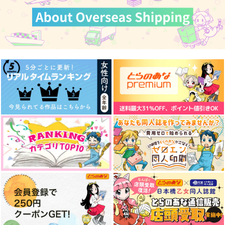
ス
リズコット
hybkt
いろはねんど
550
2,357
円
円
（税込）
（税込）
787
円
（税込）
五条悟
虎杖悠仁×伏黒恵
夏油傑×五条悟
サンプル
サンプル
サンプル
作品詳細
作品詳細
作品詳細
じゅじゅらいふ10
夏の思い出
GLOW
ARCHES
クラゲの背骨
煙