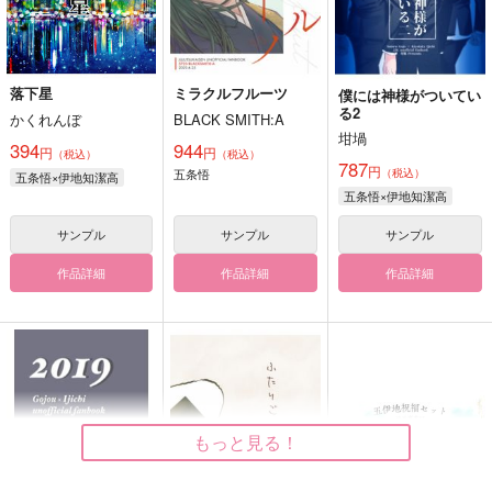
落下星
ミラクルフルーツ
僕には神様がついてい
る2
かくれんぼ
BLACK SMITH:A
坩堝
394
944
円
円
（税込）
（税込）
787
円
五条悟
（税込）
五条悟×伊地知潔高
五条悟×伊地知潔高
サンプル
サンプル
サンプル
作品詳細
作品詳細
作品詳細
もっと見る！