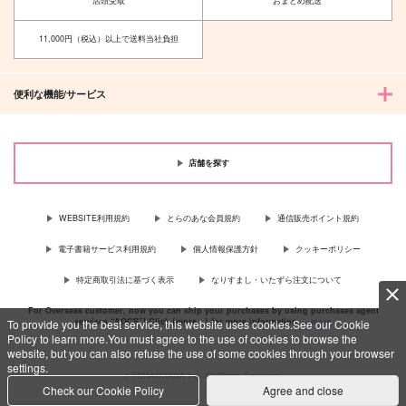
店頭受取
おまとめ配送
11,000円（税込）以上で送料当社負担
便利な機能/サービス
店舗を探す
WEBSITE利用規約
とらのあな会員規約
通信販売ポイント規約
電子書籍サービス利用規約
個人情報保護方針
クッキーポリシー
特定商取引法に基づく表示
なりすまし・いたずら注文について
For Overseas customer, now you can ship your purchases by using purchases agent
services “AOCS”! Click {more…} for more information …
more
To provide you the best service, this website uses cookies.See our Cookie
Policy to learn more.You must agree to the use of cookies to browse the
website, but you can also refuse the use of some cookies through your browser
settings.
c TORANOANA Inc, All Rights Reserved.
Check our Cookie Policy
Agree and close