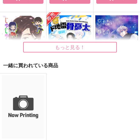
結婚するのか…俺以外
さしす御三家
さしす de バブル！
のやつと…
黒糖書房
黒糖書房
ビリーバーズ・ハイ
1,430
1,430
円
円
（税込）
（税込）
715
円
（税込）
オールキャラ
オールキャラ
五条悟×伊地知潔高
もっと見る！
サンプル
サンプル
サンプル
作品詳細
作品詳細
作品詳細
一緒に買われている商品
じゅじゅらいふ14
夏ド地雷骨憂太まとめ
忘れないひとのエレジ
1
ア : Nocturne
ARCHES
深海2000m
りんりん倉庫
629
円
（税込）
550
1,715
円
専売
円
（税込）
（税込）
呪術廻戦
五条悟
呪術廻戦
呪術廻戦
夏油傑
家入硝子
夏油傑×五条悟
夏油傑×五条悟
サンプル
サンプル
サンプル
カート
カート
カート