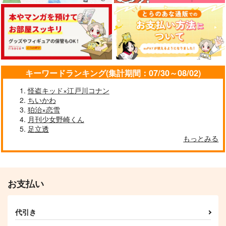
629
1,572
1,210
円
円
円
（税込）
（税込）
（税込）
五条悟
五条悟
五条悟×虎杖悠仁
サンプル
サンプル
サンプル
作品詳細
作品詳細
作品詳細
キーワードランキング(集計期間：07/30～08/02)
怪盗キッド×江戸川コナン
ちいかわ
狛治×恋雪
月刊少女野崎くん
足立透
もっとみる
お支払い
散らない桜
スタートライン
油凪
橙
代引き
1,415
787
円
円
（税込）
（税込）