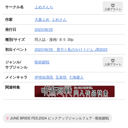
サークル名
よめさんち
入荷アラート
作家
大森よめ
よめさん
発行日
2023/06/25
種別/サイズ
同人誌 - 漫画/ Ｂ５ 30p
初出イベント
2023/06/25 貴方と私のかけうどん JB2023
ジャンル/
呪術廻戦
入荷アラート
サブジャンル
メインキャラ
伊地知潔高
五条悟
七海建人
関連特集
#
JUNE BRIDE FES.2024 ピックアップジャンルフェア - 呪術廻戦