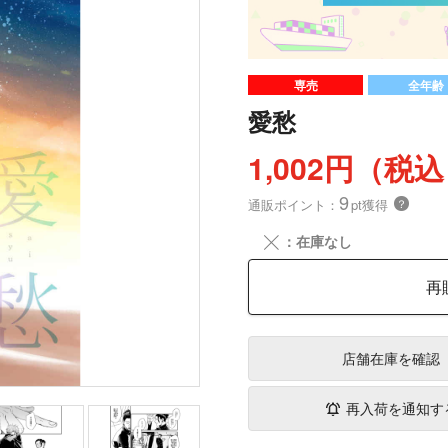
専売
全年齢
愛愁
1,002円（税
9
通販ポイント：
pt獲得
？
╳
：在庫なし
再
店舗在庫
を確認
再入荷を通知す