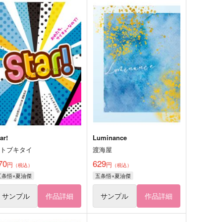
ar!
Luminance
コトブキタイ
渡海屋
70
629
円
円
（税込）
（税込）
五条悟×夏油傑
五条悟×夏油傑
サンプル
作品詳細
サンプル
作品詳細