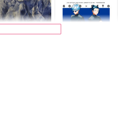
ブレイキング・ダウン
ブライトライトハイライト
白白
GAMMAEDGE
,044
1,572
円
円
（税込）
（税込）
五条悟×夏油傑
五条悟×夏油傑
サンプル
作品詳細
サンプル
作品詳細