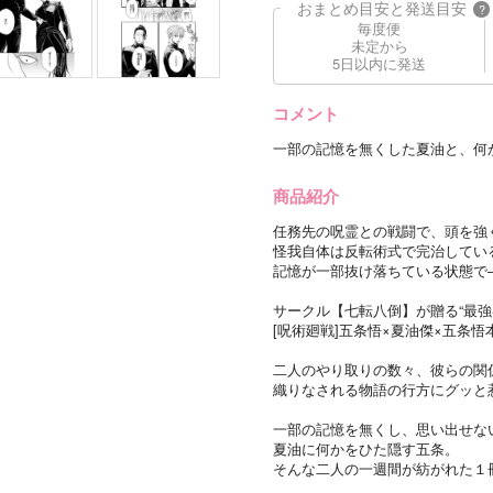
おまとめ目安と発送目安
?
毎度便
未定から
5日以内に発送
コメント
一部の記憶を無くした夏油と、何
商品紹介
任務先の呪霊との戦闘で、頭を強
怪我自体は反転術式で完治してい
記憶が一部抜け落ちている状態で
サークル【七転八倒】が贈る“最強Swit
[呪術廻戦]五条悟×夏油傑×五条悟
二人のやり取りの数々、彼らの関
織りなされる物語の行方にグッと惹
一部の記憶を無くし、思い出せな
夏油に何かをひた隠す五条。
そんな二人の一週間が紡がれた１