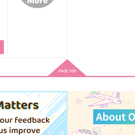
ト
あなたが
ハラホンピンチャンセブンハ
イ
ごをりか
レトリック
3,080
7
円
（税込）
787
円
（税込）
五条悟×夏油傑
五条悟×夏油傑
サンプル
作品詳細
サンプル
作品詳細