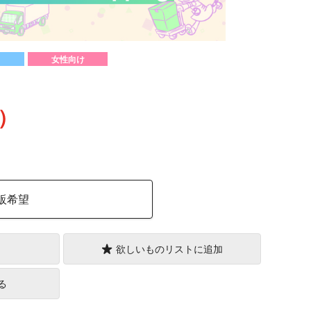
女性向け
込）
販希望
欲しいものリストに追加
る