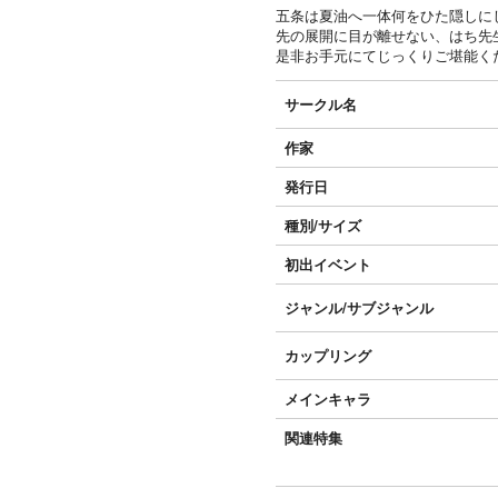
五条は夏油へ一体何をひた隠しに
先の展開に目が離せない、はち先
是非お手元にてじっくりご堪能く
サークル名
作家
発行日
種別/サイズ
初出イベント
ジャンル/
サブジャンル
カップリング
メインキャラ
関連特集