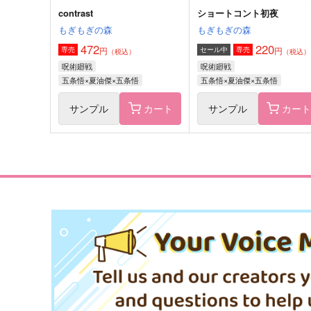
contrast
ショートコント初夜
もぎもぎの森
もぎもぎの森
472
220
円
円
専売
セール中
専売
（税込）
（税込）
呪術廻戦
呪術廻戦
五条悟×夏油傑×五条悟
五条悟×夏油傑×五条悟
サンプル
カート
サンプル
カー
何かの間違い
コンビニエンスエアポート
GAMMAEDGE
GAMMAEDGE
787
629
円
円
（税込）
（税込）
五条悟×夏油傑
五条悟×夏油傑
サンプル
作品詳細
サンプル
作品詳細