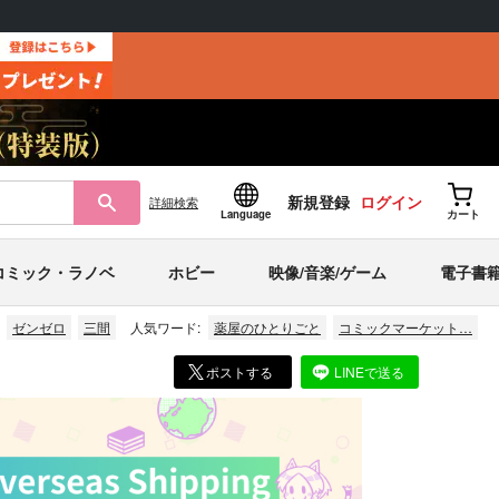
新規登録
ログイン
詳細
検索
Language
カート
コミック・ラノベ
ホビー
映像/音楽/ゲーム
電子書
ゼンゼロ
三間
人気ワード:
薬屋のひとりごと
コミックマーケット…
ポストする
LINEで送る