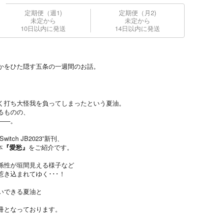
定期便（週1)
定期便（月2)
未定から
未定から
10日以内に発送
14日以内に発送
かをひた隠す五条の一週間のお話。
く打ち大怪我を負ってしまったという夏油。
るものの、
――。
ch JB2023”新刊、
本
『愛愁』
をご紹介です。
係性が垣間見える様子など
き込まれてゆく･･･！
いできる夏油と
冊となっております。