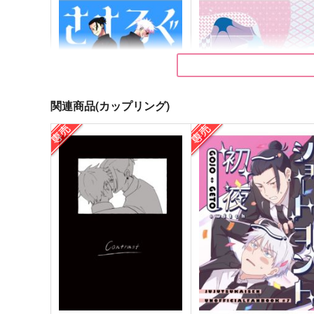
関連商品(カップリング)
さすろぐ
ピンクな死神
にぼし缶
リトルビット
944
1,257
円
円
（税込）
（税込）
五条悟×夏油傑
五条悟×夏油傑
サンプル
作品詳細
サンプル
作品詳細