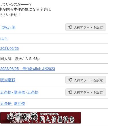
しているのか――？
生が贈る本作の気になる全容は
ださいませ！
七転八倒
入荷アラート
を設定
はち
2023/06/25
同人誌 - 漫画/ Ａ５ 68p
2023/06/25 最強Switch JB2023
呪術廻戦
入荷アラート
を設定
五条悟×夏油傑×五条悟
入荷アラート
を設定
五条悟
夏油傑