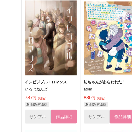
インビジブル・ロマンス
坊ちゃんがあらわれた！
いろはねんど
atom
787
880
円
円
（税込）
（税込）
夏油傑×五条悟
夏油傑×五条悟
サンプル
作品詳細
サンプル
作品詳細