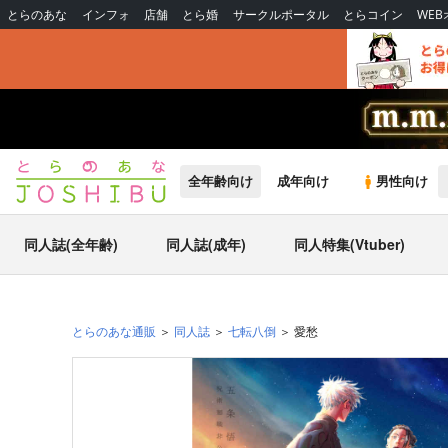
とらのあな
インフォ
店舗
とら婚
サークルポータル
とらコイン
WE
全年齢向け
成年向け
男性向け
同人誌(全年齢)
同人誌(成年)
同人特集(Vtuber)
とらのあな通販
同人誌
七転八倒
愛愁