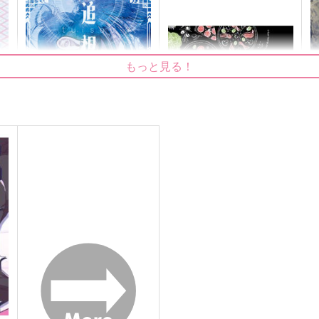
もっと見る！
追想
ラヴィダヴィピッツァ
ナノミント
コトブキタイ
1,415
770
2
円
円
（税込）
（税込）
五条悟×夏油傑
五条悟×夏油傑
サンプル
作品詳細
サンプル
作品詳細