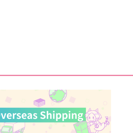
祓ったれサ道！
スロウララバイ
なにぬ
スタジオサマーライド
87
629
円
円
（税込）
（税込）
五条悟×夏油傑
五条悟×夏油傑
サンプル
作品詳細
サンプル
作品詳細