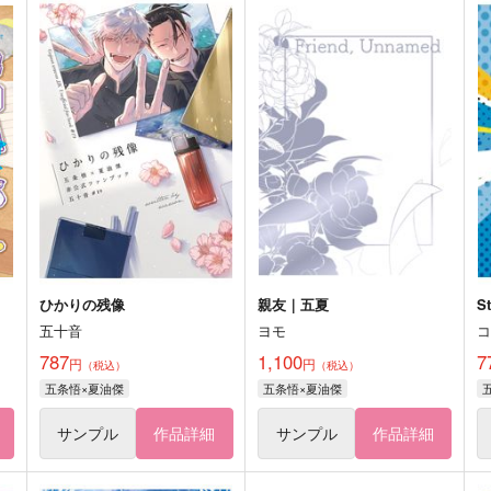
ひかりの残像
親友｜五夏
St
五十音
ヨモ
787
1,100
7
円
円
（税込）
（税込）
五条悟×夏油傑
五条悟×夏油傑
サンプル
作品詳細
サンプル
作品詳細