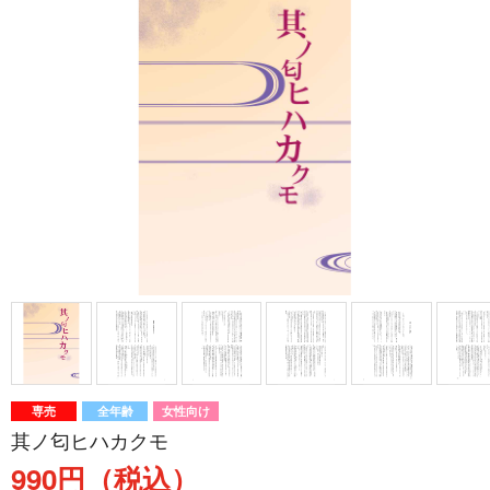
専売
全年齢
女性向け
其ノ匂ヒハカクモ
990円（税込）