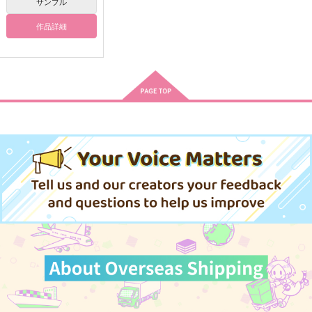
サンプル
作品詳細
喫茶ハルハルへようこ
喫茶ハルハルへようこ
名月はただ其処にあり
そ 其ノ参 終 もしもチ
そ 其ノ参 次 もしもチ
て
ヒロが喫茶店で働いた
ヒロが喫茶店で働いた
SPOOKY
SPOOKY
CACTUS
ら
ら
142
142
798
円
円
円
（税込）
（税込）
（税込）
六平千鉱
六平千鉱
流川楓×三井寿
サンプル
サンプル
サンプル
作品詳細
作品詳細
作品詳細