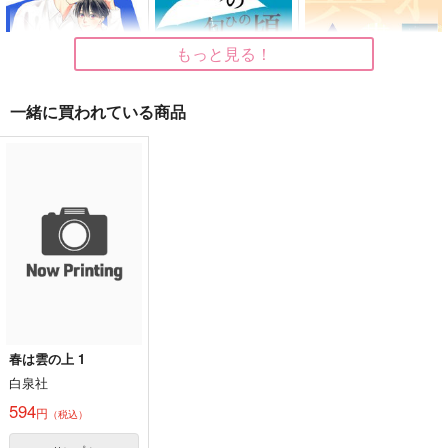
もっと見る！
一緒に買われている商品
供給過多です控えてく
雨あがりの匂ひの頃
其れこそが、愛
ださい2
田んぼぅ
cilicica
西ノ虎
629
1,022
円
円
（税込）
（税込）
858
円
（税込）
鉢屋三郎×尾浜勘右衛門
山田利吉×土井半助
サンプル
サンプル
サンプル
作品詳細
作品詳細
作品詳細
春は雲の上 1
白泉社
594
円
（税込）