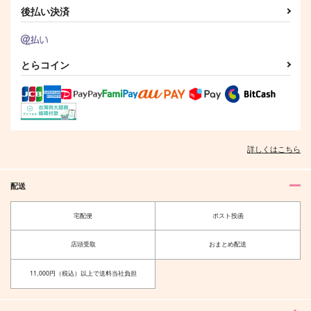
後払い決済
屹度其処で待っていて
其れでもあなたに会い
Trust me.
に行く
とらコイン
でたらめ屋
qua*
無秩序ライン超え
858
2,829
円
円
（税込）
（税込）
990
円
（税込）
中原中也
カリム×ジャミル
サンポ×星
サンプル
サンプル
サンプル
詳しくはこちら
作品詳細
作品詳細
作品詳細
配送
宅配便
ポスト投函
店頭受取
おまとめ配送
11,000円（税込）以上で送料当社負担