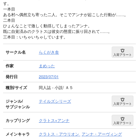
す。
一本目
ある村へ偶然立ち寄った二人。そこでアンナが起こした行動が……。
二本目
ひょんなことで激しく動揺してしまったアンナ。
既に自覚済みのクラトスは彼女の態度に振り回されて……。
三本目：いちゃいちゃしています。
サークル名
らくがき舎
入荷アラート
作家
まめった
発行日
2023/07/01
種別/サイズ
同人誌 - 小説/ Ａ５
ジャンル/
テイルズシリーズ
入荷アラート
サブジャンル
カップリング
クラトス×アンナ
入荷アラート
メインキャラ
クラトス・アウリオン
アンナ・アーヴィング