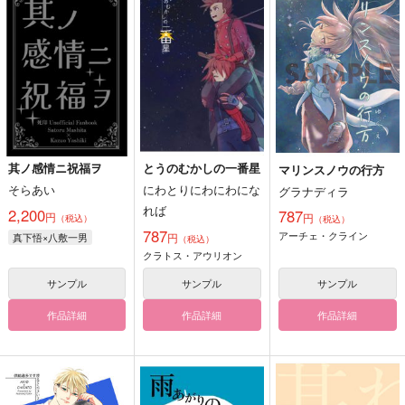
其ノ感情ニ祝福ヲ
とうのむかしの一番星
マリンスノウの行方
そらあい
にわとりにわにわにな
グラナディラ
れば
2,200
787
円
円
（税込）
（税込）
787
アーチェ・クライン
真下悟×八敷一男
円
（税込）
クラトス・アウリオン
サンプル
サンプル
サンプル
作品詳細
作品詳細
作品詳細