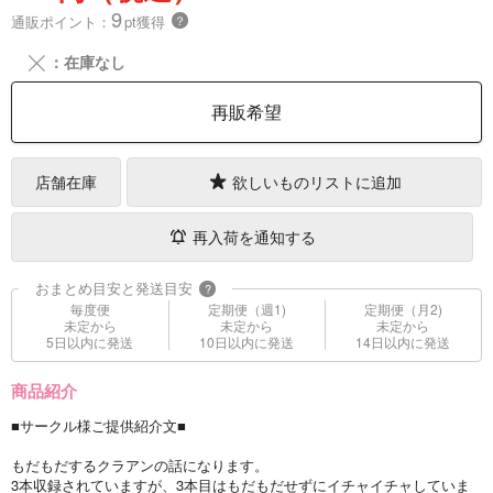
9
通販ポイント：
pt獲得
？
╳
：在庫なし
再販希望
店舗在庫
欲しいものリストに追加
再入荷を通知する
おまとめ目安と発送目安
?
毎度便
定期便（週1)
定期便（月2)
未定から
未定から
未定から
5日以内に発送
10日以内に発送
14日以内に発送
商品紹介
■サークル様ご提供紹介文■
もだもだするクラアンの話になります。
3本収録されていますが、3本目はもだもだせずにイチャイチャしていま