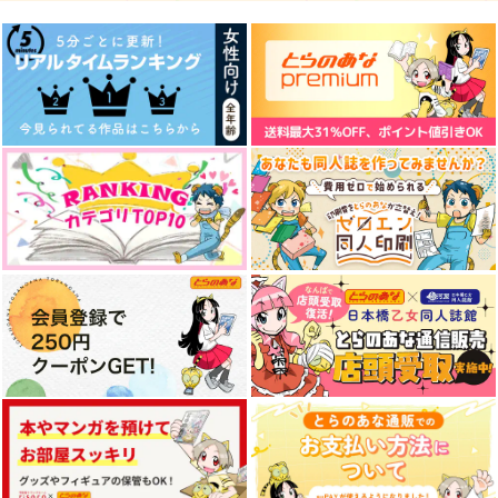
【再録版】喫茶ハルハ
其は黄金の獣に似たり
喫茶ハルハルへようこ
ルへようこそ 其ノ弐-
2冊セット
そ其ノ参 序 もしもチ
もしもチヒロが喫茶店
ヒロが喫茶店で働いた
SPOOKY
潮汐力に死す
SPOOKY
で働いたら-
ら
440
2,980
142
円
円
円
（税込）
（税込）
（税込）
六平千鉱
ディミトリ
六平千鉱
サンプル
サンプル
サンプル
作品詳細
作品詳細
作品詳細