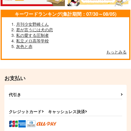
キーワードランキング(集計期間：07/30～08/05)
月刊少女野崎くん
日々其気付
八丁歩めど、-八丁念
其処であなたが待つの
君が言うには犬の恋
仏本丸日誌 其ノ弍-
なら
KAKKOH!
私の愛する圧制者
かぼすサイダー
木枯らしキャンプ
私立メロ高等学校
787
円
（税込）
灰色と赤
1,257
1,650
円
円
（税込）
（税込）
瀬呂範太×轟焦凍
もっとみる
八丁念仏
五条悟×伏黒恵
サンプル
サンプル
サンプル
作品詳細
作品詳細
作品詳細
お支払い
代引き
クレジットカード
キャッシュレス決済