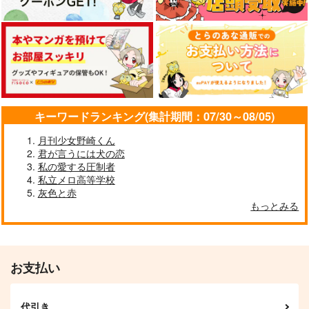
サンプル
サンプル
サンプル
カート
カート
カート
あの夢の続き
フロムチルドレン
本音を教えて
lf@hk
ケロケロ
最初で最後
787
2,357
572
円
円
円
（税込）
（税込）
（税込）
山田一郎×碧棺左馬刻
碧棺左馬刻×山田一郎
碧棺左馬刻×山田一郎
サンプル
サンプル
サンプル
キーワードランキング(集計期間：07/30～08/05)
作品詳細
作品詳細
作品詳細
月刊少女野崎くん
君が言うには犬の恋
私の愛する圧制者
私立メロ高等学校
灰色と赤
もっとみる
うさいちdays -web再
君とのキョリを近づけ
魔王一郎の前に盗賊が
録本vol.1-
たい
現れた
ほしのゆりかご
最初で最後
最初で最後
787
715
286
円
円
専売
専売
円
専売
（税込）
（税込）
（税込）
お支払い
ヒプノシスマイク
ヒプノシスマイク
ヒプノシスマイク
碧棺左馬刻×山田一郎
碧棺左馬刻×山田一郎
碧棺左馬刻×山田一郎
代引き