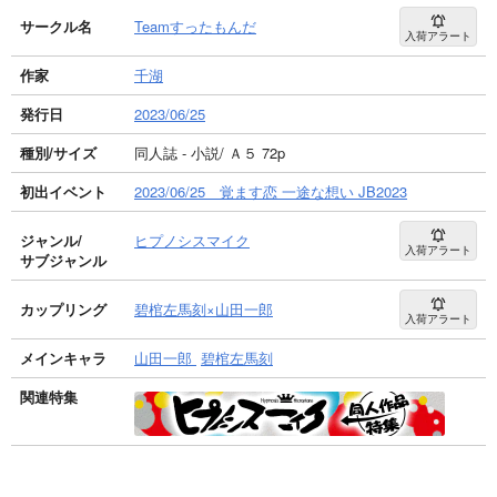
サークル名
Teamすったもんだ
入荷アラート
作家
千湖
発行日
2023/06/25
種別/サイズ
同人誌 - 小説/ Ａ５ 72p
初出イベント
2023/06/25 覚ます恋 一途な想い JB2023
ジャンル/
ヒプノシスマイク
入荷アラート
サブジャンル
カップリング
碧棺左馬刻×山田一郎
入荷アラート
メインキャラ
山田一郎
碧棺左馬刻
関連特集