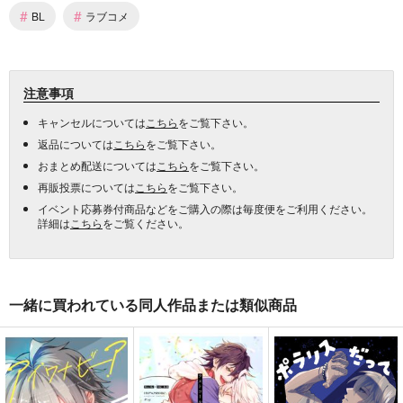
#
#
BL
ラブコメ
注意事項
キャンセルについては
こちら
をご覧下さい。
返品については
こちら
をご覧下さい。
おまとめ配送については
こちら
をご覧下さい。
再販投票については
こちら
をご覧下さい。
イベント応募券付商品などをご購入の際は毎度便をご利用ください。
詳細は
こちら
をご覧ください。
一緒に買われている同人作品または類似商品