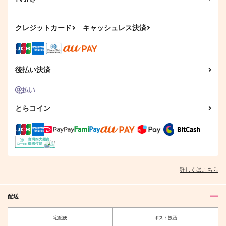
サンプル
サンプル
サンプル
CAT&DOG
失星
プラトニック・プラネ
ット
おてんば
ガラパゴス諸島
カート
カート
カート
クレジットカード
キャッシュレス決済
ケロケロ
629
787
円
円
（税込）
（税込）
394
円
（税込）
碧棺左馬刻×山田一郎
碧棺左馬刻×山田一郎
碧棺左馬刻×山田一郎
後払い決済
サンプル
サンプル
サンプル
作品詳細
作品詳細
作品詳細
とらコイン
失星
We do not Weave Ou
cherry?
r bars
ガラパゴス諸島
おてんば
詳しくはこちら
晴レノチ仏
787
629
円
専売
円
専売
（税込）
（税込）
715
円
専売
（税込）
ヒプノシスマイク
ヒプノシスマイク
配送
ヒプノシスマイク
碧棺左馬刻×山田一郎
碧棺左馬刻×山田一郎
碧棺左馬刻×山田一郎
宅配便
ポスト投函