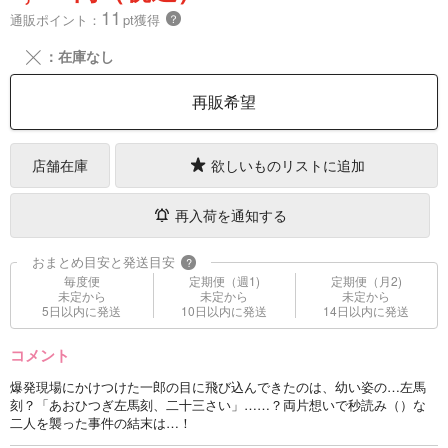
11
通販ポイント：
pt獲得
？
╳
：在庫なし
再販希望
店舗在庫
欲しいものリストに追加
再入荷を通知する
おまとめ目安と発送目安
?
毎度便
定期便（週1)
定期便（月2)
未定から
未定から
未定から
5日以内に発送
10日以内に発送
14日以内に発送
コメント
爆発現場にかけつけた一郎の目に飛び込んできたのは、幼い姿の…左馬
刻？「あおひつぎ左馬刻、二十三さい」……？両片想いで秒読み（）な
二人を襲った事件の結末は…！