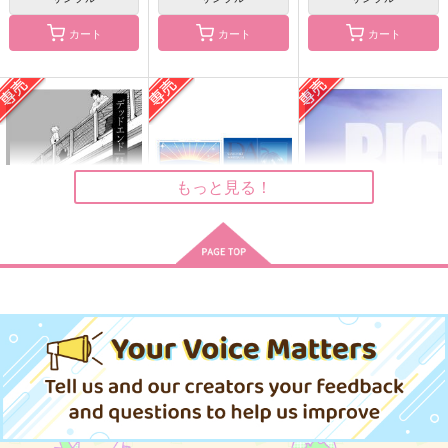
カート
カート
カート
合法！ノーライクトリ
キスしてもいいです
Ordinary Days
ップ！
か？
漁火
とりあえず生で。
DEATHROCK
1,179
円
（税込）
990
1,100
円
円
（税込）
（税込）
碧棺左馬刻×山田一郎
碧棺左馬刻×山田一郎
碧棺左馬刻×山田一郎
もっと見る！
サンプル
サンプル
サンプル
作品詳細
作品詳細
作品詳細
デッドエンド
黎明
BIG SUN
殴打
どんどはれ
BCH+
787
2,829
1,257
円
円
専売
専売
円
専売
（税込）
（税込）
（税込）
ヒプノシスマイク
ヒプノシスマイク
ヒプノシスマイク
碧棺左馬刻×山田一郎
碧棺左馬刻×山田一郎
碧棺左馬刻×山田一郎
サンプル
サンプル
サンプル