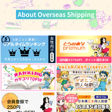
カート
カート
カート
願わくは24/7
ぬいはなんにもできな
にんげんちょろいぬ
いぬ！
白い恋人達
ももんまんじ
ももんまんじ
944
1,100
円
円
（税込）
（税込）
2,860
円
（税込）
碧棺左馬刻×山田一郎
碧棺左馬刻×山田一郎
碧棺左馬刻×山田一郎
サンプル
サンプル
サンプル
作品詳細
作品詳細
作品詳細
ありふれた物語
Oops!
うさいちdays2 -web
再録本vol.2-
BCH+
サマイチに巻き込まれ
ほしのゆりかご
る2・3番手アンソロ
1,572
円
専売
（税込）
787
ジー
円
専売
（税込）
ヒプノシスマイク
1,430
円
専売
（税込）
ヒプノシスマイク
碧棺左馬刻×山田一郎
ヒプノシスマイク
碧棺左馬刻×山田一郎
碧棺左馬刻×山田一郎