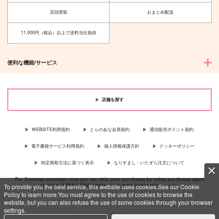
cherry?
君とのキョリを近づけ
サンプル
サンプル
サンプル
たい
おてんば
店頭受取
おまとめ配送
最初で最後
カート
カート
カート
629
円
（税込）
715
11,000円（税込）以上で送料当社負担
円
（税込）
碧棺左馬刻×山田一郎
碧棺左馬刻×山田一郎
サンプル
サンプル
便利な機能/サービス
作品詳細
作品詳細
店舗を探す
WEBSITE利用規約
とらのあな会員規約
通信販売ポイント規約
電子書籍サービス利用規約
個人情報保護方針
クッキーポリシー
特定商取引法に基づく表示
なりすまし・いたずら注文について
For Overseas customer, now you can ship your purchases by using purchases agent
services “AOCS”! Click {more…} for more information …
more
To provide you the best service, this website uses cookies.See our Cookie
Policy to learn more.You must agree to the use of cookies to browse the
website, but you can also refuse the use of some cookies through your browser
settings.
c TORANOANA Inc, All Rights Reserved.