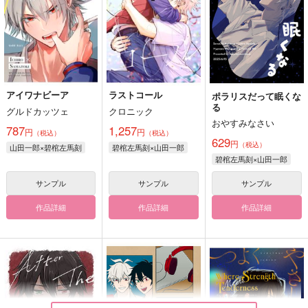
アイワナビーア
ラストコール
ポラリスだって眠くな
る
グルドカッツェ
クロニック
おやすみなさい
787
1,257
円
円
（税込）
（税込）
629
円
（税込）
山田一郎×碧棺左馬刻
碧棺左馬刻×山田一郎
碧棺左馬刻×山田一郎
サンプル
サンプル
サンプル
作品詳細
作品詳細
作品詳細