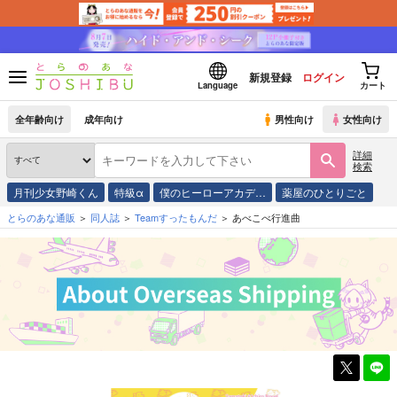
新規登録
ログイン
Language
カート
全年齢向け
成年向け
男性向け
女性向け
詳細
検索
月刊少女野崎くん
特級α
僕のヒーローアカデ…
薬屋のひとりごと
とらのあな通販
同人誌
Teamすったもんだ
あべこべ行進曲