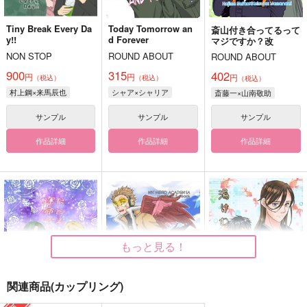
Tiny Break Every Da
Today Tomorrow an
斎山付き合ってるって
y!!
d Forever
マジですか？改
NON STOP
ROUND ABOUT
ROUND ABOUT
900
315
402
円
円
円
（税込）
（税込）
（税込）
村上鋼×来馬辰也
シャア×シャリア
斎藤一×山南敬助
サンプル
サンプル
サンプル
作品詳細
作品詳細
作品詳細
もっと見る！
関連商品(カップリング)