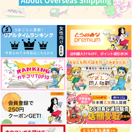
いず同人誌再録）
セピアコンチェルト
クロコダイルティアー
ルルル
ズ
1,572
1,572
円
円
（税込）
（税込）
2,357
太宰治
円
遊木真×瀬名泉
（税込）
サンプル
サンプル
サンプル
作品詳細
作品詳細
作品詳細
【有償特典】同人誌
【有償特典】公式同人
【有償特典】同人誌
（忠犬部下とツンデレ
誌（0時を過ぎたら君
（オレはお前に推され
少尉 2）
のもの 上下）
たい!!）
KADOKAWA
KADOKAWA
ブライト出版
600
400
660
円
円
円
（税込）
（税込）
（税込）
サンプル
サンプル
サンプル
作品詳細
作品詳細
作品詳細
まほやくぬいファッシ
同人作家がクリスタだ
シュウジの同人誌は私
ョン雑誌風フルカラー
けで作る同人誌の表紙
だけのものなのに
同人誌『NUNU』<３
デザイン
NUNUTOWN
壱番地
せいじや