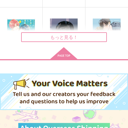
あるんだ
桐匣
会いたいよ
nowhere/S.mile
4,400
1,100
円
円
（税込）
（税込）
629
円
（税込）
ゲゲ郎×水木
虎杖悠仁×脹相
村上鋼×荒船哲次、穂刈篤×荒船哲次
サンプル
サンプル
サンプル
もっと見る！
作品詳細
作品詳細
作品詳細
【有償特典】公式同人
【有償特典】同人誌
【有償特典】同人誌
誌（ただの友達じゃな
（君が言うには犬の
（俺の可愛い弟は 2）
くなる瞬間 5）
恋 下）
KADOKAWA
KADOKAWA
KADOKAWA
480
750
640
円
円
円
（税込）
（税込）
（税込）
サンプル
サンプル
サンプル
作品詳細
作品詳細
作品詳細
なぜか夢小説に詳しい
同人誌のつくりかた＋
Lululu Rerecording
オダサクの同人誌
表紙デザイン
Makoto*Izumi（まこ