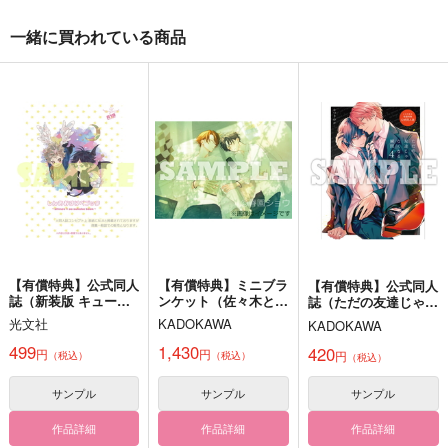
赤い彗星は着衣プレイ
同人誌のお直しは萬屋
Roundabout Love
の夢を見る
へ
Clinochlore
一緒に買われている商品
ROUND ABOUT
トリガーハッピー
944
円
（税込）
440
440
円
円
（税込）
（税込）
レイン×フィン
山田一郎
シャア×シャリア
サンプル
サンプル
サンプル
作品詳細
作品詳細
作品詳細
【有償特典】公式同人
【有償特典】ミニブラ
【有償特典】公式同人
誌（新装版 キューピ
ンケット（佐々木と宮
誌（ただの友達じゃな
ッドに落雷・新装
野 10（公式同人誌付
くなる瞬間 4）
光文社
KADOKAWA
KADOKAWA
版 キューピッドに落
き特装版・通常版））
雷 追撃）
499
1,430
420
円
円
円
（税込）
（税込）
（税込）
サンプル
サンプル
サンプル
作品詳細
作品詳細
作品詳細
ちちみずログ
恋を知らないあなたは
君から聞きたいことが