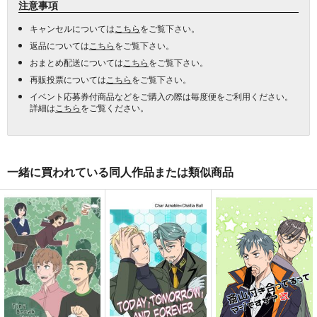
注意事項
キャンセルについては
こちら
をご覧下さい。
返品については
こちら
をご覧下さい。
おまとめ配送については
こちら
をご覧下さい。
再販投票については
こちら
をご覧下さい。
イベント応募券付商品などをご購入の際は毎度便をご利用ください。
詳細は
こちら
をご覧ください。
一緒に買われている同人作品または類似商品