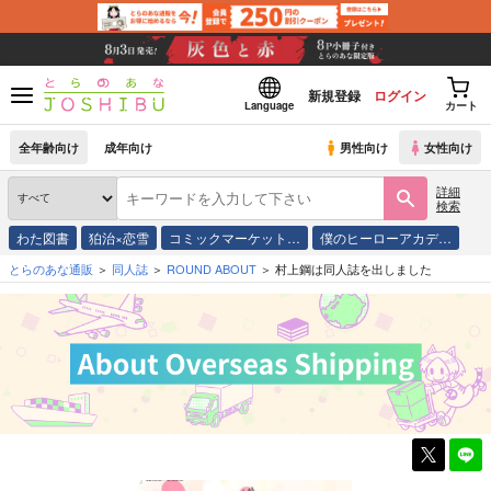
新規登録
ログイン
Language
カート
全年齢向け
成年向け
男性向け
女性向け
詳細
検索
わた図書
狛治×恋雪
コミックマーケット…
僕のヒーローアカデ…
とらのあな通販
同人誌
ROUND ABOUT
村上鋼は同人誌を出しました