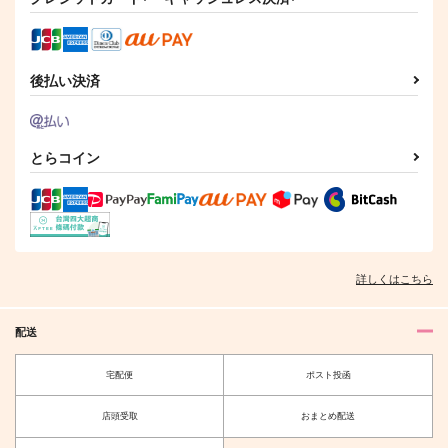
770
1,100
円
円
（税込）
（税込）
オールキャラ
サンプル
サンプル
後払い決済
作品詳細
作品詳細
とらコイン
【有償特典】同人誌
【有償特典】公式同人
【有償特典】同人誌
（百と卍 7＆紗久楽さ
誌（ただの友達じゃな
（エンドロールは地獄
わ画集 纏 -まとひ-）
くなる瞬間 6）
まで 2）
祥伝社
KADOKAWA
KADOKAWA
499
490
600
円
円
円
（税込）
（税込）
（税込）
サンプル
サンプル
サンプル
詳しくはこちら
作品詳細
作品詳細
作品詳細
配送
宅配便
ポスト投函
店頭受取
おまとめ配送