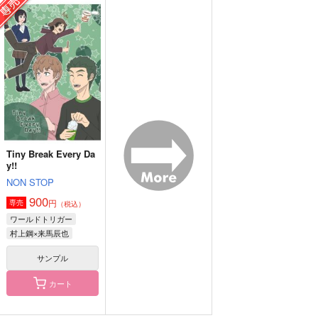
たとえ運命でなくとも
僕から君へと至る物語
潮風と湯けむりのあい
だ
ROUND ABOUT
ROUND ABOUT
ROUND ABOUT
787
550
円
円
（税込）
（税込）
550
円
（税込）
シャア×シャリア
ホークス×常闇踏陰
斎藤一×山南敬助
サンプル
サンプル
サンプル
作品詳細
作品詳細
作品詳細
Tiny Break Every Da
y!!
NON STOP
900
円
専売
（税込）
ワールドトリガー
村上鋼×来馬辰也
サンプル
カート