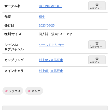
サークル名
ROUND ABOUT
入荷アラート
作家
桐生
発行日
2023/06/25
種別/サイズ
同人誌 - 漫画/ Ａ５ 20p
ジャンル/
ワールドトリガー
入荷アラート
サブジャンル
カップリング
村上鋼×来馬辰也
入荷アラート
メインキャラ
村上鋼
来馬辰也
#
#
ラブコメ
ギャグ