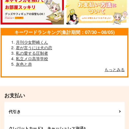
月号>
1,100
1,572
450
円
円
円
（税込）
（税込）
（税込）
ネロ
アマテ・ユズリハ
サンプル
サンプル
サンプル
キーワードランキング(集計期間：07/30～08/05)
作品詳細
作品詳細
作品詳細
月刊少女野崎くん
君が言うには犬の恋
【有償特典】同人誌
【有償特典】同人誌
【有償特典】同人誌
私の愛する圧制者
（退勤後、卯坂さんを
（ただの友達じゃなく
（忠犬部下とツンデレ
私立メロ高等学校
脱がしたら～ツンデレ
なる瞬間 7 & 茜色に
少尉）
モバイルメディアリサ
KADOKAWA
KADOKAWA
先輩のえっちなヒミ
染まる瞬間）
灰色と赤
ーチ
ツ 2）
660
600
もっとみる
円
円
（税込）
（税込）
680
円
（税込）
サンプル
サンプル
サンプル
お支払い
作品詳細
作品詳細
作品詳細
初めて同人誌を作るお
刀剣乱舞の同人誌100
代引き
友達と私
冊目を祝う本
かぼすとすだち
L-wing
クレジットカード
キャッシュレス決済