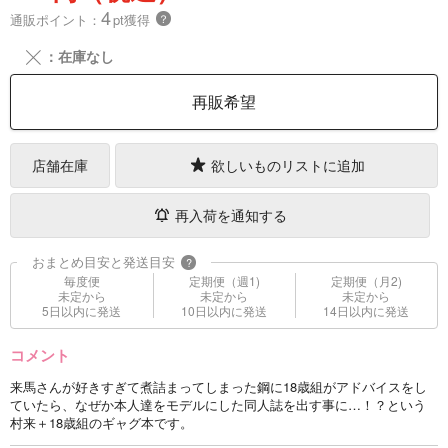
4
通販ポイント：
pt獲得
？
╳
：在庫なし
再販希望
店舗在庫
欲しいものリストに追加
再入荷を通知する
おまとめ目安と発送目安
?
毎度便
定期便（週1)
定期便（月2)
未定から
未定から
未定から
5日以内に発送
10日以内に発送
14日以内に発送
コメント
来馬さんが好きすぎて煮詰まってしまった鋼に18歳組がアドバイスをし
ていたら、なぜか本人達をモデルにした同人誌を出す事に…！？という
村来＋18歳組のギャグ本です。