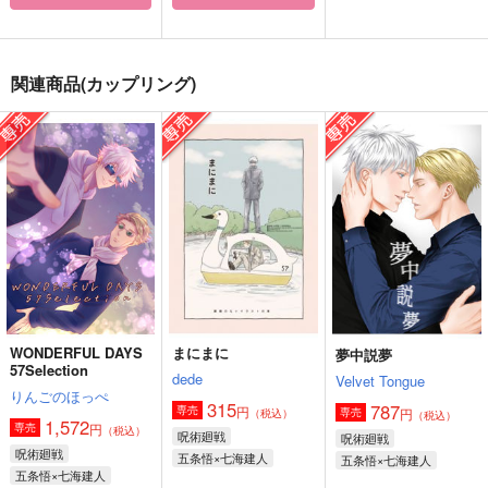
閑話
夢中説夢
ウチの後輩が厄介な呪
いにかかりまして
けものみち
Velvet Tongue
関連商品(カップリング)
ａ＊ｋ＊ｍ
944
787
円
円
（税込）
（税込）
1,100
円
（税込）
五条悟×七海建人
五条悟×七海建人
五条悟×七海建人
サンプル
サンプル
サンプル
作品詳細
作品詳細
作品詳細
WONDERFUL DAYS
まにまに
夢中説夢
57Selection
dede
Velvet Tongue
りんごのほっぺ
315
787
円
専売
円
専売
（税込）
（税込）
1,572
円
専売
（税込）
呪術廻戦
呪術廻戦
呪術廻戦
五条悟×七海建人
五条悟×七海建人
五条悟×七海建人