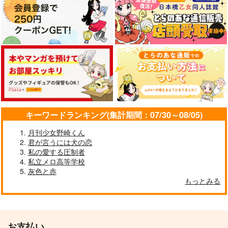
2,090
円
（税込）
330
サンプル
円
（税込）
七海建人
七海建人×灰原雄
カート
サンプル
サンプル
作品詳細
作品詳細
キーワードランキング(集計期間：07/30～08/05)
月刊少女野崎くん
君が言うには犬の恋
私の愛する圧制者
私立メロ高等学校
灰色と赤
もっとみる
お支払い