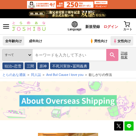
新規登録
ログイン
Language
カート
全年齢向け
成年向け
男性向け
女性向け
詳細
検索
狛治×恋雪
三間
原神
不死川実弥×冨岡義勇
とらのあな通販
同人誌
And But Cause I love you
欲しがりの作法