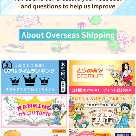
＋+Halcyon+＋
マイナースケール
epi
サンプル
サンプル
サンプル
629
1,572
787
円
円
円
（税込）
（税込）
（税込）
七海建人
七海建人×五条悟
灰原雄×七海建人
カート
カート
カート
サンプル
サンプル
サンプル
作品詳細
作品詳細
作品詳細
Love letter
Velvet Tongue
472
円
専売
（税込）
7：3Log++
ワルツ・ソワール ソ
呪術廻戦
ワール・ワルツ
nekomanma
五条悟×七海建人
午睡屋