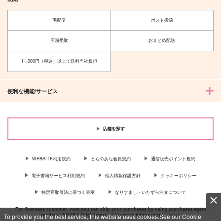
宅配便
ポスト投函
店頭受取
おまとめ配送
11,000円（税込）以上で送料当社負担
便利な機能/サービス
店舗を探す
WEBSITE利用規約
とらのあな会員規約
通信販売ポイント規約
電子書籍サービス利用規約
個人情報保護方針
クッキーポリシー
特定商取引法に基づく表示
なりすまし・いたずら注文について
For Overseas customer, now you can ship your purchases by using purchases agent
services “AOCS”! Click {more…} for more information …
more
To provide you the best service, this website uses cookies.See our Cookie