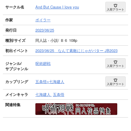
サークル名
And But Cause I love you
入荷アラート
作家
ボイラー
発行日
2023/06/25
種別/サイズ
同人誌 - 小説/ Ｂ６ 108p
初出イベント
2023/06/25 なんて素敵にじゃがバター JB2023
ジャンル/
呪術廻戦
入荷アラート
サブジャンル
カップリング
五条悟×七海建人
入荷アラート
メインキャラ
七海建人
五条悟
関連特集