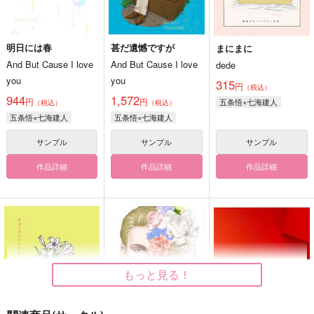
明日には春
甚だ遺憾ですが
まにまに
And But Cause I love
And But Cause I love
dede
you
you
315
円
（税込）
944
1,572
円
円
五条悟×七海建人
（税込）
（税込）
五条悟×七海建人
五条悟×七海建人
サンプル
サンプル
サンプル
作品詳細
作品詳細
作品詳細
もっと見る！