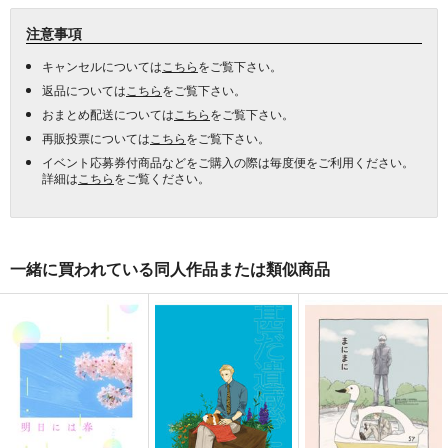
注意事項
キャンセルについては
こちら
をご覧下さい。
返品については
こちら
をご覧下さい。
おまとめ配送については
こちら
をご覧下さい。
再販投票については
こちら
をご覧下さい。
イベント応募券付商品などをご購入の際は毎度便をご利用ください。
詳細は
こちら
をご覧ください。
一緒に買われている同人作品または類似商品