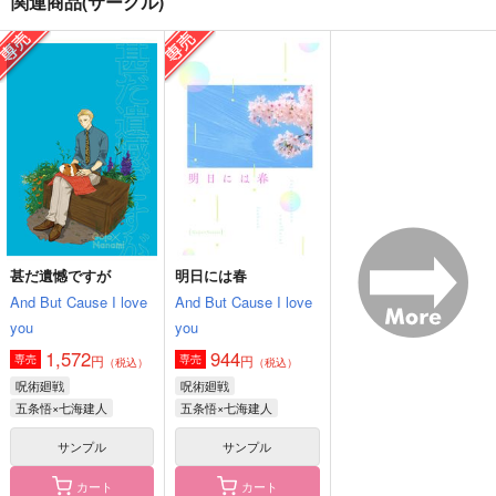
関連商品(サークル)
まほろばにひとさじ
FLOWER
レンアイロールプレイ
ング２
樅の木
OLFUSEN
OLFUSEN
629
1,257
円
円
（税込）
（税込）
787
円
（税込）
七海建人×五条悟
五条悟×七海建人
五条悟×七海建人
サンプル
サンプル
サンプル
作品詳細
作品詳細
作品詳細
甚だ遺憾ですが
明日には春
And But Cause I love
And But Cause I love
you
you
1,572
944
円
円
専売
専売
（税込）
（税込）
呪術廻戦
呪術廻戦
五条悟×七海建人
五条悟×七海建人
サンプル
サンプル
カート
カート