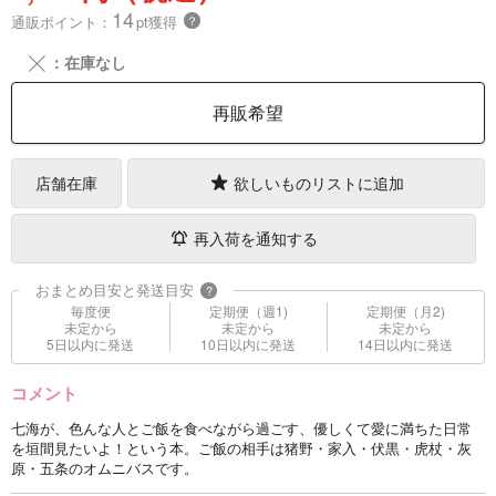
14
通販ポイント：
pt獲得
？
╳
：在庫なし
再販希望
店舗在庫
欲しいものリストに追加
再入荷を通知する
おまとめ目安と発送目安
?
毎度便
定期便（週1)
定期便（月2)
未定から
未定から
未定から
5日以内に発送
10日以内に発送
14日以内に発送
コメント
七海が、色んな人とご飯を食べながら過ごす、優しくて愛に満ちた日常
を垣間見たいよ！という本。ご飯の相手は猪野・家入・伏黒・虎杖・灰
原・五条のオムニバスです。