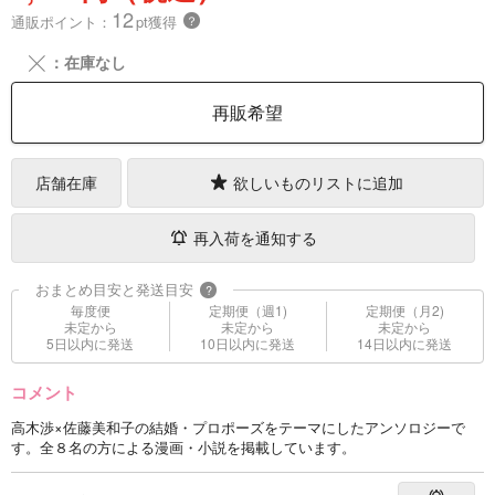
12
通販ポイント：
pt獲得
？
╳
：在庫なし
再販希望
店舗在庫
欲しいものリストに追加
再入荷を通知する
おまとめ目安と発送目安
?
毎度便
定期便（週1)
定期便（月2)
未定から
未定から
未定から
5日以内に発送
10日以内に発送
14日以内に発送
コメント
高木渉×佐藤美和子の結婚・プロポーズをテーマにしたアンソロジーで
す。全８名の方による漫画・小説を掲載しています。