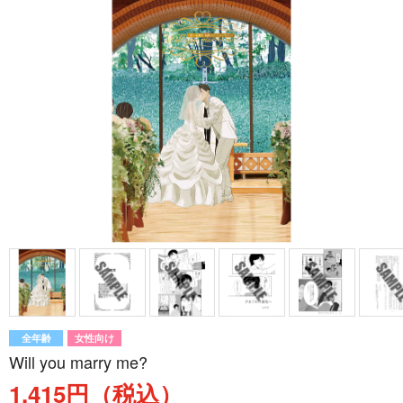
全年齢
女性向け
Will you marry me?
1,415円（税込）