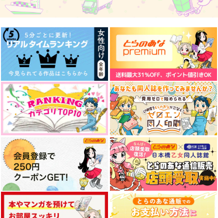
660
円
（税込）
660
660
円
円
（税込）
楠桂作品オールキャラ
（税込）
一文字中心のオールキャ
オールキャラとうらぶホ
ラ
ラー
サンプル
サンプル
サンプル
作品詳細
作品詳細
作品詳細
ゲゲゲ夜咄
ほん怖本丸 幽世奇譚
ネコミミ行秋の行蛍本
を出したいコピー本
K2OFFICE
K2OFFICE
もりもりきのこ園
707
660
円
円
（税込）
（税込）