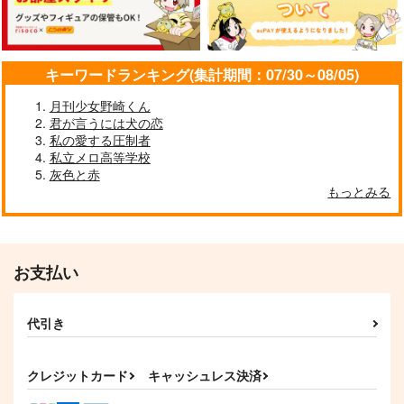
157
円
水木
後家兼光
（税込）
行秋×蛍
サンプル
サンプル
サンプル
キーワードランキング(集計期間：07/30～08/05)
作品詳細
作品詳細
作品詳細
月刊少女野崎くん
君が言うには犬の恋
私の愛する圧制者
私立メロ高等学校
灰色と赤
もっとみる
お支払い
代引き
ほん怖本丸 怨結び
Canopus
K2OFFICE
くすのき
クレジットカード
キャッシュレス決済
660
472
円
円
（税込）
（税込）
オールキャラとうらぶホ
桜木清右衛門×七松小平太