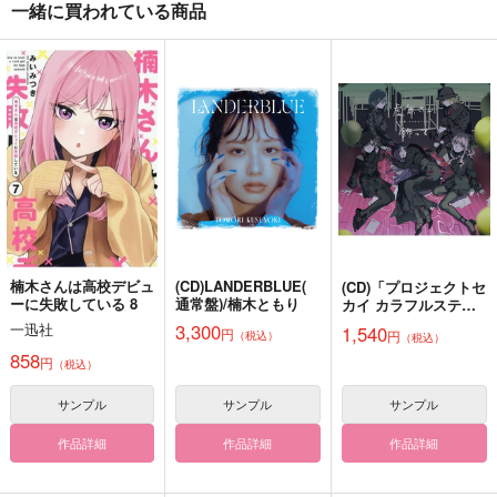
Miz
一緒に買われている商品
Miz
Miz
472
629
円
円
（税込）
（税込）
157
円
（税込）
ミスラ×真木晶♂
フィガロ×真木晶♂
ミスラ×真木晶♂
サンプル
サンプル
サンプル
作品詳細
作品詳細
作品詳細
楠木さんは高校デビュ
(CD)LANDERBLUE(
(CD)「プロジェクトセ
ーに失敗している 8
通常盤)/楠木ともり
カイ カラフルステー
ジ！ feat. 初音ミク」
3,300
一迅社
1,540
円
円
（税込）
（税込）
虚無さん/飾って/25
時、ナイトコードで。
858
円
（税込）
サンプル
サンプル
サンプル
作品詳細
作品詳細
作品詳細
MARRY ME！
Marry me！
Marry Me （マリー・
ミー）【改版】
大海を知らず
死なば諸共