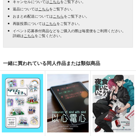
キャンセルについては
こちら
をご覧下さい。
返品については
こちら
をご覧下さい。
おまとめ配送については
こちら
をご覧下さい。
再販投票については
こちら
をご覧下さい。
イベント応募券付商品などをご購入の際は毎度便をご利用ください。
詳細は
こちら
をご覧ください。
一緒に買われている同人作品または類似商品