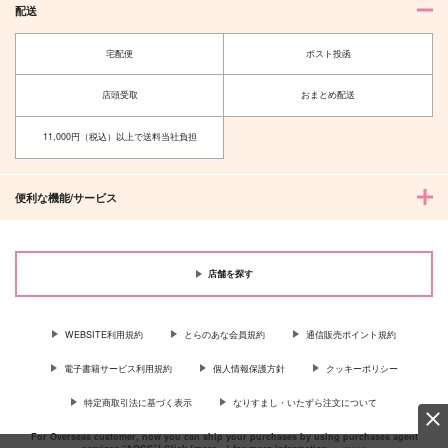
配送
宅配便
ポスト投函
店頭受取
おまとめ配送
11,000円（税込）以上で送料当社負担
便利な機能/サービス
店舗を探す
WEBSITE利用規約
とらのあな会員規約
通信販売ポイント規約
電子書籍サービス利用規約
個人情報保護方針
クッキーポリシー
特定商取引法に基づく表示
なりすまし・いたずら注文について
For Overseas customer, now you can ship your purchases by using purchases agent