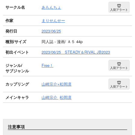
サークル名
あもんちょ
入荷アラート
作家
まりせんせー
発行日
2023/06/25
種別/サイズ
同人誌 - 漫画/ Ａ５ 44p
初出イベント
2023/06/25 STEADY＆RIVAL JB2023
ジャンル/
Free！
入荷アラート
サブジャンル
カップリング
山崎宗介×松岡凛
入荷アラート
メインキャラ
山崎宗介
松岡凛
注意事項