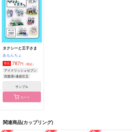
GEOLOGIC
GEOLOGIC
みつ
692
692
787
円
円
円
（税込）
（税込）
（税込）
山崎宗介×松岡凛
山崎宗介×松岡凛
七瀬遙×松岡凛
サンプル
サンプル
サンプル
作品詳細
作品詳細
作品詳細
タクシーと王子さま
あもんちょ
787
円
専売
（税込）
アイドリッシュセブン
四葉環×逢坂壮五
サンプル
カート
こねたあつめ2025
松岡コーチがいる１日
青い底まで（人魚のち
関連商品(カップリング)
ょぎくに続きの話）
むぎや
むぎや
あまみどり