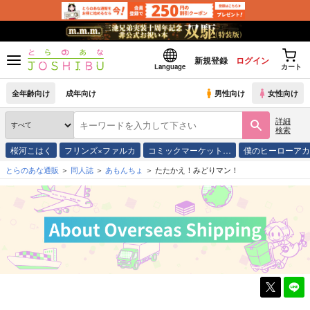
新規登録
ログイン
Language
カート
全年齢向け
成年向け
男性向け
女性向け
詳細
検索
桜河こはく
フリンズ×ファルカ
コミックマーケット…
僕のヒーローア
とらのあな通販
同人誌
あもんちょ
たたかえ！みどりマン！