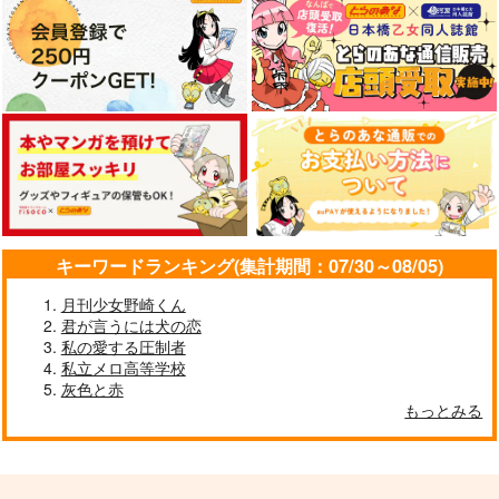
作品詳細
作品詳細
キーワードランキング(集計期間：07/30～08/05)
月刊少女野崎くん
君が言うには犬の恋
私の愛する圧制者
私立メロ高等学校
灰色と赤
もっとみる