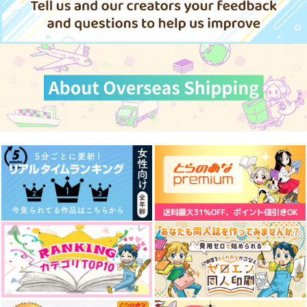
サンプル
サンプル
サンプル
サンプル
サンプル
作品詳細
作品詳細
作品詳細
作品詳細
作品詳細
せんせーは天然素材
せんせー/ゆーじ 死
なないでよ
Large Marge
テラテラ寺
787
円
（税込）
1,100
円
（税込）
アシスタント×漫画家
五条悟×虎杖悠仁
サンプル
サンプル