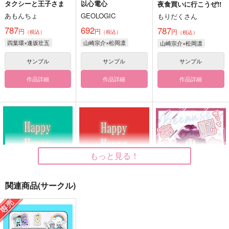
タクシーと王子さま
以心電心
夜食買いに行こうぜ!!
あもんちょ
GEOLOGIC
もりだくさん
787
692
787
円
円
円
（税込）
（税込）
（税込）
四葉環×逢坂壮五
山崎宗介×松岡凛
山崎宗介×松岡凛
サンプル
サンプル
サンプル
作品詳細
作品詳細
作品詳細
もっと見る！
関連商品(サークル)
Happy Happy Memor
Happy Happy Memor
だって記憶にありませ
ial Day!!1
ial Day!! 2
ん！