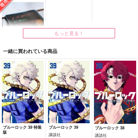
944
円
（税込）
アーノルド・ノイマン
アーノルド・ノイマン
アーノルド・ノイマン
サンプル
サンプル
サンプル
作品詳細
作品詳細
作品詳細
もっと見る！
一緒に買われている商品
以心電心
GEOLOGIC
692
円
専売
（税込）
Free！
山崎宗介×松岡凛
サンプル
刀さに本ルート２
極・刀さに本１
極・刀さに本５
カート
幸漫
幸漫
幸漫
2,969
1,870
ブルーロック 39 特装
ブルーロック 39
1,870
ブルーロック 38
円
円
円
（税込）
（税込）
（税込）
版
三日月宗近
講談社
三日月宗近
講談社
三日月宗近×女審神者