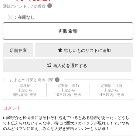
7
通販ポイント：
pt獲得
？
╳
：在庫なし
再販希望
店舗在庫
欲しいものリストに追加
再入荷を通知する
おまとめ目安と発送目安
?
毎度便
定期便（週1)
定期便（月2)
未定から
未定から
未定から
5日以内に発送
10日以内に発送
14日以内に発送
コメント
山崎宗介と松岡凛にはそれぞれ抱えているとある秘密があった…どうし
ても伝えられないそんな中、街には巨大メカイクラが現れて！？いつも
のみどりマンに加え、みんな大好き鮫柄メンバーも大活躍！