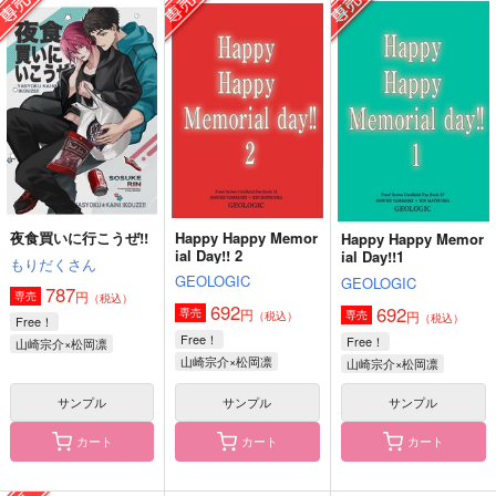
715
715
円
円
（税込）
（税込）
944
円
（税込）
松岡凛×七瀬遙
松岡凛×七瀬遙
山姥切長義×山姥切国広
サンプル
サンプル
サンプル
作品詳細
作品詳細
作品詳細
夜食買いに行こうぜ!!
Happy Happy Memor
Happy Happy Memor
ial Day!! 2
ial Day!!1
もりだくさん
GEOLOGIC
GEOLOGIC
787
円
専売
（税込）
692
692
円
専売
円
専売
（税込）
（税込）
Free！
Free！
Free！
山崎宗介×松岡凛
山崎宗介×松岡凛
山崎宗介×松岡凛
サンプル
サンプル
サンプル
サテライト・ナイト
トリプル・バイ・プレ
凍える棺にお別れを
カート
カート
カート
ーヤー
Green Ark
Green Ark
Green Ark
2,829
1,572
円
円
（税込）
（税込）