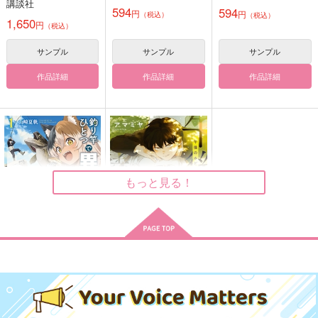
講談社
594
594
円
円
（税込）
（税込）
サンプル
サンプル
サンプル
1,650
円
（税込）
作品詳細
作品詳細
作品詳細
サンプル
サンプル
サンプル
作品詳細
作品詳細
作品詳細
もっと見る！
でるひと
天国なんかじゃない場
借りぐらしのジュニパ
所
ーベリー
chickenman
ポクポク宗
木琴ロッカー
釣り竿ひとつで異世界
午後のみどりで待ち合
472
円
（税込）
放浪 1
わせ
1,415
572
円
円
（税込）
斎宮宗
（税込）
新潮社企画プロ
新書館
ジン
糸師凛×蜂楽廻
770
858
円
円
（税込）
（税込）