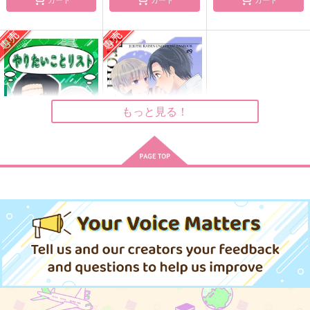
走れ！いきもの係
世界はそれを愛と呼ぶ
誓って
ワグカク
CANDY POP
kgmdsc
787
787
629
円
円
円
（税込）
（税込）
（税込）
乙骨憂太
五条悟×乙骨憂太
乙骨憂太×虎杖悠仁
サンプル
サンプル
サンプル
もっと見る！
作品詳細
作品詳細
作品詳細
やりたいことリスト
これからの僕ら
Cotton Candy
となりえき
787
629
円
円
専売
専売
（税込）
（税込）
呪術廻戦
呪術廻戦
乙骨憂太×狗巻棘
乙骨憂太×狗巻棘
サンプル
サンプル
カート
カート