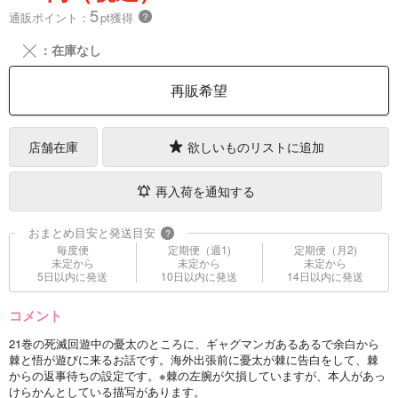
5
通販ポイント：
pt獲得
？
╳
：在庫なし
再販希望
店舗在庫
欲しいものリストに追加
再入荷を通知する
おまとめ目安と発送目安
?
毎度便
定期便（週1)
定期便（月2)
未定から
未定から
未定から
5日以内に発送
10日以内に発送
14日以内に発送
コメント
21巻の死滅回遊中の憂太のところに、ギャグマンガあるあるで余白から
棘と悟が遊びに来るお話です。海外出張前に憂太が棘に告白をして、棘
からの返事待ちの設定です。※棘の左腕が欠損していますが、本人があっ
けらかんとしている描写があります。