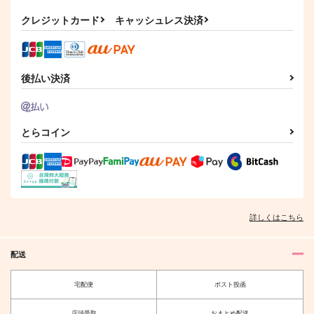
787
629
円
円
（税込）
（税込）
五条悟×乙骨憂太
クレジットカード
キャッシュレス決済
乙骨憂太×虎杖悠仁
夏油傑×乙骨憂太
サンプル
サンプル
サンプル
作品詳細
作品詳細
作品詳細
後払い決済
とらコイン
詳しくはこちら
配送
デート行こ!
転じた未来でまた君を
想ふ。 前編
ひよこどーなつ
宅配便
ポスト投函
碧狼と雨
787
円
（税込）
787
円
（税込）
店頭受取
おまとめ配送