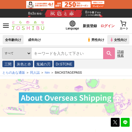
新規登録
ログイン
Language
カート
全年齢向け
成年向け
男性向け
女性向け
詳細
検索
三間
灰色と赤
鬼滅の刃
Dr.STONE
とらのあな通販
同人誌
him
BACKSTAGEPASS