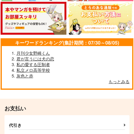
ひなたぼっこ
944
787
1,022
円
円
円
（税込）
（税込）
（税込）
乙骨憂太×禪院真希
五条悟×乙骨憂太
五条悟×乙骨憂太
サンプル
サンプル
サンプル
作品詳細
作品詳細
作品詳細
キーワードランキング(集計期間：07/30～08/05)
月刊少女野崎くん
君が言うには犬の恋
私の愛する圧制者
私立メロ高等学校
灰色と赤
もっとみる
お支払い
ご都合呪術にかかった
お願いだから来ないで
夜明け前の白昼夢
ら両想いだった話
ください!!
tacopa.
代引き
MERDE
日和見
787
円
（税込）