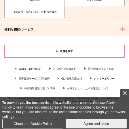
乙骨憂太×禪院真希
五条悟×乙骨憂太
11,000円（税込）以上で送料当社負担
サンプル
サンプル
作品詳細
作品詳細
便利な機能/サービス
店舗を探す
WEBSITE利用規約
とらのあな会員規約
通信販売ポイント規約
電子書籍サービス利用規約
個人情報保護方針
クッキーポリシー
特定商取引法に基づく表示
なりすまし・いたずら注文について
For Overseas customer, now you can ship your purchases by using purchases agent
services “AOCS”! Click {more…} for more information …
more
To provide you the best service, this website uses cookies.See our Cookie
Policy to learn more.You must agree to the use of cookies to browse the
website, but you can also refuse the use of some cookies through your browser
settings.
c TORANOANA Inc, All Rights Reserved.
Check our Cookie Policy
Agree and close