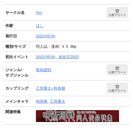
サークル名
him
入荷アラート
作家
ほし
発行日
2023/05/04
種別/サイズ
同人誌 - 漫画/ Ａ５ 36p
初出イベント
2023/05/04 超妖言2023
ジャンル/
呪術廻戦
入荷アラート
サブジャンル
カップリング
乙骨憂太×狗巻棘
入荷アラート
メインキャラ
狗巻棘
乙骨憂太
関連特集