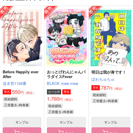
やりたいことリスト
おっとげわんにゃんパ
夢うつら
ラダイスFever
Cotton Candy
mccat
BLACK mew mew
787
688
円
円
（税込）
（税込）
1,760
円
（税込）
乙骨憂太×狗巻棘
五条悟×乙骨憂太
乙骨憂太×狗巻棘
サンプル
サンプル
サンプル
作品詳細
作品詳細
作品詳細
Before Happily ever
おっとげわんにゃんパ
明日は我が身です！
After
ラダイスFever
ぽわちゅちゅ
送水管1126番
BLACK mew mew
787
円
専売
（税込）
550
円
専売
セール中
専売
（税込）
呪術廻戦
1,760
呪術廻戦
円
（税込）
乙骨憂太×狗巻棘
乙骨憂太×狗巻棘
呪術廻戦
乙骨憂太×狗巻棘
サンプル
サンプル
サンプル
カート
カート
カート