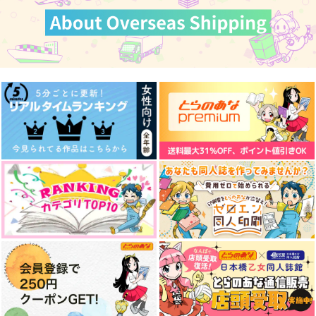
2年ズ両面アクリルス
never ending
Fragments
タンド
ひよこまんじゅう
イエローアイリス
さくら日和
787
787
円
円
（税込）
（税込）
770
円
（税込）
乙骨憂太×禪院真希
乙骨憂太×禪院真希
乙骨憂太
サンプル
サンプル
サンプル
作品詳細
作品詳細
作品詳細
これからを綴る
はなことば
ただ愛ゆえ 前編
ひよこまんじゅう
mccat