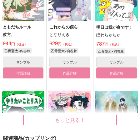
ともだちルール
これからの僕ら
明日は我が身です！
彼方。
となりえき
ぽわちゅちゅ
944
629
787
円
円
円
（税込）
（税込）
（税込）
乙骨憂太×狗巻棘
乙骨憂太×狗巻棘
乙骨憂太×狗巻棘
サンプル
サンプル
サンプル
作品詳細
作品詳細
作品詳細
もっと見る！
関連商品(カップリング)