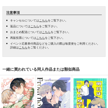
注意事項
キャンセルについては
こちら
をご覧下さい。
返品については
こちら
をご覧下さい。
おまとめ配送については
こちら
をご覧下さい。
再販投票については
こちら
をご覧下さい。
イベント応募券付商品などをご購入の際は毎度便をご利用ください。
詳細は
こちら
をご覧ください。
一緒に買われている同人作品または類似商品