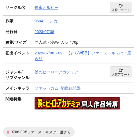
サークル名
蜂蜜とルビー
入荷アラート
作家
9604
ユンカ
発行日
2023/07/08
種別/サイズ
同人誌 - 漫画/ Ａ５ 170p
初出イベント
2023/07/08～09 【とらWEB】ファーストキスは一度
きり
ジャンル/
僕のヒーローアカデミア
入荷アラート
サブジャンル
メインキャラ
ファットガム
切島鋭児郎
関連特集
#
0708-09#ファーストキスは一度きり