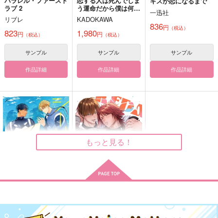
パラレル・ファースト
恋する人は死んでしま
キスが恋になるまで
ラブ 2
う運命だから僕は何度
一迅社
もやりなおす 輪廻魔
明けるまで。
鳥ホのほん2
By My Side
リブレ
KADOKAWA
術
836
円
ナポリタンの辞書
WEG
（税込）
KT4
823
1,980
円
円
（税込）
（税込）
1,100
290
787
円
円
円
（税込）
（税込）
（税込）
サンプル
サンプル
サンプル
キドウ
ホークス×エンデヴァー
ホークス×エンデヴァー
作品詳細
作品詳細
作品詳細
サンプル
サンプル
サンプル
作品詳細
作品詳細
作品詳細
日常のファ環3
スロースターター
切爆再録集「再生成」
ぬ
ホオジロコバン
つつじの蜜
もっと見る！
660
1,179
1,337
円
円
専売
専売
円
専売
（税込）
（税込）
（税込）
僕のヒーローアカデミア
僕のヒーローアカデミア
僕のヒーローアカデミア
ファットガム×天喰環
爆豪勝己×切島鋭児郎
切島鋭児郎×爆豪勝己
サンプル
サンプル
サンプル
シーサイド・コール
ケダモノオーバーカミ
ング
カート
カート
カート
一迅社