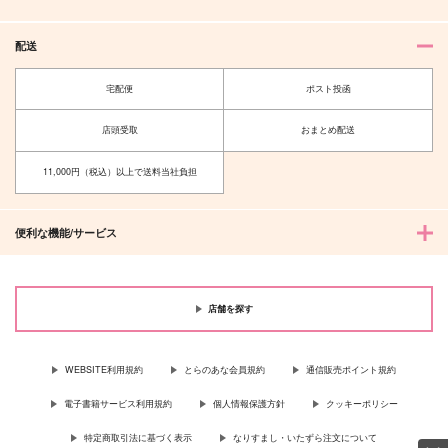
配送
宅配便
ポスト投函
店頭受取
おまとめ配送
11,000円（税込）以上で送料当社負担
便利な機能/サービス
店舗を探す
WEBSITE利用規約
とらのあな会員規約
通信販売ポイント規約
電子書籍サービス利用規約
個人情報保護方針
クッキーポリシー
特定商取引法に基づく表示
なりすまし・いたずら注文について