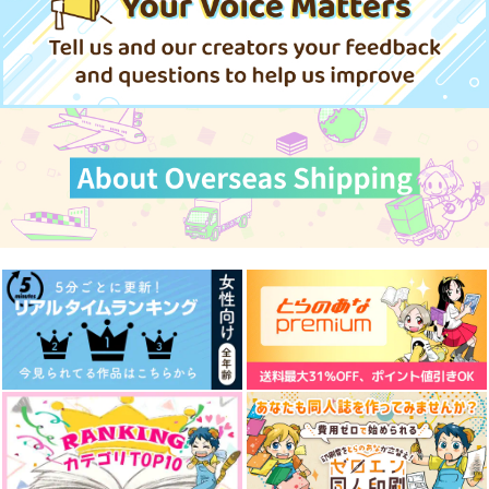
一迅社
ハッピートドイズバレ
選択的幸福論
全部あなたのせいっ！
847
円
ンタイン
（税込）
RIC
825
suama
円
（税込）
しゃけフレーク
472
787
円
円
（税込）
（税込）
944
サンプル
サンプル
円
（税込）
エンデヴァー×ホークス
エンデヴァー×ホークス
轟焦凍×緑谷出久
作品詳細
作品詳細
サンプル
サンプル
サンプル
作品詳細
作品詳細
作品詳細
ECHOES
ファットガム事務所の
おれとファットのなつ
なんてことない食べる
やすみ
dunno.
日々
星屑ペコー
レトロプリン
944
円
専売
（税込）
715
400
円
円
専売
（税込）
（税込）
僕のヒーローアカデミア
僕のヒーローアカデミア
僕のヒーローアカデミア
爆豪勝己×切島鋭児郎
ファットガム
天喰環
ファットガム×切島鋭児郎
切島鋭児郎
サンプル
サンプル
サンプル
カート
カート
カート
あたたかな午後
NOOB!
彼の帰結