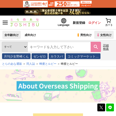
新規登録
ログイン
Language
カート
全年齢向け
成年向け
男性向け
女性向け
詳細
検索
月刊少女野崎くん
ゼンゼロ
カラスバ
コミックマーケット…
とらのあな通販
同人誌
蜂蜜とルビー
蜂蜜とルビー