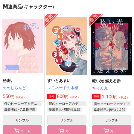
関連商品(キャラクター)
ねこ個性を調査したら
愛の一杯
バレンタインデー・キ
ねこにされた話
ス
どんちき
星屑ペコー
夜明けを君に
629
円
（税込）
715
860
円
円
（税込）
（税込）
ホークス×エンデヴァー
ファットガム
ジュリオ×アンナ
サンプル
サンプル
サンプル
作品詳細
作品詳細
作品詳細
秘密。
すいとあまい
眩い光 燃える赤
めめむらんど
レモネードの水槽
ちゅん丸
550
800
1,100
円
円
専売
円
専売
（税込）
（税込）
（税込）
僕のヒーローアカデミア
僕のヒーローアカデミア
僕のヒーローアカデミア
爆豪勝己×切島鋭児郎
爆豪勝己×切島鋭児郎
爆豪勝己×切島鋭児郎
サンプル
サンプル
サンプル
カート
カート
カート