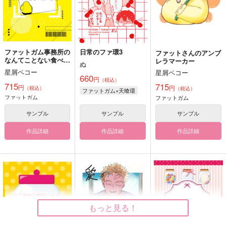
ファットガム事務所の
日常のファ環3
ファットさんのアンブ
なんてことない食べる
レラマーカー
ぬ
日々
星屑ペコー
星屑ペコー
660
円
（税込）
715
715
円
円
（税込）
（税込）
ファットガム×天喰環
ファットガム
ファットガム
サンプル
サンプル
サンプル
作品詳細
作品詳細
作品詳細
もっと見る！