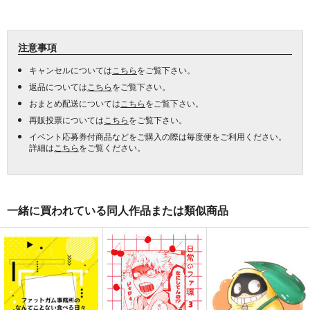
注意事項
キャンセルについては
こちら
をご覧下さい。
返品については
こちら
をご覧下さい。
おまとめ配送については
こちら
をご覧下さい。
再販投票については
こちら
をご覧下さい。
イベント応募券付商品などをご購入の際は毎度便をご利用ください。
詳細は
こちら
をご覧ください。
一緒に買われている同人作品または類似商品