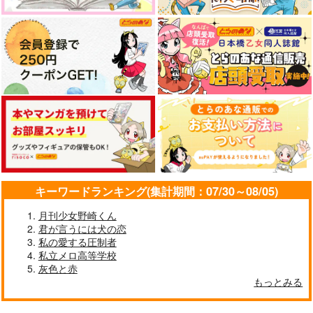
蒼い
sto2p
WEG
629
944
495
円
円
円
（税込）
（税込）
（税込）
ホークス×エンデヴァー
爆豪勝己×轟焦凍
ホークス×エンデヴァー
サンプル
サンプル
サンプル
作品詳細
作品詳細
作品詳細
キーワードランキング(集計期間：07/30～08/05)
月刊少女野崎くん
君が言うには犬の恋
私の愛する圧制者
私立メロ高等学校
灰色と赤
オサナナコイバナ
polarium
もっとみる
ルルナナ
Irises