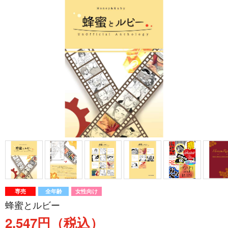
専売
全年齢
女性向け
蜂蜜とルビー
2,547円（税込）