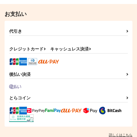
787
787
円
円
（税込）
（税込）
爆豪勝己×轟焦凍
緑谷出久×轟焦凍
お支払い
サンプル
サンプル
作品詳細
作品詳細
代引き
クレジットカード
キャッシュレス決済
後払い決済
とらコイン
詳しくはこちら