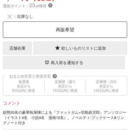
23
通販ポイント：
pt獲得
？
╳
：在庫なし
再販希望
店舗在庫
欲しいものリストに追加
再入荷を通知する
おまとめ目安と発送目安
?
毎度便
定期便（週1)
定期便（月2)
未定から
未定から
未定から
5日以内に発送
10日以内に発送
14日以内に発送
コメント
総勢20名の豪華執筆陣による『ファットガム×切島鋭児郎』アンソロジー
（イラスト4名 小説4名 漫画12名）。ノベルティ:ブックケース&リン
グノート付き