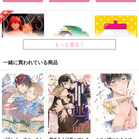
一家に一匹だいなまち
カーテンコール
ベクトルのゆくえ
ゃん！2
OOGGG1!!!
生肉屋
ころころ。
1,000
707
円
円
（税込）
（税込）
1,430
円
（税込）
ホークス×エンデヴァー
ホークス×エンデヴァー
もっと見る！
だいなま
サンプル
サンプル
サンプル
一緒に買われている商品
作品詳細
作品詳細
作品詳細
BODYS・汗と筋肉特
ファットさんのアンブ
ねこ個性を調査したら
化烈爆写真集
レラマーカー
ねこにされた話
泥酔ペコラ
星屑ペコー
星屑ペコー
1,650
715
715
円
円
専売
円
（税込）
（税込）
（税込）
僕のヒーローアカデミア
僕のヒーローアカデミア
僕のヒーローアカデミア
切島鋭児郎×爆豪勝己
ファットガム
ファットガム
サンプル
サンプル
サンプル
カート
カート
カート