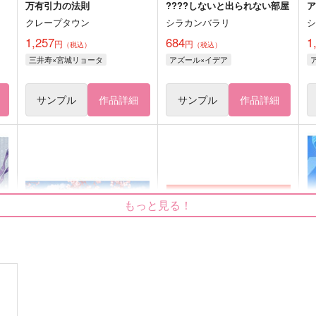
万有引力の法則
????しないと出られない部屋
クレープタウン
シラカンバラリ
1,257
684
1
円
円
（税込）
（税込）
三井寿×宮城リョータ
アズール×イデア
サンプル
作品詳細
サンプル
作品詳細
もっと見る！