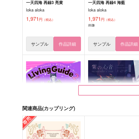
一天四海 再録3 亮黄
一天四海 再録4 海藍
loka aloka
loka aloka
1,971
1,971
円
円
（税込）
（税込）
尚隆
サンプル
作品詳細
サンプル
作品詳細
関連商品(カップリング)