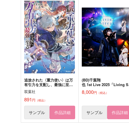
ななパン工房～七丁目三番地
ななパン工房～七丁目三番
のパン屋さん～（ノベルティ
のパン屋さん～(ノベルティ
付）
し)
ななパン工房
ななパン工房
7,857
6,287
円
円
（税込）
（税込）
七海建人×女夢主
七海建人×女夢主
サンプル
作品詳細
サンプル
作品詳細
追放された〈重力使い〉は万
(BD)千葉翔
有引力を支配し、最強に至
也 1st Live 2025「Living S
る 1
eak」
8,000
双葉社
円
（税込）
TOKYO INTERNATIONAL 
RUM-LIVE Blu-ray
891
円
（税込）
サンプル
作品詳細
サンプル
作品詳細