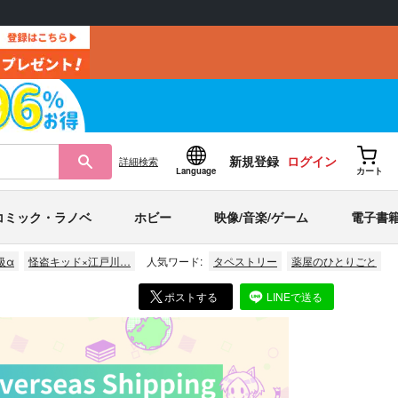
新規登録
ログイン
詳細
検索
Language
カート
コミック・ラノベ
ホビー
映像/音楽/ゲーム
電子書
級α
怪盗キッド×江戸川…
人気ワード:
タペストリー
薬屋のひとりごと
ポストする
LINEで送る