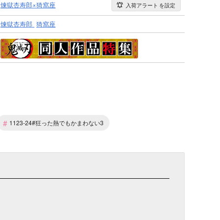
煉獄杏寿郎×猗窩座
入荷アラート
を設定
煉獄杏寿郎
猗窩座
#
1123-24#狂った熱でもかまわない3