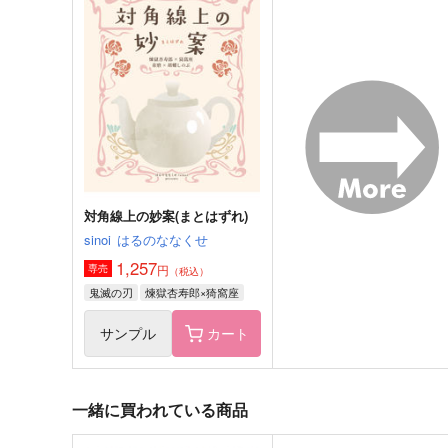
Living Guide 2
紫の心音
４月
IRODORIYA
660
715
円
円
（税込）
（税込）
ロナルド×ドラルク
黒死牟×女夢主
サンプル
作品詳細
サンプル
作品詳細
対角線上の妙案(まとはずれ)
sinoi
はるのななくせ
1,257
円
専売
（税込）
鬼滅の刃
煉獄杏寿郎×猗窩座
サンプル
カート
一緒に買われている商品