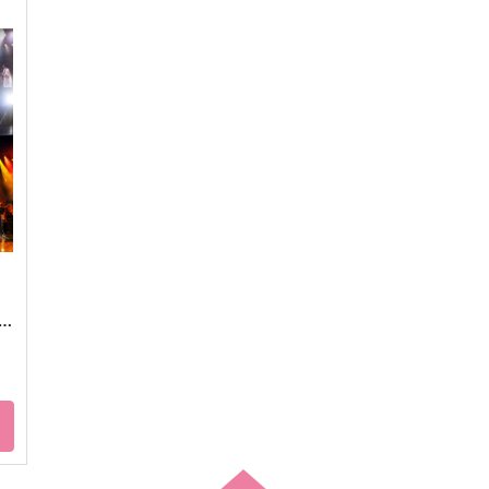
地
ななパン工房～七丁目三番地
人類最古と人類最後 I
な
のパン屋さん～夢本サイド
壱番地
行
ななパン工房
2,860
7
円
（税込）
4,715
円
（税込）
ギルガメッシュ〔キャスター〕×ぐだ子
七海建人×女夢主
サンプル
作品詳細
サンプル
作品詳細
tr
FO