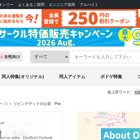
Bオンリー
よくあるご質問
エンジニア採用
アルバイト
女性向け
同人特集(オリジナル)
同人アイテム
ボドゲ特集
急上昇ワード:
特
ーズ)
リビングデッドの心音 Pre.