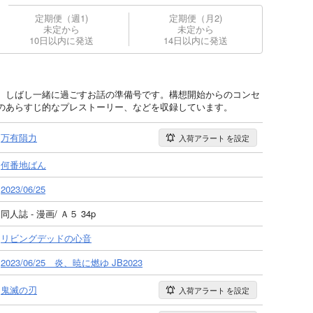
定期便（週1)
定期便（月2)
未定から
未定から
10日以内に発送
14日以内に発送
、しばし一緒に過ごすお話の準備号です。構想開始からのコンセ
のあらすじ的なプレストーリー、などを収録しています。
万有隕力
入荷アラート
を設定
何番地ばん
2023/06/25
同人誌 - 漫画/ Ａ５ 34p
リビングデッドの心音
2023/06/25 炎、暁に燃ゆ JB2023
鬼滅の刃
入荷アラート
を設定