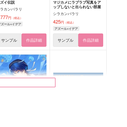
アズイ伝説
マジカメにラブラブ写真をア
ップしないと出られない部屋
シラカンバラリ
シラカンバラリ
,777
円
（税込）
425
円
（税込）
アズール×イデア
アズール×イデア
サンプル
作品詳細
サンプル
作品詳細