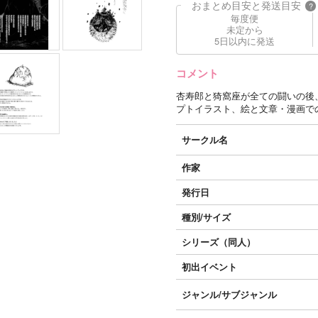
おまとめ目安と発送目安
?
毎度便
未定から
5日以内に発送
コメント
杏寿郎と猗窩座が全ての闘いの後
プトイラスト、絵と文章・漫画で
サークル名
作家
発行日
種別/サイズ
シリーズ（同人）
初出イベント
ジャンル/
サブジャンル