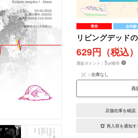
専売
全年齢
リビングデッドの心
629円（税込
5
通販ポイント：
pt獲得
？
╳
：在庫なし
再
店舗在庫
を確認
再入荷を通知す