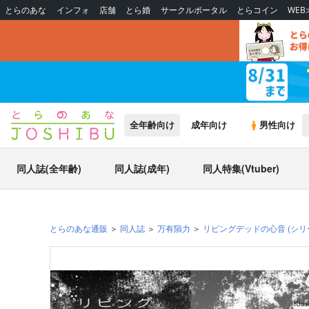
とらのあな
インフォ
店舗
とら婚
サークルポータル
とらコイン
WE
全年齢向け
成年向け
男性向け
同人誌(全年齢)
同人誌(成年)
同人特集(Vtuber)
とらのあな通販
同人誌
万有隕力
リビングデッドの心音
(シリ