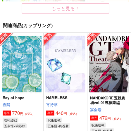
もっと見る！
関連商品(カップリング)
と或るじゅごんしのチ
ともだちルール
canvas（トレペ巻
ャイルドフッド
き）
彼方。
ラクエンノキズ
Sophia
944
円
（税込）
572
1,540
円
円
（税込）
（税込）
乙骨憂太×狗巻棘
狗巻棘
五条悟×狗巻棘
サンプル
サンプル
サンプル
作品詳細
作品詳細
作品詳細
Ray of hope
NAMELESS
NANDAKORE五棘劇
場vol.01裏稼業編
春隣
宵待草
宴会場
770
440
円
円
専売
専売
（税込）
（税込）
472
円
専売
（税込）
呪術廻戦
呪術廻戦
呪術廻戦
五条悟×狗巻棘
五条悟×狗巻棘
五条悟×狗巻棘