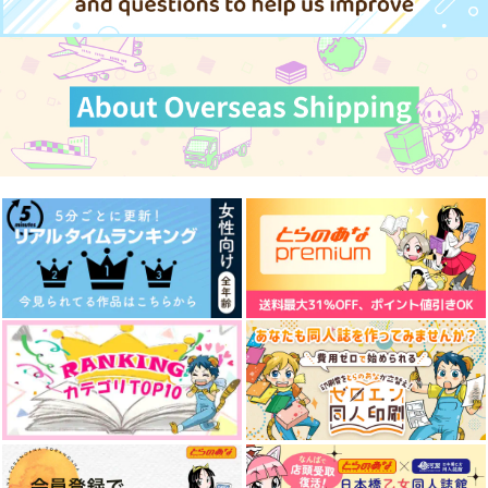
五条悟×狗巻棘
サンプル
サンプル
サンプル
カート
カート
カート
ゆるまとめ(オマケ付
異世界B&B
Gift【再版】
き)
uno!uno!
Astarisk
まいまい
1,415
275
円
円
（税込）
（税込）
944
円
（税込）
両面宿儺×伏黒恵
五条悟×伏黒恵
虎杖悠仁×脹相
サンプル
サンプル
サンプル
作品詳細
作品詳細
作品詳細