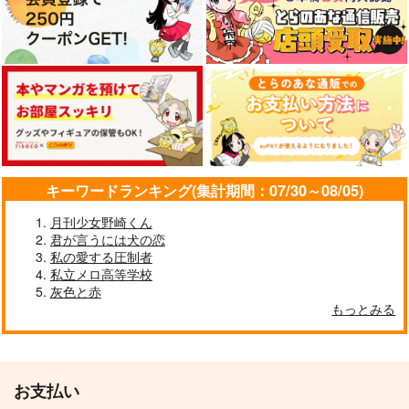
Let's go out!
Abracadabra
前略、葬送
きのこ部屋
チョコレートボンバ
煮浸し呪い揚げ
ー
472
110
円
円
（税込）
（税込）
1,100
フロイド×アズール
円
五条悟×夏油傑
（税込）
五条悟×虎杖悠仁
キーワードランキング(集計期間：07/30～08/05)
サンプル
サンプル
サンプル
月刊少女野崎くん
作品詳細
作品詳細
作品詳細
君が言うには犬の恋
私の愛する圧制者
私立メロ高等学校
灰色と赤
もっとみる
お支払い