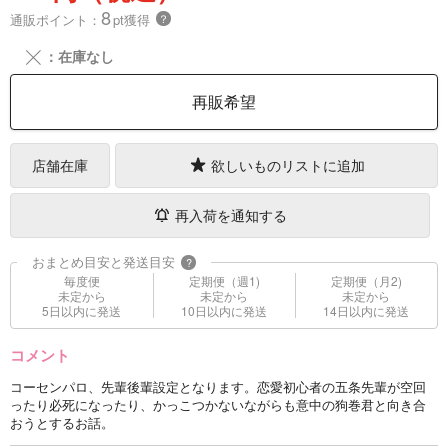
8
通販ポイント：
pt獲得
？
╳
：在庫なし
再販希望
店舗在庫
欲しいものリストに追加
再入荷を通知する
おまとめ目安と発送目安
?
毎度便
定期便（週1)
定期便（月2)
未定から
未定から
未定から
5日以内に発送
10日以内に発送
14日以内に発送
コメント
コーセンパロ、先輩後輩設定となります。恋愛初心者の五条先輩が空回
ったり必死になったり、かっこつかないながらも意中の狗巻君と向き合
おうとするお話。