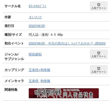
サークル名
ﾛﾘｨﾀｷﾙｽﾞﾐｨ
入荷アラート
作家
まいたけ
発行日
2023/06/25
種別/サイズ
同人誌 - 漫画/ Ａ５ 68p
初出イベント
2023/06/25 今日の気分はしゃけ？おかか？ JB2023
ジャンル/
呪術廻戦
入荷アラート
サブジャンル
カップリング
五条悟×狗巻棘
入荷アラート
メインキャラ
五条悟
狗巻棘
関連特集