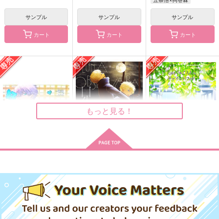
サンプル
サンプル
サンプル
カート
カート
カート
散らない桜
Ray of hope
canvas２(トレペ巻き)
油凪
春隣
Sophia
1,415
770
1,540
円
円
円
（税込）
（税込）
（税込）
狗巻棘
五条悟×狗巻棘
五条悟×狗巻棘
もっと見る！
サンプル
サンプル
サンプル
作品詳細
作品詳細
作品詳細
好き？
月は見ていた
と或るじゅごんしのチ
ャイルドフッド
745
Arpeggio
ラクエンノキズ
580
787
円
円
専売
専売
（税込）
（税込）
572
円
専売
（税込）
呪術廻戦
呪術廻戦
呪術廻戦
五条悟×狗巻棘
五条悟×狗巻棘