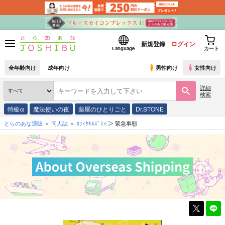
新規登録
ログイン
Language
カート
全年齢向け
成年向け
男性向け
女性向け
詳細
検索
特級α
魔法使いの夜
薬屋のひとりごと
Dr.STONE
とらのあな通販
同人誌
ﾛﾘｨﾀｷﾙｽﾞﾐｨ
緊急事態