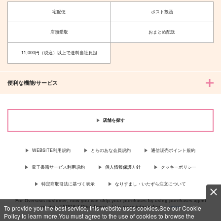
宅配便
ポスト投函
name.
五歌アクリルスタンド
木枯らしキャンプ
マブリート
店頭受取
おまとめ配送
1,100
986
円
円
（税込）
（税込）
五条悟×伏黒恵
五条悟×庵歌姫
11,000円（税込）以上で送料当社負担
サンプル
サンプル
便利な機能/サービス
作品詳細
作品詳細
店舗を探す
WEBSITE利用規約
とらのあな会員規約
通信販売ポイント規約
電子書籍サービス利用規約
個人情報保護方針
クッキーポリシー
特定商取引法に基づく表示
なりすまし・いたずら注文について
For Overseas customer, now you can ship your purchases by using purchases agent
services “AOCS”! Click {more…} for more information …
more
To provide you the best service, this website uses cookies.See our Cookie
Policy to learn more.You must agree to the use of cookies to browse the