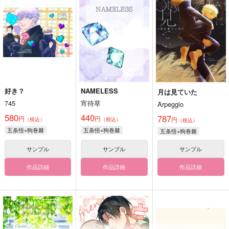
好き？
NAMELESS
月は見ていた
745
宵待草
Arpeggio
580
440
787
円
円
円
（税込）
（税込）
（税込）
五条悟×狗巻棘
五条悟×狗巻棘
五条悟×狗巻棘
サンプル
サンプル
サンプル
作品詳細
作品詳細
作品詳細