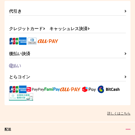
代引き
memories
双方に重い
ブレイキング・ダウン
ミズウオ。
LiLi
白白
クレジットカード
キャッシュレス決済
787
110
2,044
円
円
円
（税込）
（税込）
（税込）
五条悟
五条悟×虎杖悠仁
五条悟×夏油傑
後払い決済
サンプル
サンプル
サンプル
作品詳細
作品詳細
作品詳細
とらコイン
詳しくはこちら
配送