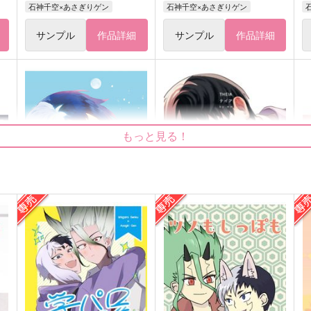
石神千空×あさぎりゲン
石神千空×あさぎりゲン
サンプル
作品詳細
サンプル
作品詳細
もっと見る！
恋より先に
テイア
千
はちみつカノジョ
まほろば
787
1,240
1
円
円
（税込）
（税込）