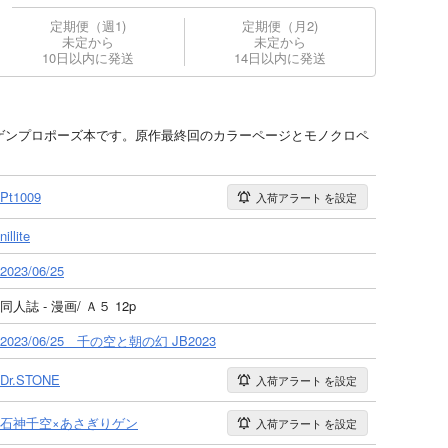
定期便（週1)
定期便（月2)
未定から
未定から
10日以内に発送
14日以内に発送
3発行の千ゲンプロポーズ本です。原作最終回のカラーページとモノクロペ
Pt1009
入荷アラート
を設定
nillite
2023/06/25
同人誌 - 漫画/ Ａ５ 12p
2023/06/25 千の空と朝の幻 JB2023
Dr.STONE
入荷アラート
を設定
石神千空×あさぎりゲン
入荷アラート
を設定