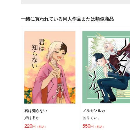
一緒に買われている同人作品または類似商品
君は知らない
ノルカソルカ
姫はるか
ありくい。
220
550
円
円
（税込）
（税込）