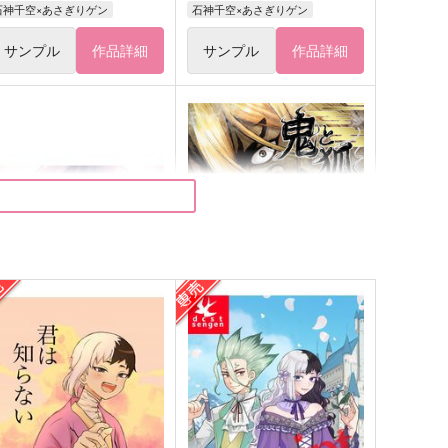
石神千空×あさぎりゲン
石神千空×あさぎりゲン
サンプル
作品詳細
サンプル
作品詳細
ゲ再録2024
鬼と狐
まほろば
glorious star
,572
1,572
円
円
（税込）
（税込）