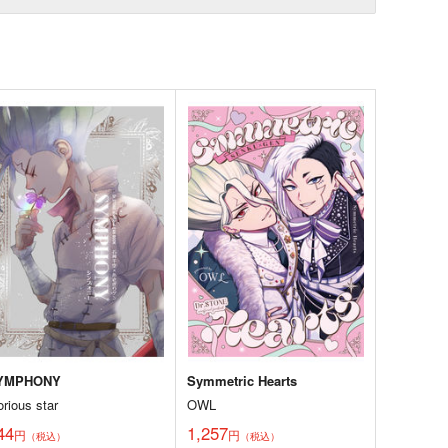
YMPHONY
Symmetric Hearts
orious star
OWL
44
1,257
円
円
（税込）
（税込）