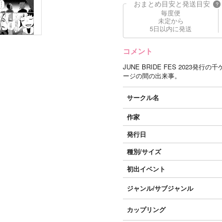
おまとめ目安と発送目安
?
毎度便
未定から
5日以内に発送
コメント
JUNE BRIDE FES 202
ージの間の出来事。
サークル名
作家
発行日
種別/サイズ
初出イベント
ジャンル/
サブジャンル
カップリング