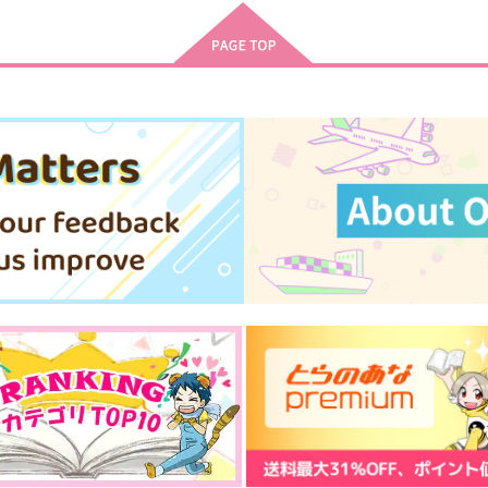
サンプル
作品詳細
サンプル
作品詳細
たぴゲバース
VOYAGE
S
ごきげんアライグマ
よっこいしょ
gl
629
165
円
円
専売
専売
（税込）
（税込）
Dr.STONE
Dr.STONE
D
石神千空×あさぎりゲン
石神千空×あさぎりゲン
ト
サンプル
カート
サンプル
カート