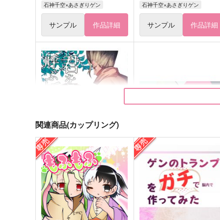
石神千空×あさぎりゲン
石神千空×あさぎりゲン
サンプル
作品詳細
サンプル
作品詳細
関連商品(カップリング)
君を呼ぶ祈り
指先はかく語りき
moto
Nuca
787
865
円
円
（税込）
（税込）