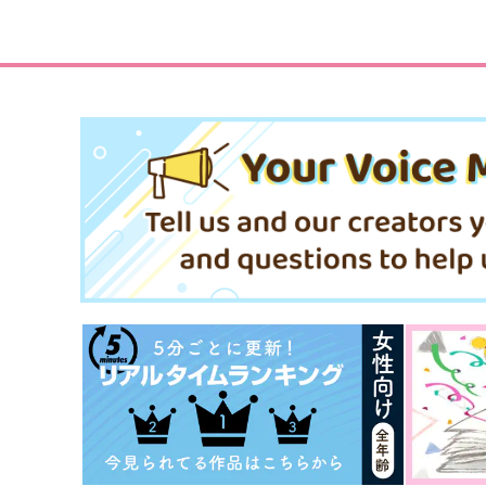
サンプル
作品詳細
サンプル
作品詳細
これを「恋」と仮定して
花蜜と体温
おちゃのこさいさい倶楽部
skysepia
472
1,257
円
円
専売
専売
（税込）
（税込）
Dr.STONE
Dr.STONE
石神千空×あさぎりゲン
石神千空×あさぎりゲン
サンプル
カート
サンプル
カー
あさぎりゲンという男
宙のあしあと
最果て領域
ひねもす
498
1,572
円
円
（税込）
（税込）
あさぎりゲン×石神千空
石神千空×あさぎりゲン