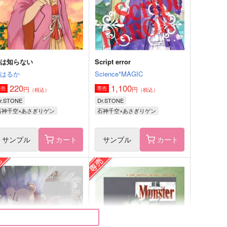
石神千空×あさぎりゲン
石神千空×あさぎりゲン
サンプル
作品詳細
サンプル
作品詳細
君は知らない
Script error
姫はるか
Science*MAGIC
220
1,100
円
円
専売
専売
（税込）
（税込）
r.STONE
Dr.STONE
石神千空×あさぎりゲン
石神千空×あさぎりゲン
サンプル
カート
サンプル
カート
学パロ短編集
どうか嫌いにならないで
よっこいしょ
ゆのみのぬるま湯
86
865
円
円
（税込）
（税込）
石神千空×あさぎりゲン
石神千空×あさぎりゲン