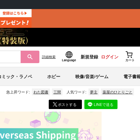
新規登録
ログイン
詳細
検索
Language
カート
コミック・ラノベ
ホビー
映像/音楽/ゲーム
電子書
急上昇ワード:
わた図書
三間
人気ワード:
夢主
薬屋のひとりごと
ポストする
LINEで送る