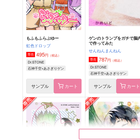
石神千空×あさぎりゲン
石神千空×あさぎりゲン
サンプル
作品詳細
サンプル
作品詳細
もふもふらぶゆー
ゲンのトランプをガチで脳
で作ってみた
虹色ドロップ
せんねんまんねん
495
円
専売
（税込）
787
円
専売
（税込）
Dr.STONE
Dr.STONE
石神千空×あさぎりゲン
石神千空×あさぎりゲン
サンプル
カート
サンプル
カー
FLASHLIGHT
帰還点
glorious star
ごきげんアライグマ
944
1,494
円
円
（税込）
（税込）
石神千空×あさぎりゲン
石神千空×あさぎりゲン