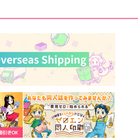
サンプル
作品詳細
サンプル
作品詳細
YMPHONY
Monster
orious star
ファンブル伝説
944
550
円
円
専売
専売
（税込）
（税込）
r.STONE
Dr.STONE
石神千空×あさぎりゲン
石神千空×あさぎりゲン
サンプル
カート
サンプル
カート