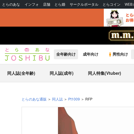
とらのあな
インフォ
店舗
とら婚
サークルポータル
とらコイン
WE
全年齢向け
成年向け
男性向け
同人誌(全年齢)
同人誌(成年)
同人特集(Vtuber)
とらのあな通販
同人誌
Pt1009
RFP