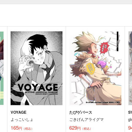
VOYAGE
たぴゲバース
S
よっこいしょ
ごきげんアライグマ
gl
165
629
9
円
円
（税込）
（税込）