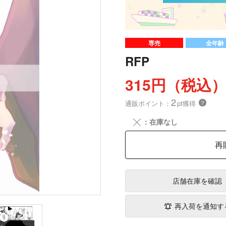
専売
全年齢
RFP
315円（税込
2
通販ポイント：
pt獲得
？
╳
：在庫なし
再
店舗在庫
を確認
再入荷を通知す