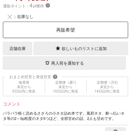
4
通販ポイント：
pt獲得
？
╳
：在庫なし
再販希望
店舗在庫
欲しいものリストに追加
再入荷を通知する
おまとめ目安と発送目安
?
毎度便
定期便（週1)
定期便（月2)
未定から
未定から
未定から
5日以内に発送
10日以内に発送
14日以内に発送
コメント
パラパラ軽く読めるささろの小ネタ詰め本です。風邪ネタ、酔っ払いネ
タ等の2～5p程度のネタ5つほど、全部甘めの話、2人も甘めです。