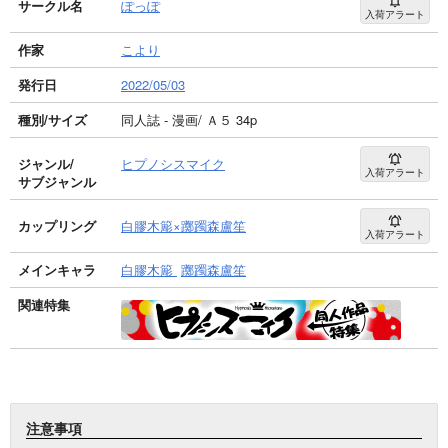
サークル名
ぽっぽ
入荷アラート
作家
こより
発行日
2022/05/03
種別/サイズ
同人誌 - 漫画/ Ａ５ 34p
ジャンル/
ヒプノシスマイク
入荷アラート
サブジャンル
カップリング
白膠木簓×躑躅森盧笙
入荷アラート
メインキャラ
白膠木簓
躑躅森盧笙
関連特集
注意事項