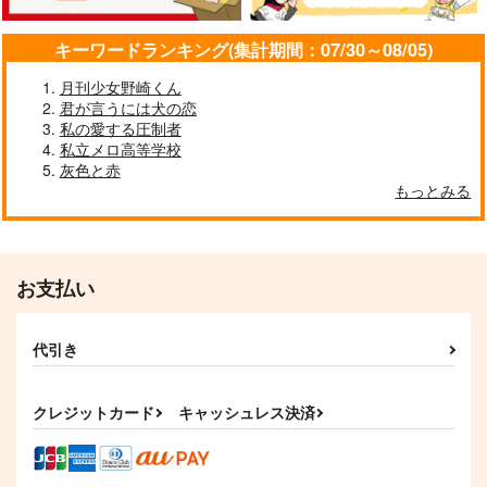
サンプル
サンプル
サンプル
キーワードランキング(集計期間：07/30～08/05)
作品詳細
作品詳細
作品詳細
月刊少女野崎くん
君が言うには犬の恋
私の愛する圧制者
私立メロ高等学校
灰色と赤
もっとみる
SASARADIO
moon arbor
990
円
専売
（税込）
ヒプノシスマイク
お支払い
白膠木簓×躑躅森盧笙
サンプル
代引き
新婚さんはじめました
遥かの残響 上
メリーゴーランド
カート
ｍｅｒｒｙ
トカゲ村
スペースマウンテン
クレジットカード
キャッシュレス決済
330
1,147
944
円
円
円
（税込）
（税込）
（税込）
白膠木簓×躑躅森盧笙
躑躅森盧笙×白膠木簓
白膠木簓×躑躅森盧笙
サンプル
サンプル
サンプル