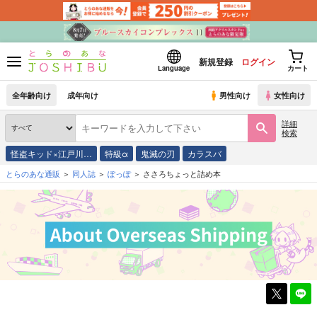
新規登録
ログイン
Language
カート
全年齢向け
成年向け
男性向け
女性向け
詳細
検索
怪盗キッド×江戸川…
特級α
鬼滅の刃
カラスバ
とらのあな通販
同人誌
ぽっぽ
ささろちょっと詰め本