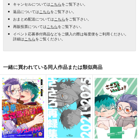
キャンセルについては
こちら
をご覧下さい。
返品については
こちら
をご覧下さい。
おまとめ配送については
こちら
をご覧下さい。
再販投票については
こちら
をご覧下さい。
イベント応募券付商品などをご購入の際は毎度便をご利用ください。
詳細は
こちら
をご覧ください。
一緒に買われている同人作品または類似商品