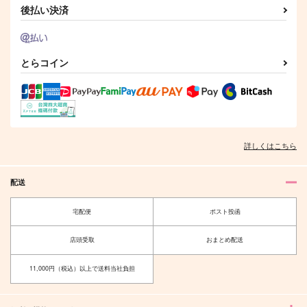
後払い決済
作品詳細
作品詳細
作品詳細
とらコイン
詳しくはこちら
配送
恋はつらい、恋わずら
青春シミュレーション
宅配便
ポスト投函
い
O*2
ミンチ
1,100
円
店頭受取
おまとめ配送
（税込）
787
円
（税込）
白膠木簓×躑躅森盧笙
白膠木簓×躑躅森盧笙
11,000円（税込）以上で送料当社負担
サンプル
サンプル