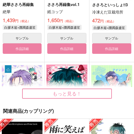
絶華ささろ再録集
ささろ再録集vol.1
ささろといっしょ!!3
絶華
紙コップ
冷凍えだ豆栽培所
1,439
1,650
472
円
円
円
（税込）
（税込）
（税込）
白膠木簓×躑躅森盧笙
白膠木簓×躑躅森盧笙
白膠木簓×躑躅森盧笙
サンプル
サンプル
サンプル
作品詳細
作品詳細
作品詳細
もっと見る！
関連商品(カップリング)
DEVILISH YOUTH
もんもんフラストレー
アイジョウ何パーセン
ション
ト