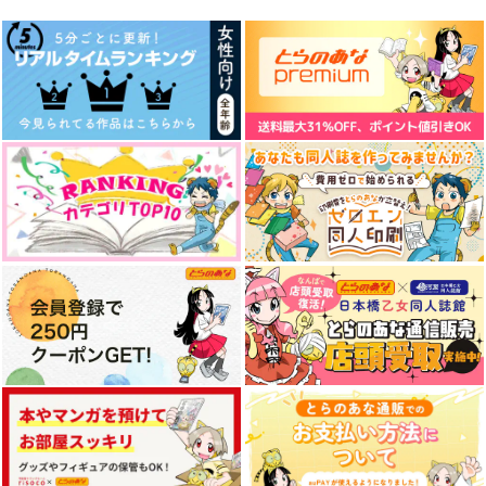
白膠木簓×躑躅森盧笙
白膠木簓×躑躅森盧笙
躑躅森盧笙×白膠木簓
サンプル
サンプル
サンプル
作品詳細
作品詳細
作品詳細
ずっと笑い合っていた
雨が止む、幕が上がる
デートは恋するゴース
い。
トのために
どーしょーもないわ
愛羅武勇
賞味期限1年以内
787
円
専売
（税込）
472
629
円
専売
円
専売
（税込）
（税込）
ヒプノシスマイク
ヒプノシスマイク
ヒプノシスマイク
白膠木簓×躑躅森盧笙
白膠木簓×躑躅森盧笙
白膠木簓×躑躅森盧笙
サンプル
サンプル
サンプル
キスマイク
雨に笑えば
アイカタアディクショ
カート
カート
カート
ン！
定時ダッシュ！
かにどーらく
爆裂いちご
787
550
円
円
（税込）
（税込）
944
円
（税込）
白膠木簓×躑躅森盧笙
白膠木簓×躑躅森盧笙
白膠木簓×躑躅森盧笙