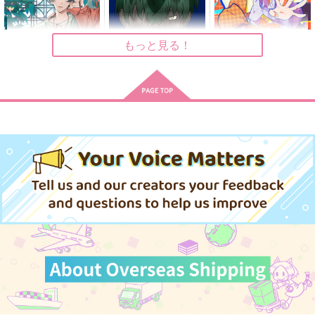
990
739
629
円
円
円
（税込）
（税込）
（税込）
白膠木簓×躑躅森盧笙
躑躅森盧笙×白膠木簓
躑躅森盧笙×白膠木簓
もっと見る！
サンプル
サンプル
サンプル
作品詳細
作品詳細
作品詳細
Log:02
Rogue
どつ本のごっつええ感
じなまとめ本～BL編
BREAD
ミンチ
～
こんちくしょう！
2,144
629
円
円
専売
専売
（税込）
（税込）
1,257
円
（税込）
ヒプノシスマイク
ヒプノシスマイク
ヒプノシスマイク
白膠木簓×躑躅森盧笙
白膠木簓×躑躅森盧笙
（白膠木簓＋躑躅森盧笙）×天谷奴零
サンプル
サンプル
サンプル
カート
カート
カート
Rogue
Log:02
遥かの残響 下
ミンチ
BREAD
トカゲ村
629
2,144
1,430
円
円
円
（税込）
（税込）
（税込）