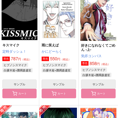
まだあいも見ず
haruurei
すなぎも
629
円
（税込）
1,179
330
円
円
（税込）
（税込）
躑躅森盧笙×白膠木簓
躑躅森盧笙×白膠木簓
白膠木簓×躑躅森盧笙
サンプル
サンプル
サンプル
作品詳細
作品詳細
作品詳細
キスマイク
雨に笑えば
好きになれなくてごめ
ん ‐上-
定時ダッシュ！
かにどーらく
気侭コンパス
787
550
円
円
専売
専売
（税込）
（税込）
858
円
専売
（税込）
ヒプノシスマイク
ヒプノシスマイク
ヒプノシスマイク
白膠木簓×躑躅森盧笙
白膠木簓×躑躅森盧笙
白膠木簓×躑躅森盧笙
サンプル
サンプル
サンプル
カート
カート
カート
SASARADIO
変変身
毎日がエブリデイ
moon arbor
トカゲ村
モニカ