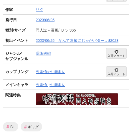
作家
ひぐ
発行日
2023/06/25
種別/サイズ
同人誌 - 漫画/ Ｂ５ 36p
初出イベント
2023/06/25 なんて素敵にじゃがバター JB2023
ジャンル/
呪術廻戦
入荷アラート
サブジャンル
カップリング
五条悟×七海建人
入荷アラート
メインキャラ
五条悟
七海建人
関連特集
#
#
BL
ギャグ