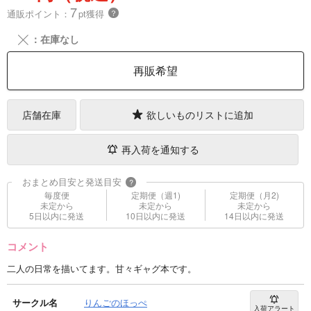
7
通販ポイント：
pt獲得
？
╳
：在庫なし
再販希望
店舗在庫
欲しいものリストに追加
再入荷を通知する
おまとめ目安と発送目安
?
毎度便
定期便（週1)
定期便（月2)
未定から
未定から
未定から
5日以内に発送
10日以内に発送
14日以内に発送
コメント
二人の日常を描いてます。甘々ギャグ本です。
サークル名
りんごのほっぺ
入荷アラート