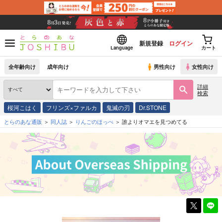
新規登録
ログイン
Language
カート
全年齢向け
成年向け
男性向け
女性向け
詳細
検索
桜河こはく
フリンズ×ファルカ
鬼滅の刃
Dr.STONE
とらのあな通販
同人誌
りんごのほっぺ
誰よりオマエを見つめてる