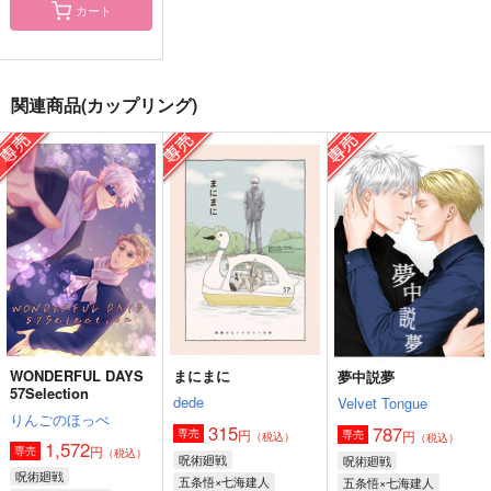
カート
甚だ遺憾ですが
闇のはざまで待ってい
仮面を外した夢を見る
て
関連商品(カップリング)
And But Cause I love
黒談屋
黒談屋
you
2,829
円
（税込）
1,729
円
1,572
（税込）
円
七海建人×五条悟
（税込）
七海建人×五条悟
五条悟×七海建人
サンプル
サンプル
サンプル
作品詳細
作品詳細
作品詳細
WONDERFUL DAYS
まにまに
夢中説夢
57Selection
dede
Velvet Tongue
りんごのほっぺ
315
787
円
専売
円
専売
（税込）
（税込）
1,572
円
専売
（税込）
呪術廻戦
呪術廻戦
呪術廻戦
五条悟×七海建人
五条悟×七海建人