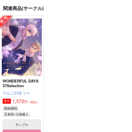
関連商品(サークル)
明日には春
pale blue
解けない問いを抱きし
めて
And But Cause I love
夜のすみっこ
黒談屋
you
880
円
（税込）
2,154
円
944
（税込）
円
七海建人×五条悟
（税込）
七海建人×五条悟
五条悟×七海建人
サンプル
サンプル
サンプル
作品詳細
作品詳細
作品詳細
WONDERFUL DAYS
57Selection
りんごのほっぺ
1,572
円
専売
（税込）
呪術廻戦
五条悟×七海建人
サンプル