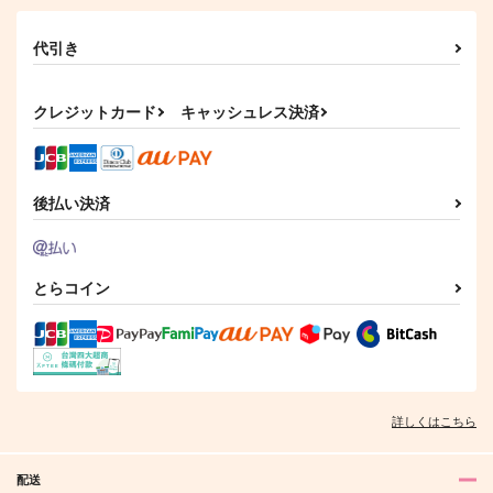
五条悟×七海建人
トラップ２
マイナースケール
Yuuuuto*pia
サンプル
1,572
代引き
円
（税込）
755
円
（税込）
七海建人
カート
七海建人
クレジットカード
キャッシュレス決済
サンプル
サンプル
作品詳細
作品詳細
後払い決済
とらコイン
詳しくはこちら
配送