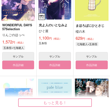
WONDERFUL DAYS
光よ人のいとなみよ
まほろばにひとさじ
57Selection
ひぐ屋
樅の木
りんごのほっぺ
1,100
629
円
円
（税込）
（税込）
1,572
円
（税込）
五条悟
七海建人×五条悟
五条悟×七海建人
サンプル
サンプル
サンプル
作品詳細
作品詳細
作品詳細
もっと見る！