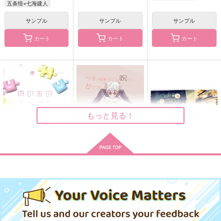
五条悟×七海建人
サンプル
サンプル
サンプル
ウチの後輩が厄介な呪
夢中説夢
まにまに
いにかかりまして
カート
カート
カート
Velvet Tongue
dede
ａ＊ｋ＊ｍ
787
315
円
円
（税込）
（税込）
1,100
円
（税込）
五条悟×七海建人
五条悟×七海建人
五条悟×七海建人
サンプル
サンプル
サンプル
作品詳細
作品詳細
作品詳細
もっと見る！
四の五の言ってもきっ
ウチの後輩が厄介な呪
パン屋さんの合言
と君らは
いにかかりまして
葉…？
十六番りんご園
ａ＊ｋ＊ｍ
catalpa
715
1,100
1,337
円
円
円
（税込）
（税込）
（税込）
呪術廻戦
呪術廻戦
呪術廻戦