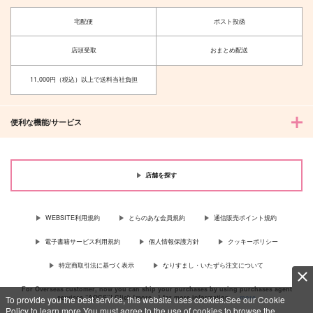
宅配便
ポスト投函
店頭受取
おまとめ配送
11,000円（税込）以上で送料当社負担
便利な機能/サービス
店舗を探す
WEBSITE利用規約
とらのあな会員規約
通信販売ポイント規約
電子書籍サービス利用規約
個人情報保護方針
クッキーポリシー
特定商取引法に基づく表示
なりすまし・いたずら注文について
For Overseas customer, now you can ship your purchases by using purchases agent
services “AOCS”! Click {more…} for more information …
more
To provide you the best service, this website uses cookies.See our Cookie
Policy to learn more.You must agree to the use of cookies to browse the