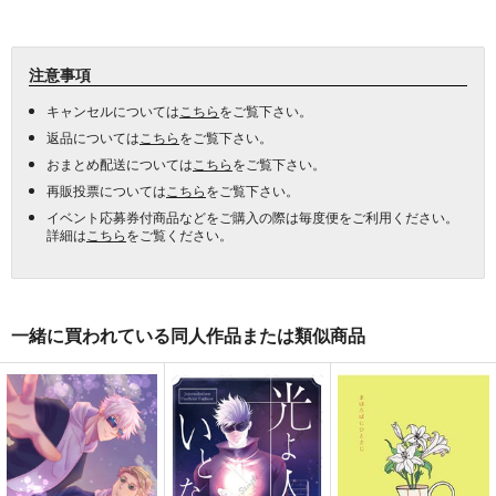
注意事項
キャンセルについては
こちら
をご覧下さい。
返品については
こちら
をご覧下さい。
おまとめ配送については
こちら
をご覧下さい。
再販投票については
こちら
をご覧下さい。
イベント応募券付商品などをご購入の際は毎度便をご利用ください。
詳細は
こちら
をご覧ください。
一緒に買われている同人作品または類似商品