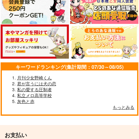
五条悟×七海建人
五条悟×七海建人
FLOWER
Love letter
今も、今でも。
OLFUSEN
Velvet Tongue
＋+Halcyon+＋
サンプル
サンプル
サンプル
1,257
472
629
円
円
円
（税込）
（税込）
（税込）
カート
カート
カート
五条悟×七海建人
五条悟×七海建人
七海建人×五条悟
サンプル
サンプル
サンプル
作品詳細
作品詳細
作品詳細
キーワードランキング(集計期間：07/30～08/05)
月刊少女野崎くん
君が言うには犬の恋
私の愛する圧制者
私立メロ高等学校
灰色と赤
もっとみる
Love letter
Velvet Tongue
472
円
専売
（税込）
お支払い
呪術廻戦
ふわふわクッションス
ナナミンのグルメ日記