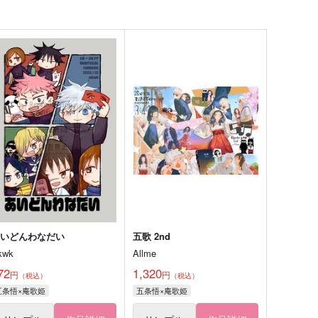
あいどんわなだい
五歌 2nd
kwk
Allme
72
1,320
円
円
（税込）
（税込）
五条悟×庵歌姫
五条悟×庵歌姫