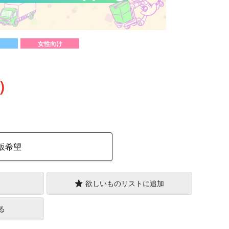
女性向け
込）
販希望
欲しいものリストに追加
る