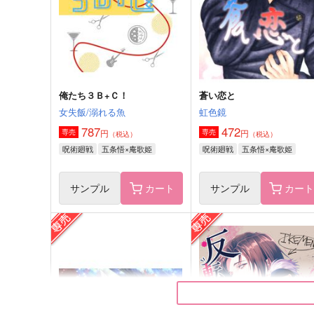
サンプル
作品詳細
サンプル
作品詳細
俺たち３Ｂ+Ｃ！
蒼い恋と
女失飯/溺れる魚
虹色鏡
787
472
円
円
専売
専売
（税込）
（税込）
呪術廻戦
五条悟×庵歌姫
呪術廻戦
五条悟×庵歌姫
サンプル
カート
サンプル
カー
その後のはなし
フィクション
プラチナアニタリプ
ZAKURO
787
2,970
円
円
（税込）
（税込）
五条悟×庵歌姫
五条悟×庵歌姫