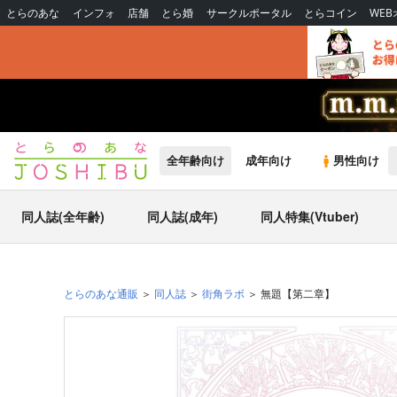
とらのあな
インフォ
店舗
とら婚
サークルポータル
とらコイン
WE
全年齢向け
成年向け
男性向け
同人誌(全年齢)
同人誌(成年)
同人特集(Vtuber)
とらのあな通販
同人誌
街角ラボ
無題【第二章】