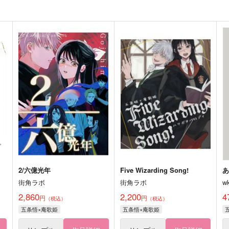
2/六億光年
Five Wizarding Song!
街角ラボ
街角ラボ
w
2,860
2,200
4
円
円
（税込）
（税込）
五条悟×庵歌姫
五条悟×庵歌姫