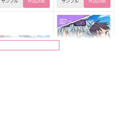
サンプル
作品詳細
サンプル
作品詳細
ピリオドを打て！
tropical phantasm
スリバデ
wkwk
,257
472
円
円
（税込）
（税込）
五条悟×庵歌姫
五条悟×庵歌姫