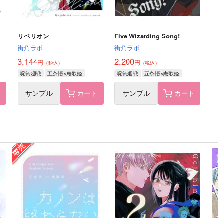
サンプル
作品詳細
サンプル
作品詳細
リベリオン
Five Wizarding Song!
街角ラボ
街角ラボ
3,144
2,200
円
円
（税込）
（税込）
呪術廻戦
五条悟×庵歌姫
呪術廻戦
五条悟×庵歌姫
ト
サンプル
カート
サンプル
カート
Happiness is here.
10歳差の恋
A
マブリート
マブリート
629
1,415
2
円
円
（税込）
（税込）
五条悟×庵歌姫
五条悟×庵歌姫