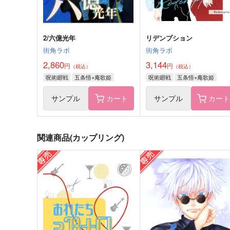
サンプル
作品詳細
サンプル
作品詳細
2/六億光年
リデンプション
街角ラボ
街角ラボ
2,860
3,144
円
円
（税込）
（税込）
呪術廻戦
五条悟×庵歌姫
呪術廻戦
五条悟×庵歌姫
サンプル
カート
サンプル
カー
関連商品(カップリング)
てぶくろをかいに
五歌アクリルスタンド
花れもん
マブリート
1,572
986
円
円
（税込）
（税込）
五条悟×庵歌姫
五条悟×庵歌姫