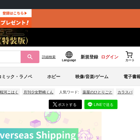
新規登録
ログイン
詳細
検索
Language
カート
コミック・ラノベ
ホビー
映像/音楽/ゲーム
電子書
桜河こはく
月刊少女野崎くん
人気ワード:
薬屋のひとりごと
カラスバ
ポストする
LINEで送る