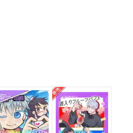
サンプル
作品詳細
サンプル
作品詳細
DDICTED TO YOU
依依（恋恋）
しろくま
BoxCat
,044
1,572
円
円
（税込）
（税込）
五条悟×庵歌姫
五条悟×庵歌姫