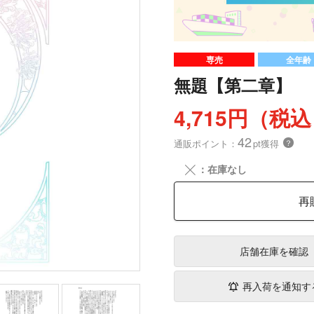
専売
全年齢
無題【第二章】
4,715円（税
42
通販ポイント：
pt獲得
？
╳
：在庫なし
再
店舗在庫
を確認
再入荷を通知す