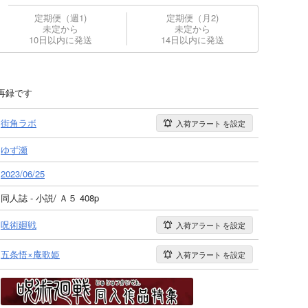
定期便（週1)
定期便（月2)
未定から
未定から
10日以内に発送
14日以内に発送
再録です
街角ラボ
入荷アラート
を設定
ゆず瀬
2023/06/25
同人誌 - 小説/ Ａ５ 408p
呪術廻戦
入荷アラート
を設定
五条悟×庵歌姫
入荷アラート
を設定