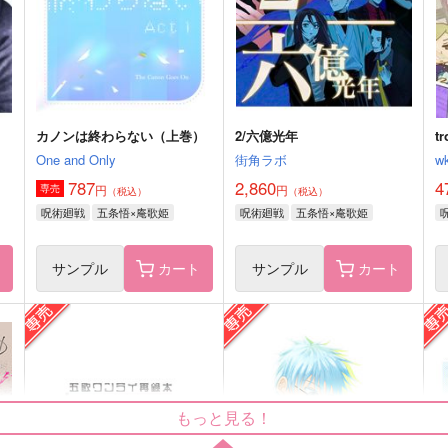
サンプル
作品詳細
サンプル
作品詳細
カノンは終わらない（上巻）
2/六億光年
t
One and Only
街角ラボ
w
787
2,860
4
円
円
専売
（税込）
（税込）
呪術廻戦
五条悟×庵歌姫
呪術廻戦
五条悟×庵歌姫
ト
サンプル
カート
サンプル
カート
もっと見る！