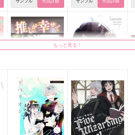
サンプル
作品詳細
サンプル
作品詳細
もっと見る！
推しが幸せで毎日が楽し
初恋
い！！
しろくま
サクラドロップ
1,494
1
円
（税込）
1,257
円
（税込）
五条悟×庵歌姫
五条悟×庵歌姫