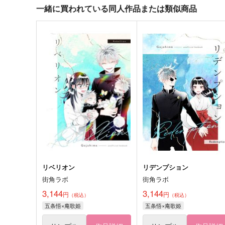
一緒に買われている同人作品または類似商品
リベリオン
リデンプション
街角ラボ
街角ラボ
3,144
3,144
円
円
（税込）
（税込）
五条悟×庵歌姫
五条悟×庵歌姫