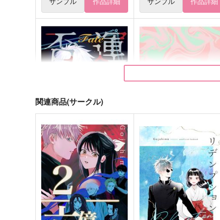
サンプル
作品詳細
サンプル
作品詳細
関連商品(サークル)
運命否定
marble
Neon Blue Soda
メゾネット墓場
1,887
1,257
円
円
（税込）
（税込）
五条悟×庵歌姫
五条悟×庵歌姫