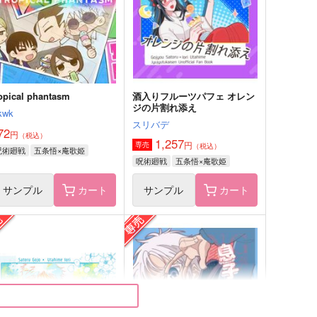
サンプル
作品詳細
サンプル
作品詳細
ropical phantasm
酒入りフルーツパフェ オレン
ジの片割れ添え
kwk
スリバデ
72
円
（税込）
1,257
円
専売
（税込）
呪術廻戦
五条悟×庵歌姫
呪術廻戦
五条悟×庵歌姫
サンプル
カート
サンプル
カート