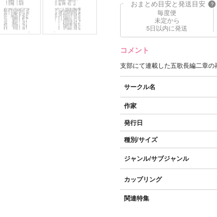
おまとめ目安と発送目安
?
毎度便
未定から
5日以内に発送
コメント
支部にて連載した五歌長編二章の
サークル名
作家
発行日
種別/サイズ
ジャンル/
サブジャンル
カップリング
関連特集