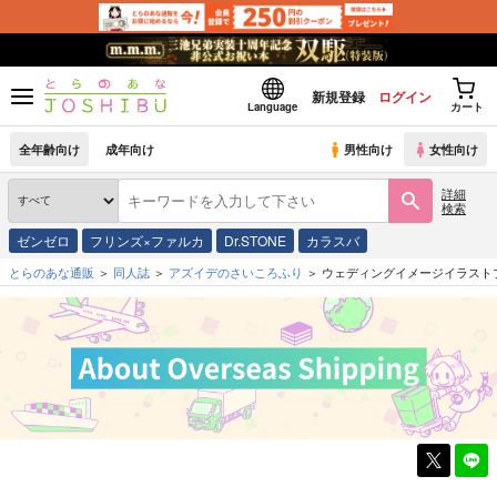
新規登録
ログイン
Language
カート
全年齢向け
成年向け
男性向け
女性向け
詳細
検索
ゼンゼロ
フリンズ×ファルカ
Dr.STONE
カラスバ
とらのあな通販
同人誌
アズイデのさいころふり
ウェディングイメージイラスト