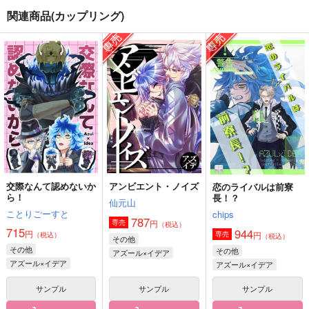
関連商品(カップリング)
マイフェアテディ？
SOUP
よく、或る話。異る
話。
さいころ。
TIGERLILY
第一の瓶
628
1,572
円
円
（税込）
（税込）
787
円
（税込）
ノイマン×ナタル
イデア×アズール
アズール×イデア
サンプル
サンプル
サンプル
作品詳細
作品詳細
作品詳細
交際なんて認めないか
アンビエント・ノイズ
恋のライバルは前寮
ら！
長！？
仙元山
ことりごーすと
chips
787
円
専売
（税込）
715
944
円
円
専売
（税込）
（税込）
その他
その他
その他
アズール×イデア
アズール×イデア
アズール×イデア
サンプル
サンプル
サンプル