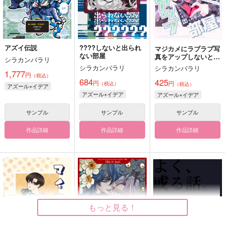
アズイ伝説
????しないと出られ
マジカメにラブラブ写
ない部屋
真をアップしないと出
シラカンバラリ
られない部屋
シラカンバラリ
シラカンバラリ
1,777
円
（税込）
684
425
円
円
（税込）
（税込）
アズール×イデア
アズール×イデア
アズール×イデア
サンプル
サンプル
サンプル
作品詳細
作品詳細
作品詳細
もっと見る！