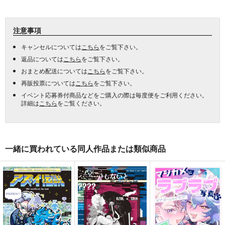
注意事項
キャンセルについては
こちら
をご覧下さい。
返品については
こちら
をご覧下さい。
おまとめ配送については
こちら
をご覧下さい。
再販投票については
こちら
をご覧下さい。
イベント応募券付商品などをご購入の際は毎度便をご利用ください。
詳細は
こちら
をご覧ください。
一緒に買われている同人作品または類似商品