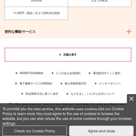
店頭受取
おまとめ配送
長！？
仙元山
chips
787
11,000円（税込）以上で送料当社負担
円
（税込）
944
円
（税込）
アズール×イデア
アズール×イデア
便利な機能/サービス
サンプル
サンプル
作品詳細
作品詳細
店舗を探す
WEBSITE利用規約
とらのあな会員規約
通信販売ポイント規約
電子書籍サービス利用規約
個人情報保護方針
クッキーポリシー
特定商取引法に基づく表示
なりすまし・いたずら注文について
For Overseas customer, now you can ship your purchases by using purchases agent
services “AOCS”! Click {more…} for more information …
more
To provide you the best service, this website uses cookies.See our Cookie
Policy to learn more.You must agree to the use of cookies to browse the
website, but you can also refuse the use of some cookies through your browser
settings.
c TORANOANA Inc, All Rights Reserved.
Check our Cookie Policy
Agree and close