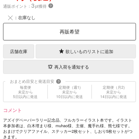
3
通販ポイント：
pt獲得
？
╳
：在庫なし
再販希望
店舗在庫
欲しいものリストに追加
再入荷を通知する
おまとめ目安と発送目安
?
毎度便
定期便（週1)
定期便（月2)
未定から
未定から
未定から
5日以内に発送
10日以内に発送
14日以内に発送
コメント
アズイデペーパーラリー記念品、フルカラーイラスト本です。イラスト
本参加者は、白木埋まり様、muhao様、主催、魔手れ様、熊七様です。
おまけでクリアファイル、ステッカー2枚セット、しおり5枚セットがつ
きます。