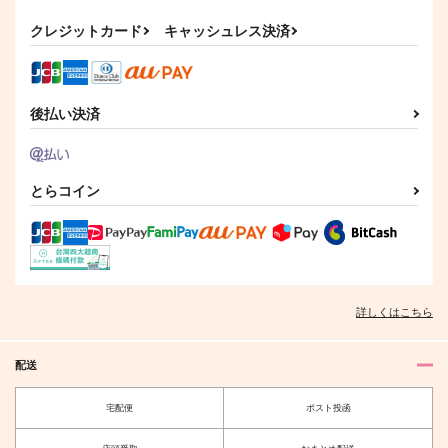
悪いあそび
ぼくらのいろいろ
MELTY BITTER SWE
ET
クレジットカード
キャッシュレス決済
HEATBOY
coto coto
国道695号
629
2,970
円
円
（税込）
（税込）
629
円
（税込）
イデア×アズール
イデア×アズール
イデア×アズール
後払い決済
サンプル
サンプル
サンプル
作品詳細
作品詳細
作品詳細
とらコイン
詳しくはこちら
配送
宅配便
ポスト投函
恋のライバルは前寮
アンビエント・ノイズ