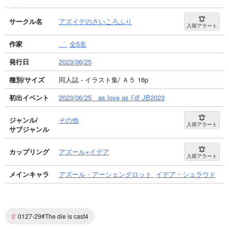
サークル名
アズイデのさいころふり
入荷アラート
作家
゛
全5名
発行日
2023/06/25
種別/サイズ
同人誌 - イラスト集/ Ａ５ 16p
初出イベント
2023/06/25 as love as I’d! JB2023
ジャンル/
その他
入荷アラート
サブジャンル
カップリング
アズール×イデア
入荷アラート
メインキャラ
アズール・アーシェングロット
イデア・シュラウド
#
0127-29#The die is cast4