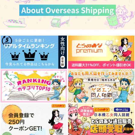
カート
くらがりのカタルシス
エポード・マキアー
エポード・マキアーイ
メージイラスト集『フ
うすべに文庫
うすべに文庫
ァンタズマ（亡霊）』
うすべに文庫
1,991
2,189
円
円
（税込）
（税込）
1,210
円
（税込）
イデア×アズール
イデア×アズール
イデア×アズール
サンプル
サンプル
サンプル
作品詳細
作品詳細
作品詳細