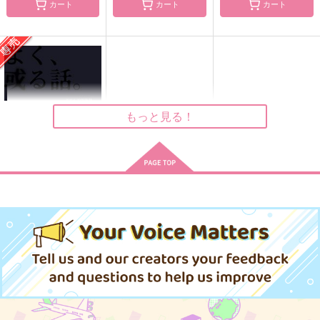
カート
カート
カート
SAMURAI MODE
ぜんぶぼくの
青い炎に触れてみた
い!! - 新装完全版
空振りファンタズマ
E'toile.
プラヌラ舎
630
787
円
円
（税込）
（税込）
1,572
円
（税込）
イデア×アズール
イデア×アズール
イデア×アズール
もっと見る！
サンプル
サンプル
サンプル
作品詳細
作品詳細
作品詳細
よく、或る話。異る
話。
第一の瓶
787
円
専売
（税込）
その他
アズール×イデア
サンプル