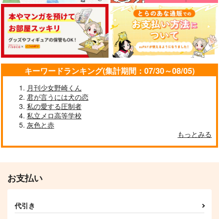
イデアズドルパロブッ
つかいまはねこちゃん
そこそこ明るい家族計
ク
再録集
画
硝煙
POET
ムッ天下！
629
1,265
550
円
円
円
（税込）
（税込）
（税込）
イデア×アズール
イデア×アズール
イデア×アズール
キーワードランキング(集計期間：07/30～08/05)
サンプル
サンプル
サンプル
月刊少女野崎くん
作品詳細
作品詳細
作品詳細
君が言うには犬の恋
私の愛する圧制者
私立メロ高等学校
灰色と赤
もっとみる
お支払い
代引き