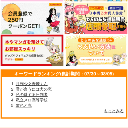
作品詳細
作品詳細
作品詳細
キーワードランキング(集計期間：07/30～08/05)
Giver
独白
My Oshi, My Roomm
月刊少女野崎くん
ate, My Problem!
けだまのからあげ
ハングマンズノット
君が言うには犬の恋
JILL
715
267
私の愛する圧制者
円
円
（税込）
（税込）
1,124
私立メロ高等学校
円
アルハイゼン
（税込）
アルハイゼン×カーヴェ
灰色と赤
アルハイゼン×カーヴェ
もっとみる
サンプル
サンプル
サンプル
作品詳細
作品詳細
作品詳細