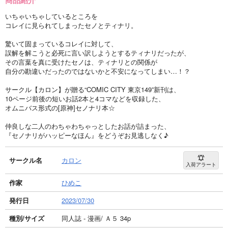
いちゃいちゃしているところを
コレイに見られてしまったセノとティナリ。
驚いて固まっているコレイに対して、
誤解を解こうと必死に言い訳しようとするティナリだったが、
その言葉を真に受けたセノは、ティナリとの関係が
自分の勘違いだったのではないかと不安になってしまい…！？
サークル【カロン】が贈る“COMIC CITY 東京149”新刊は、
10ページ前後の短いお話2本と4コマなどを収録した、
オムニバス形式の[原神]セノナリ本☆
仲良しな二人のわちゃわちゃっとしたお話が詰まった、
『セノナリがハッピーなほん』をどうぞお見逃しなく♪
サークル名
カロン
入荷アラート
作家
ひめこ
発行日
2023/07/30
種別/サイズ
同人誌 - 漫画/ Ａ５ 34p