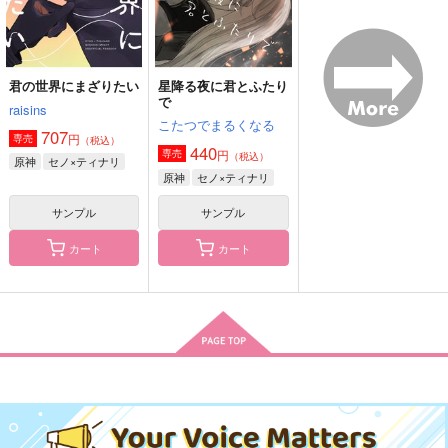
サンプル
サンプル
サンプル
作品詳細
作品詳細
作品詳細
君の世界にまざりたい
星降る夜に君とふたり
で
raisins
こたつでまるくなる
707
円
専売
（税込）
440
円
専売
（税込）
原神
セノ×ティナリ
原神
セノ×ティナリ
サンプル
サンプル
カート
カート
レチのふわふわ短編集
BLINK
白雪姫
(mini)
御祭奉行
月桂冠
CHP
944
1,572
円
円
（税込）
（税込）
157
円
（税込）
タルタリヤ×鍾離
アルハイゼン×カーヴェ
Dr.レイシオ×アベンチュリン