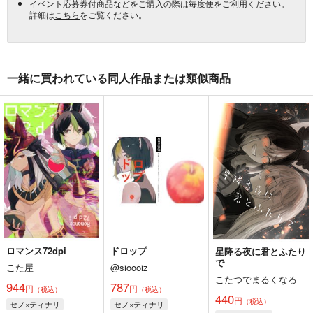
イベント応募券付商品などをご購入の際は毎度便をご利用ください。
詳細は
こちら
をご覧ください。
一緒に買われている同人作品または類似商品
ロマンス72dpi
ドロップ
星降る夜に君とふたり
で
こた屋
@sioooiz
こたつでまるくなる
944
787
円
円
（税込）
（税込）
440
円
（税込）
セノ×ティナリ
セノ×ティナリ