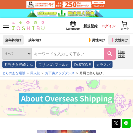
新規登録
ログイン
Language
カート
全年齢向け
成年向け
男性向け
女性向け
詳細
検索
月刊少女野崎くん
フリンズ×ファルカ
Dr.STONE
カラスバ
とらのあな通販
同人誌
お下劣タップダンス
月屑と契り結び、