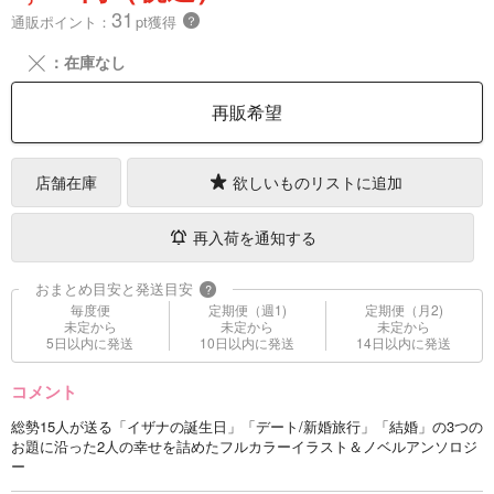
31
通販ポイント：
pt獲得
？
╳
：在庫なし
再販希望
店舗在庫
欲しいものリストに追加
再入荷を通知する
おまとめ目安と発送目安
?
毎度便
定期便（週1)
定期便（月2)
未定から
未定から
未定から
5日以内に発送
10日以内に発送
14日以内に発送
コメント
総勢15人が送る「イザナの誕生日」「デート/新婚旅行」「結婚」の3つの
お題に沿った2人の幸せを詰めたフルカラーイラスト＆ノベルアンソロジ
ー