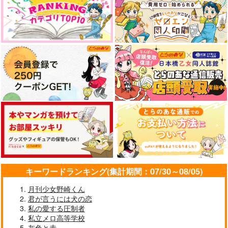
キーワードランキング(集計期間：07/30～08/05)
月刊少女野崎くん
君が言うには犬の恋
私の愛する圧制者
私立メロ高等学校
灰色と赤