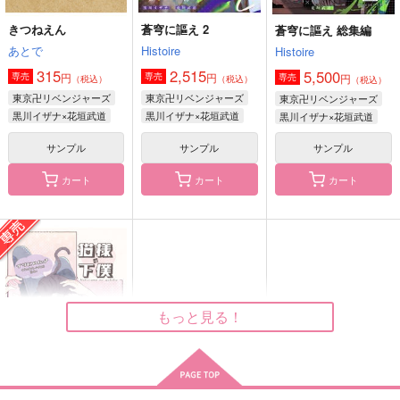
きつねえん
蒼穹に謳え 2
蒼穹に謳え 総集編
あとで
Histoire
Histoire
315
2,515
5,500
円
円
専売
専売
円
専売
（税込）
（税込）
（税込）
東京卍リベンジャーズ
東京卍リベンジャーズ
東京卍リベンジャーズ
黒川イザナ×花垣武道
黒川イザナ×花垣武道
黒川イザナ×花垣武道
サンプル
サンプル
サンプル
カート
カート
カート
もっと見る！