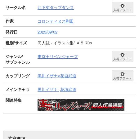
サークル名
お下劣タップダンス
入荷アラート
作家
コロンティヌス剛田
発行日
2023/09/02
種別/サイズ
同人誌 - イラスト集/ Ａ５ 70p
ジャンル/
東京卍リベンジャーズ
入荷アラート
サブジャンル
カップリング
黒川イザナ×花垣武道
入荷アラート
メインキャラ
黒川イザナ
花垣武道
関連特集
注意事項