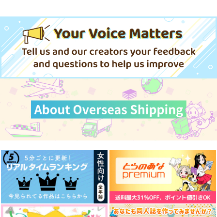
猫様の下僕
銀木犀
1,572
円
専売
（税込）
東京卍リベンジャーズ
佐野万次郎+黒川イザナ×花垣武道
サンプル
カート