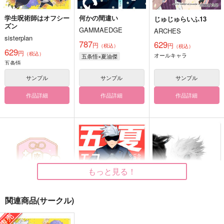
学生呪術師はオフシー
何かの間違い
じゅじゅらいふ13
ズン
GAMMAEDGE
ARCHES
sisterplan
787
629
円
円
（税込）
（税込）
629
円
（税込）
オールキャラ
五条悟×夏油傑
五条悟
サンプル
サンプル
サンプル
作品詳細
作品詳細
作品詳細
もっと見る！
関連商品(サークル)