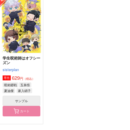
恋愛成呪パンフレット
コンビニエンスエアポ
two.
ート
アキノメルパ
hybkt
GAMMAEDGE
110
2,357
円
円
（税込）
（税込）
629
円
（税込）
五条悟
五条悟×夏油傑
サンプル
サンプル
サンプル
作品詳細
作品詳細
作品詳細
学生呪術師はオフシー
ズン
sisterplan
629
円
専売
（税込）
呪術廻戦
五条悟
夏油傑
家入硝子
サンプル
カート
ミラクルフルーツ
捕食
エゴイストナイト