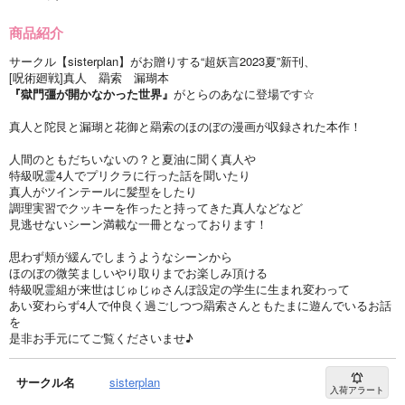
商品紹介
サークル【sisterplan】がお贈りする“超妖言2023夏”新刊、
[呪術廻戦]真人 羂索 漏瑚本
『獄門彊が開かなかった世界』
がとらのあなに登場です☆
真人と陀艮と漏瑚と花御と羂索のほのぼの漫画が収録された本作！
人間のともだちいないの？と夏油に聞く真人や
特級呪霊4人でプリクラに行った話を聞いたり
真人がツインテールに髪型をしたり
調理実習でクッキーを作ったと持ってきた真人などなど
見逃せないシーン満載な一冊となっております！
思わず頬が緩んでしまうようなシーンから
ほのぼの微笑ましいやり取りまでお楽しみ頂ける
特級呪霊組が来世はじゅじゅさんぽ設定の学生に生まれ変わって
あい変わらず4人で仲良く過ごしつつ羂索さんともたまに遊んでいるお話
を
是非お手元にてご覧くださいませ♪
サークル名
sisterplan
入荷アラート