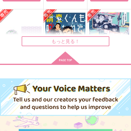
956
315
円
円
（税込）
（税込）
1,572
円
（税込）
オールキャラ
五条悟
五条悟×夏油傑
サンプル
サンプル
サンプル
作品詳細
作品詳細
作品詳細
もっと見る！
浮気者に祝杯を
羂索くんも呪われてし
ショートコント「日
まった？
常」
うみざくろ
玉子焼き風味
すりはん
440
円
専売
（税込）
937
944
円
専売
円
専売
（税込）
（税込）
呪術廻戦
羂索×女夢主
呪術廻戦
呪術廻戦
羂索×高羽史彦
羂索×高羽史彦
五条先生と！with一年
さとうとハチミツ05
igetaWEB再録集
サンプル
サンプル
サンプル
ズ
M31
igeta
渦
110
カート
カート
カート
1,320
円
円
（税込）
（税込）