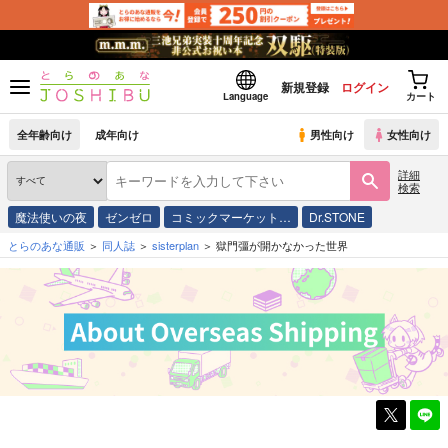
新規登録
ログイン
Language
カート
全年齢向け
成年向け
男性向け
女性向け
詳細
検索
魔法使いの夜
ゼンゼロ
コミックマーケット…
Dr.STONE
とらのあな通販
同人誌
sisterplan
獄門彊が開かなかった世界