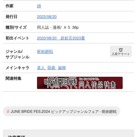
作家
姉
発行日
2023/08/20
種別/サイズ
同人誌 - 漫画/ Ａ５ 36p
初出イベント
2023/08/20 超妖言2023夏
ジャンル/
呪術廻戦
入荷アラート
サブジャンル
メインキャラ
真人
羂索
漏瑚
関連特集
#
JUNE BRIDE FES.2024 ピックアップジャンルフェア - 呪術廻戦