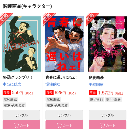
BLACK SMITH:A
clockrock
リズコット
関連商品(キャラクター)
944
787
550
円
円
円
（税込）
（税込）
（税込）
五条悟
五条悟×虎杖悠仁
虎杖悠仁×伏黒恵
サンプル
サンプル
サンプル
作品詳細
作品詳細
作品詳細
M-羂グランプリ！
青春に遅いはねェ!
良妻羂慕
本当に残念
慢性的な
主羂国家
550
629
1,572
円
円
専売
専売
円
専売
（税込）
（税込）
（税込）
呪術廻戦
呪術廻戦
呪術廻戦
夢主×羂索
羂索×高羽史彦
羂索×高羽史彦
サンプル
サンプル
サンプル
ブライトライトハイラ
副業廻戦
23時に集合
イト
頭痛
hybkt
カート
カート
カート
GAMMAEDGE