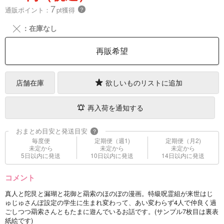
7
通販ポイント：
pt獲得
？
╳
：在庫なし
再販希望
店舗在庫
欲しいものリストに追加
再入荷を通知する
おまとめ目安と発送目安
?
毎度便
定期便（週1)
定期便（月2)
未定から
未定から
未定から
5日以内に発送
10日以内に発送
14日以内に発送
コメント
真人と陀艮と漏瑚と花御と羂索のほのぼの漫画。特級呪霊組が来世はじ
ゅじゅさんぽ設定の学生に生まれ変わって、あい変わらず4人で仲良く過
ごしつつ羂索さんともたまに遊んでいるお話です。(サンプル7枚目は裏表
紙絵です)