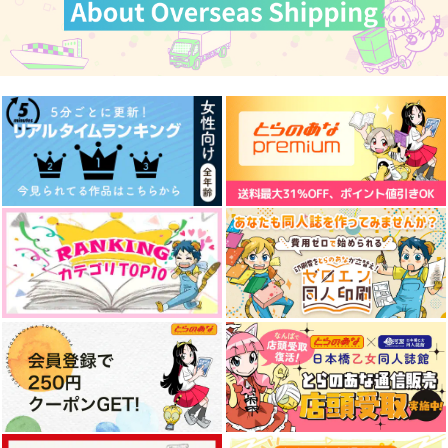
787
円
（税込）
五条悟×虎杖悠仁
虎杖悠仁×伏黒恵
五条悟
サンプル
サンプル
サンプル
作品詳細
作品詳細
作品詳細
五歌アクリルスタンド
name.
落日
マブリート
木枯らしキャンプ
白鳥座
986
1,100
660
円
円
円
（税込）
（税込）
（税込）
五条悟×庵歌姫
五条悟×伏黒恵
伏黒甚爾×禪院直哉