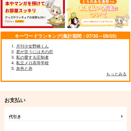
サンプル
サンプル
サンプル
作品詳細
作品詳細
作品詳細
キーワードランキング(集計期間：07/30～08/05)
月刊少女野崎くん
君が言うには犬の恋
私の愛する圧制者
私立メロ高等学校
灰色と赤
もっとみる
ブレイキング・ダウン
双方に重い
お支払い
白白
LiLi
2,044
110
円
円
（税込）
（税込）
代引き
五条悟×夏油傑
五条悟×虎杖悠仁
サンプル
サンプル