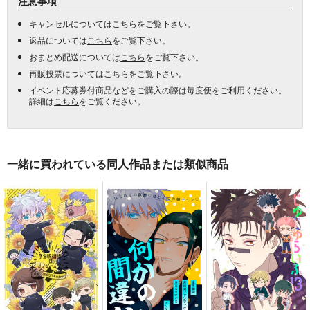
注意事項
キャンセルについては
こちら
をご覧下さい。
返品については
こちら
をご覧下さい。
おまとめ配送については
こちら
をご覧下さい。
再販投票については
こちら
をご覧下さい。
イベント応募券付商品などをご購入の際は毎度便をご利用ください。
詳細は
こちら
をご覧ください。
一緒に買われている同人作品または類似商品