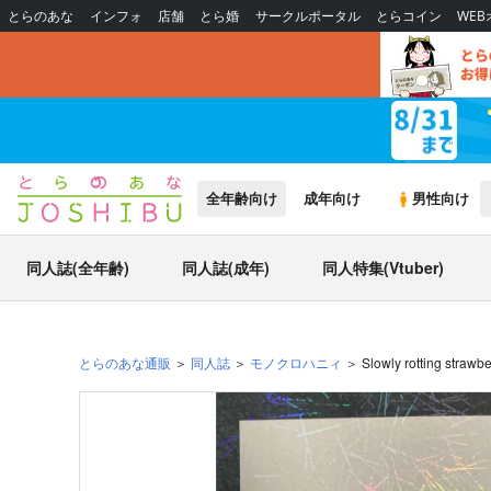
とらのあな
インフォ
店舗
とら婚
サークルポータル
とらコイン
WE
全年齢向け
成年向け
男性向け
同人誌(全年齢)
同人誌(成年)
同人特集(Vtuber)
とらのあな通販
同人誌
モノクロハニィ
Slowly rotting strawbe