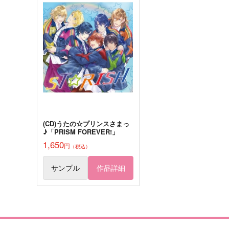
432
1,257
円
円
（税込）
（税込）
神宮寺レン
神宮寺レン×一ノ瀬トキヤ
サンプル
作品詳細
サンプル
作品詳細
(CD)うたの☆プリンスさまっ
♪「PRISM FOREVER!」
1,650
円
（税込）
サンプル
作品詳細
アイタイエトワール
音レン ショート・ショート
15gram
7masse