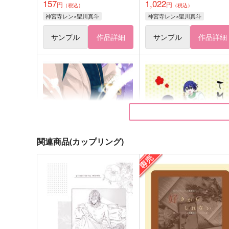
157
1,022
円
円
（税込）
（税込）
神宮寺レン×聖川真斗
神宮寺レン×聖川真斗
サンプル
作品詳細
サンプル
作品詳細
関連商品(カップリング)
NEO UNIVERSE
TMアソート
Regen+Bogen
おいもばたけ