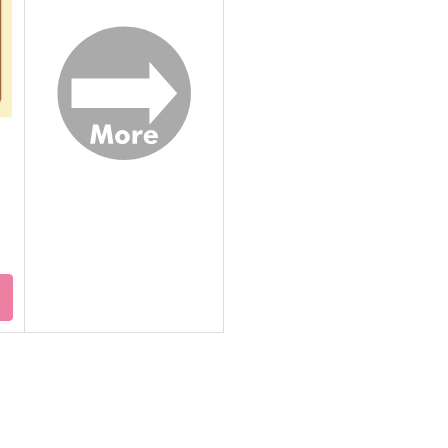
550
6
円
（税込）
315
円
（税込）
一ノ瀬トキヤ×聖川真斗
一ノ瀬トキヤ×聖川真斗
サンプル
作品詳細
サンプル
作品詳細
ト
4SeasonStrawberry
Joker to LOVE!
xoxo
15gram
S