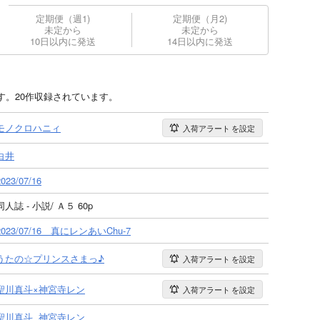
定期便（週1)
定期便（月2)
未定から
未定から
10日以内に発送
14日以内に発送
す。20作収録されています。
モノクロハニィ
入荷アラート
を設定
白井
2023/07/16
同人誌 - 小説/ Ａ５ 60p
2023/07/16 真にレンあいChu-7
うたの☆プリンスさまっ♪
入荷アラート
を設定
聖川真斗×神宮寺レン
入荷アラート
を設定
聖川真斗
神宮寺レン