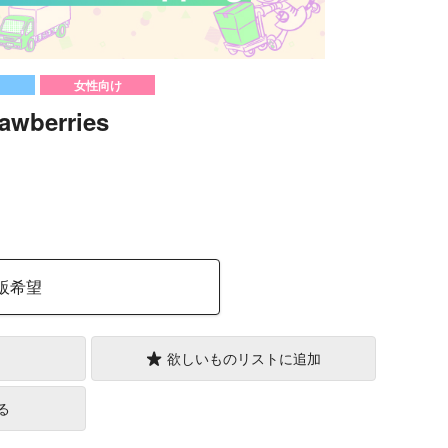
女性向け
rawberries
）
販希望
欲しいものリストに追加
る