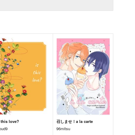
 this love?
召しませ！a la carte
loud9
96mitsu