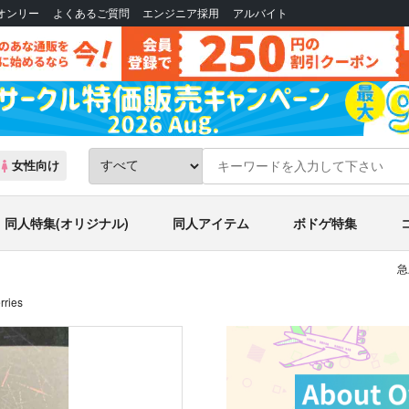
Bオンリー
よくあるご質問
エンジニア採用
アルバイト
女性向け
同人特集(オリジナル)
同人アイテム
ボドゲ特集
急
rries