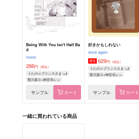
515
330
円
円
（税込）
（税込）
神宮寺レン×聖川真斗
一ノ瀬トキヤ×聖川真斗
サンプル
作品詳細
サンプル
作品詳細
Being With You Isn't Half Ba
好きかもしれない
d
once again
mono
629
円
専売
（税込）
286
円
（税込）
うたの☆プリンスさまっ♪
うたの☆プリンスさまっ♪
聖川真斗×神宮寺レン
聖川真斗×神宮寺レン
サンプル
カート
サンプル
カー
一緒に買われている商品
ダイヤモンドより煌めいた
POLAR LIGHTS
Ｔ線上
此花