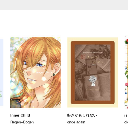
Inner Child
好きかもしれない
is
Regen+Bogen
once again
c