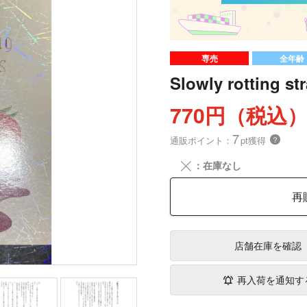
専売
全年齢
Slowly rotting st
770円（税込
7
通販ポイント：
pt獲得
？
╳
：在庫なし
再
店舗在庫
を確認
再入荷を通知す