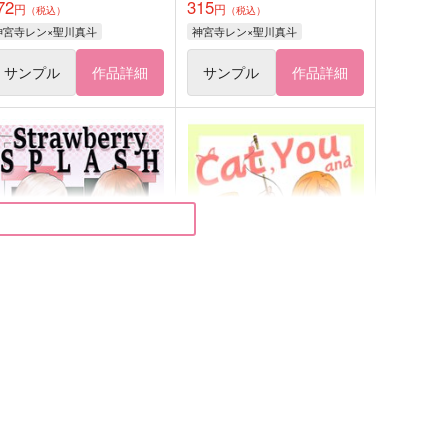
72
315
円
円
（税込）
（税込）
神宮寺レン×聖川真斗
神宮寺レン×聖川真斗
サンプル
作品詳細
サンプル
作品詳細
trawberrySPLASH
Cat, You and
oxo
歌うカピバラ