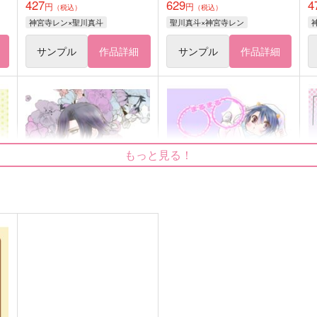
427
629
4
円
円
（税込）
（税込）
神宮寺レン×聖川真斗
聖川真斗×神宮寺レン
サンプル
作品詳細
サンプル
作品詳細
もっと見る！
MASHILOG
〇〇しないと帰れません
S
っ！？
mashi☆mashi
x
mashi☆mashi