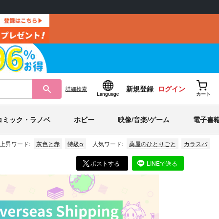
新規登録
ログイン
詳細
検索
Language
カート
コミック・ラノベ
ホビー
映像/音楽/ゲーム
電子書
上昇ワード:
灰色と赤
特級α
人気ワード:
薬屋のひとりごと
カラスバ
ポストする
LINEで送る