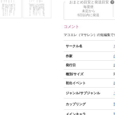
おまとめ目安と発送目安
?
毎度便
未定から
5日以内に発送
コメント
マコエレ（マサレン）の短編集で
サークル名
作家
発行日
種別/サイズ
初出イベント
ジャンル/
サブジャンル
カップリング
メインキャラ