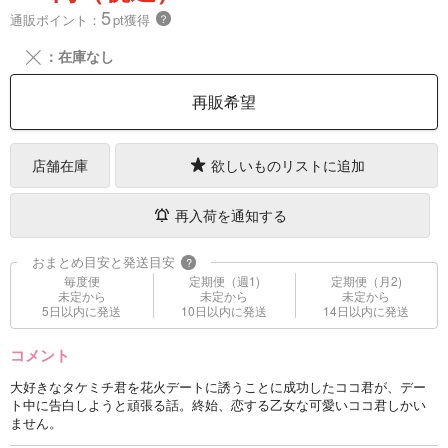
5
通販ポイント：
pt獲得
？
╳
：在庫なし
再販希望
店舗在庫
欲しいものリストに追加
再入荷を通知する
おまとめ目安と発送目安
?
毎度便
定期便（週1)
定期便（月2)
未定から
未定から
未定から
5日以内に発送
10日以内に発送
14日以内に発送
コメント
大好きなタケミチ君を花火デートに誘うことに成功したココ君が、デー
ト中に告白しようと頑張る話。終始、恋する乙女な可愛いココ君しかい
ません。