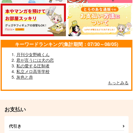
×花垣武道
三途春千夜×花垣武道
乾青宗×花垣武道
サンプル
サンプル
サンプル
作品詳細
作品詳細
作品詳細
キーワードランキング(集計期間：07/30～08/05)
月刊少女野崎くん
君が言うには犬の恋
私の愛する圧制者
私立メロ高等学校
灰色と赤
もっとみる
カルペ・ディエム
君のせいだよ
お支払い
DACOS
ヘベレケシティ
1,257
787
円
円
（税込）
（税込）
代引き
花垣武道×佐野万次郎
灰谷蘭・灰谷竜胆×花垣武道