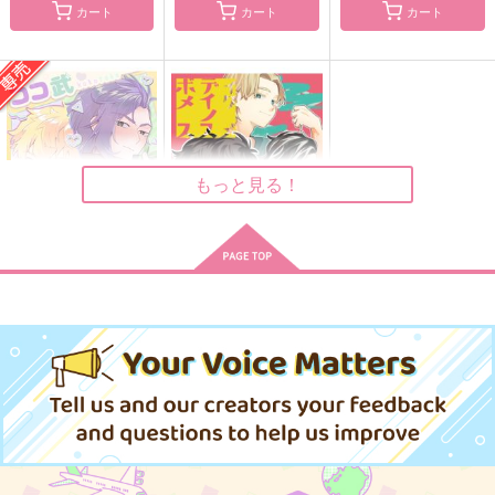
バカの選択
カート
カート
カート
ミハルヤ
monotone
失敬失敬
629
944
787
円
円
円
（税込）
（税込）
（税込）
九井一×乾青宗
九井一×乾青宗
乾青宗×九井一
サンプル
サンプル
サンプル
作品詳細
作品詳細
作品詳細
もっと見る！
ココ武プレゼント
ボディメイクノススメ
BOX
寄
Palmiere
787
円
（税込）
787
円
専売
（税込）
東京卍リベンジャーズ
東京卍リベンジャーズ
九井一×花垣武道
九井一×花垣武道
森を泳ぐ金魚
赤い宗教
Season
サンプル
サンプル
13
みずいろの街
茶色の小瓶