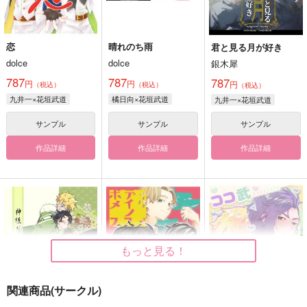
恋
晴れのち雨
君と見る月が好き
dolce
dolce
銀木犀
787
787
787
円
円
円
（税込）
（税込）
（税込）
九井一×花垣武道
橘日向×花垣武道
九井一×花垣武道
サンプル
サンプル
サンプル
作品詳細
作品詳細
作品詳細
もっと見る！
関連商品(サークル)