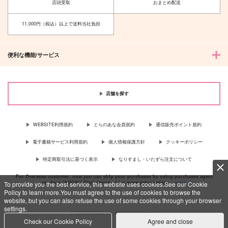
店頭受取
おまとめ配送
11,000円（税込）以上で送料当社負担
便利な機能/サービス
店舗を探す
WEBSITE利用規約
とらのあな会員規約
通信販売ポイント規約
電子書籍サービス利用規約
個人情報保護方針
クッキーポリシー
特定商取引法に基づく表示
なりすまし・いたずら注文について
For Overseas customer, now you can ship your purchases by using purchases agent
services “AOCS”! Click {more…} for more information …
more
To provide you the best service, this website uses cookies.See our Cookie
Policy to learn more.You must agree to the use of cookies to browse the
website, but you can also refuse the use of some cookies through your browser
settings.
c TORANOANA Inc, All Rights Reserved.
Check our Cookie Policy
Agree and close