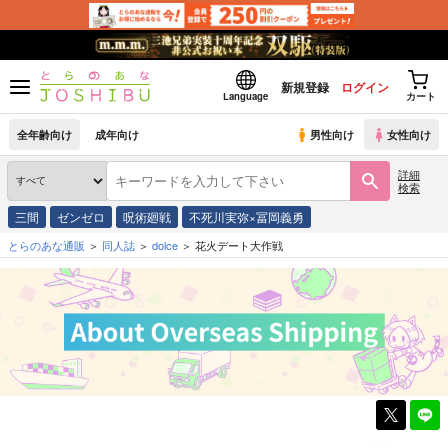
新規登録
ログイン
Language
カート
全年齢向け
成年向け
男性向け
女性向け
詳細
検索
三間
ゼンゼロ
呪術廻戦
不死川実弥×冨岡義勇
とらのあな通販
同人誌
dolce
花火デート大作戦