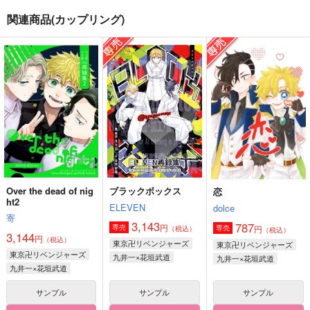
ブラックボックス
11BD詩集『有情群
DDVSETD
関連商品(カップリング)
青』
ELEVEN
BoostUp
Yet.//▼
3,143
629
円
円
（税込）
（税込）
2,200
円
（税込）
九井一×花垣武道
九井一×乾青宗
乾青宗＋九井一×花垣武道
サンプル
サンプル
サンプル
作品詳細
作品詳細
作品詳細
Over the dead of nig
ブラックボックス
恋
ht2
ELEVEN
dolce
寄
3,143
787
円
専売
円
専売
（税込）
（税込）
3,144
円
（税込）
東京卍リベンジャーズ
東京卍リベンジャーズ
東京卍リベンジャーズ
九井一×花垣武道
九井一×花垣武道
九井一×花垣武道
サンプル
サンプル
サンプル
ポルターガイスト
K思想