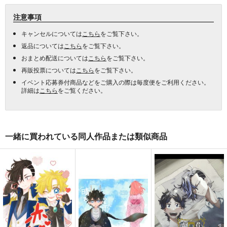
注意事項
キャンセルについては
こちら
をご覧下さい。
返品については
こちら
をご覧下さい。
おまとめ配送については
こちら
をご覧下さい。
再販投票については
こちら
をご覧下さい。
イベント応募券付商品などをご購入の際は毎度便をご利用ください。
詳細は
こちら
をご覧ください。
一緒に買われている同人作品または類似商品