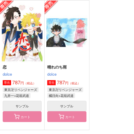
神様だけど求婚します
ボディメイクノススメ
ココ武プレゼント
BOX
銀木犀
寄
Palmiere
787
787
円
円
（税込）
（税込）
787
円
（税込）
九井一×花垣武道
九井一×花垣武道
九井一×花垣武道
サンプル
サンプル
サンプル
作品詳細
作品詳細
作品詳細
恋
晴れのち雨
dolce
dolce
787
787
円
円
専売
専売
（税込）
（税込）
東京卍リベンジャーズ
東京卍リベンジャーズ
九井一×花垣武道
橘日向×花垣武道
サンプル
サンプル
カート
カート