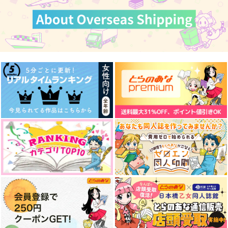
カート
カート
1,038
886
2,515
円
円
円
（税込）
（税込）
（税込）
九井一×乾青宗
九井一×乾青宗
九井一×三途春千夜
サンプル
サンプル
サンプル
作品詳細
作品詳細
作品詳細
Reve with Ink
どうパロ！
怖くて可愛い
ヘベレケシティ
そらいろ。
602
1,100
330
755
円
円
円
（税込）
（税込）
（税込）