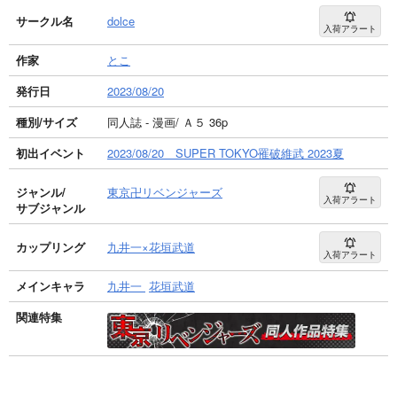
サークル名
dolce
入荷アラート
作家
とこ
発行日
2023/08/20
種別/サイズ
同人誌 - 漫画/ Ａ５ 36p
初出イベント
2023/08/20 SUPER TOKYO罹破維武 2023夏
ジャンル/
東京卍リベンジャーズ
入荷アラート
サブジャンル
カップリング
九井一×花垣武道
入荷アラート
メインキャラ
九井一
花垣武道
関連特集