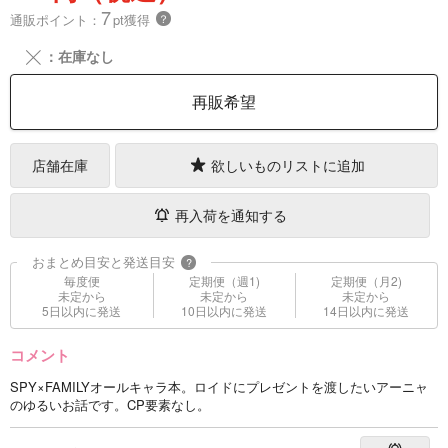
7
通販ポイント：
pt獲得
？
╳
：在庫なし
再販希望
店舗在庫
欲しいものリストに追加
再入荷を通知する
おまとめ目安と発送目安
?
毎度便
定期便（週1)
定期便（月2)
未定から
未定から
未定から
5日以内に発送
10日以内に発送
14日以内に発送
コメント
SPY×FAMILYオールキャラ本。ロイドにプレゼントを渡したいアーニャ
のゆるいお話です。CP要素なし。