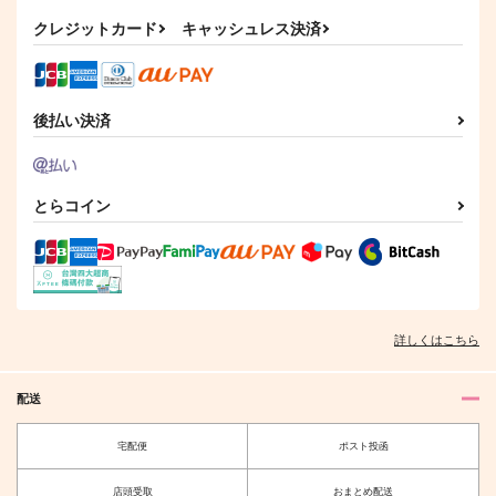
MASTER "KIMERA"
Bがんばれない
兎座堂
クレジットカード
キャッシュレス決済
とろみタツタ
充電ねこアダプタ
430
円
（税込）
990
1,257
円
円
（税込）
（税込）
ロイド×ヨル
ダミアン×アーニャ
ダミアン×アーニャ
後払い決済
サンプル
サンプル
サンプル
作品詳細
作品詳細
作品詳細
とらコイン
Day to Day 2
ロイドとヨルの「悪い
こと」9
未定
未定
詳しくはこちら
707
円
（税込）
1,337
円
（税込）
SPY×FAMILY
SPY×FAMILY
ロイド×ヨル
配送
ロイド×ヨル
宅配便
ポスト投函
サンプル
サンプル
FAKE FAMILY FAKE!
パーフェクト・ファミ
!
リー
カート
カート
店頭受取
おまとめ配送