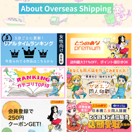
カート
カート
カート
キス・ディスタンス
ハッピーミルフィーユ
ナイショでつきあって
るダミアニャ
充電ねこアダプタ
夜まで昼寝
充電ねこアダプタ
1,572
787
円
円
（税込）
（税込）
1,572
円
（税込）
ダミアン×アーニャ
ダミアン×アーニャ
ダミアン×アーニャ
サンプル
サンプル
サンプル
作品詳細
作品詳細
作品詳細
願いが多すぎて
Rewind to You.
ロイドとヨルの「悪い
こと」10
未定
未定
未定
1,100
629
円
円
（税込）
（税込）
1,100
円
（税込）
SPY×FAMILY
SPY×FAMILY
SPY×FAMILY
ロイド×ヨル
ロイド×ヨル
ロイド×ヨル
サンプル
サンプル
サンプル