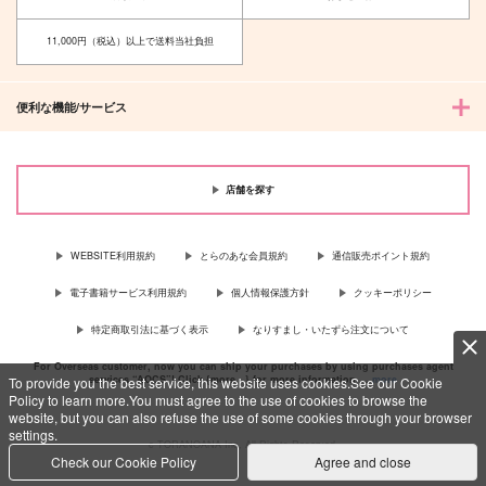
一日三錠
あさぎ屋
11,000円（税込）以上で送料当社負担
1,430
787
円
円
（税込）
（税込）
ロイド×ヨル
ロイド×ヨル
便利な機能/サービス
サンプル
サンプル
作品詳細
作品詳細
店舗を探す
WEBSITE利用規約
とらのあな会員規約
通信販売ポイント規約
電子書籍サービス利用規約
個人情報保護方針
クッキーポリシー
特定商取引法に基づく表示
なりすまし・いたずら注文について
For Overseas customer, now you can ship your purchases by using purchases agent
services “AOCS”! Click {more…} for more information …
more
To provide you the best service, this website uses cookies.See our Cookie
Policy to learn more.You must agree to the use of cookies to browse the
website, but you can also refuse the use of some cookies through your browser
settings.
c TORANOANA Inc, All Rights Reserved.
Check our Cookie Policy
Agree and close