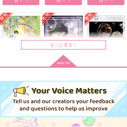
ステラレイクのあの夜
御曹司との、幸せな結
まくらのかのじょ・完
に
婚
結版
bean box
とろみタツタ
カリカリベーコン
1,290
678
944
円
円
円
（税込）
（税込）
（税込）
ダミアン×アーニャ
ダミアン×アーニャ
ダミアン×アーニャ
もっと見る！
サンプル
サンプル
サンプル
作品詳細
作品詳細
作品詳細
喜劇みたいな家族の軌
ステラレイクのあの夜
海へ行くつもりじゃな
跡
に
かった
珈琲ざんまい
bean box
日々
440
1,290
944
円
円
専売
専売
円
専売
（税込）
（税込）
（税込）
SPY×FAMILY
SPY×FAMILY
SPY×FAMILY
ダミアン×アーニャ
ダミアン×アーニャ
ロイド×ヨル
サンプル
サンプル
サンプル