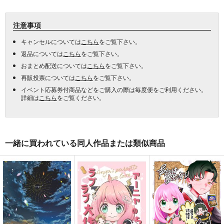
注意事項
キャンセルについては
こちら
をご覧下さい。
返品については
こちら
をご覧下さい。
おまとめ配送については
こちら
をご覧下さい。
再販投票については
こちら
をご覧下さい。
イベント応募券付商品などをご購入の際は毎度便をご利用ください。
詳細は
こちら
をご覧ください。
一緒に買われている同人作品または類似商品