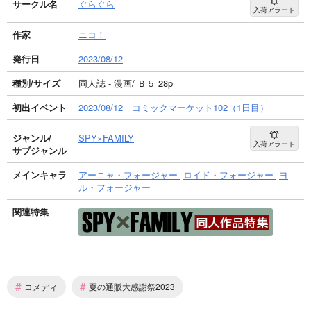
サークル名
ぐらぐら
入荷アラート
作家
ニコ！
発行日
2023/08/12
種別/サイズ
同人誌 - 漫画/ Ｂ５ 28p
初出イベント
2023/08/12 コミックマーケット102（1日目）
ジャンル/
SPY×FAMILY
入荷アラート
サブジャンル
メインキャラ
アーニャ・フォージャー
ロイド・フォージャー
ヨ
ル・フォージャー
関連特集
#
#
コメディ
夏の通販大感謝祭2023