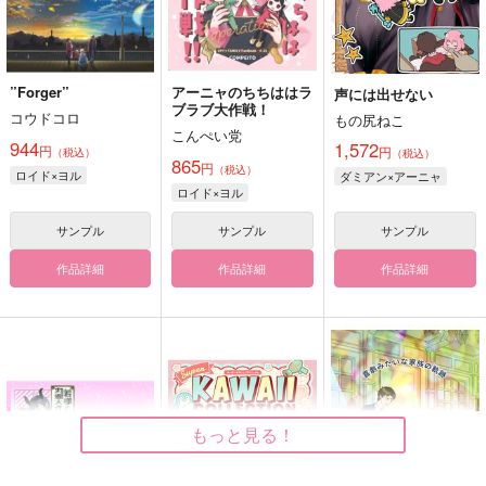
”Forger”
アーニャのちちははラ
声には出せない
ブラブ大作戦！
コウドコロ
もの尻ねこ
こんぺい党
944
1,572
円
円
（税込）
（税込）
865
円
（税込）
ロイド×ヨル
ダミアン×アーニャ
ロイド×ヨル
サンプル
サンプル
サンプル
作品詳細
作品詳細
作品詳細
もっと見る！