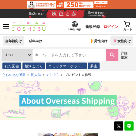
新規登録
ログイン
Language
カート
全年齢向け
成年向け
男性向け
女性向け
詳細
検索
わた図書
桜河こはく
コミックマーケット…
夢主
とらのあな通販
同人誌
ぐらぐら
プレゼント大作戦