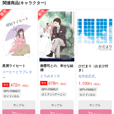
関連商品(キャラクター)
若様の求婚大作戦
すーぱーかわいいこれ
喜劇みたいな家族の軌
くしょん【オマケつ
跡
うろこ屋
き】
あつあつCOOK
珈琲ざんまい
550
円
（税込）
1,287
440
円
円
（税込）
（税込）
マレウス×ロロ
アーニャ・フォージャー
ダミアン×アーニャ
サンプル
サンプル
サンプル
作品詳細
作品詳細
作品詳細
星屑ライセート
御曹司との、幸せな結
ひだまり（おまけ付
婚
き）
コーヒーとラブレタ
とろみタツタ
化学反応式。
ー
678
1,100
円
専売
円
472
（税込）
（税込）
円
専売
（税込）
SPY×FAMILY
SPY×FAMILY
SPY×FAMILY
ダミアン×アーニャ
ロイド×ヨル
ロイド×ヨル
サンプル
サンプル
サンプル
カート
カート
カート