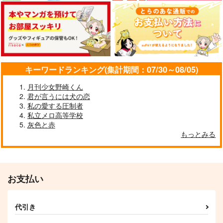
カート
カート
カート
スコシフシギファミリ
RE-
うそつきPEANUTS
ー
MASTER “GRIFFIN”
充電ねこアダプタ
とろみタツタ
とろみタツタ
1,572
円
（税込）
880
1,155
円
円
（税込）
（税込）
ダミアン×アーニャ
ダミアン×アーニャ
ダミアン×アーニャ
キーワードランキング(集計期間：07/30～08/05)
サンプル
サンプル
サンプル
月刊少女野崎くん
作品詳細
作品詳細
作品詳細
君が言うには犬の恋
私の愛する圧制者
私立メロ高等学校
灰色と赤
もっとみる
SMILE Log
その梟は愛を叫ぶ
初恋を忘れる方法
nicoco
夜まで昼寝
R.M BOOKS
1,415
572
1,257
円
円
専売
専売
円
専売
（税込）
（税込）
（税込）
SPY×FAMILY
SPY×FAMILY
SPY×FAMILY
お支払い
ロイド×ヨル
ロイド×ヨル
ロイド×ヨル
サンプル
サンプル
サンプル
代引き
カート
カート
カート
RE-
アーニャはもうプラン
GIVE ME PILLOW!