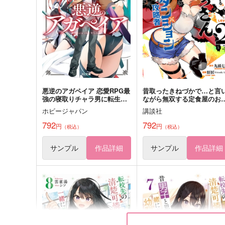
げしゅぺんすと
駄ヶ谷商店
787
円
（税込）
999
円
（税込）
ムウ×マリュー
ライト×アキラ
サンプル
作品詳細
サンプル
作品詳細
悪逆のアガペイア 恋愛RPG最
昔取ったきねづかで…と言
強の寝取りチャラ男に転生し
ながら無双する定食屋のお
たけど、俺は絶対に寝取った
さん、実は伝説のダンジョ
ホビージャパン
講談社
りしない! 2
攻略者 2
792
792
円
円
（税込）
（税込）
サンプル
作品詳細
サンプル
作品詳細
ロストブルー・ヴェロシティ
Belong Prelude