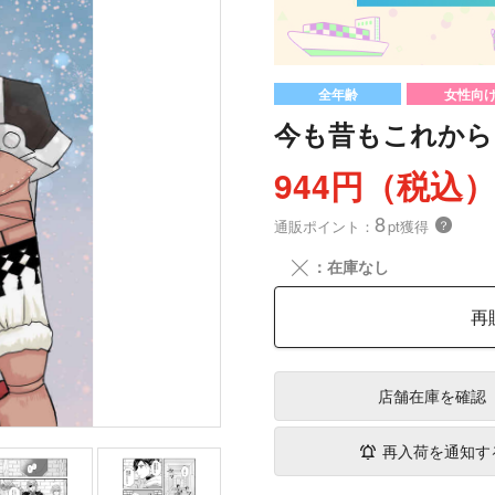
全年齢
女性向
今も昔もこれから
944円（税込
8
通販ポイント：
pt獲得
？
╳
：在庫なし
再
店舗在庫
を確認
再入荷を通知す