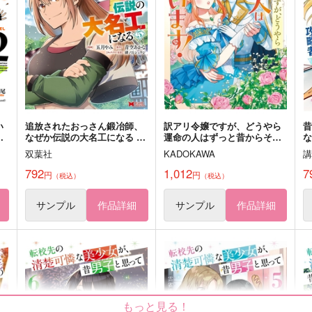
さよならさんかく
B
彼の彼
1,980
7
円
（税込）
629
円
（税込）
尾形百之助×アシリパ
ジン×スコッチ
サンプル
作品詳細
サンプル
作品詳細
い
追放されたおっさん鍛冶師、
訳アリ令嬢ですが、どうやら
っ
なぜか伝説の大名工になる 昔
運命の人はずっと昔からそば
ン
おもちゃの武器を造ってあげ
にいます! アンソロジーコミ
双葉社
KADOKAWA
た子供たちが全員英雄になっ
ック
攻
ていた 5
792
1,012
7
円
円
（税込）
（税込）
サンプル
作品詳細
サンプル
作品詳細
もっと見る！
想
バターカップと海の月