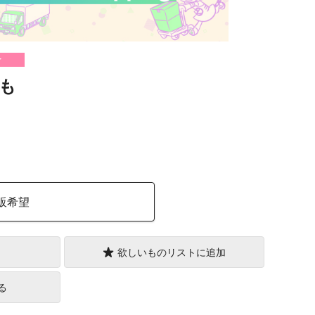
け
も
）
販希望
欲しいものリストに追加
る