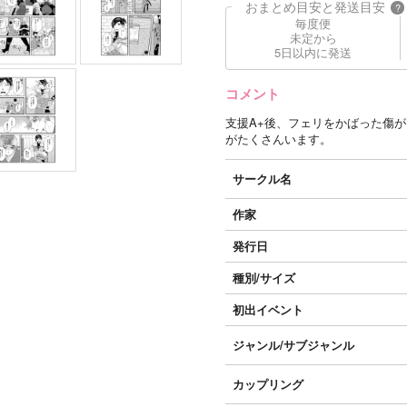
おまとめ目安と発送目安
?
毎度便
未定から
5日以内に発送
コメント
支援A+後、フェリをかばった傷
がたくさんいます。
サークル名
作家
発行日
種別/サイズ
初出イベント
ジャンル/
サブジャンル
カップリング