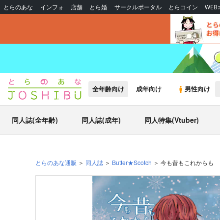
とらのあな
インフォ
店舗
とら婚
サークルポータル
とらコイン
WE
全年齢向け
成年向け
男性向け
同人誌(全年齢)
同人誌(成年)
同人特集(Vtuber)
とらのあな通販
同人誌
Butter★Scotch
今も昔もこれからも