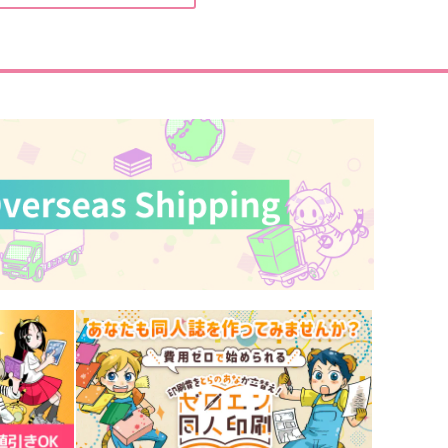
regular×2
Butter Boy
,650
787
円
円
（税込）
（税込）
アスラン×カガリ
空条承太郎×花京院典明
サンプル
作品詳細
サンプル
作品詳細
転校先の清楚可憐な美少女
転校先の清楚可憐な美少女
が、昔男子と思って一緒に遊
が、昔男子と思って一緒に遊
だ幼馴染だった件 4
んだ幼馴染だった件 3
ADOKAWA
KADOKAWA
48
748
円
円
（税込）
（税込）
サンプル
作品詳細
サンプル
作品詳細