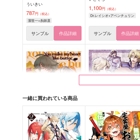
ういきい
1,100
円
（税込）
787
円
（税込）
Dr.レイシオ×アベンチュリン
潔世一×糸師凛
サンプル
作品詳細
サンプル
作品詳細
一緒に買われている商品
You make my heart like but
ある種、自由な。
ter