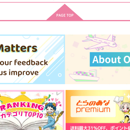
Butter Scotch Plus
とろみタツタ
ir
330
440
1
円
円
（税込）
（税込）
産屋敷輝利哉×宇髄天元
須王芦佳×在間樹帆
サンプル
作品詳細
サンプル
作品詳細
転校先の清楚可憐な美少女
転校先の清楚可憐な美少女
遊
が、昔男子と思って一緒に遊
が、昔男子と思って一緒に遊
んだ幼馴染だった件 6
んだ幼馴染だった件 5
ん
KADOKAWA
KADOKAWA
K
770
748
7
円
円
（税込）
（税込）
サンプル
作品詳細
サンプル
作品詳細
い