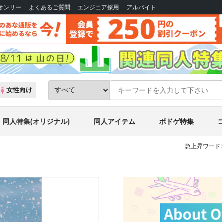
Bオンリー
よくあるご質問
エンジニア採用
アルバイト
女性向け
同人特集(オリジナル)
同人アイテム
ボドゲ特集
急上昇ワード: