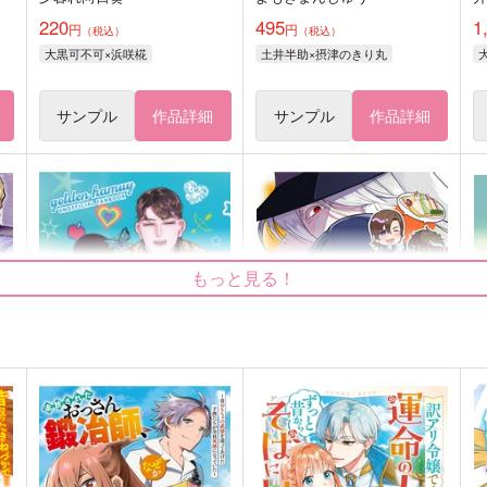
220
495
1
円
円
（税込）
（税込）
大黒可不可×浜咲椛
土井半助×摂津のきり丸
サンプル
作品詳細
サンプル
作品詳細
もっと見る！
遠い昔のつづき
胃袋スナイパースコッチはジ
D
ンを堕としたい！