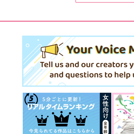
バターサンド大好き
Butter Scotch Plus
2,357
330
円
円
（税込）
（税込）
小宮×トガシ
宇髄弟×宇髄天元
サンプル
作品詳細
サンプル
作品詳細
転校先の清楚可憐な美少女
転校先の清楚可憐な美少女
が、昔男子と思って一緒に遊
が、昔男子と思って一緒に
んだ幼馴染だった件 8
んだ幼馴染だった件 7
KADOKAWA
KADOKAWA
814
814
円
円
（税込）
（税込）
サンプル
作品詳細
サンプル
作品詳細
黎明の散華
先生、俺をころしてくださ