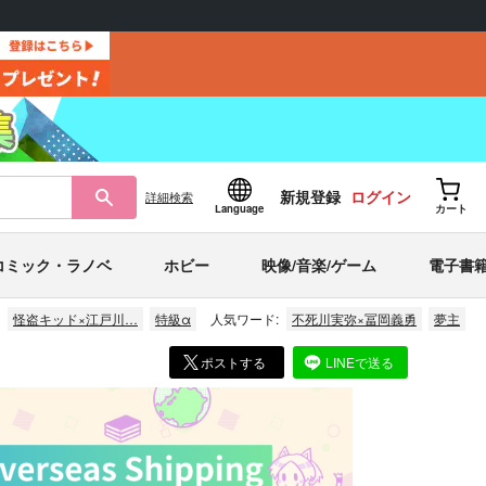
新規登録
ログイン
詳細
検索
Language
カート
コミック・ラノベ
ホビー
映像/音楽/ゲーム
電子書
怪盗キッド×江戸川…
特級α
人気ワード:
不死川実弥×冨岡義勇
夢主
ポストする
LINEで送る