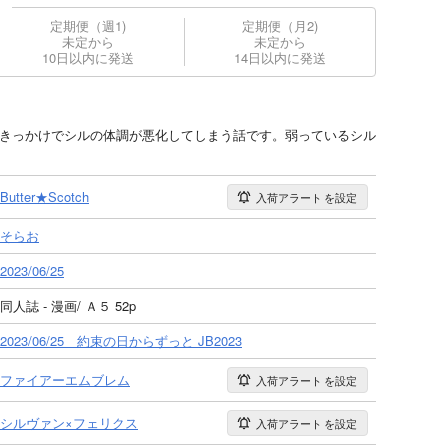
定期便（週1)
定期便（月2)
未定から
未定から
10日以内に発送
14日以内に発送
がきっかけでシルの体調が悪化してしまう話です。弱っているシル
Butter★Scotch
入荷アラート
を設定
そらお
2023/06/25
同人誌 - 漫画/ Ａ５ 52p
2023/06/25 約束の日からずっと JB2023
ファイアーエムブレム
入荷アラート
を設定
シルヴァン×フェリクス
入荷アラート
を設定