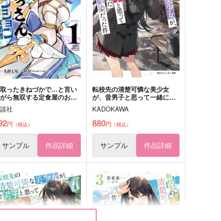
utter Boy
しあわせバター
87
1,430
円
円
（税込）
（税込）
空条承太郎×花京院典明
空×放浪者
サンプル
作品詳細
サンプル
作品詳細
昔取ったきねづかで…と言い
転校先の清楚可憐な美少女
ながら無双する定食屋のおっ
が、昔男子と思って一緒に遊
さん、実は伝説のダンジョン
んだ幼馴染だった件 9
講談社
KADOKAWA
略者 1
92
880
円
円
（税込）
（税込）
サンプル
作品詳細
サンプル
作品詳細
ゼア・イズ…
キスで死にな