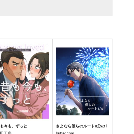
昔も今も、ずっと
さよなら僕らのルートn分の1
升田工房
butter.com