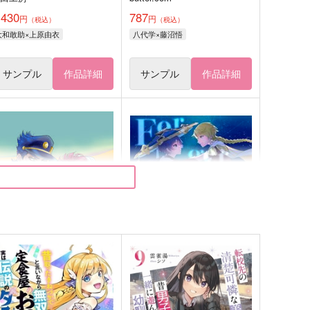
,430
787
円
円
（税込）
（税込）
大和敢助×上原由衣
八代学×藤沼悟
サンプル
作品詳細
サンプル
作品詳細
ESERT ROSE
Forget:About