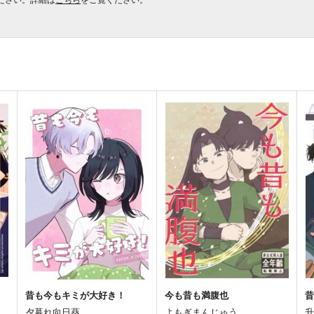
昔も今もキミが大好き！
今も昔も満腹也
夕暮れ向日葵
よもぎまんじゅう