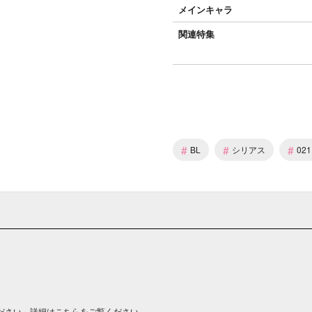
メインキャラ
関連特集
#
#
#
BL
シリアス
02
ださい。詳細は
こちら
をご覧ください。