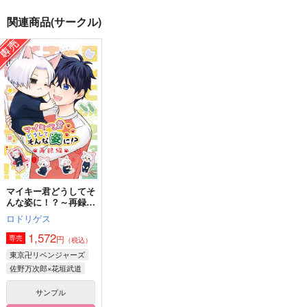
関連商品(サークル)
たべられないっていっ
Tie the Knot
Pieces of Tomorrow
てるでしょーが!!
shiro5o
shiro5o
双
944
385
円
円
（税込）
（税込）
1,257
円
（税込）
佐野万次郎×花垣武道
佐野万次郎×花垣武道
佐野万次郎×花垣武道
サンプル
サンプル
サンプル
作品詳細
作品詳細
作品詳細
マイキー君どうしてそ
んな姿に！？～再録編
～
ロドリゲス
1,572
円
専売
（税込）
東京卍リベンジャーズ
佐野万次郎×花垣武道
サンプル