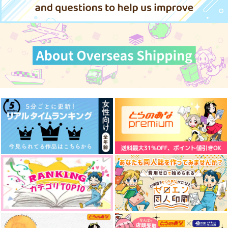
東京卍リベンジャーズ
そうして、ふたり。
図書室の恋
煌々一閃(きらきらい
佐野万次郎×花垣武道
っせん)
DACOS
小さな幸せ
サンプル
雪國
787
550
円
円
（税込）
（税込）
787
円
（税込）
カート
花垣武道×佐野万次郎
佐野万次郎×花垣武道
佐野万次郎×花垣武道
サンプル
サンプル
サンプル
作品詳細
作品詳細
作品詳細