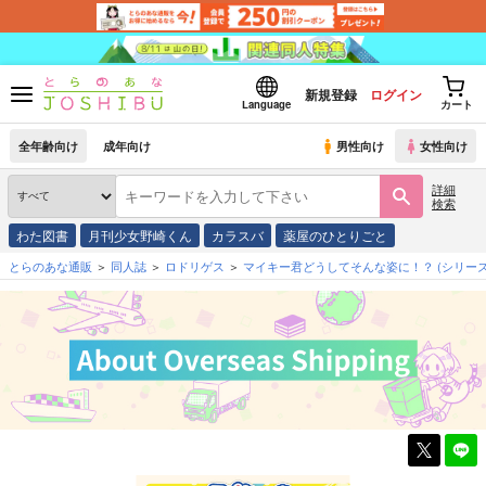
新規登録
ログイン
Language
カート
全年齢向け
成年向け
男性向け
女性向け
詳細
検索
わた図書
月刊少女野崎くん
カラスバ
薬屋のひとりごと
とらのあな通販
同人誌
ロドリゲス
マイキー君どうしてそんな姿に！？
(シリーズ