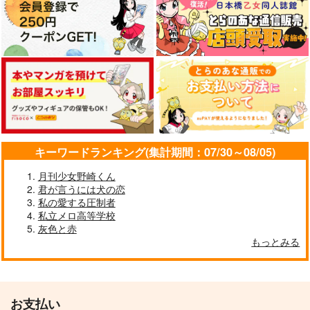
カルペ・ディエム
となりのゴースト
ZUTTO ISSHO
DACOS
602
shiro5o
1,257
755
319
円
円
円
（税込）
（税込）
（税込）
花垣武道×佐野万次郎
佐野万次郎×花垣武道
佐野万次郎×花垣武道
サンプル
サンプル
サンプル
作品詳細
作品詳細
作品詳細
キーワードランキング(集計期間：07/30～08/05)
月刊少女野崎くん
君が言うには犬の恋
私の愛する圧制者
私立メロ高等学校
灰色と赤
もっとみる
HAPPY MEME!
蟷螂之斧-赦-
お支払い