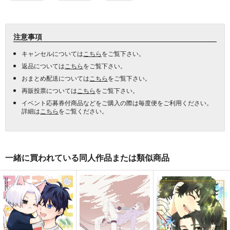
注意事項
キャンセルについては
こちら
をご覧下さい。
返品については
こちら
をご覧下さい。
おまとめ配送については
こちら
をご覧下さい。
再販投票については
こちら
をご覧下さい。
イベント応募券付商品などをご購入の際は毎度便をご利用ください。
詳細は
こちら
をご覧ください。
一緒に買われている同人作品または類似商品