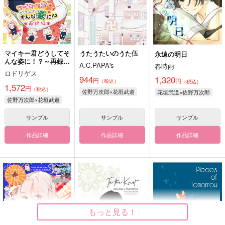
マイキー君どうしてそ
うたうたいのうた伍
永遠の明日
んな姿に！？～再録編
A.C.PAPA's
春時雨
～
ロドリゲス
944
1,320
円
円
（税込）
（税込）
1,572
円
（税込）
佐野万次郎×花垣武道
花垣武道×佐野万次郎
佐野万次郎×花垣武道
サンプル
サンプル
サンプル
作品詳細
作品詳細
作品詳細
もっと見る！