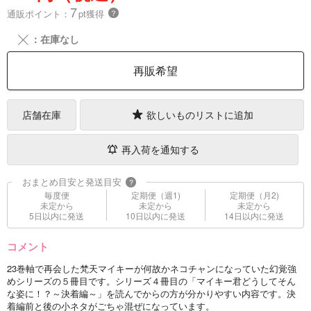
7
通販ポイント：
pt獲得
？
╳
：在庫なし
再販希望
店舗在庫
欲しいものリストに追加
再入荷を通知する
おまとめ目安と発送目安
?
毎度便
定期便（週1)
定期便（月2)
未定から
未定から
未定から
5日以内に発送
10日以内に発送
14日以内に発送
コメント
23巻軸で再会した梵天マイキーが何故かネコチャンになっていた幻覚強
めシリーズの５冊目です。シリーズ４冊目の「マイキー君どうしてそん
な姿に！？～決着編～」を読んでからの方が分かりやすい内容です。決
着編前と後の小ネタがごちゃ混ぜになっています。