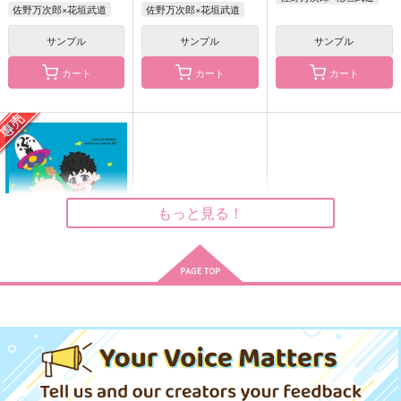
佐野万次郎×花垣武道
佐野万次郎×花垣武道
サンプル
サンプル
サンプル
キミをぎゃふんと言わ
ラムジレンマ
アニュス・デイ
せたい！
雪國
餅々屋
カート
カート
カート
CHIPS
1,572
2,800
円
円
（税込）
（税込）
614
円
（税込）
佐野万次郎×花垣武道
佐野万次郎×花垣武道
佐野万次郎×花垣武道
サンプル
サンプル
サンプル
作品詳細
作品詳細
作品詳細
もっと見る！
ZUON -
Because You Stayed-
shiro5o
セール中
専売
330
円
（税込）