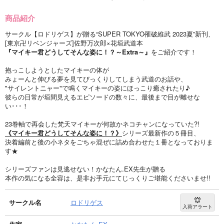
商品紹介
サークル【ロドリゲス】が贈る“SUPER TOKYO罹破維武 2023夏”新刊、
[東京卍リベンジャーズ]佐野万次郎×花垣武道本
『マイキー君どうしてそんな姿に！？～Extra～』
をご紹介です！
抱っこしようとしたマイキーの体が
みょーんと伸びる夢を見てびっくりしてしまう武道のお話や、
"サイレントニャー"で鳴くマイキーの姿にほっこり癒されたり♪
彼らの日常が垣間見えるエピソードの数々に、最後まで目が離せな
い･･･！
23巻軸で再会した梵天マイキーが何故かネコチャンになっていた?!
《マイキー君どうしてそんな姿に！？》
シリーズ最新作の５冊目、
決着編前と後の小ネタをごちゃ混ぜに詰め合わせた１冊となっておりま
す★
シリーズファンは見逃せない！かなたん.EX先生が贈る
本作の気になる全容は、是非お手元にてじっくりご堪能くださいませ!!
サークル名
ロドリゲス
入荷アラート