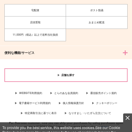
宅配便
ポスト投函
店頭受取
おまとめ配送
11,000円（税込）以上で送料当社負担
便利な機能/サービス
店舗を探す
WEBSITE利用規約
とらのあな会員規約
通信販売ポイント規約
電子書籍サービス利用規約
個人情報保護方針
クッキーポリシー
特定商取引法に基づく表示
なりすまし・いたずら注文について
For Overseas customer, now you can ship your purchases by using purchases agent
services “AOCS”! Click {more…} for more information …
more
To provide you the best service, this website uses cookies.See our Cookie