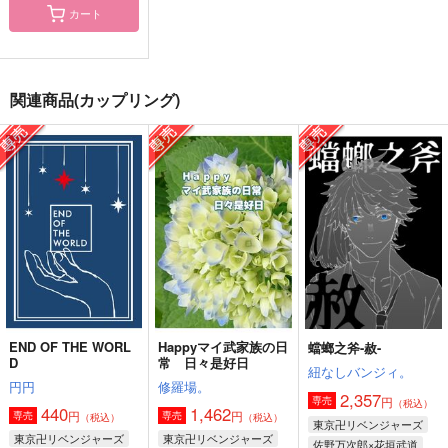
カート
SAME HERE
ZUON -
ワームホール
Because You Stayed-
shiro5o
雪國
関連商品(カップリング)
shiro5o
220
787
円
円
（税込）
（税込）
330
円
（税込）
佐野万次郎×花垣武道
佐野万次郎×花垣武道
佐野万次郎×花垣武道
サンプル
サンプル
サンプル
作品詳細
作品詳細
作品詳細
END OF THE WORL
Happyマイ武家族の日
蟷螂之斧-赦-
D
常 日々是好日
紐なしバンジィ。
円円
修羅場。
2,357
円
専売
（税込）
440
1,462
円
円
専売
専売
（税込）
（税込）
東京卍リベンジャーズ
東京卍リベンジャーズ
東京卍リベンジャーズ
佐野万次郎×花垣武道