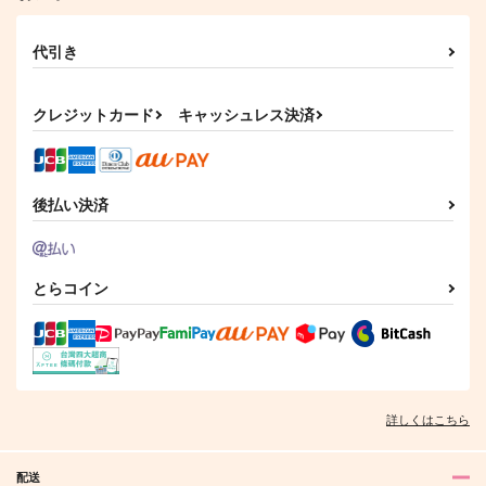
MosUxg
紐なしバンジィ。
715
2,357
円
円
（税込）
（税込）
代引き
佐野万次郎×花垣武道
佐野万次郎×花垣武道
サンプル
サンプル
クレジットカード
キャッシュレス決済
作品詳細
作品詳細
後払い決済
とらコイン
詳しくはこちら
配送