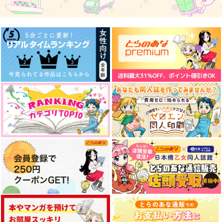
サンプル
サンプル
サンプル
作品詳細
作品詳細
作品詳細
ひとひらを閉じ込めて
Rutted Road
つるコレ
メメントミント
ナツノヲワリ
さくさく
1,283
2,515
2,987
円
円
円
（税込）
（税込）
（税込）
鶴丸国永
山姥切国広×山姥切長義
豊前江×篭手切江
サンプル
サンプル
サンプル