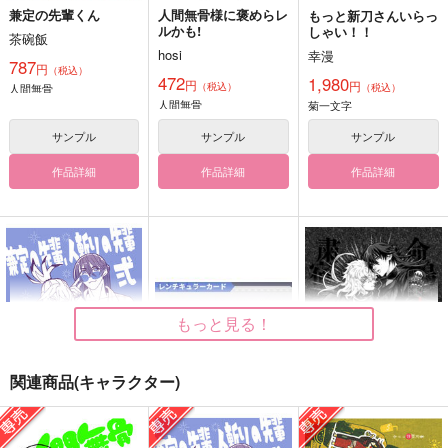
兼定の先輩くん
人間無骨様に褒めらレ
もっと新刀さんいらっ
ルかも!
しゃい！！
茶碗飯
hosi
幸漫
787
円
（税込）
472
1,980
円
円
（税込）
人間無骨
（税込）
人間無骨
菊一文字
サンプル
サンプル
サンプル
作品詳細
作品詳細
作品詳細
もっと見る！
関連商品(キャラクター)
兼定の先輩、人斬りの
ファイノンレンチキュ
シュクメイゼンヤ