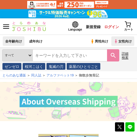
新規登録
ログイン
Language
カート
全年齢向け
成年向け
男性向け
女性向け
詳細
検索
ゼンゼロ
桜河こはく
鬼滅の刃
薬屋のひとりごと
とらのあな通販
同人誌
アルファベット19
御散歩無骨記