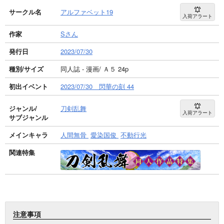
サークル名
アルファベット19
入荷アラート
作家
Sさん
発行日
2023/07/30
種別/サイズ
同人誌 - 漫画/ Ａ５ 24p
初出イベント
2023/07/30 閃華の刻 44
ジャンル/
刀剣乱舞
入荷アラート
サブジャンル
メインキャラ
人間無骨
愛染国俊
不動行光
関連特集
注意事項