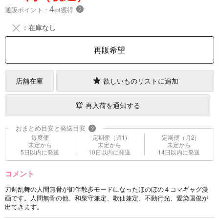
4
通販ポイント：
pt獲得
？
╳
：在庫なし
再販希望
店舗在庫
欲しいものリストに追加
再入荷を通知する
おまとめ目安と発送目安
?
毎度便
定期便（週1)
定期便（月2)
未定から
未定から
未定から
5日以内に発送
10日以内に発送
14日以内に発送
コメント
刀剣乱舞の人間無骨が御伴散歩モードになったほのぼの４コマギャグ漫
画です。人間無骨の他、和泉守兼定、歌仙兼定、不動行光、愛染国俊が
出てきます。