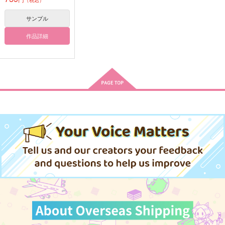
（税込）
1,100
長船派
一期一振
円
（税込）
サンプル
サンプル
サンプル
サンプル
作品詳細
作品詳細
作品詳細
作品詳細
天五と作ろう古典すい
過去録 -再- 参ト四
過去録 -再- 壱ト弐
ーつ
いもけんぴ
いもけんぴ
遊屋
3,287
3,287
円
円
（税込）
（税込）
787
円
（税込）
山伏国広
山伏国広
三日月宗近