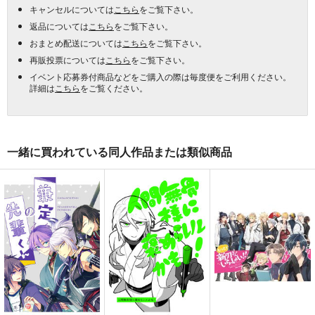
キャンセルについては
こちら
をご覧下さい。
返品については
こちら
をご覧下さい。
おまとめ配送については
こちら
をご覧下さい。
再販投票については
こちら
をご覧下さい。
イベント応募券付商品などをご購入の際は毎度便をご利用ください。
詳細は
こちら
をご覧ください。
一緒に買われている同人作品または類似商品