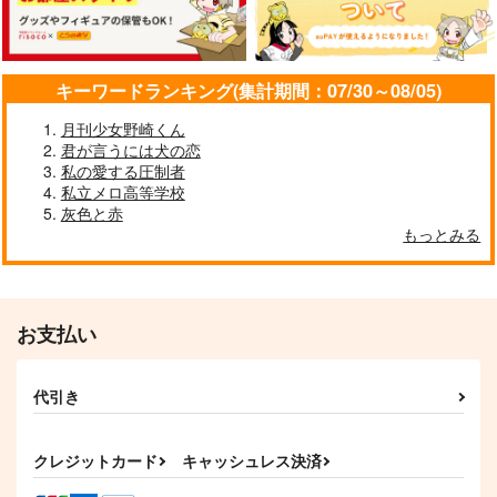
作品詳細
作品詳細
作品詳細
キーワードランキング(集計期間：07/30～08/05)
月刊少女野崎くん
君が言うには犬の恋
私の愛する圧制者
私立メロ高等学校
灰色と赤
もっとみる
ポンコツルマル
犬の心犬知らず
お支払い
さくさく
Aqua+
739
472
円
円
（税込）
（税込）
代引き
鶴丸国永
五月雨江×村雲江
サンプル
サンプル
クレジットカード
キャッシュレス決済
作品詳細
作品詳細