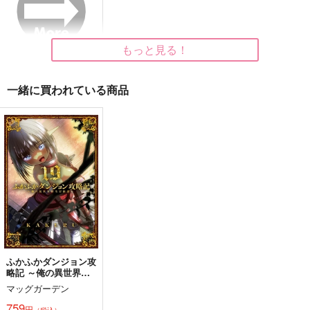
からくの
NAITEI
L-wing
998
440
629
円
円
円
（税込）
（税込）
（税込）
大倶利伽羅
薬研藤四郎
薬研藤四郎
もっと見る！
サンプル
サンプル
サンプル
作品詳細
作品詳細
作品詳細
一緒に買われている商品
ふかふかダンジョン攻
廻
天赦赤口
常夜の餞
略記 ～俺の異世界転
生冒険譚～ 19
幸漫
ほっとけーきのような
ヒメムラサキ
マッグガーデン
もの
2,200
935
円
759
円
（税込）
（税込）
円