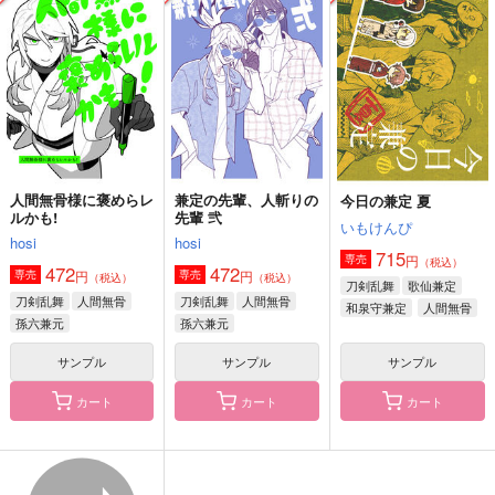
先輩 弐
ラーカードSサイズ
S.T.O
hosi
SnowyTabby
897
円
（税込）
472
2,357
円
円
（税込）
（税込）
一文字則宗×孫六兼元
人間無骨
ファイノン
サンプル
サンプル
サンプル
作品詳細
作品詳細
作品詳細
人間無骨様に褒めらレ
兼定の先輩、人斬りの
今日の兼定 夏
ルかも!
先輩 弐
いもけんぴ
hosi
hosi
715
円
専売
（税込）
472
472
円
円
専売
専売
（税込）
（税込）
刀剣乱舞
歌仙兼定
刀剣乱舞
人間無骨
刀剣乱舞
人間無骨
和泉守兼定
人間無骨
孫六兼元
孫六兼元
サンプル
サンプル
サンプル
カート
カート
カート
なれあうつもりはなか
薬研藤四郎に聞いた怖
薬研が隊長！～はじめ
った19
い話
てのおつかい～