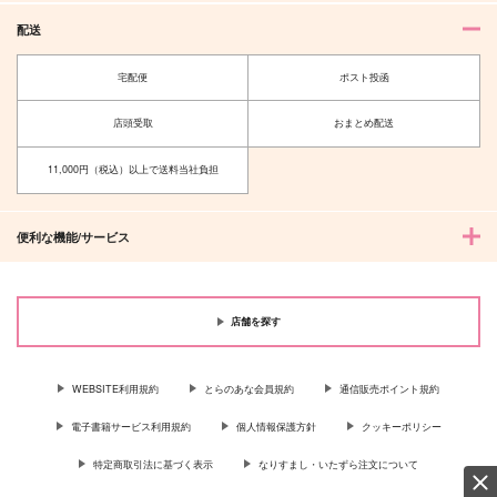
スラムダンク
スラムダンク
スラムダンク
宮城リョータ×三井寿
宮城リョータ×三井寿
配送
宮城リョータ×三井寿
宅配便
ポスト投函
サンプル
サンプル
サンプル
カート
カート
カート
店頭受取
おまとめ配送
11,000円（税込）以上で送料当社負担
便利な機能/サービス
店舗を探す
WEBSITE利用規約
とらのあな会員規約
通信販売ポイント規約
ねぇ、夢じゃなくて
電子書籍サービス利用規約
個人情報保護方針
クッキーポリシー
も。
赤いポスト
特定商取引法に基づく表示
なりすまし・いたずら注文について
629
円
専売
（税込）