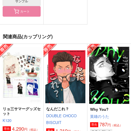
サンプル
カート
正解の男
脇役のオレ達
Love letter
関連商品(カップリング)
OKT!
K120
ラストダンス
629
315
990
円
円
円
（税込）
（税込）
（税込）
宮城リョータ×三井寿
宮城リョータ×三井寿
宮城リョータ×三井寿
サンプル
サンプル
サンプル
作品詳細
作品詳細
作品詳細
リョ三サマーグッズセ
なんだこれ？
Why You?
ット
DOUBLE CHOCO
英雄のうた
K120
BISCUIT
787
円
専売
（税込）
4,290
円
専売
1,210
（税込）
専売