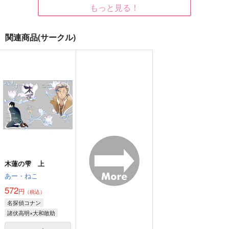
もっと見る！
関連商品(サークル)
あるはれのひに
変なるみつ。
until they are soft en
ough
maigo。
ナナイロ
azurite
600
394
円
円
（税込）
（税込）
715
円
（税込）
水戸洋平×三井寿
流川楓×三井寿
水戸洋平×三井寿
サンプル
サンプル
サンプル
作品詳細
作品詳細
作品詳細
木蓮の雫 上
あー・ねこ
572
円
（税込）
名探偵コナン
諸伏高明×大和敢助