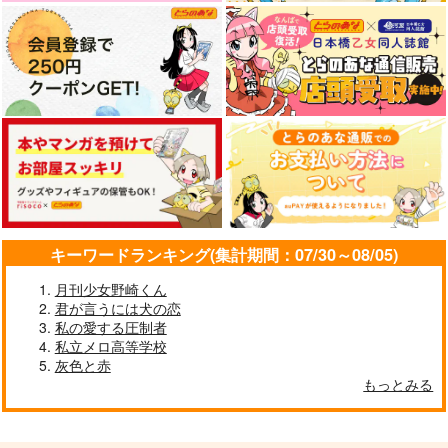
472
円
専売
（税込）
スラムダンク
スラムダンク
You're my precious
この恋眠ろう
明けない夜のインソム
スラムダンク
宮城リョータ×三井寿
宮城リョータ×三井寿
ニア
宮城リョータ×三井寿
twilight
Apuri
汁そば
629
944
円
円
サンプル
サンプル
サンプル
（税込）
（税込）
1,257
円
（税込）
赤井秀一×安室透
赤井秀一×安室透
カート
カート
カート
赤井秀一×安室透
サンプル
サンプル
サンプル
作品詳細
作品詳細
作品詳細
キーワードランキング(集計期間：07/30～08/05)
月刊少女野崎くん
君が言うには犬の恋
私の愛する圧制者
私立メロ高等学校
灰色と赤
もっとみる
エンJOYフル
Live in My heart
おだいじに
夜行性
サラユナカラジオ
よふかし
220
660
472
円
円
専売
専売
円
専売
（税込）
（税込）
（税込）