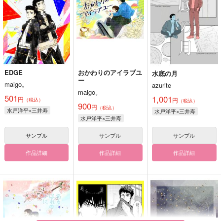
EDGE
おかわりのアイラブユ
水底の月
ー
maigo。
azurite
maigo。
501
1,001
円
円
（税込）
（税込）
900
円
（税込）
水戸洋平×三井寿
水戸洋平×三井寿
水戸洋平×三井寿
サンプル
サンプル
サンプル
作品詳細
作品詳細
作品詳細