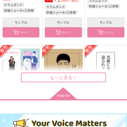
円
スラムダンク
（税込）
スラムダンク
宮城リョータ×三井寿
スラムダンク
宮城リョータ×三井寿
宮城リョータ×三井寿
推しカプに間男現れた
柘榴
サンプル
サンプル
サンプル
木蓮の雫 上
K120
K120
あー・ねこ
カート
カート
カート
590
590
572
円
円
円
（税込）
（税込）
（税込）
宮城リョータ×三井寿
宮城リョータ×三井寿
諸伏高明×大和敢助
サンプル
サンプル
サンプル
作品詳細
作品詳細
作品詳細
もっと見る！
リョ三冊子セット
はじめての、
元彼に復縁を迫られて
いる。
K120
赤いポスト
K120
1,287
787
円
円
専売
専売
（税込）
（税込）