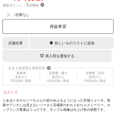
5
通販ポイント：
pt獲得
？
╳
：在庫なし
再販希望
店舗在庫
欲しいものリストに追加
再入荷を通知する
おまとめ目安と発送目安
?
毎度便
定期便（週1)
定期便（月2)
未定から
未定から
未定から
5日以内に発送
10日以内に発送
14日以内に発送
コメント
とあるときからソーちゃんの姿がみえるようになった宮城リョータ。母
親やアンナには見えないソータと宮城家のわちゃわちゃストーリー。カ
ップリング要素はリョ三です。サンプル画像は仕上げ前の状態てす。