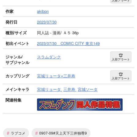
入荷アラート
作家
akibon
発行日
2023/07/30
種別/サイズ
同人誌 - 漫画/ Ａ５ 36p
初出イベント
2023/07/30 COMIC CITY 東京149
ジャンル/
スラムダンク
入荷アラート
サブジャンル
カップリング
宮城リョータ×三井寿
入荷アラート
メインキャラ
宮城リョータ
三井寿
宮城ソータ
関連特集
#
#
ラブコメ
0907-09#天上天下三井独尊9