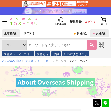
新規登録
ログイン
Language
カート
全年齢向け
成年向け
男性向け
女性向け
詳細
検索
怪盗キッド×江戸川…
灰色と赤
原神
薬屋のひとりごと
とらのあな通販
同人誌
あー・ねこ
空とリョータとソーちゃんと