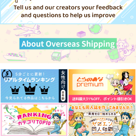
157
円
専売
（税込）
スラムダンク
スラムダンク
スラムダンク
宮城リョータ×三井寿
宮城リョータ×三井寿
中1×中2リョ三ゲスト
The possibilities are
赤井教官の恋人ってど
宮城リョータ×三井寿
本 いつかまた君とき
endless!
んな人？
っと。
サンプル
サンプル
サンプル
からんころん。
ROAS
Apuri
1,100
715
897
円
円
円
カート
カート
カート
（税込）
（税込）
（税込）
宮城リョータ×三井寿
ギャラガー×サンデー
赤井秀一×安室透
サンプル
サンプル
サンプル
作品詳細
作品詳細
作品詳細
何年経っても
オレにくれるの！？
オレはちょっと悩んで
るんスけど
赤いポスト
きのこ売り
山わさび曹達水
629
629
円
円
専売
専売
（税込）
（税込）