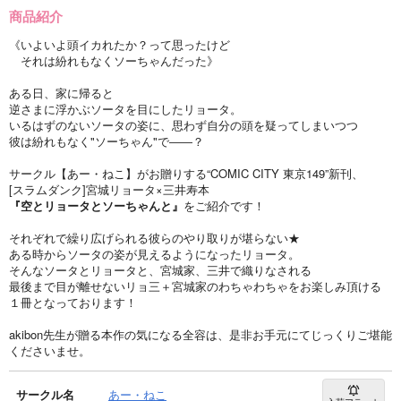
商品紹介
《いよいよ頭イカれたか？って思ったけど
それは紛れもなくソーちゃんだった》
ある日、家に帰ると
逆さまに浮かぶソータを目にしたリョータ。
いるはずのないソータの姿に、思わず自分の頭を疑ってしまいつつ
彼は紛れもなく"ソーちゃん"で――？
サークル【あー・ねこ】がお贈りする“COMIC CITY 東京149”新刊、
[スラムダンク]宮城リョータ×三井寿本
『空とリョータとソーちゃんと』
をご紹介です！
それぞれで繰り広げられる彼らのやり取りが堪らない★
ある時からソータの姿が見えるようになったリョータ。
そんなソータとリョータと、宮城家、三井で織りなされる
最後まで目が離せないリョ三＋宮城家のわちゃわちゃをお楽しみ頂ける
１冊となっております！
akibon先生が贈る本作の気になる全容は、是非お手元にてじっくりご堪能
くださいませ。
サークル名
あー・ねこ