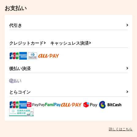
解釈違いの恋ですが
be forgiven
スラムダンク
スラムダンク
スラムダンク
お支払い
JunKyard
ありの巣
宮城リョータ×三井寿
宮城リョータ×三井寿
宮城リョータ×三井寿
472
472
円
円
（税込）
（税込）
サンプル
サンプル
サンプル
代引き
赤井秀一×安室透
赤井秀一×安室透
カート
カート
カート
サンプル
サンプル
クレジットカード
キャッシュレス決済
作品詳細
作品詳細
後払い決済
とらコイン
La freur coulante（p
BL営業やめてくれ
光の軌跡
remiere partie）
K120
スイートポテト
ラストダンス
詳しくはこちら
590
704
円
専売
円
専売
（税込）
（税込）
472
円
専売
（税込）