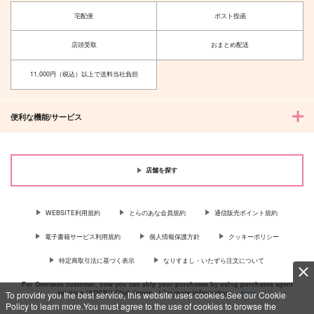
宅配便
ポスト投函
サンプル
サンプル
サンプル
カート
カート
カート
店頭受取
おまとめ配送
11,000円（税込）以上で送料当社負担
便利な機能/サービス
店舗を探す
WEBSITE利用規約
とらのあな会員規約
通信販売ポイント規約
鬼と刀の邂逅録
君を帯びる
電子書籍サービス利用規約
個人情報保護方針
クッキーポリシー
ツルバミたんぼ
甘夏手帖
特定商取引法に基づく表示
なりすまし・いたずら注文について
629
1,210
円
円
専売
専売
（税込）
（税込）
刀剣乱舞
刀剣乱舞
For Overseas customer, now you can ship your purchases by using purchases agent
services “AOCS”! Click {more…} for more information …
more
To provide you the best service, this website uses cookies.See our Cookie
へし切長谷部
男審神者×へし切長谷部
Policy to learn more.You must agree to the use of cookies to browse the
燭台切光忠
我妻善逸