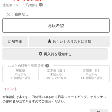
7
通販ポイント：
pt獲得
？
╳
：在庫なし
再販希望
店舗在庫
欲しいものリストに追加
再入荷を通知する
おまとめ目安と発送目安
?
毎度便
定期便（週1)
定期便（月2)
未定から
未定から
未定から
5日以内に発送
10日以内に発送
14日以内に発送
コメント
全年齢向け本です。刀剣達のゆるゆる日常ショートギャグ。オリジナル
の審神者が出てきますのでご注意ください。