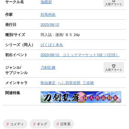
サークル名
伽羅厨
入荷アラート
作家
対馬州佑
発行日
2023/08/12
種別/サイズ
同人誌 - 漫画/ Ｂ５ 24p
シリーズ（同人）
ばくばく本丸
初出イベント
2023/08/12 コミックマーケット102（1日目）
ジャンル/
刀剣乱舞
入荷アラート
サブジャンル
メインキャラ
歌仙兼定
へし切長谷部
三名槍
関連特集
#
#
#
コメディ
ギャグ
日常系