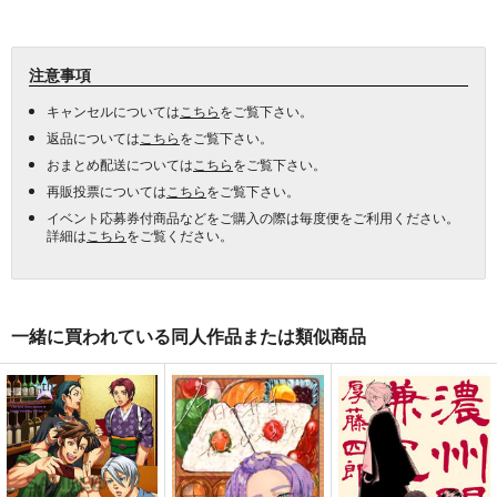
注意事項
キャンセルについては
こちら
をご覧下さい。
返品については
こちら
をご覧下さい。
おまとめ配送については
こちら
をご覧下さい。
再販投票については
こちら
をご覧下さい。
イベント応募券付商品などをご購入の際は毎度便をご利用ください。
詳細は
こちら
をご覧ください。
一緒に買われている同人作品または類似商品