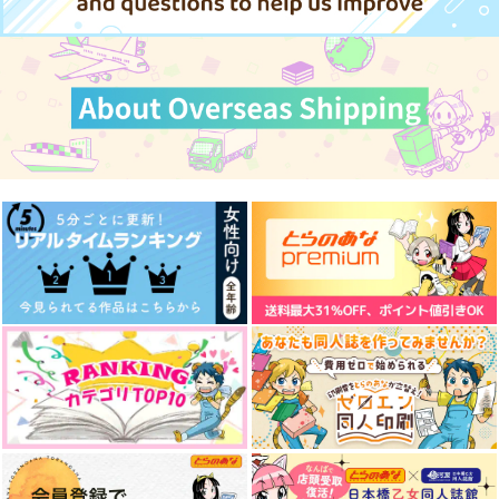
花葬の約束
サンプル
サンプル
サンプル
あめざいく
白霜亭
おむすびおいしい
2,357
472
1,572
円
円
円
カート
カート
カート
（税込）
（税込）
（税込）
歌仙兼定
大倶利伽羅×歌仙兼定
燭台切光忠×歌仙兼定
サンプル
サンプル
サンプル
作品詳細
作品詳細
作品詳細
監サ官 -サウナーの長
ふれて つないで はな
それこそが幸福なのだ
義くん-
さないで
と
本人不在
何らかの兆し
再生紙。
629
787
707
円
円
専売
専売
円
（税込）
（税込）
（税込）
最後に愛をひとさじ
エドワルダの嘘再録集
あなたの声で世界が廻
山姥切長義+山
刀剣乱舞
刀剣乱舞
刀剣乱舞
る
姥切国広
へし切長谷部×女審神者
へし切長谷部×女審神者
楽園図書館
エドワルダの嘘