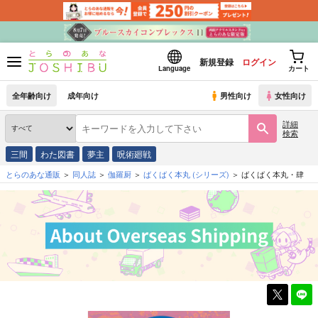
新規登録
ログイン
Language
カート
全年齢向け
成年向け
男性向け
女性向け
詳細
検索
三間
わた図書
夢主
呪術廻戦
とらのあな通販
同人誌
伽羅厨
ばくばく本丸
(シリーズ)
ばくばく本丸・肆