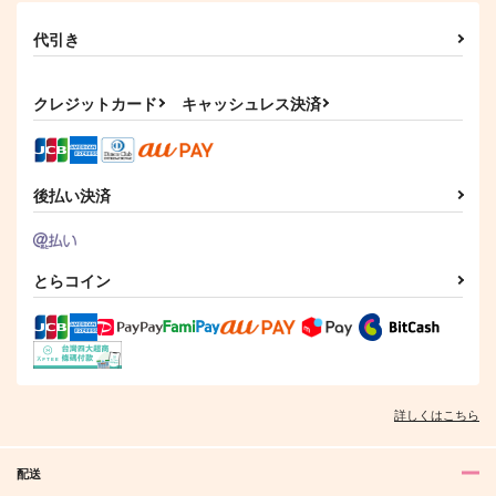
1,815
円
（税込）
3,500
円
（税込）
歌仙兼定
サンプル
サンプル
サンプル
代引き
歌仙兼定
カート
カート
カート
サンプル
サンプル
クレジットカード
キャッシュレス決済
作品詳細
作品詳細
後払い決済
とらコイン
また来て地獄。
主従の休息につき、ル
燭台切光忠はカッコよ
ームキーのご準備を
く決めたい！
更地
蒼月の箱庭
涙腺
詳しくはこちら
1,001
円
専売
（税込）
1,320
700
円
円
（税込）
（税込）
刀剣乱舞
刀剣乱舞
刀剣乱舞
日本号×へし切長谷部
配送
刀剣男士×審神者
燭台切光忠×へし切長谷部