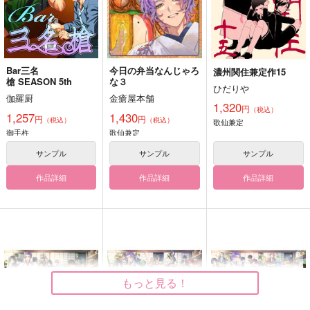
Bar三名
今日の弁当なんじゃろ
濃州関住兼定作15
槍 SEASON 5th
な３
ひだりや
伽羅厨
金瘡屋本舗
1,320
円
（税込）
1,257
1,430
円
円
（税込）
（税込）
歌仙兼定
御手杵
歌仙兼定
サンプル
サンプル
サンプル
作品詳細
作品詳細
作品詳細
もっと見る！