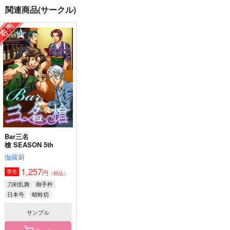
関連商品(サークル)
歌仙兼定はだいたい厨
歌仙兼定はだいたい厨
歌仙兼定はだいたい厨
にいる 再録集・その
にいる 再録集・その
にいる 再録集・その
1
2
3
茶碗飯
茶碗飯
茶碗飯
1,729
1,980
2,200
円
円
円
（税込）
（税込）
（税込）
歌仙兼定
歌仙兼定
オールキャラ
サンプル
サンプル
サンプル
作品詳細
作品詳細
作品詳細
Bar三名
槍 SEASON 5th
伽羅厨
1,257
円
専売
（税込）
刀剣乱舞
御手杵
日本号
蜻蛉切
サンプル