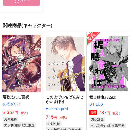
カート
歌仙兼定はだいたい厨
夕闇の煌めき-肆-
杠本丸 肆～翳り月～
にいる 18膳目
すりーぷ＊どっぐ
関ノ山
関連商品(キャラクター)
茶碗飯
747
944
円
円
（税込）
（税込）
787
円
（税込）
太宰治×女夢主
山姥切長義×山姥切国広
オールキャラ
サンプル
サンプル
サンプル
作品詳細
作品詳細
作品詳細
竜歌えにし言祝
このよでいちばんみじ
据え膳食わぬは
かいまほう
あめざいく
B PLUS
Hummingbird
2,357
787
円
円
専売
（税込）
（税込）
715
円
（税込）
刀剣乱舞
刀剣乱舞
刀剣乱舞
大倶利伽羅×歌仙兼定
へし切長谷部×女審神者
へし切長谷部×女審神者