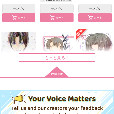
今日も厨は騒がしい1
今日も厨は騒がしい6
今日も厨は騒がしい5
サンプル
サンプル
サンプル
～3再録集
かえるシチュー
かえるシチュー
かえるシチュー
カート
カート
カート
787
787
円
円
（税込）
（税込）
2,044
円
（税込）
オールキャラ
オールキャラ
オールキャラ
サンプル
サンプル
サンプル
作品詳細
作品詳細
作品詳細
もっと見る！
朽ちせぬ蔓花
それはさておき
恋と主命の境界線
氷獄園
5075
Petrichor&Yomogi
1,430
535
472
円
円
円
専売
（税込）
（税込）
（税込）
刀剣乱舞
刀剣乱舞
刀剣乱舞
へし切長谷部×男審神者
へし切長谷部×女審神者
へし切長谷部×女審神者
竜歌えにし言祝
我侭一つ願うなら