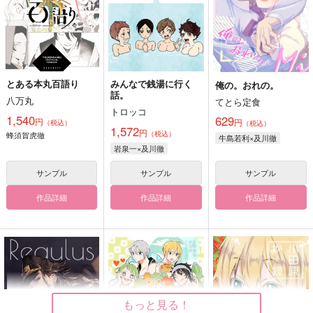
とある本丸百語り
みんなで銭湯に行く
俺の。おれの。
話。
八万丸
てとら定食
トロッコ
1,540
629
円
円
（税込）
（税込）
1,572
円
（税込）
蜂須賀虎徹
牛島若利×及川徹
岩泉一×及川徹
サンプル
サンプル
サンプル
作品詳細
作品詳細
作品詳細
もっと見る！