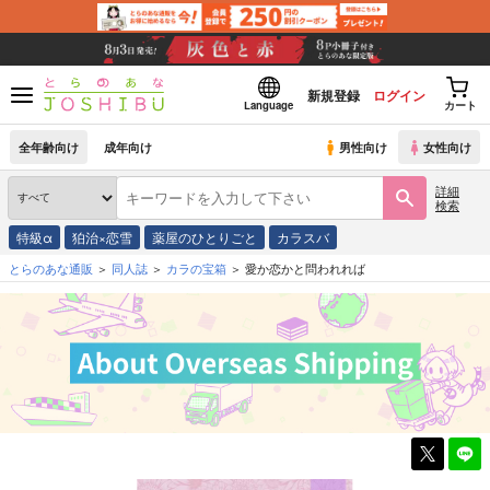
新規登録
ログイン
Language
カート
全年齢向け
成年向け
男性向け
女性向け
詳細
検索
特級α
狛治×恋雪
薬屋のひとりごと
カラスバ
とらのあな通販
同人誌
カラの宝箱
愛か恋かと問われれば