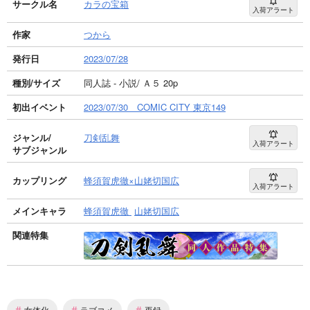
サークル名
カラの宝箱
入荷アラート
作家
つから
発行日
2023/07/28
種別/サイズ
同人誌 - 小説/ Ａ５ 20p
初出イベント
2023/07/30 COMIC CITY 東京149
ジャンル/
刀剣乱舞
入荷アラート
サブジャンル
カップリング
蜂須賀虎徹×山姥切国広
入荷アラート
メインキャラ
蜂須賀虎徹
山姥切国広
関連特集
#
#
#
女体化
ラブコメ
再録