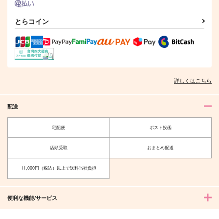
この関係は恋ではない
ちょぎくに×おとぎ話
君と同室になりたい！
アンソロジー「モノロ
にど寝
電波恋獄
ーグじゃ足りない」
とらコイン
憐恋漣。
787
787
円
円
（税込）
（税込）
3,144
円
（税込）
山姥切国広×山姥切長義
大包平×山姥切国広
山姥切長義×山姥切国広
サンプル
サンプル
サンプル
詳しくはこちら
作品詳細
作品詳細
作品詳細
配送
宅配便
ポスト投函
店頭受取
おまとめ配送
11,000円（税込）以上で送料当社負担
便利な機能/サービス
飛花うらうら
宝箱の底の、一番大き