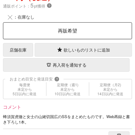
5
通販ポイント：
pt獲得
？
╳
：在庫なし
再販希望
店舗在庫
欲しいものリストに追加
再入荷を通知する
おまとめ目安と発送目安
?
毎度便
定期便（週1)
定期便（月2)
未定から
未定から
未定から
5日以内に発送
10日以内に発送
14日以内に発送
コメント
蜂須賀虎徹と女士の山姥切国広のSSをまとめたものです。Web再録と書
き下ろし1本。