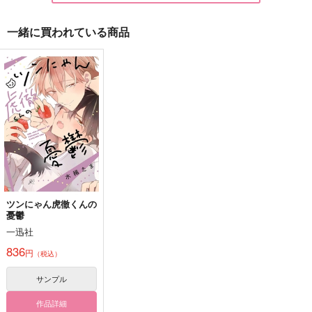
一緒に買われている商品
Regulus
海デビュー！
小田原抄録4
g-rough
いなかまんじゅう
PINK POWER
TEAM
330
472
円
円
（税込）
（税込）
822
花京院典明×空条承太郎
円
山姥切国広×山姥切長義
（税込）
山姥切国広
サンプル
サンプル
サンプル
作品詳細
作品詳細
作品詳細
ツンにゃん虎徹くんの
憂鬱
一迅社
836
円
（税込）
サンプル
作品詳細