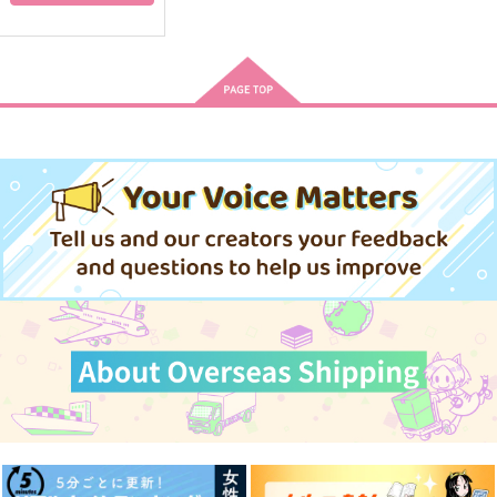
precious secret
愛縁奇縁
無自覚な愛の伝え方
娘はやらん!!!
湯屋
シンスイ
787
787
715
円
円
円
（税込）
（税込）
（税込）
山姥切国広×山姥切長義
食満留三郎×潮江文次郎
山姥切国広×山姥切長義
サンプル
サンプル
サンプル
作品詳細
作品詳細
作品詳細