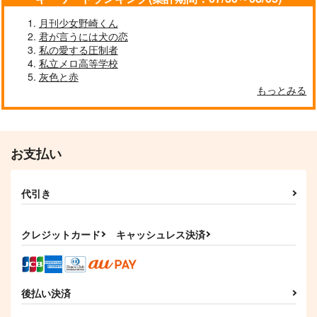
山姥切長義の恋語り
恋と呪いは紙一重！？
シーグラスの恋物語
月刊少女野崎くん
蒼い月と紅い風
あめだまファクトリ
千の庭
君が言うには犬の恋
ー
3,144
629
私の愛する圧制者
円
円
（税込）
（税込）
私立メロ高等学校
550
山姥切国広×山姥切長義
円
山姥切国広×山姥切長義
（税込）
灰色と赤
山姥切国広×山姥切長義
もっとみる
サンプル
サンプル
サンプル
作品詳細
作品詳細
作品詳細
お支払い
代引き
クレジットカード
キャッシュレス決済
後払い決済