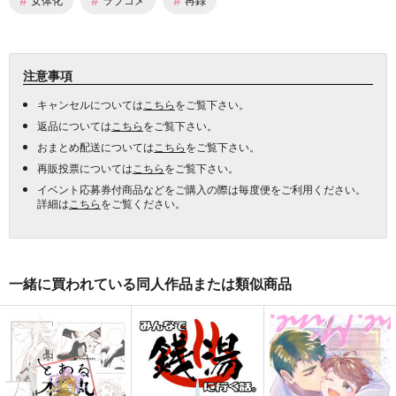
注意事項
キャンセルについては
こちら
をご覧下さい。
返品については
こちら
をご覧下さい。
おまとめ配送については
こちら
をご覧下さい。
再販投票については
こちら
をご覧下さい。
イベント応募券付商品などをご購入の際は毎度便をご利用ください。
詳細は
こちら
をご覧ください。
一緒に買われている同人作品または類似商品