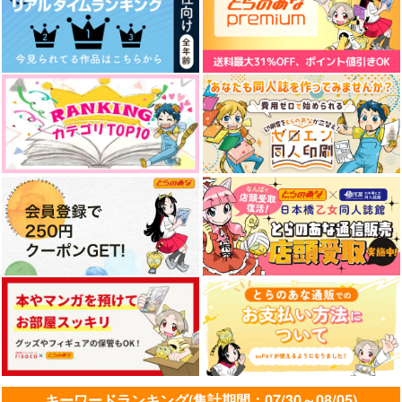
愛の太陽
屋烏之愛
恋
ctrl＋
とんでろ
焼きたてすこーん
858
1,100
629
円
円
円
（税込）
（税込）
（税込）
山姥切長義×山姥切国広
山姥切長義×山姥切国広
土井半助×山田利吉
サンプル
サンプル
サンプル
作品詳細
作品詳細
作品詳細
キーワードランキング(集計期間：07/30～08/05)