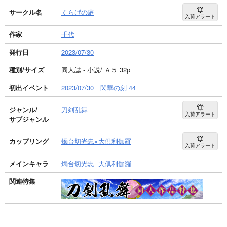
サークル名
くらげの庭
入荷アラート
作家
千代
発行日
2023/07/30
種別/サイズ
同人誌 - 小説/ Ａ５ 32p
初出イベント
2023/07/30 閃華の刻 44
ジャンル/
刀剣乱舞
入荷アラート
サブジャンル
カップリング
燭台切光忠×大倶利伽羅
入荷アラート
メインキャラ
燭台切光忠
大倶利伽羅
関連特集