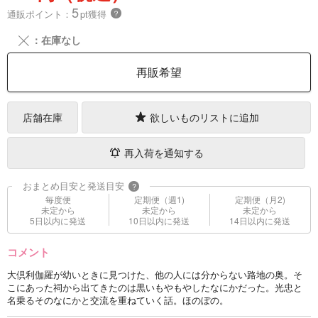
5
通販ポイント：
pt獲得
？
╳
：在庫なし
再販希望
店舗在庫
欲しいものリストに追加
再入荷を通知する
おまとめ目安と発送目安
?
毎度便
定期便（週1)
定期便（月2)
未定から
未定から
未定から
5日以内に発送
10日以内に発送
14日以内に発送
コメント
大倶利伽羅が幼いときに見つけた、他の人には分からない路地の奥。そ
こにあった祠から出てきたのは黒いもやもやしたなにかだった。光忠と
名乗るそのなにかと交流を重ねていく話。ほのぼの。