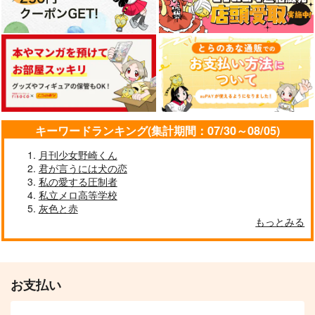
Look at Me!
純情レムナンツ
夏灰に埋む
涙腺
はっぴ～マインド
かぼすサイダー
1,887
2,515
781
円
円
円
（税込）
（税込）
（税込）
燭台切光忠
燭台切光忠×へし切長谷部
燭台切光忠×女審神者
サンプル
サンプル
サンプル
キーワードランキング(集計期間：07/30～08/05)
作品詳細
作品詳細
作品詳細
月刊少女野崎くん
君が言うには犬の恋
私の愛する圧制者
私立メロ高等学校
灰色と赤
もっとみる
お支払い