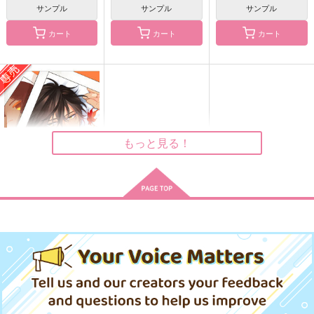
サンプル
サンプル
サンプル
カート
カート
カート
DangDangすきにな
にゃにゃにゃ
けんげん！
る！
運試し
nem
Peony
472
629
円
円
（税込）
（税込）
944
円
（税込）
大倶利伽羅×燭台切光忠
大倶利伽羅×燭台切光忠
大倶利伽羅×燭台切光忠
もっと見る！
サンプル
サンプル
サンプル
作品詳細
作品詳細
作品詳細
おまおれ。
はこにわ。
707
円
専売
（税込）
刀剣乱舞
燭台切光忠×大倶利伽羅
サンプル