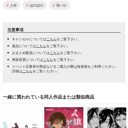
#
#
#
人外
ほのぼの
現パロ
注意事項
キャンセルについては
こちら
をご覧下さい。
返品については
こちら
をご覧下さい。
おまとめ配送については
こちら
をご覧下さい。
再販投票については
こちら
をご覧下さい。
イベント応募券付商品などをご購入の際は毎度便をご利用ください。
詳細は
こちら
をご覧ください。
一緒に買われている同人作品または類似商品