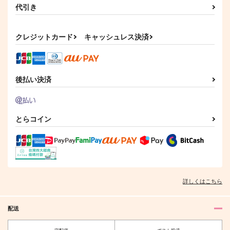
代引き
今日は折れてもいい日
傷の記憶
Ordinary days
だから
こんがらがる
キジトラ
脱毛ケガニ
1,887
787
円
クレジットカード
キャッシュレス決済
円
（税込）
（税込）
787
円
（税込）
燭台切光忠
燭台切光忠
燭台切光忠×審神者
サンプル
サンプル
サンプル
後払い決済
作品詳細
作品詳細
作品詳細
とらコイン
詳しくはこちら
配送
世界の終わり
最後に愛をひとさじ