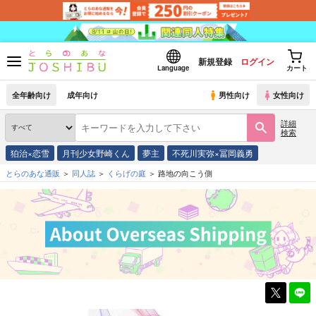
新規登録
ログイン
Language
カート
全年齢向け
成年向け
男性向け
女性向け
詳細
検索
狛治×恋雪
月刊少女野崎くん
夢主
不死川実弥×冨岡義勇
とらのあな通販
同人誌
くらげの庭
路地の向こう側