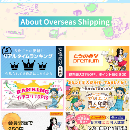
カート
クリミツ セ クー
君への口唇期？1.5
パラダイム・シフト
ル Deux【オマケな
アゴビカリばなな
涙腺
し】
アゴビカリばなな
472
2,287
円
円
（税込）
（税込）
472
円
（税込）
大倶利伽羅×燭台切光忠
燭台切光忠×へし切長谷部
大倶利伽羅×燭台切光忠
サンプル
サンプル
サンプル
作品詳細
作品詳細
作品詳細