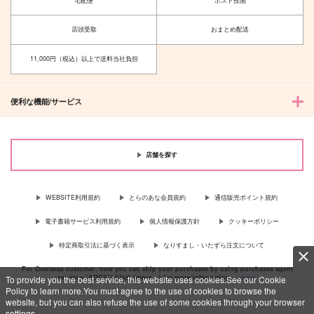
宅配便
ポスト投函
３ permissive versio
楽園図書館
n
惣菜パック
店頭受取
おまとめ配送
629
円
（税込）
1,257
円
（税込）
燭台切光忠×歌仙兼定
11,000円（税込）以上で送料当社負担
燭台切光忠×へし切長谷部
サンプル
サンプル
便利な機能/サービス
作品詳細
作品詳細
店舗を探す
WEBSITE利用規約
とらのあな会員規約
通信販売ポイント規約
電子書籍サービス利用規約
個人情報保護方針
クッキーポリシー
特定商取引法に基づく表示
なりすまし・いたずら注文について
For Overseas customer, now you can ship your purchases by using purchases agent
services “AOCS”! Click {more…} for more information …
more
To provide you the best service, this website uses cookies.See our Cookie
Policy to learn more.You must agree to the use of cookies to browse the
website, but you can also refuse the use of some cookies through your browser
settings.