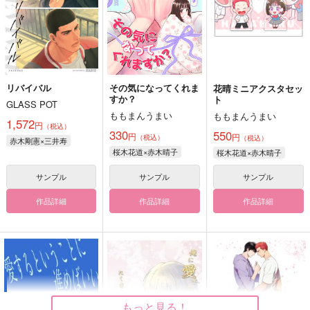
リバイバル
その気になってくれま
花晴ミニアクスタセッ
すか？
ト
GLASS POT
ももまんうまい
ももまんうまい
1,572
円
（税込）
330
550
円
円
（税込）
（税込）
赤木剛憲×三井寿
桜木花道×赤木晴子
桜木花道×赤木晴子
サンプル
サンプル
サンプル
作品詳細
作品詳細
作品詳細
もっと見る！