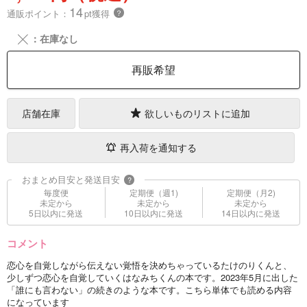
14
通販ポイント：
pt獲得
？
╳
：在庫なし
再販希望
店舗在庫
欲しいものリストに追加
再入荷を通知する
おまとめ目安と発送目安
?
毎度便
定期便（週1)
定期便（月2)
未定から
未定から
未定から
5日以内に発送
10日以内に発送
14日以内に発送
コメント
恋心を自覚しながら伝えない覚悟を決めちゃっているたけのりくんと、
少しずつ恋心を自覚していくはなみちくんの本です。2023年5月に出した
「誰にも言わない」の続きのような本です。こちら単体でも読める内容
になっています