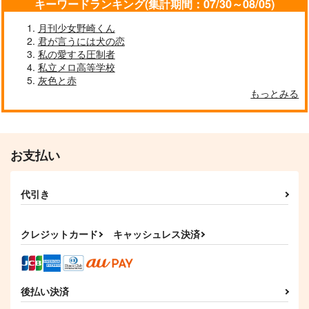
キーワードランキング(集計期間：07/30～08/05)
月刊少女野崎くん
君が言うには犬の恋
私の愛する圧制者
シルエット大作戦
me too.
RH
私立メロ高等学校
ちいこい ようせい
PINK
今日はゴミの日
灰色と赤
1,595
315
1,257
円
円
円
もっとみる
（税込）
（税込）
（税込）
流川楓×桜木花道
桜木花道×流川楓
流川楓×桜木花道
サンプル
サンプル
サンプル
お支払い
作品詳細
作品詳細
作品詳細
代引き
クレジットカード
キャッシュレス決済
後払い決済