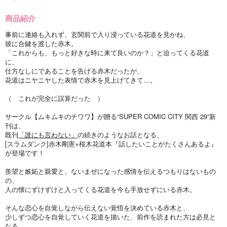
商品紹介
事前に連絡も入れず、玄関前で入り浸っている花道を見かね、
彼に合鍵を渡した赤木。
「これからも、もっと好きな時に来て良いのか？」と迫ってくる花道
に、
仕方なしにであることを告げる赤木だったが、
花道はニヤニヤした表情で赤木を見上げてきて…。
（ これが完全に誤算だった ）
サークル【ムキムキのチワワ】が贈る“SUPER COMIC CITY 関西 29”新
刊は、
既刊
「誰にも言わない」
の続きのようなお話となる、
[スラムダンク]赤木剛憲×桜木花道本『話したいことがたくさんあるよ』
が登場です！
羨望と嫉妬と親愛と、ないまぜになった感情を伝えるつもりはないもの
の、
人の懐にずけずけと入ってくる花道を今も手放せずにいる赤木。
そんな恋心を自覚しながら伝えない覚悟を決めている赤木と、
少しずつ恋心を自覚していく花道を描いた、前作を読まれた方は必見と
なる、