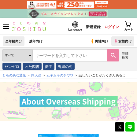
新規登録
ログイン
Language
カート
全年齢向け
成年向け
男性向け
女性向け
詳細
検索
ゼンゼロ
わた図書
夢主
鬼滅の刃
とらのあな通販
同人誌
ムキムキのチワワ
話したいことがたくさんあるよ