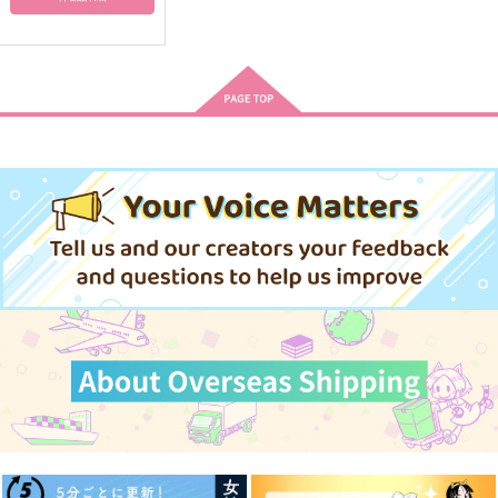
HAPPY HAPPY NEW
全年齢（よいこ）はこ
WEB再録集vol,2
BIRTHDAY
こまで！
H'id.
鷹の目
nmhm
1,806
円
（税込）
629
2,044
円
円
（税込）
（税込）
桜木花道
流川楓×桜木花道
流川楓×桜木花道
サンプル
サンプル
サンプル
作品詳細
作品詳細
作品詳細