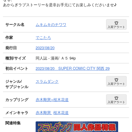
あからぎラブストーリーを是非お手元にてお楽しみくださいませ♪
サークル名
ムキムキのチワワ
入荷アラート
作家
でこたろ
発行日
2023/08/20
種別/サイズ
同人誌 - 漫画/ Ａ５ 94p
初出イベント
2023/08/20 SUPER COMIC CITY 関西 29
ジャンル/
スラムダンク
入荷アラート
サブジャンル
カップリング
赤木剛憲×桜木花道
入荷アラート
メインキャラ
赤木剛憲
桜木花道
関連特集