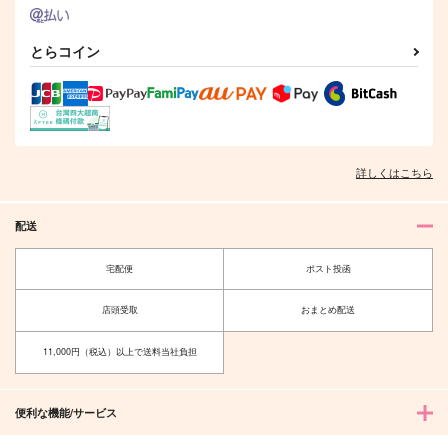
リンガリングサマーヒ
Beware of my FOX
ワンナイト
とらコイン
ート
FRY9
蝶よ花よ
こわ～いザウルス
944
572
円
円
（税込）
（税込）
590
円
（税込）
流川楓×桜木花道
流川楓×桜木花道
水戸洋平×桜木花道
詳しくはこちら
サンプル
サンプル
サンプル
作品詳細
作品詳細
作品詳細
配送
宅配便
ポスト投函
店頭受取
おまとめ配送
11,000円（税込）以上で送料当社負担
便利な機能/サービス