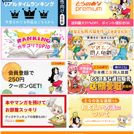
WEB再録集 vol,1
WEB再録集vol,3
Oh,Rhapsody!!【再
版】
H'id.
H'id.
SWING MUSHROOM
1,642
4,244
円
円
（税込）
（税込）
桜木花道
桜木花道
880
円
（税込）
流川楓×桜木花道
サンプル
サンプル
サンプル
作品詳細
作品詳細
作品詳細