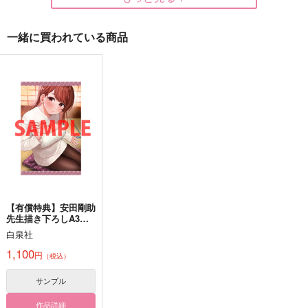
一緒に買われている商品
愛するということに進
俺に愛される覚悟があ
4/1
めばいい
るならたくさん愛して
泥沼分室
やろうな
月面のパレード
星辰の彼方より
472
円
（税込）
944
1,700
円
円
（税込）
（税込）
流川楓×桜木花道
流川楓×桜木花道
鶴丸国永×女審神者
サンプル
サンプル
サンプル
作品詳細
作品詳細
作品詳細
【有償特典】安田剛助
先生描き下ろしA3タ
ペストリー（となりの
白泉社
信國さんは俺のことが
好きな気がする 7）
1,100
円
（税込）
サンプル
作品詳細