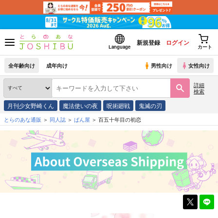
新規登録
ログイン
Language
カート
全年齢向け
成年向け
男性向け
女性向け
詳細
検索
月刊少女野崎くん
魔法使いの夜
呪術廻戦
鬼滅の刃
とらのあな通販
同人誌
ぱん屋
百五十年目の初恋