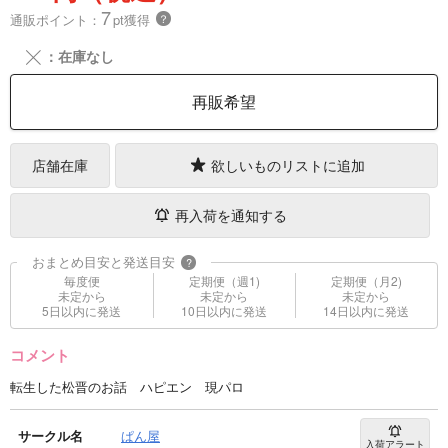
7
通販ポイント：
pt獲得
？
╳
：在庫なし
再販希望
店舗在庫
欲しいものリストに追加
再入荷を通知する
おまとめ目安と発送目安
?
毎度便
定期便（週1)
定期便（月2)
未定から
未定から
未定から
5日以内に発送
10日以内に発送
14日以内に発送
コメント
転生した松晋のお話 ハピエン 現パロ
サークル名
ぱん屋
入荷アラート