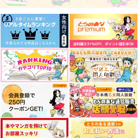
吉田松陰
森長可×高杉晋作
吉田松陰
サンプル
サンプル
サンプル
作品詳細
作品詳細
作品詳細
君の音色にふれるとき
象のいる部屋／食指
SEXY BOY
ナヲフもち
陸路
空色林檎
1,100
700
1,430
円
円
円
（税込）
（税込）
（税込）
高杉晋作×隠し刀♀
森長可×高杉晋作
森長可×高杉晋作