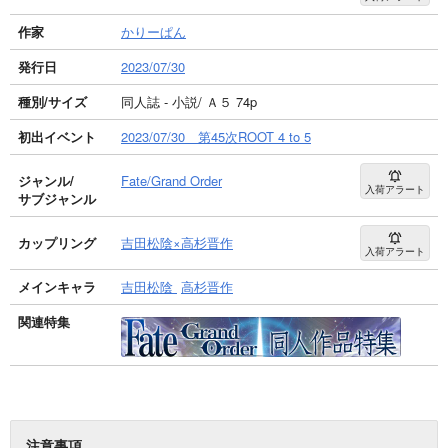
作家
かりーぱん
発行日
2023/07/30
種別/サイズ
同人誌 - 小説/ Ａ５ 74p
初出イベント
2023/07/30 第45次ROOT 4 to 5
ジャンル/
Fate/Grand Order
入荷アラート
サブジャンル
カップリング
吉田松陰×高杉晋作
入荷アラート
メインキャラ
吉田松陰
高杉晋作
関連特集
注意事項