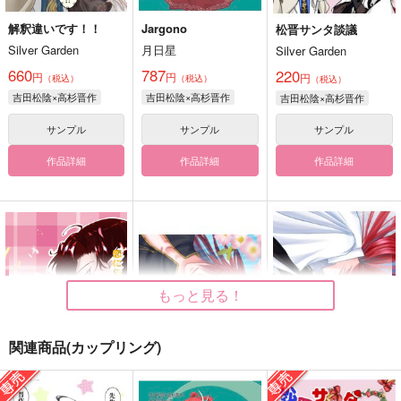
解釈違いです！！
Jargono
松晋サンタ談議
Silver Garden
月日星
Silver Garden
660
787
220
円
円
円
（税込）
（税込）
（税込）
吉田松陰×高杉晋作
吉田松陰×高杉晋作
吉田松陰×高杉晋作
サンプル
サンプル
サンプル
作品詳細
作品詳細
作品詳細
もっと見る！
関連商品(カップリング)
恋に年齢なんて関係な
浸して溺れる