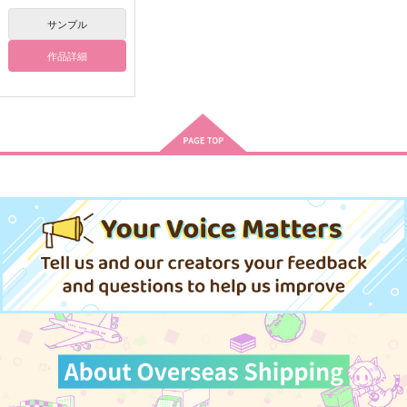
550
円
円
（税込）
（税込）
770
円
（税込）
太宰治
バデーニ×女夢主
サンプル
オクジー×女夢主
作品詳細
サンプル
サンプル
サンプル
作品詳細
作品詳細
作品詳細
あまい支配
松晋サンタ談義
Giselle
Silver Garden
1,100
220
円
円
専売
専売
（税込）
（税込）
Fate/Grand Order
Fate/Grand Order
吉田松陰×高杉晋作
吉田松陰×高杉晋作
サンプル
サンプル
カート
カート
フェイトピピック 日
狂人死すべし1
Spring has come
本儒学史と吉田松陰
A5
たんぼとうめこ
ねいばーず
715
715
円
円
（税込）
（税込）
1,887
円
（税込）