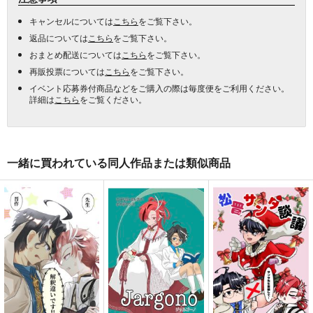
キャンセルについては
こちら
をご覧下さい。
返品については
こちら
をご覧下さい。
おまとめ配送については
こちら
をご覧下さい。
再販投票については
こちら
をご覧下さい。
イベント応募券付商品などをご購入の際は毎度便をご利用ください。
詳細は
こちら
をご覧ください。
一緒に買われている同人作品または類似商品