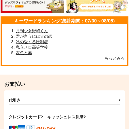
サンプル
サンプル
サンプル
作品詳細
作品詳細
作品詳細
キーワードランキング(集計期間：07/30～08/05)
月刊少女野崎くん
君が言うには犬の恋
私の愛する圧制者
私立メロ高等学校
灰色と赤
もっとみる
お支払い
岡田君のクセに生意気
キリンジ、猫にな
だ！
る！？
代引き
4624
シナノガワ
629
629
円
円
（税込）
（税込）
クレジットカード
キャッシュレス決済
岡田以蔵×高杉晋作
高杉晋作×ぐだ子
サンプル
サンプル