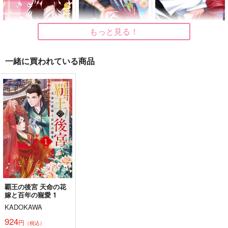
Giselle
Silver Garden
海月letter
1,100
220
1,100
円
円
円
（税込）
（税込）
（税込）
吉田松陰×高杉晋作
吉田松陰×高杉晋作
吉田松陰×高杉晋作
もっと見る！
サンプル
サンプル
サンプル
一緒に買われている商品
作品詳細
作品詳細
作品詳細
恋に年齢なんて関係な
浸して溺れる
まほらの繭
い！リバース
海響
海響
Silver Garden
724
865
円
専売
円
専売
（税込）
（税込）
550
円
専売
（税込）
Fate/Grand Order
Fate/Grand Order
Fate/Grand Order
吉田松陰×高杉晋作
吉田松陰×高杉晋作
吉田松陰×高杉晋作
サンプル
サンプル
サンプル
カート
カート
カート
覇王の後宮 天命の花
嫁と百年の寵愛 1
青十五才！
あなたと出会って五十
あなたと私の五十年
KADOKAWA
年
でたらめ屋
すずめ帝国
924
すずめ帝国
円
（税込）
1,070