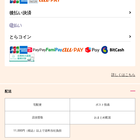
作品詳細
作品詳細
後払い決済
とらコイン
詳しくはこちら
配送
宅配便
ポスト投函
店頭受取
おまとめ配送
11,000円（税込）以上で送料当社負担