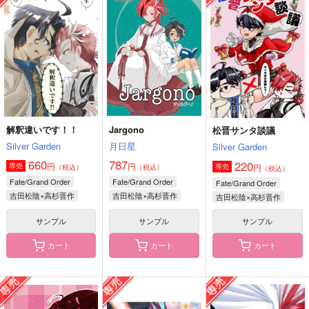
まほらの繭
い！リバース
海響
海響
Silver Garden
724
865
円
円
（税込）
（税込）
550
円
（税込）
吉田松陰×高杉晋作
吉田松陰×高杉晋作
吉田松陰×高杉晋作
サンプル
サンプル
サンプル
作品詳細
作品詳細
作品詳細
解釈違いです！！
Jargono
松晋サンタ談議
Silver Garden
月日星
Silver Garden
660
787
220
円
円
専売
円
専売
（税込）
（税込）
（税込）
Fate/Grand Order
Fate/Grand Order
Fate/Grand Order
吉田松陰×高杉晋作
吉田松陰×高杉晋作
吉田松陰×高杉晋作
サンプル
サンプル
サンプル
カート
カート
カート
あまい支配
松晋サンタ談義
虎鶫の泥遊び