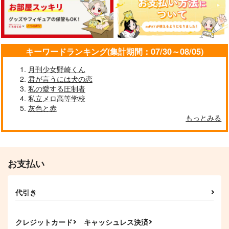
Spaceship.320
スペースマウンテン
すぺーすいも
472
944
315
円
円
円
（税込）
（税込）
（税込）
ムル×ムル
白膠木簓×躑躅森盧笙
マックス×カート
キーワードランキング(集計期間：07/30～08/05)
サンプル
サンプル
サンプル
月刊少女野崎くん
作品詳細
作品詳細
作品詳細
君が言うには犬の恋
私の愛する圧制者
私立メロ高等学校
灰色と赤
もっとみる
お支払い
代引き
SPACE RENDEZ-
Space
功徳のゆくえ
VOUS
output
スペースギャラクシ
クレジットカード
キャッシュレス決済
プラスチック染色体