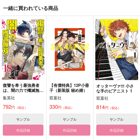
一緒に買われている商品
草鈴再録
准将、配信者はじめま
E:1001
した
抹茶庵
LETRA
cat tower
472
629
円
円
（税込）
（税込）
629
円
（税込）
ホタル
宗像草太×岩戸鈴芽
キラ・ヤマト
サンプル
サンプル
サンプル
作品詳細
作品詳細
作品詳細
復讐を希う最強勇者
【有償特典】12P小冊
オッターヴァ!!! 小さ
は、闇の力で殲滅無双
子（新装版 秘め婿）
な手のピアニスト 1
する 18
集英社
双葉社
双葉社
792
330
814
円
円
円
（税込）
（税込）
（税込）
サンプル
サンプル
サンプル
作品詳細
作品詳細
作品詳細