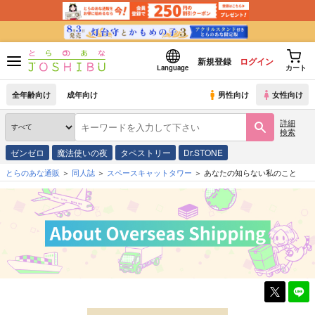
新規登録
ログイン
Language
カート
全年齢向け
成年向け
男性向け
女性向け
詳細
検索
ゼンゼロ
魔法使いの夜
タペストリー
Dr.STONE
とらのあな通販
同人誌
スペースキャットタワー
あなたの知らない私のこと