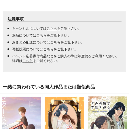
注意事項
キャンセルについては
こちら
をご覧下さい。
返品については
こちら
をご覧下さい。
おまとめ配送については
こちら
をご覧下さい。
再販投票については
こちら
をご覧下さい。
イベント応募券付商品などをご購入の際は毎度便をご利用ください。
詳細は
こちら
をご覧ください。
一緒に買われている同人作品または類似商品