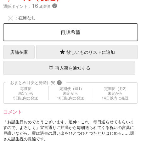
16
通販ポイント：
pt獲得
？
╳
：在庫なし
再販希望
店舗在庫
欲しいものリストに追加
再入荷を通知する
おまとめ目安と発送目安
?
毎度便
定期便（週1)
定期便（月2)
未定から
未定から
未定から
5日以内に発送
10日以内に発送
14日以内に発送
コメント
「お誕生日おめでとうございます。追伸：これ、毎日送らせてもらいま
すので、よろしく」宣言通りに芹澤から毎朝送られてくる祝いの言葉に
戸惑いながら、環は過去の思い出をひとつひとつたどりはじめる……環
さん誕生祝の長編です。