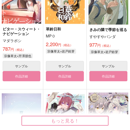
ビター・スウィート・
草鈴日和
きみの隣で季節を巡る
ナビゲーション
MP０
すやすやパンダ
マダラボシ
2,200
977
円
円
（税込）
（税込）
787
円
（税込）
宗像草太×岩戸鈴芽
宗像草太×岩戸鈴芽
宗像草太×芹澤朋也
サンプル
サンプル
サンプル
作品詳細
作品詳細
作品詳細
もっと見る！