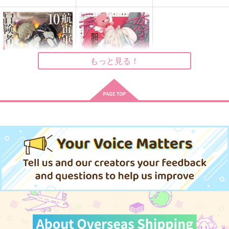
宵闇に希う
晨明の薔薇を希う
シークレットナイト
無重力空間
望宴郷
addict
944
629
787
円
円
円
（税込）
（税込）
（税込）
もっと見る！
芥川龍之介×中島敦
鉢屋三郎×不破雷蔵
冨岡義勇×竈門炭治郎
サンプル
サンプル
サンプル
作品詳細
作品詳細
作品詳細
航宙軍士官、冒険者に
恋を綴るニアリーイコ
なる 10
ール
KADOKAWA
KADOKAWA
924
946
円
円
（税込）
（税込）
サンプル
サンプル
作品詳細
作品詳細