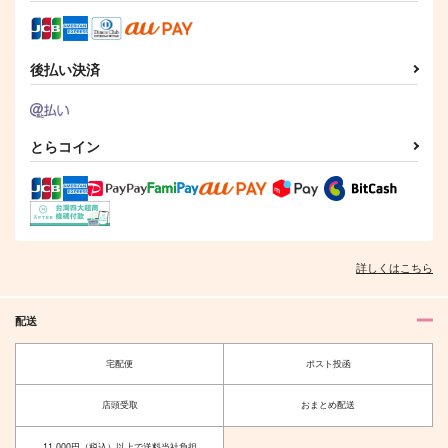
ー・コスモ☆
1,100
円
（税込）
472
円
（税込）
944
夜鷹純×明浦路司
円
（税込）
伏黒恵×虎杖悠仁
オクジー×バデーニ
後払い決済
サンプル
サンプル
サンプル
作品詳細
作品詳細
作品詳細
とらコイン
詳しくはこちら
配送
宅配便
ポスト投函
スペースに座ってる人
スペースに座ってる人
店頭受取
おまとめ配送
が何者かわかる缶バッ
が何者かわかる缶バッ
ジ アキラ
ジ ブラッド
鉄人19号FXアロハオ
鉄人19号FXアロハオ
11,000円（税込）以上で送料当社負担