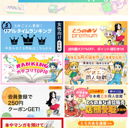
スペースリンクス
SHORT.STORIES
三日も待てない男
子熊星団
whitesp@ce
space
1,100
550
472
円
円
円
（税込）
（税込）
（税込）
ユウ・Q・ウィルソン
ヴァシリ×尾形百之助
セフィロス×クラウド
サンプル
サンプル
サンプル
作品詳細
作品詳細
作品詳細
NULL
メリーゴーランド
マクカト小話詰