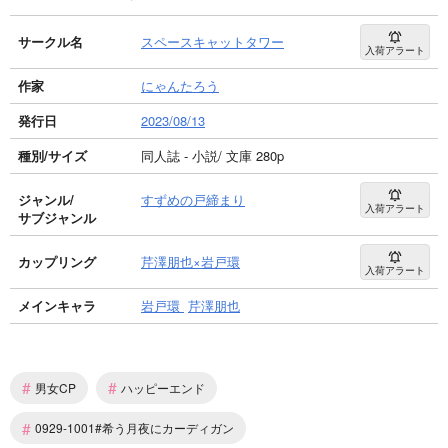
サークル名
スペースキャットタワー
入荷アラート
作家
にゃんたろう
発行日
2023/08/13
種別/サイズ
同人誌 - 小説/ 文庫 280p
ジャンル/
すずめの戸締まり
入荷アラート
サブジャンル
カップリング
芹澤朋也×岩戸環
入荷アラート
メインキャラ
岩戸環
芹澤朋也
#
#
男女CP
ハッピーエンド
#
0929-1001#希う月夜にカーディガン