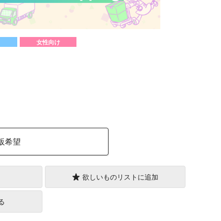
女性向け
）
販希望
欲しいものリストに追加
る