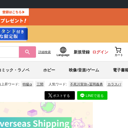
新規登録
ログイン
詳細
検索
Language
カート
コミック・ラノベ
ホビー
映像/音楽/ゲーム
電子書
急上昇ワード:
特級α
三間
人気ワード:
不死川実弥×冨岡義勇
カラスバ
ポストする
LINEで送る