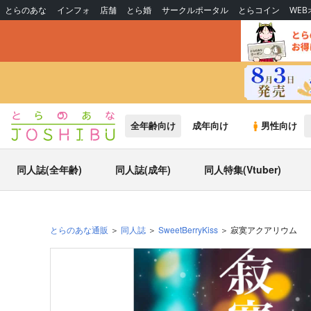
とらのあな
インフォ
店舗
とら婚
サークルポータル
とらコイン
WE
全年齢向け
成年向け
男性向け
同人誌(全年齢)
同人誌(成年)
同人特集(Vtuber)
とらのあな通販
同人誌
SweetBerryKiss
寂寞アクアリウム