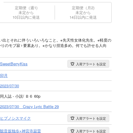
定期便（週1)
定期便（月2)
未定から
未定から
10日以内に発送
14日以内に発送
い出とそれに伴ういろいろなこと。※先天性女体化先生。※軽度の
かりのモブ寂♀要素あり。※かなり捏造多め。何でも許せる人向
SweetBerryKiss
入荷アラート
を設定
卯月
2023/07/30
同人誌 - 小説/ Ｂ６ 60p
2023/07/30 Crazy Lyric Battle 29
ヒプノシスマイク
入荷アラート
を設定
観音坂独歩×神宮寺寂雷
入荷アラート
を設定