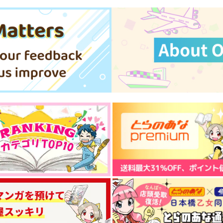
モカ喫茶
ロマン大砲
425
1,100
4
円
円
（税込）
（税込）
神宮寺寂雷
碧棺左馬刻×神宮寺寂雷
サンプル
作品詳細
サンプル
作品詳細