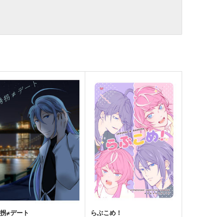
拐≠デート
らぶこめ！