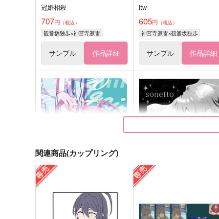
冠婚相殺
ltw
707
605
円
円
（税込）
（税込）
観音坂独歩×神宮寺寂雷
神宮寺寂雷×観音坂独歩
サンプル
作品詳細
サンプル
作品詳細
関連商品(カップリング)
Again
sonetto