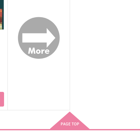
moimoi
つちのこ屋
629
715
7
円
円
（税込）
（税込）
神宮寺寂雷×飴村乱数
神宮寺寂雷×飴村乱数
サンプル
作品詳細
サンプル
作品詳細
ト
NEVER ENDING
どこでだって会えるから
は