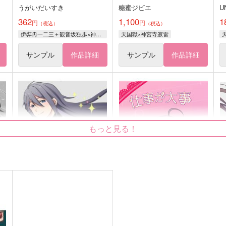
うがいだいすき
糖蜜ジビエ
U
362
1,100
1
円
円
（税込）
（税込）
伊弉冉一二三＋観音坂独歩×神宮寺寂雷
天国獄×神宮寺寂雷
サンプル
作品詳細
サンプル
作品詳細
もっと見る！
LINK WINK
仕事が大事