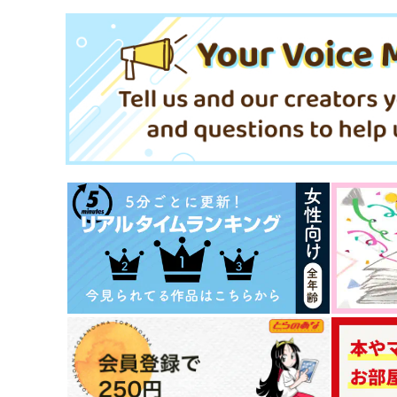
てんやわんや
てんやわんや
457
440
円
円
（税込）
（税込）
碧棺左馬刻×神宮寺寂雷
碧棺左馬刻×神宮寺寂雷
サンプル
作品詳細
サンプル
作品詳細
ビー・ウィズ・ユー
バウンダリー