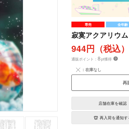
専売
全年齢
寂寞アクアリウム
944円（税込
8
通販ポイント：
pt獲得
？
╳
：在庫なし
再
店舗在庫
を確認
再入荷を通知す