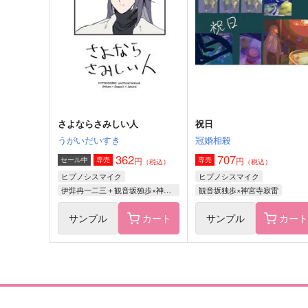
うりの塩漬け
FURNITURE
715
600
円
円
（税込）
（税込）
神宮寺寂雷×飴村乱数
神宮寺寂雷×飴村乱数
サンプル
作品詳細
サンプル
作品詳細
さよならさみしい人
祝日
うがいだいすき
冠婚相殺
362
707
円
円
セール中
専売
専売
（税込）
（税込）
ヒプノシスマイク
ヒプノシスマイク
伊弉冉一二三＋観音坂独歩×神宮寺寂雷
観音坂独歩×神宮寺寂雷
サンプル
カート
サンプル
カー
はじめてのちぇきかい
ちまときさまと！