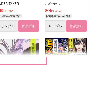
NDER TAKER
にぎやかし
89
944
円
円
（税込）
（税込）
天国獄×神宮寺寂雷
神宮寺寂雷×飴村乱数
サンプル
作品詳細
サンプル
作品詳細
ままならないふたりについて
ヒプノシスコミケ総集編2