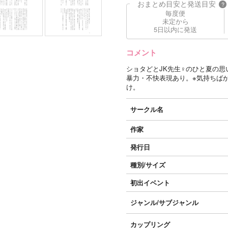
おまとめ目安と発送目安
?
毎度便
未定から
5日以内に発送
コメント
ショタどとJK先生♀のひと夏の思
暴力・不快表現あり。※気持ちば
け。
サークル名
作家
発行日
種別/サイズ
初出イベント
ジャンル/
サブジャンル
カップリング