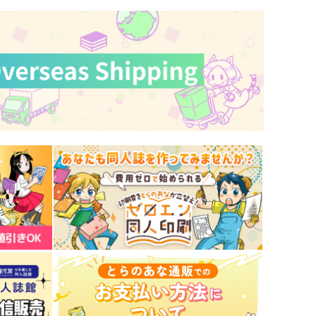
綱の上にも
リリカルゴリラ
40
1,210
円
円
（税込）
（税込）
神宮寺寂雷×観音坂独歩
神宮寺寂雷×飴村乱数
サンプル
作品詳細
サンプル
作品詳細