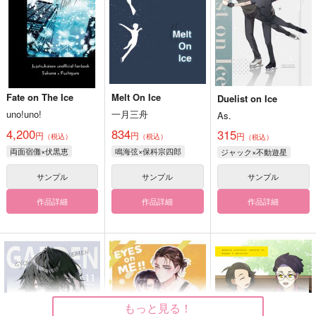
Fate on The Ice
Melt On Ice
Duelist on Ice
uno!uno!
一月三舟
As.
4,200
834
315
円
円
円
（税込）
（税込）
（税込）
両面宿儺×伏黒恵
鳴海弦×保科宗四郎
ジャック×不動遊星
サンプル
サンプル
サンプル
作品詳細
作品詳細
作品詳細
もっと見る！