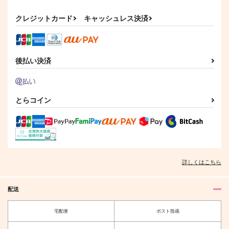
PurpleAsh
Green Ark
PurpleAsh
カート
クレジットカード
キャッシュレス決済
330
787
660
円
円
円
（税込）
（税込）
（税込）
澄野拓海×柏宮カルア
ハインライン×ノイマン
日向創×七海千秋
サンプル
サンプル
サンプル
後払い決済
作品詳細
作品詳細
作品詳細
とらコイン
詳しくはこちら
配送
Melty Ice cream
私（わたくし）を司る
宅配便
ポスト投函
二人
乳酸菌
PurpleAsh