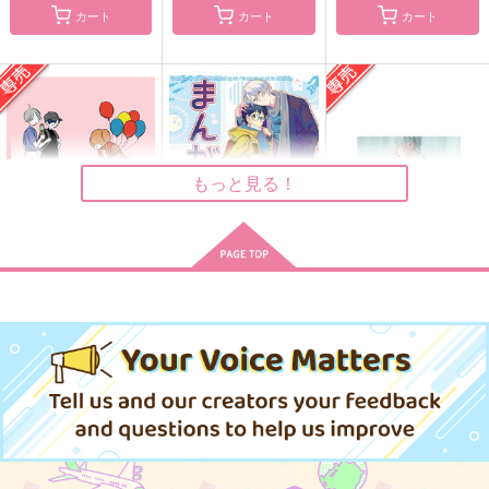
カート
カート
カート
DAYLIGHT,MOONLIG
ムーンライト・エコー
Mix Your Drinks
HT
冬日月夏
みかんやさん
blue forest
1,210
2,357
円
円
（税込）
（税込）
660
円
（税込）
東雲絵名
篁志季×奥井翼
真壁一騎
もっと見る！
サンプル
サンプル
サンプル
作品詳細
作品詳細
作品詳細
マッカチンとゆうえん
まんがつめ 2022-
Between Kisses and
ち
2026
Cries
コトノハ
とむぽん
Meteor
629
2,200
1,540
円
円
専売
円
専売
（税込）
（税込）
（税込）
ユーリ!!! on ICE
ユーリ!!! on ICE
ユーリ!!! on ICE
ヴィクトル×勝生勇利
ヴィクトル×勝生勇利
ヴィクトル×勝生勇利
サンプル
サンプル
サンプル