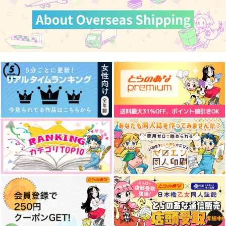
カート
カート
カート
言葉足らず達の顛末
水神に愛された龍と少
鬼が押しかけ看病しに
女の物語
きた件。
ばびろん。
CoLoBoCs
ばびろん。
1,100
円
（税込）
770
787
円
円
（税込）
（税込）
山田利吉×土井半助
ヌヴィレット×フリーナ
白澤×鬼灯
サンプル
サンプル
サンプル
作品詳細
作品詳細
作品詳細
colorful box
one day,
The Final Season, an
d then…
わた
noisette＋
Maison de Lune
787
865
円
円
専売
専売
（税込）
（税込）
2,357
円
専売
（税込）
ユーリ!!! on ICE
ユーリ!!! on ICE
ユーリ!!! on ICE
ヴィクトル×勝生勇利
ヴィクトル×勝生勇利
ヴィクトル×勝生勇利
サンプル
サンプル
サンプル