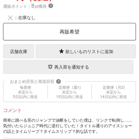
8
通販ポイント：
pt獲得
？
╳
：在庫なし
再販希望
店舗在庫
欲しいものリストに追加
再入荷を通知する
おまとめ目安と発送目安
?
毎度便
定期便（週1)
定期便（月2)
未定から
未定から
未定から
5日以内に発送
10日以内に発送
14日以内に発送
コメント
簡単に跳べる筈のジャンプで油断をしていた僕は、リンクで転倒し……
気付いたらジュニア時代に逆行していた！タイトル通りのアイスショー
の話とタイムリープ？タイムスリップ？的な話です。