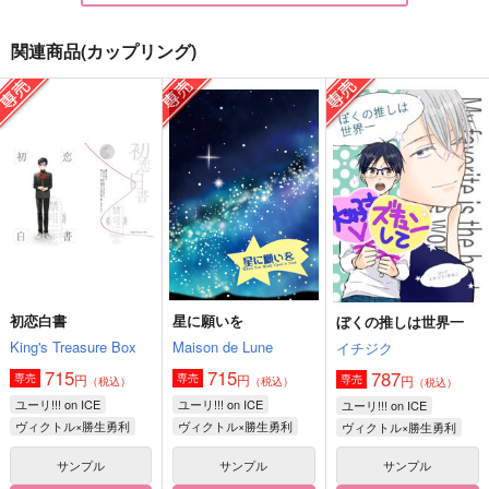
関連商品(カップリング)
GARDEN
EYES on ME!!
On y va！
濃厚魚介豚骨つけ麺
Konfektic
五時間睡眠
1,320
550
787
円
円
円
（税込）
（税込）
（税込）
鶴喰鉉覇
エレン×リヴァイ
キョウヤ×カラスバ
サンプル
サンプル
サンプル
作品詳細
作品詳細
作品詳細
初恋白書
星に願いを
ぼくの推しは世界一
King's Treasure Box
Maison de Lune
イチジク
715
715
787
円
円
専売
専売
円
専売
（税込）
（税込）
（税込）
ユーリ!!! on ICE
ユーリ!!! on ICE
ユーリ!!! on ICE
ヴィクトル×勝生勇利
ヴィクトル×勝生勇利
ヴィクトル×勝生勇利
サンプル
サンプル
サンプル