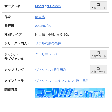
サークル名
Moonlight Garden
入荷アラート
作家
藤宮葵
発行日
2023/07/30
種別/サイズ
同人誌 - 小説/ Ａ５ 60p
シリーズ（同人）
リアルな夢の条件
ジャンル/
ユーリ!!! on ICE
入荷アラート
サブジャンル
カップリング
ヴィクトル×勝生勇利
入荷アラート
メインキャラ
ヴィクトル・ニキフォロフ
勝生勇利
関連特集