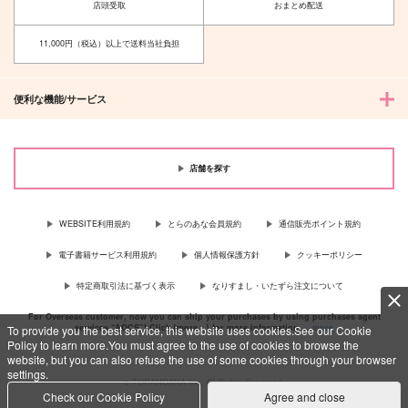
143
店頭受取
おまとめ配送
円
（税込）
330
円
（税込）
御幸一也×沢村栄純
壱百満天原サロメ
11,000円（税込）以上で送料当社負担
サンプル
サンプル
便利な機能/サービス
作品詳細
作品詳細
店舗を探す
WEBSITE利用規約
とらのあな会員規約
通信販売ポイント規約
電子書籍サービス利用規約
個人情報保護方針
クッキーポリシー
特定商取引法に基づく表示
なりすまし・いたずら注文について
For Overseas customer, now you can ship your purchases by using purchases agent
services “AOCS”! Click {more…} for more information …
more
To provide you the best service, this website uses cookies.See our Cookie
Policy to learn more.You must agree to the use of cookies to browse the
website, but you can also refuse the use of some cookies through your browser
settings.
c TORANOANA Inc, All Rights Reserved.
Check our Cookie Policy
Agree and close