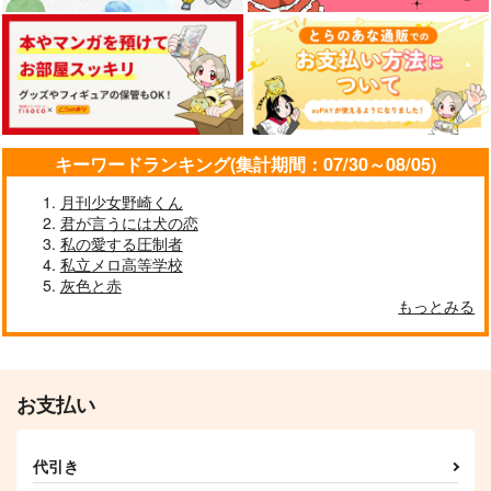
カート
カート
カート
Many gamer
お紅茶とわたくし
Dark side
PurpleAsh
PurpleAsh
PurpleAsh
770
110
330
円
円
円
（税込）
（税込）
（税込）
七海千秋
壱百満天原サロメ
壱百満天原サロメ
サンプル
サンプル
サンプル
キーワードランキング(集計期間：07/30～08/05)
作品詳細
作品詳細
作品詳細
月刊少女野崎くん
君が言うには犬の恋
私の愛する圧制者
私立メロ高等学校
灰色と赤
もっとみる
マッカチンとワークシ
ョップ
コトノハ
472
円
専売
（税込）
お支払い
ユーリ!!! on ICE
ヴィクトル×勝生勇利
代引き
サンプル
在処ーありどころー
King of Ice
幽霊七海ちゃんの話