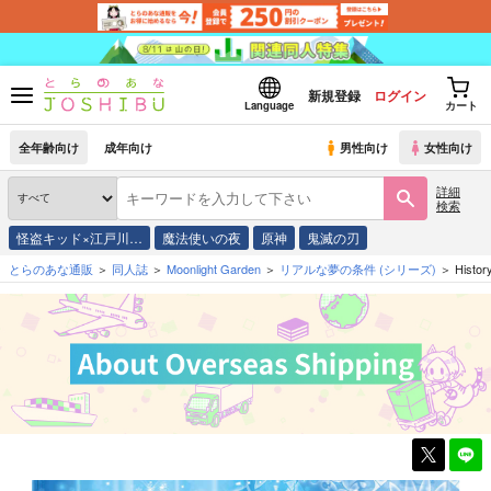
新規登録
ログイン
Language
カート
全年齢向け
成年向け
男性向け
女性向け
詳細
検索
怪盗キッド×江戸川…
魔法使いの夜
原神
鬼滅の刃
とらのあな通販
同人誌
Moonlight Garden
リアルな夢の条件
(シリーズ)
Hist