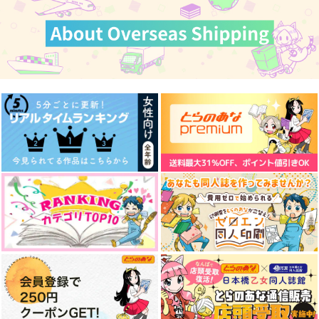
みなと屋
US THEM
みなと屋
582
円
（税込）
1,257
582
円
円
（税込）
（税込）
クラウド×ティファ
エアリス×ティファ
クラウド×ティファ
サンプル
サンプル
サンプル
作品詳細
作品詳細
作品詳細
レミニスの旅人
せぴどんぷらすまとめ
シャアシャリイラスト
ぼん２
まとめ本
地球庭園