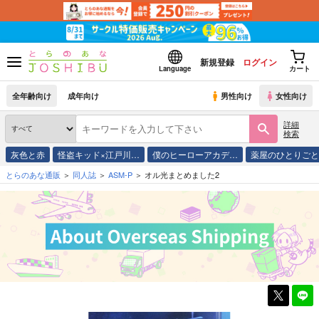
新規登録
ログイン
Language
カート
全年齢向け
成年向け
男性向け
女性向け
詳細
検索
灰色と赤
怪盗キッド×江戸川…
僕のヒーローアカデ…
薬屋のひとりご
とらのあな通販
同人誌
ASM-P
オル光まとめました2