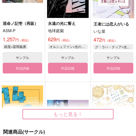
巡命ノ記壱（再販）
永遠の光に誓え
王者には恋人がいる
ASM-P
地球庭園
いな屋
1,257
629
472
円
円
円
（税込）
（税込）
（税込）
錆兎×冨岡義勇
オルシュファン×光の戦士♀
グ・ラハ・ティア×光の戦士♀
サンプル
サンプル
サンプル
作品詳細
作品詳細
作品詳細
もっと見る！
関連商品(サークル)