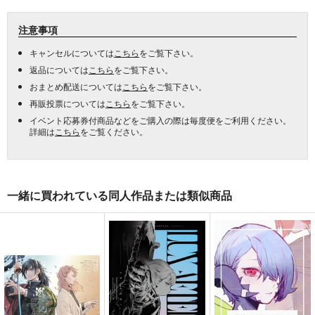
注意事項
キャンセルについては
こちら
をご覧下さい。
返品については
こちら
をご覧下さい。
おまとめ配送については
こちら
をご覧下さい。
再販投票については
こちら
をご覧下さい。
イベント応募券付商品などをご購入の際は毎度便をご利用ください。
詳細は
こちら
をご覧ください。
一緒に買われている同人作品または類似商品