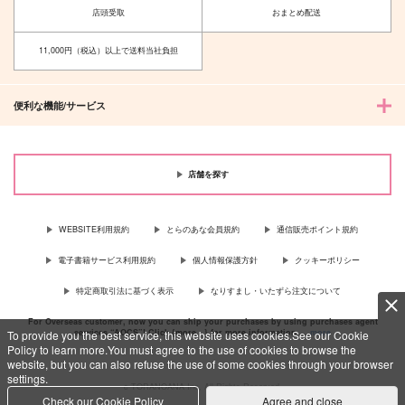
店頭受取
おまとめ配送
11,000円（税込）以上で送料当社負担
便利な機能/サービス
店舗を探す
WEBSITE利用規約
とらのあな会員規約
通信販売ポイント規約
電子書籍サービス利用規約
個人情報保護方針
クッキーポリシー
特定商取引法に基づく表示
なりすまし・いたずら注文について
For Overseas customer, now you can ship your purchases by using purchases agent
services “AOCS”! Click {more…} for more information …
more
To provide you the best service, this website uses cookies.See our Cookie
Policy to learn more.You must agree to the use of cookies to browse the
website, but you can also refuse the use of some cookies through your browser
settings.
c TORANOANA Inc, All Rights Reserved.
Check our Cookie Policy
Agree and close