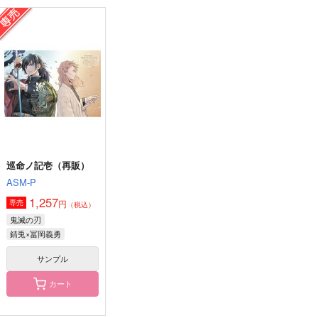
14×6LOG
星の見たユメ
ほっこりひととき、し
あわせごはん。
一過性
Chiraryzm
地球庭園
1,100
1,572
円
円
（税込）
（税込）
787
円
（税込）
エメトセルク×光の戦士♀
ゼノス×光の戦士
オルシュファン×光の戦士♀
サンプル
サンプル
サンプル
作品詳細
作品詳細
作品詳細
巡命ノ記壱（再販）
ASM-P
1,257
円
専売
（税込）
鬼滅の刃
錆兎×冨岡義勇
サンプル
カート