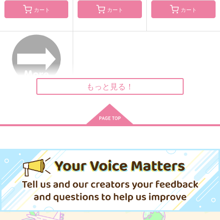
機械じかけのマテリア
とある本丸のひと休み
your side johnny
カート
カート
カート
2
暗夜光路
CROMATICO
QUBE STAR
600
629
円
円
（税込）
（税込）
787
円
（税込）
セフィロス×クラウド
ジョニー×クラウド
三日月宗近
サンプル
サンプル
サンプル
作品詳細
作品詳細
作品詳細
もっと見る！
ゲインズブール君とロ
ラブユーオルウェイ
星を捜して
ックハート君
ズ！