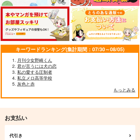
哀埋恋情
After Prism
1,100
円
（税込）
629
2,200
円
円
（税込）
（税込）
オルシュファン×光の戦士♀
セフィロス
シャア×シャリア
サンプル
サンプル
サンプル
作品詳細
作品詳細
作品詳細
キーワードランキング(集計期間：07/30～08/05)
月刊少女野崎くん
君が言うには犬の恋
私の愛する圧制者
私立メロ高等学校
灰色と赤
もっとみる
お支払い
水晶公のおはなし
夢まとめ
赤魔か戦士出します
27
代引き
787
787