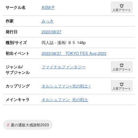
サークル名
ASM-P
入荷アラート
作家
みっき
発行日
2023/08/27
種別/サイズ
同人誌 - 漫画/ Ｂ５ 148p
初出イベント
2023/08/27 TOKYO FES Aug.2023
ジャンル/
ファイナルファンタジー
入荷アラート
サブジャンル
カップリング
オルシュファン×光の戦士♀
入荷アラート
メインキャラ
オルシュファン
光の戦士
#
夏の通販大感謝祭2023