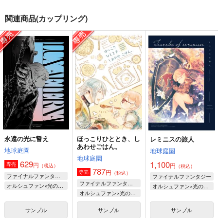
それは蝶が飛ぶように
英雄はキス待ちを知ら
Sweeter than sweets
関連商品(カップリング)
ない
みてみとみてって
pentas
いな屋
865
770
円
円
（税込）
（税込）
472
円
（税込）
アルバート×光の戦士
光の戦士×グ・ラハ・ティア
水晶公×光の戦士♀
サンプル
サンプル
サンプル
作品詳細
作品詳細
作品詳細
永遠の光に誓え
ほっこりひととき、し
レミニスの旅人
あわせごはん。
地球庭園
地球庭園
地球庭園
629
1,100
円
専売
円
（税込）
（税込）
787
円
専売
（税込）
ファイナルファンタジー
ファイナルファンタジー
ファイナルファンタジー
オルシュファン×光の戦士♀
オルシュファン×光の戦士♀
オルシュファン×光の戦士♀
サンプル
サンプル
サンプル