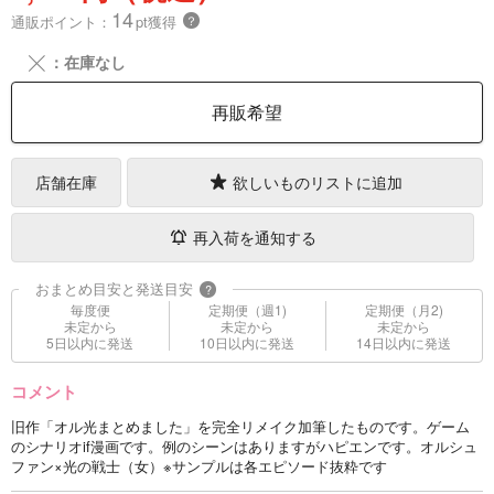
14
通販ポイント：
pt獲得
？
╳
：在庫なし
再販希望
店舗在庫
欲しいものリストに追加
再入荷を通知する
おまとめ目安と発送目安
?
毎度便
定期便（週1)
定期便（月2)
未定から
未定から
未定から
5日以内に発送
10日以内に発送
14日以内に発送
コメント
旧作「オル光まとめました」を完全リメイク加筆したものです。ゲーム
のシナリオif漫画です。例のシーンはありますがハピエンです。オルシュ
ファン×光の戦士（女）※サンプルは各エピソード抜粋です