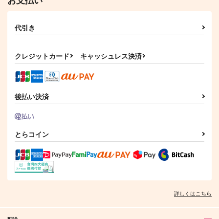
代引き
クレジットカード
キャッシュレス決済
後払い決済
とらコイン
詳しくはこちら