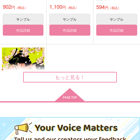
れ！
日々
くみさんち
902
1,100
594
円
円
円
（税込）
（税込）
（税込）
くみさんち
月見亭
3,144
円
（税込）
2,515
787
円
サンプル
サンプル
サンプル
円
（税込）
フロイド・リーチ
（税込）
鬼舞辻無惨
ゲゲ郎×水木
作品詳細
作品詳細
作品詳細
サンプル
サンプル
サンプル
作品詳細
作品詳細
作品詳細
もっと見る！
ノっぴきならぬ 第3巻
双葉社
858
円
（税込）
インドラ神のバレンタ
Mの記憶
いせえびよいちぃアン
イン騒動
ソロジー
くみさんち