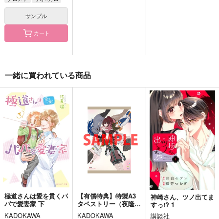
異界戴天
地獄の季節
となり
サンプル
くみさんち
くみさんち
クックさんち
カート
1,572
3,615
398
円
円
円
（税込）
（税込）
（税込）
イデア×not監督生
アラスター×女夢主
赤井秀一×安室透
サンプル
サンプル
サンプル
一緒に買われている商品
作品詳細
作品詳細
作品詳細
極道さんは愛を貫くパ
【有償特典】特製A3
神崎さん、ツノ出てま
パで愛妻家 下
タペストリー（夜隆く
すっ!? 1
ん家の六姉妹）
海底遊戯
平安無惨の安寧を守
KADOKAWA
KADOKAWA
水木さんちの師走の
講談社