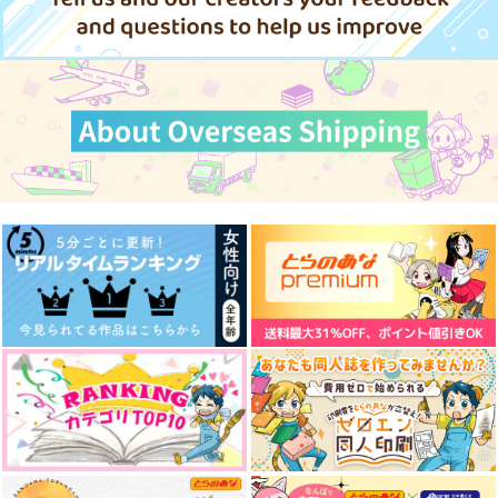
サンプル
くみさんち
くみさんち
629
円
（税込）
787
1,320
作品詳細
円
円
（税込）
（税込）
ミスラ×真木晶♀
インドラ
潔世一
サンプル
サンプル
サンプル
作品詳細
作品詳細
作品詳細
サヴァンの檻
水木さんちの鬼太郎く
ん4
くみさんち
ten9