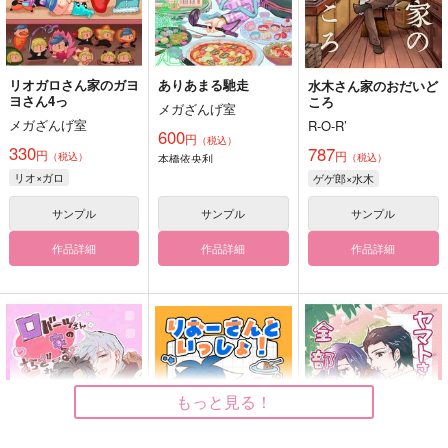
リオガロさん家のガヨ
ありあまる馳走
水木さん家のおだいど
ヨさん4っ
ころ
メガざんげ室
メガざんげ室
R-O-R’
600
円
（税込）
330
787
円
円
（税込）
本橋依央利
（税込）
リオ×ガロ
ゲゲ郎×水木
サンプル
サンプル
サンプル
作品詳細
作品詳細
作品詳細
もっと見る！