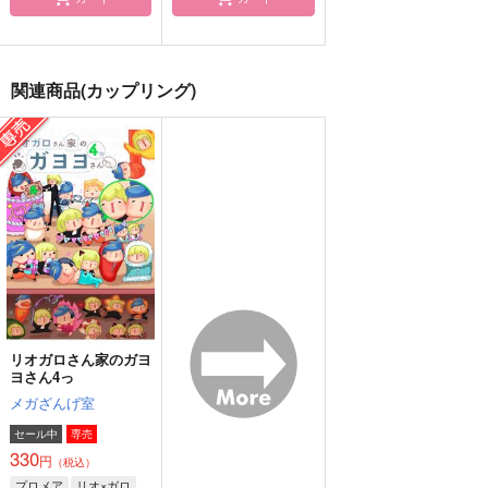
ラッキー7days
秘密の同盟
本丸さんちのちいさな
国広くん 子兎ぴょん
小嶋さん家
からあげうどん
関連商品(カップリング)
ぴょん号
ユウラク
472
600
円
円
（税込）
（税込）
315
円
（税込）
門倉利運×キラウシ
中在家長次×不破雷蔵
山姥切国広
サンプル
サンプル
サンプル
作品詳細
作品詳細
作品詳細
リオガロさん家のガヨ
ヨさん4っ
メガざんげ室
セール中
専売
330
円
（税込）
プロメア
リオ×ガロ