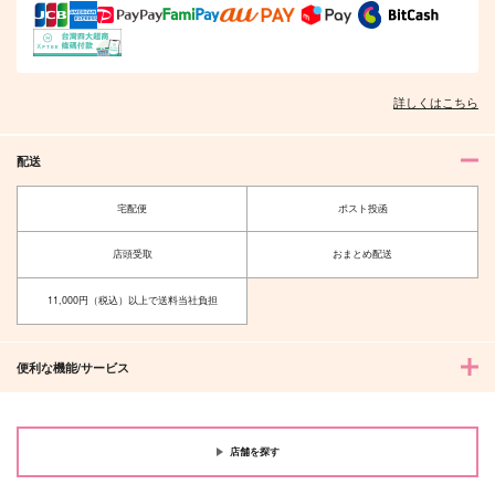
我侭一つ願うなら
Shared File
すのーぽて《通常版》
白霜亭
Gardenia
戀路宴
472
1,001
円
円
専売
専売
セール中
専売
（税込）
（税込）
詳しくはこちら
629
刀剣乱舞
刀剣乱舞
円
（税込）
燭台切光忠×歌仙兼定
へし切長谷部×燭台切光忠
刀剣乱舞
小竜景光
燭台切光忠
配送
サンプル
サンプル
サンプル
宅配便
ポスト投函
カート
カート
カート
店頭受取
おまとめ配送
11,000円（税込）以上で送料当社負担
便利な機能/サービス
店舗を探す