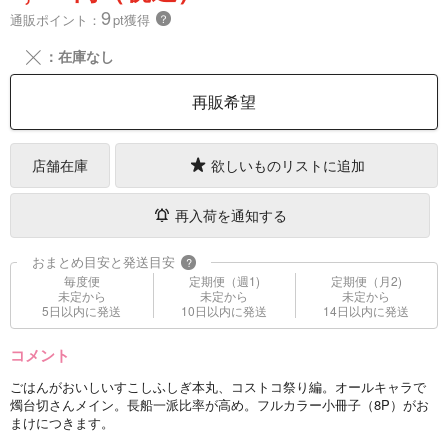
9
通販ポイント：
pt獲得
？
╳
：在庫なし
再販希望
店舗在庫
欲しいものリストに追加
再入荷を通知する
おまとめ目安と発送目安
?
毎度便
定期便（週1)
定期便（月2)
未定から
未定から
未定から
5日以内に発送
10日以内に発送
14日以内に発送
コメント
ごはんがおいしいすこしふしぎ本丸、コストコ祭り編。オールキャラで
燭台切さんメイン。長船一派比率が高め。フルカラー小冊子（8P）がお
まけにつきます。