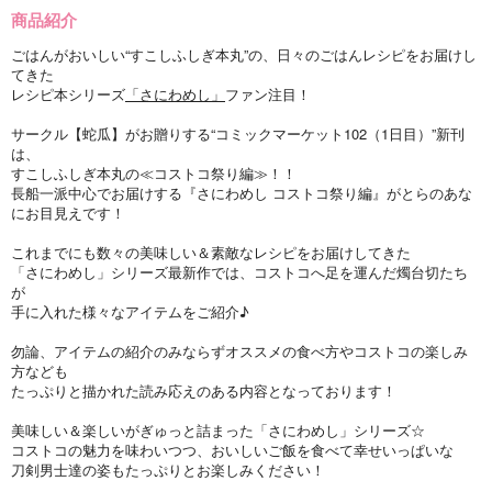
商品紹介
ごはんがおいしい“すこしふしぎ本丸”の、日々のごはんレシピをお届けし
てきた
レシピ本シリーズ
「さにわめし」
ファン注目！
サークル【蛇瓜】がお贈りする“コミックマーケット102（1日目）”新刊
は、
すこしふしぎ本丸の≪コストコ祭り編≫！！
長船一派中心でお届けする『さにわめし コストコ祭り編』がとらのあな
にお目見えです！
これまでにも数々の美味しい＆素敵なレシピをお届けしてきた
「さにわめし」シリーズ最新作では、コストコへ足を運んだ燭台切たち
が
手に入れた様々なアイテムをご紹介♪
勿論、アイテムの紹介のみならずオススメの食べ方やコストコの楽しみ
方なども
たっぷりと描かれた読み応えのある内容となっております！
美味しい＆楽しいがぎゅっと詰まった「さにわめし」シリーズ☆
コストコの魅力を味わいつつ、おいしいご飯を食べて幸せいっぱいな
刀剣男士達の姿もたっぷりとお楽しみください！