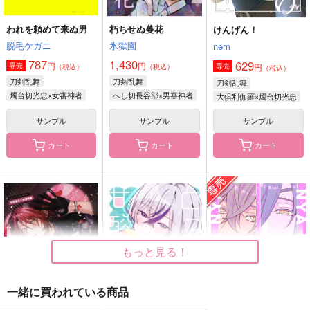
カート
カート
われを頼めて来ぬ男
朽ちせぬ蔓花
けんげん！
hectic picnic
伯仲燦然ドリル
日本刀を買いに。こっ
てり版
脱毛ケガニ
氷獄園
nem
へび屋さん
上月屋
上月屋
787
1,430
629
330
350
円
円
専売
円
専売
円
円
（税込）
（税込）
（税込）
（税込）
（税込）
1,494
円
山姥切国広
（税込）
刀剣乱舞
刀剣乱舞
刀剣乱舞
燭台切光忠×女審神者
燭台切光忠×女審神者
へし切長谷部×男審神者
大倶利伽羅×燭台切光忠
サンプル
サンプル
サンプル
サンプル
サンプル
サンプル
作品詳細
作品詳細
作品詳細
カート
カート
カート
もっと見る！
一緒に買われている商品