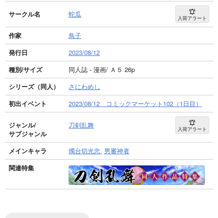
サークル名
蛇瓜
入荷アラート
作家
鳥子
発行日
2023/08/12
種別/サイズ
同人誌 - 漫画/ Ａ５ 26p
シリーズ（同人）
さにわめし
初出イベント
2023/08/12 コミックマーケット102（1日目）
ジャンル/
刀剣乱舞
入荷アラート
サブジャンル
メインキャラ
燭台切光忠
男審神者
関連特集