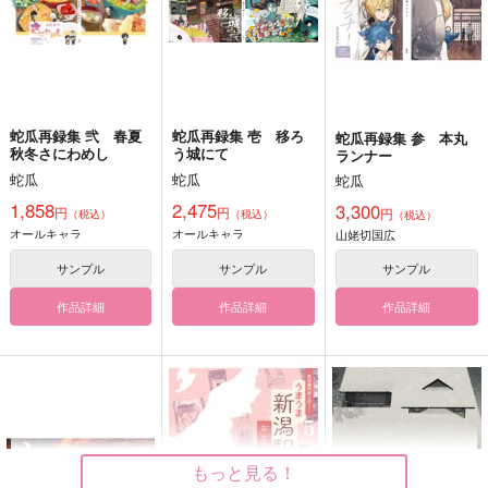
蛇瓜再録集 弐 春夏
蛇瓜再録集 壱 移ろ
蛇瓜再録集 参 本丸
秋冬さにわめし
う城にて
ランナー
蛇瓜
蛇瓜
蛇瓜
1,858
2,475
3,300
円
円
円
（税込）
（税込）
（税込）
オールキャラ
オールキャラ
山姥切国広
サンプル
サンプル
サンプル
作品詳細
作品詳細
作品詳細
もっと見る！