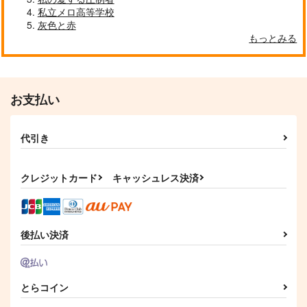
私立メロ高等学校
No pain,No gain
恋はみずいろ
へしべとみっちーのま
灰色と赤
いにち切り抜き 4
FourSec
NONA
もっとみる
空豆のきもち
629
858
円
円
専売
（税込）
（税込）
1,572
円
専売
（税込）
刀剣乱舞
燭台切光忠
刀剣乱舞
刀剣乱舞
小竜景光
大般若長光
男審神者×安宅切
へし切長谷部
お支払い
燭台切光忠
サンプル
サンプル
サンプル
代引き
カート
カート
カート
クレジットカード
キャッシュレス決済
後払い決済
とらコイン