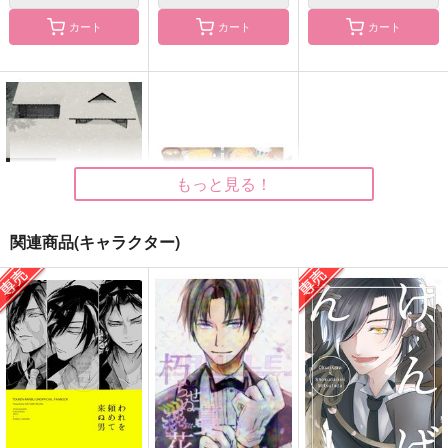
カート
カート
カート
刀剣学習ドリル 刀身
刀剣学習ドリル 拵編
成田狂児の話
編
上月屋
瓜の蔓
上月屋
550
858
円
円
（税込）
（税込）
550
円
（税込）
成田狂児×岡聡実
もっと見る！
サンプル
サンプル
サンプル
作品詳細
作品詳細
作品詳細
関連商品(キャラクター)
すこしふしぎ本丸訪問
蛇瓜再録集 弐 春夏
譚 幾十度 幽霊屋敷
秋冬さにわめし
RTA
蛇瓜
蛇瓜
1,000
1,858
円
円
（税込）
（税込）
刀剣乱舞
同田貫正国
刀剣乱舞
男審神者
オールキャラ
男審神者
サンプル
サンプル