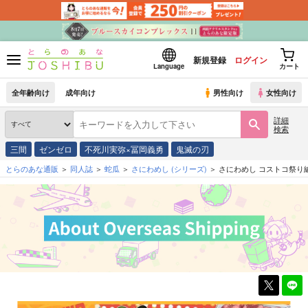
新規登録
ログイン
Language
カート
全年齢向け
成年向け
男性向け
女性向け
詳細
検索
三間
ゼンゼロ
不死川実弥×冨岡義勇
鬼滅の刃
とらのあな通販
同人誌
蛇瓜
さにわめし
(シリーズ)
さにわめし コストコ祭り