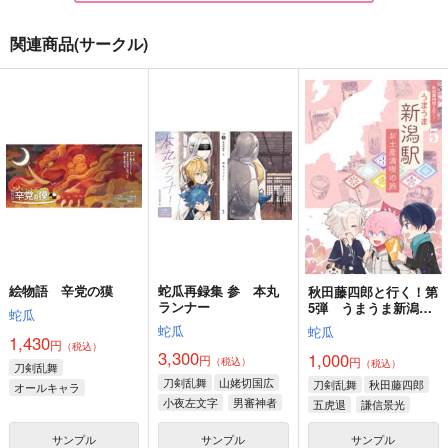
関連商品(サークル)
絵物語 辛党の獏
秋田藤四郎と行く！第
すこしふしぎ本丸訪問
5弾 うまうま新潟
譚 幾十度 幽霊屋敷
蛇瓜
駅 お土産満喫の旅
RTA
蛇瓜
蛇瓜
1,430
円
（税込）
1,000
1,000
円
円
（税込）
オールキャラ
（税込）
秋田藤四郎
同田貫正国
サンプル
サンプル
サンプル
作品詳細
作品詳細
作品詳細
絵物語 辛党の獏
蛇瓜再録集 参 本丸
秋田藤四郎と行く！第
ランナー
5弾 うまうま新潟
蛇瓜
駅 お土産満喫の旅
蛇瓜
蛇瓜
1,430
円
（税込）
3,300
1,000
円
円
（税込）
（税込）
刀剣乱舞
刀剣乱舞
山姥切国広
刀剣乱舞
秋田藤四郎
オールキャラ
小夜左文字
男審神者
五虎退
謙信景光
男審神者
サンプル
サンプル
サンプル