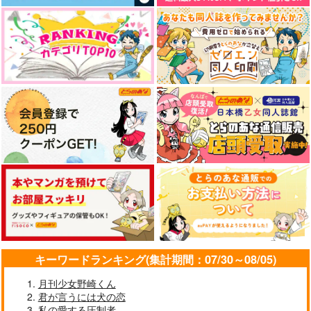
へびのたまご
燭鶴ツヅリ2026（物
本丸推ごはん
フードコート行く本丸
858
円
（税込）
理版）
1,100
みくちん本丸
ラブ家
円
（税込）
轟焦凍×爆豪勝己
RATH.WIZA
肥前忠広×女審神者
944
787
円
専売
円
（税込）
（税込）
1,320
円
（税込）
刀剣乱舞
燭台切光忠
オールキャラ
刀剣乱舞
サンプル
サンプル
刀剣乱舞
歌仙兼定
燭台切光忠×鶴丸国永
作品詳細
作品詳細
サンプル
サンプル
サンプル
カート
カート
カート
キーワードランキング(集計期間：07/30～08/05)
月刊少女野崎くん
君が言うには犬の恋
私の愛する圧制者