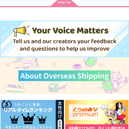
出張編】
た
DangDangすきにな
燭台切光忠はカッコよ
濡れ鼠
鬼と刀の邂逅録
tsi
へびのたまご
る！
く決めたい！
ツルバミたんぼ
629
円
（税込）
Peony
涙腺
944
990
円
円
（税込）
（税込）
629
黒尾鉄朗×月島蛍
円
専売
（税込）
井之頭五郎
944
700
肥前忠広×女審神者
円
円
専売
（税込）
（税込）
刀剣乱舞
刀剣乱舞
刀剣乱舞
へし切長谷部
サンプル
サンプル
サンプル
大倶利伽羅×燭台切光忠
燭台切光忠×へし切長谷部
燭台切光忠
我妻善逸
作品詳細
作品詳細
作品詳細
サンプル
サンプル
サンプル
カート
カート
カート
手を伸ばしたその先に
無いもの同士と苦めの
ミルフィーユ
四足歩行