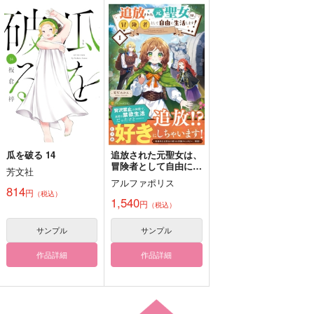
刀剣鑑賞ノート
不器用なコドモと鈍感
刀さに本３（再販版）
なオトナ。完結編～
愛故にラブコメディ
とっても甘酸っぱい
にゃにゃにゃ
上月屋
幸漫
CompleteBook～
ＵＮＡＰ！
路傍迷子センター
モモガスキ
運試し
550
1,572
円
円
（税込）
（税込）
2,387
629
787
円
472
（税込）
円
円
円
燭台切光忠
専売
（税込）
（税込）
（税込）
エレン×リヴァイ
刀剣乱舞
刀剣乱舞
刀剣乱舞
後家兼光×男審神者
大慶直胤×男審神者
大倶利伽羅×燭台切光忠
サンプル
サンプル
サンプル
サンプル
サンプル
サンプル
作品詳細
作品詳細
作品詳細
カート
カート
カート
瓜を破る 14
追放された元聖女は、
冒険者として自由に生
芳文社
活します! 1
アルファポリス
814
円
（税込）
1,540
円
（税込）
サンプル
サンプル
作品詳細
作品詳細
孤高のグルメ【米花町
気まぐれに花をもらっ
ヤブヘビ