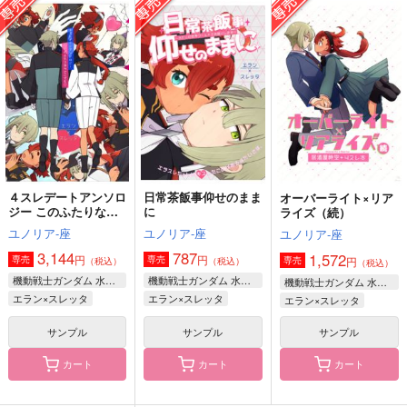
王者には恋人がいる
永遠の光に誓え
14×6LOG
いな屋
地球庭園
一過性
472
629
1,100
円
円
円
（税込）
（税込）
（税込）
グ・ラハ・ティア×光の戦士♀
オルシュファン×光の戦士♀
エメトセルク×光の戦士♀
サンプル
サンプル
サンプル
作品詳細
作品詳細
作品詳細
４スレデートアンソロ
日常茶飯事仰せのまま
オーバーライト×リア
ジー このふたりなら
に
ライズ（続）
どこでも
ユノリア-座
ユノリア-座
ユノリア-座
3,144
787
1,572
円
円
専売
専売
円
専売
（税込）
（税込）
（税込）
機動戦士ガンダム 水星の魔女
機動戦士ガンダム 水星の魔女
機動戦士ガンダム 水星の魔女
エラン×スレッタ
エラン×スレッタ
エラン×スレッタ
サンプル
サンプル
サンプル
カート
カート
カート
星の見たユメ
それは蝶が飛ぶように
英雄はキス待ちを知ら