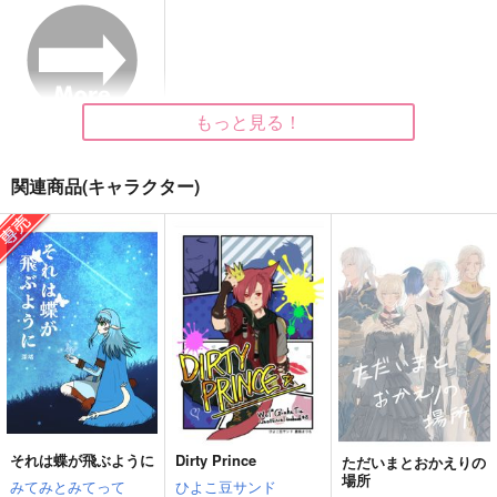
ない
Chiraryzm
みてみとみてって
いな屋
1,572
865
円
円
（税込）
（税込）
472
円
（税込）
ゼノス×光の戦士
アルバート×光の戦士
水晶公×光の戦士♀
もっと見る！
サンプル
サンプル
サンプル
作品詳細
作品詳細
作品詳細
関連商品(キャラクター)
それは蝶が飛ぶように
Dirty Prince
ただいまとおかえりの
Sweeter than sweets
機械じかけのマテリア
薬研が隊長！～はじめ
場所
みてみとみてって
ひよこ豆サンド
てのおつかい～
pentas
暗夜光路