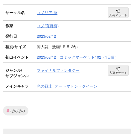
サークル名
ユノリア-座
入荷アラート
作家
ユノ(有野有)
発行日
2023/08/12
種別/サイズ
同人誌 - 漫画/ Ｂ５ 36p
初出イベント
2023/08/12 コミックマーケット102（1日目）
ジャンル/
ファイナルファンタジー
入荷アラート
サブジャンル
メインキャラ
光の戦士
オートマトン・クイーン
#
ほのぼの