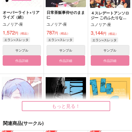
オーバーライト×リア
日常茶飯事仰せのまま
４スレデートアンソロ
ライズ（続）
に
ジー このふたりなら
どこでも
ユノリア-座
ユノリア-座
ユノリア-座
1,572
787
3,144
円
円
円
（税込）
（税込）
（税込）
エラン×スレッタ
エラン×スレッタ
エラン×スレッタ
サンプル
サンプル
サンプル
作品詳細
作品詳細
作品詳細
もっと見る！
関連商品(サークル)