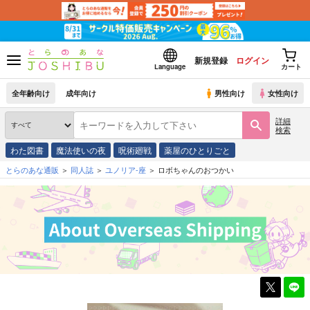
新規登録
ログイン
Language
カート
全年齢向け
成年向け
男性向け
女性向け
詳細
検索
わた図書
魔法使いの夜
呪術廻戦
薬屋のひとりごと
とらのあな通販
同人誌
ユノリア-座
ロボちゃんのおつかい