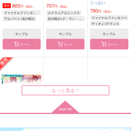
ぐっない
L-wing
865
707
円
円
専売
770
600
（税込）
（税込）
円
円
（税込）
（税込）
780
円
629
（税込）
ファイナルファンタジー
スクウェアエニックス
円
（税込）
光の戦士×グ・ラハ・ティア
セフィロス×クラウド
ファイナルファンタジー
アルバート×光の戦士
光の戦士×グ・ラハ・ティア
薬研藤四郎
ディオン×テランス
サンプル
サンプル
サンプル
サンプル
サンプル
サンプル
作品詳細
作品詳細
作品詳細
カート
カート
カート
もっと見る！
リリア中心作品集「餞
水晶公のおはなし
ほっこりひととき、し
—Benediction」
あわせごはん。
Sweeter than sweets
赤魔か戦士出します
チェリー座
地球庭園
pentas
ひよこ豆サン