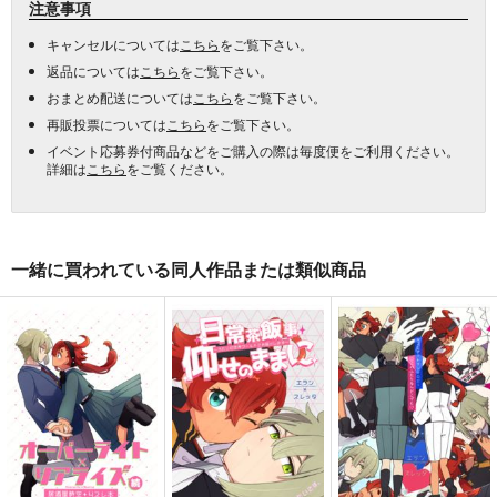
注意事項
キャンセルについては
こちら
をご覧下さい。
返品については
こちら
をご覧下さい。
おまとめ配送については
こちら
をご覧下さい。
再販投票については
こちら
をご覧下さい。
イベント応募券付商品などをご購入の際は毎度便をご利用ください。
詳細は
こちら
をご覧ください。
一緒に買われている同人作品または類似商品