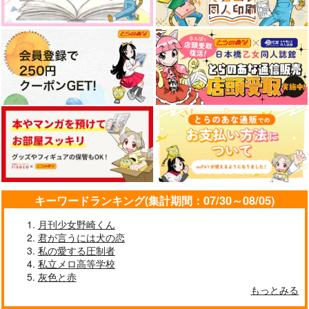
明浦路司
ピャスト伯
ディアッカ×イザーク
サンプル
サンプル
サンプル
作品詳細
作品詳細
作品詳細
キーワードランキング(集計期間：07/30～08/05)
月刊少女野崎くん
君が言うには犬の恋
光を食らう
コロッセオからの招待
私の愛する圧制者
状
だし巻き卵食べ隊
私立メロ高等学校
みなと屋
787
灰色と赤
円
（税込）
582
円
もっとみる
（税込）
カリム・アルアジーム
クラウド×ティファ