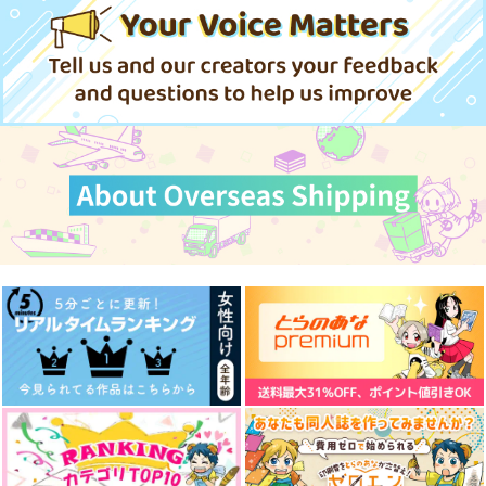
787
円
（税込）
5,500
ド
787
円
円
（税込）
（税込）
ひろし×グ・ラハ・ティア
リリア・ヴァンルージュ
770
オルシュファン×光の戦士♀
円
専売
（税込）
ファイナルファンタジー
サンプル
サンプル
サンプル
光の戦士×グ・ラハ・ティア
作品詳細
作品詳細
作品詳細
サンプル
カート
私の先生がいちばん！
はぐれ者の領分
永い刻を生きる
兎座堂
ふたご座
はれたそら
572
787
724
円
円
円
（税込）
（税込）
（税込）