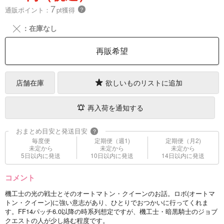
7
通販ポイント：
pt獲得
？
╳
：在庫なし
再販希望
店舗在庫
欲しいものリストに追加
再入荷を通知する
おまとめ目安と発送目安
?
毎度便
定期便（週1)
定期便（月2)
未定から
未定から
未定から
5日以内に発送
10日以内に発送
14日以内に発送
コメント
機工士の光の戦士とそのオートマトン・クイーンのお話。ロボ(オートマ
トン・クイーン)に強い意志があり、ひとりでおつかいに行ってくれま
す。FF14パッチ6.0以降の時系列想定ですが、機工士・暗黒騎士のジョブ
クエストの人が少し絡む程度です。