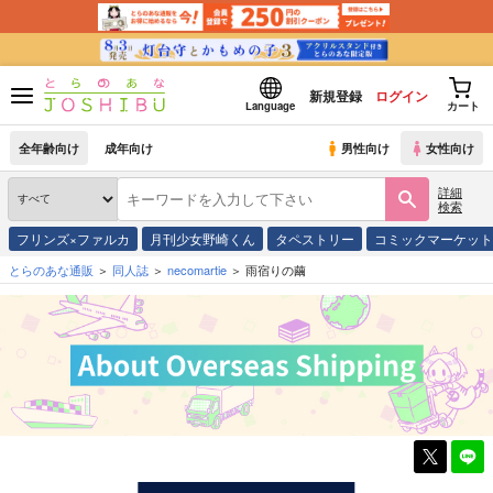
新規登録
ログイン
Language
カート
全年齢向け
成年向け
男性向け
女性向け
詳細
検索
フリンズ×ファルカ
月刊少女野崎くん
タペストリー
コミックマーケッ
とらのあな通販
同人誌
necomartie
雨宿りの繭