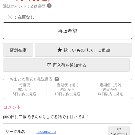
2
通販ポイント：
pt獲得
？
╳
：在庫なし
再販希望
店舗在庫
欲しいものリストに追加
再入荷を通知する
おまとめ目安と発送目安
?
毎度便
定期便（週1)
定期便（月2)
未定から
未定から
未定から
5日以内に発送
10日以内に発送
14日以内に発送
コメント
雨の日に二振でぼんやりしてる話です甘いです！
サークル名
necomartie
入荷アラート