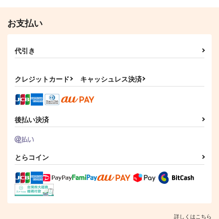
作品詳細
作品詳細
作品詳細
お支払い
代引き
クレジットカード
キャッシュレス決済
後払い決済
八丁念仏八十八夜アン
八丁歩めど、-八丁念
大般若さんと日光さん
ソロジー 夜の悉
仏本丸日誌 其ノ弍-
と呪いの般若面
とらコイン
かぼすサイダー
かぼすサイダー
今宵
1,257
1,257
755
円
円
円
（税込）
（税込）
（税込）
八丁念仏
八丁念仏
大般若長光
サンプル
サンプル
サンプル
詳しくはこちら
作品詳細
作品詳細
作品詳細