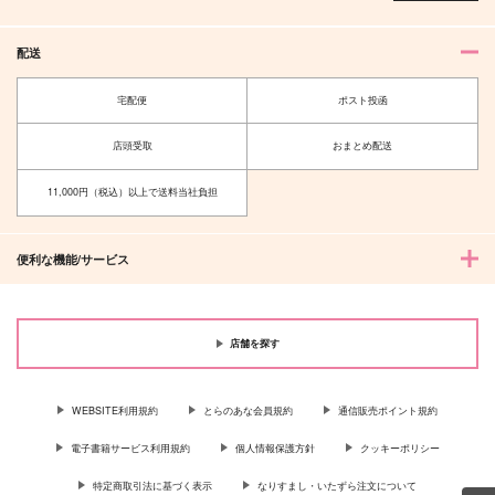
配送
宅配便
ポスト投函
店頭受取
おまとめ配送
11,000円（税込）以上で送料当社負担
便利な機能/サービス
わたししか知らないあ
本丸が襲撃されました
悪友 再録集
なたのこと
10musuB
今宵
ひまわりとうげ
店舗を探す
1,100
1,887
円
円
（税込）
（税込）
990
円
（税込）
大般若長光
大般若長光
女審神者×大般若長光
WEBSITE利用規約
とらのあな会員規約
通信販売ポイント規約
サンプル
サンプル
サンプル
電子書籍サービス利用規約
個人情報保護方針
クッキーポリシー
作品詳細
作品詳細
作品詳細
特定商取引法に基づく表示
なりすまし・いたずら注文について