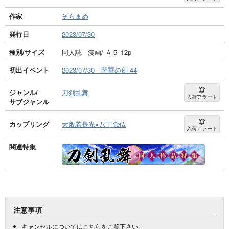
作家
そらまめ
発行日
2023/07/30
種別/サイズ
同人誌 - 漫画/ Ａ５ 12p
初出イベント
2023/07/30 閃華の刻 44
ジャンル/
刀剣乱舞
入荷アラート
サブジャンル
カップリング
大般若長光×八丁念仏
入荷アラート
関連特集
注意事項
キャンセルについては
こちら
をご覧下さい。