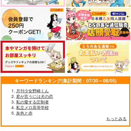
サンプル
サンプル
サンプル
作品詳細
作品詳細
作品詳細
キーワードランキング(集計期間：07/30～08/05)
月刊少女野崎くん
君が言うには犬の恋
なんにも起きない日4
なんにも起きない日5
ちょっと小さい絵の本
私の愛する圧制者
そらまめごはん
そらまめごはん
そらまめごはん
私立メロ高等学校
1,100
1,100
770
円
円
灰色と赤
円
（税込）
（税込）
（税込）
カリム・アルアジーム
カリム・アルアジーム
もっとみる
カリム・アルアジーム
サンプル
サンプル
サンプル