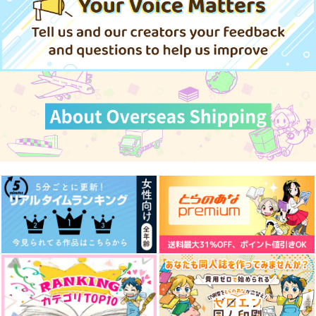
432
1,100
1,100
円
円
円
（税込）
（税込）
（税込）
八丁念仏
カリム・アルアジーム
カリム・アルアジーム
サンプル
サンプル
サンプル
作品詳細
作品詳細
作品詳細
なんにも起きない日7
やや小さい絵の本
すこし小さい絵の本
そらまめごはん
そらまめごはん
そらまめごはん
1,100
990
990
円
円
円
（税込）
（税込）
（税込）
カリム・アルアジーム
カリム・アルアジーム
カリム・アルアジーム