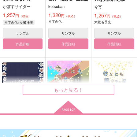
かぼすサイダー
ketsuban
今宵
1,257
1,320
1,257
円
円
円
（税込）
（税込）
（税込）
八丁念仏
大般若長光
八丁念仏×女審神者
サンプル
サンプル
サンプル
作品詳細
作品詳細
作品詳細
もっと見る！
八丁念佛の来歴
なんにも起きない日8
なんにも起きない日6
探梅庵
そらまめごはん
そらまめごはん