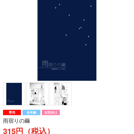
専売
全年齢
女性向け
雨宿りの繭
315円（税込）