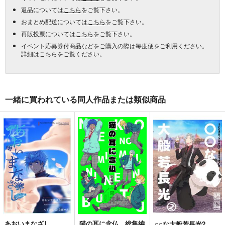
返品については
こちら
をご覧下さい。
おまとめ配送については
こちら
をご覧下さい。
再販投票については
こちら
をご覧下さい。
イベント応募券付商品などをご購入の際は毎度便をご利用ください。
詳細は
こちら
をご覧ください。
一緒に買われている同人作品または類似商品
あおいまなざし
猫の耳に念仏 総集編
○○な大般若長光2