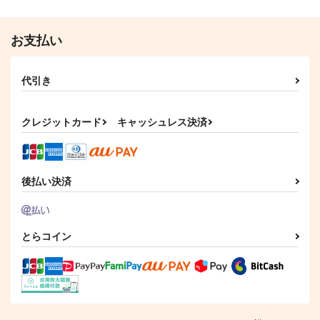
お支払い
代引き
クレジットカード
キャッシュレス決済
Dom/Subを1ミリも知
転生彼女は推しアイド
君と過ごす晩年
らないDomのやらか
ル
湯冷め。
し1
もずくぽんぽん
湯冷め。
990
後払い決済
円
（税込）
787
707
円
円
（税込）
（税込）
ディアッカ×ミリアリア
小川陽斗×鬼海皐
ディアッカ×ミリアリア
サンプル
サンプル
サンプル
とらコイン
作品詳細
作品詳細
作品詳細