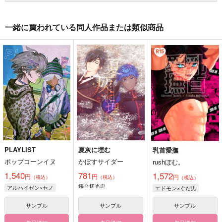
一緒に買われている同人作品または類似商品
PLAYLIST
夏灰に埋む
乳首愛撫
ポップコーンイヌ
かぼすサイダー
rushぼむ。
1,540
781
1,572
円
円
円
（税込）
（税込）
（税込）
燭台切光忠
アルハイゼン×セノ
エドモン×ぐだ男
サンプル
サンプル
サンプル