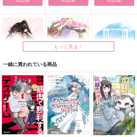
作品詳細
作品詳細
作品詳細
もっと見る！
一緒に買われている商品
こひぶみ
ばぶ無咎の無垢なる寝
六月の雨に、青をひと
顔に、安らぎの祈祷
しずく
オトノハ
を。
あけ日和
きらぼしのきらめき
787
円
（税込）
575
787
円
円
（税込）
（税込）
和泉守兼定×女審神者
范無咎
巴日和×漣ジュン
サンプル
サンプル
サンプル
作品詳細
作品詳細
作品詳細