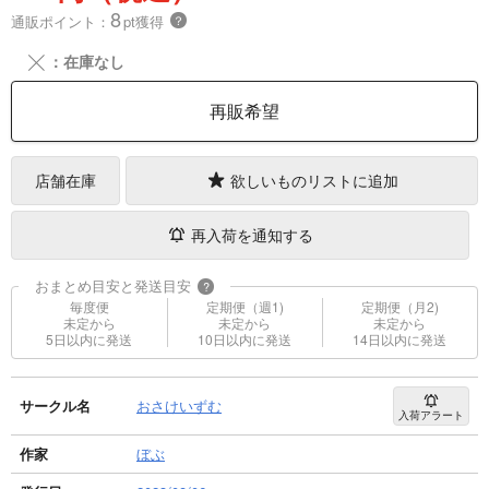
8
通販ポイント：
pt獲得
？
╳
：在庫なし
再販希望
店舗在庫
欲しいものリストに追加
再入荷を通知する
おまとめ目安と発送目安
?
毎度便
定期便（週1)
定期便（月2)
未定から
未定から
未定から
5日以内に発送
10日以内に発送
14日以内に発送
サークル名
おさけいずむ
入荷アラート
作家
ぼぶ