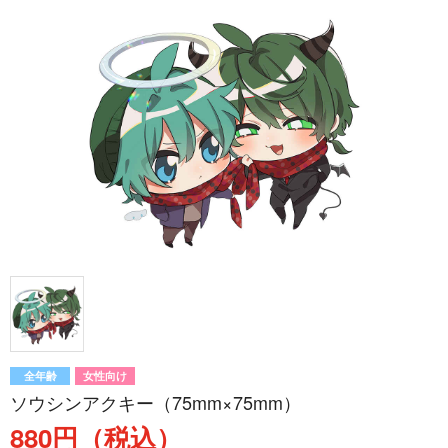
全年齢
女性向け
ソウシンアクキー（75mm×75mm）
880円（税込）