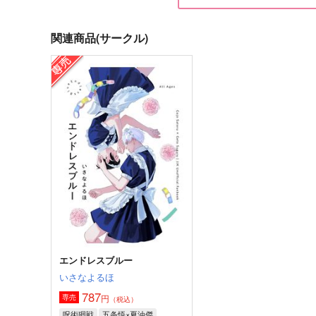
関連商品(サークル)
エバーグリーンにはまだ遠い
たったそれだけの話
黒糖書房
黒糖書房
1,430
1,430
円
円
（税込）
（税込）
五条悟×夏油傑
五条悟×夏油傑
サンプル
作品詳細
サンプル
作品詳細
エンドレスブルー
いさなよるほ
787
円
専売
（税込）
呪術廻戦
五条悟×夏油傑