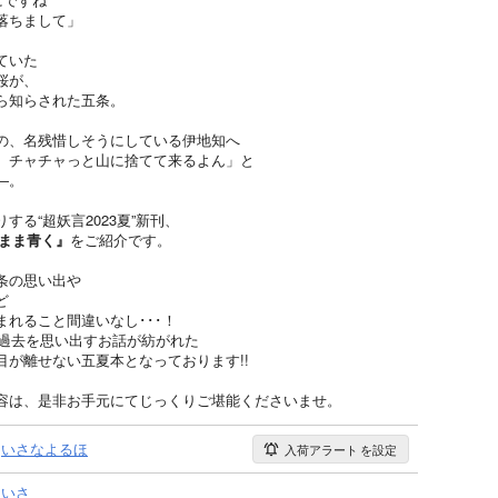
落ちまして」
ていた
桜が、
ら知らされた五条。
の、名残惜しそうにしている伊地知へ
 チャチャっと山に捨てて来るよん」と
―。
る“超妖言2023夏”新刊、
まま青く』
をご紹介です。
条の思い出や
ど
れること間違いなし･･･！
が過去を思い出すお話が紡がれた
が離せない五夏本となっております!!
容は、是非お手元にてじっくりご堪能くださいませ。
いさなよるほ
入荷アラート
を設定
いさ