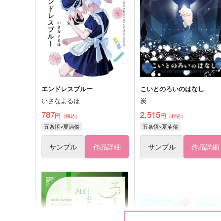
エンドレスブルー
こいとのろいのはなし
いさなよるほ
炭
787
2,515
円
円
（税込）
（税込）
五条悟×夏油傑
五条悟×夏油傑
サンプル
作品詳細
サンプル
作品詳細