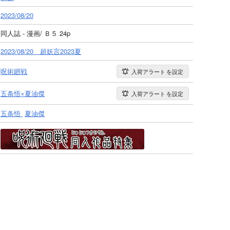
2023/08/20
同人誌 - 漫画/ Ｂ５ 24p
2023/08/20 超妖言2023夏
呪術廻戦
入荷アラート
を設定
五条悟×夏油傑
入荷アラート
を設定
五条悟
夏油傑