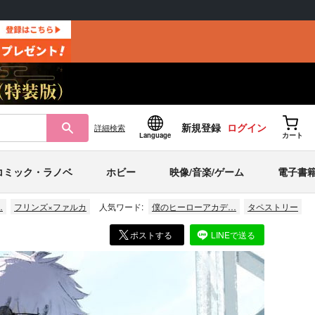
新規登録
ログイン
詳細
検索
Language
カート
コミック・ラノベ
ホビー
映像/音楽/ゲーム
電子書
…
フリンズ×ファルカ
人気ワード:
僕のヒーローアカデ…
タペストリー
ポストする
LINEで送る