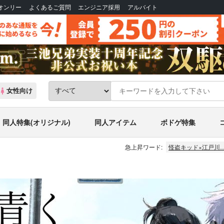
Bオンリー
よくあるご質問
エンジニア採用
アルバイト
女性向け
同人特集(オリジナル)
同人アイテム
ボドゲ特集
急上昇ワード:
怪盗キッド×江戸川