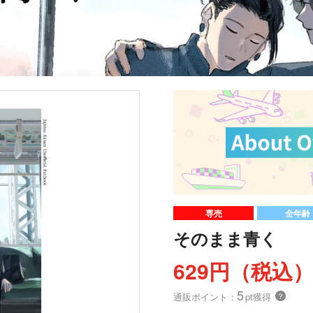
専売
全年齢
そのまま青く
629円（税込
5
通販ポイント：
pt獲得
？