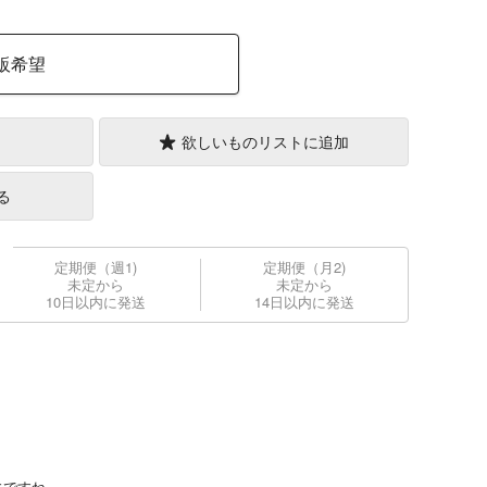
販希望
欲しいものリストに追加
る
定期便（週1)
定期便（月2)
未定から
未定から
10日以内に発送
14日以内に発送
にですね