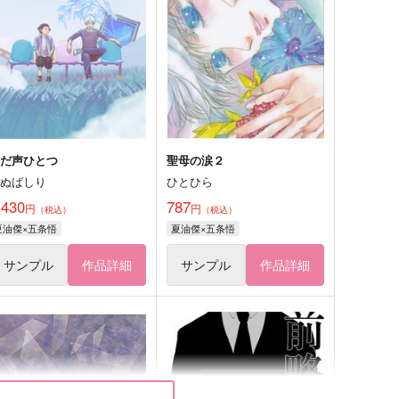
ただ声ひとつ
聖母の涙２
いぬばしり
ひとひら
,430
787
円
円
（税込）
（税込）
夏油傑×五条悟
夏油傑×五条悟
サンプル
作品詳細
サンプル
作品詳細