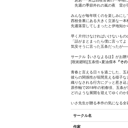
先週の季節外れの嵐の夜 雷が
みんなが毎年咲くのを楽しみにし
西校舎裏にある大きく立派な一本
先週落雷してしまったと伊地知か
早く片付けなければいけないもの
「話がまとまったら僕に言ってよ
気安そうに言った五条だったが―
サークル【いさなよるほ】がお贈りす
[呪術廻戦]五条悟×夏油傑本
『その
青春と言える日々を過ごした、五
彼らの関係性が垣間見える様子な
織りなされる行方にグッと惹き込ま
原作軸で2018年の初春頃、五条
どのような展開を迎えてゆくのか目
いさ先生が贈る本作の気になる全
サークル名
作家