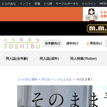
とらのあな
インフォ
店舗
とら婚
サークルポータル
とらコイン
WE
全年齢向け
成年向け
男性向け
同人誌(全年齢)
同人誌(成年)
同人特集(Vtuber)
とらのあな通販
同人誌
いさなよるほ
そのまま青く