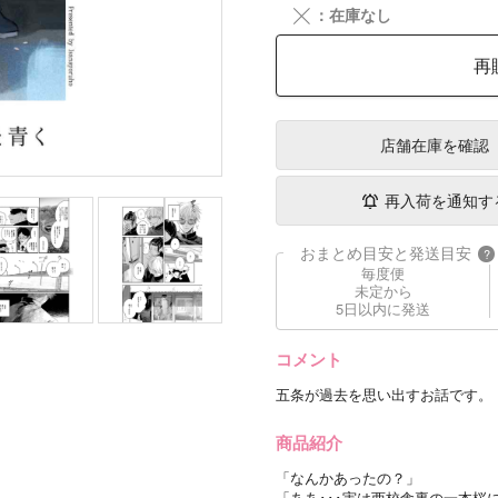
╳
：在庫なし
再
店舗在庫
を確認
再入荷を通知す
おまとめ目安と発送目安
?
毎度便
未定から
5日以内に発送
コメント
五条が過去を思い出すお話です。
商品紹介
「なんかあったの？」
「ああ･･･実は西校舎裏の一本桜