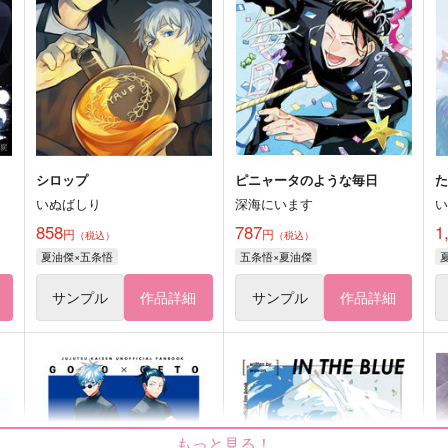
シロップ
ピニャータのような毎日
いぬばしり
深海にいます
858
787
1
円
円
（税込）
（税込）
夏油傑×五条悟
五条悟×夏油傑
サンプル
作品詳細
サンプル
作品詳細
もっと見る！