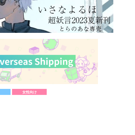
女性向け
）